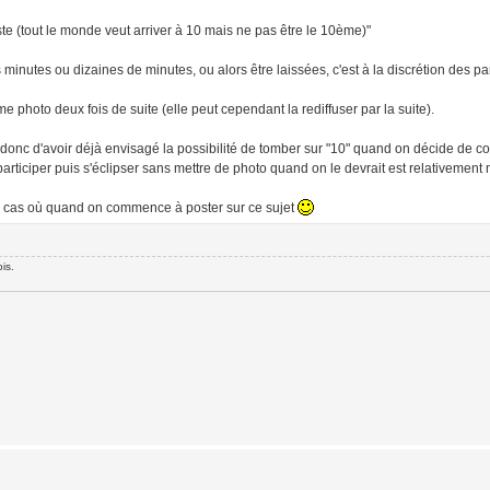
e (tout le monde veut arriver à 10 mais ne pas être le 10ème)"
minutes ou dizaines de minutes, ou alors être laissées, c'est à la discrétion des par
photo deux fois de suite (elle peut cependant la rediffuser par la suite).
 et donc d'avoir déjà envisagé la possibilité de tomber sur "10" quand on décide de
rticiper puis s'éclipser sans mettre de photo quand on le devrait est relativement 
 au cas où quand on commence à poster sur ce sujet
is.