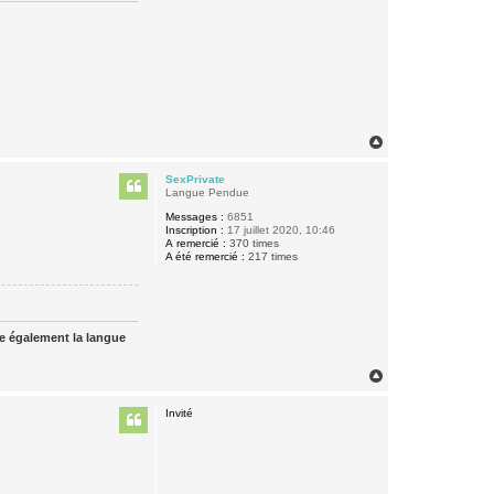
H
a
u
SexPrivate
t
Langue Pendue
Messages :
6851
Inscription :
17 juillet 2020, 10:46
A remercié :
370 times
A été remercié :
217 times
ue également la langue
H
a
u
Invité
t