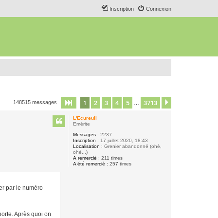
Inscription
Connexion
1
2
3
4
5
3713
Page
1
sur
3713
Suivant
148515 messages
…
L'Ecureuil
Emérite
Messages :
2237
Inscription :
17 juillet 2020, 18:43
Localisation :
Grenier abandonné (ohé,
ohé...)
A remercié :
211 times
A été remercié :
257 times
er par le numéro
mporte. Après quoi on