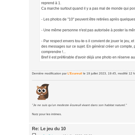
reprend à 1.
Ca marche surtout quand il y a pas mal de monde qui post
- Les photos de "10" peuvent être retirées après quelques 
- Une même personne n'est pas autorisée à poster la même 
- Par respect envers tou-te-s il convient de jouer le jeu,
des messages sur ce sujet. En général créer un compte, pa
comprendre !...
Bref il est préférable d'avoir déjà une photo en réserve
Dernière modification par
L'Ecureuil
le 19 juillet 2023, 19:45, modifié 12 fo
"Je ne suis qu'un modeste écureuil vivant dans son habitat naturel."
Nutz pour les intimes.
Re: Le jeu du 10
M