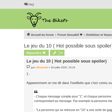
FAQ
Accueil du forum
Forum Sexualité 💗
Exhibition et Voye
Le jeu du 10 ( Hot possible sous spoiler
Répondre
Le jeu du 10 ( Hot possible sous spoiler)
M
par
L'Ecureuil
»
18 juillet 2020, 23:24
e
s
1 -
s
a
g
Apparemment on me dit dans l'oreillette que c'est connu sur 
e
- Chaque message compte pour "1", et chaque personne ré
correspondant au message. Par exemple la personne me ré
- "La personne qui se retrouve en "10" a une sorte de gage :