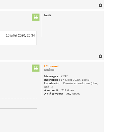
H
a
u
Invité
t
18 juillet 2020, 23:34
H
a
u
L'Ecureuil
t
Emérite
Messages :
2237
Inscription :
17 juillet 2020, 18:43
Localisation :
Grenier abandonné (ohé,
ohé...)
A remercié :
211 times
A été remercié :
257 times