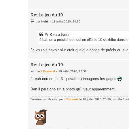
g
e
Re: Le jeu du 10
M
par
Invité
»
18 juillet 2020, 23:36
e
s
s
a
Mr_Gma
a écrit :
↑
g
9 bah on a précisé que oui en effet le 10 s'exhibe dans 
e
Je voulais savoir si c etait quelque chose de précis ou si c
Re: Le jeu du 10
M
par
L'Ecureuil
»
18 juillet 2020, 23:36
e
s
2, euh non en fait 3 - private tu inaugures les gages
s
a
g
Ben il peut choisir la photo qu'il veut apparemment.
e
Dernière modification par
L'Ecureuil
le 18 juillet 2020, 23:36, modifié 1 foi