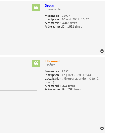
u
Dpolar
t
Intarissable
Messages :
23934
Inscription :
16 avril 2011, 16:35
A remercié :
4343 times
A été remercié :
1611 times
H
a
u
L'Ecureuil
t
Emérite
Messages :
2237
Inscription :
17 juillet 2020, 18:43
Localisation :
Grenier abandonné (ohé,
ohé...)
A remercié :
211 times
A été remercié :
257 times
H
a