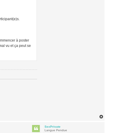
ticipant(e)s.
 commencer à poster
mal vu et ça peut se
H
a
u
SexPrivate
t
Langue Pendue