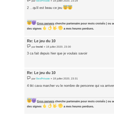
par
SexPrivate
»
18 juillet 2020, 23:29
e
s
2 ...qu'il est beau ce jeu
s
a
g
e
Gros pervers
cherche partenaire pour mots croisés ( ou ac
des signes
a mes heures perdues.
Re: Le jeu du 10
M
par
Invité
»
18 juillet 2020, 23:30
e
s
3 ca fait depuis hier que je voulais savoir
s
a
g
e
Re: Le jeu du 10
M
par
SexPrivate
»
18 juillet 2020, 23:31
e
s
4 tkt cava marcher vu le nombre de personne qui va arrive
s
a
g
e
Gros pervers
cherche partenaire pour mots croisés ( ou ac
des signes
a mes heures perdues.