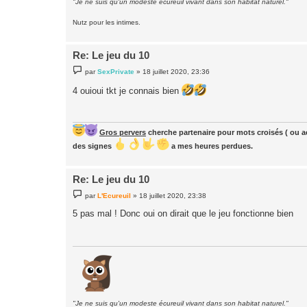
"Je ne suis qu'un modeste écureuil vivant dans son habitat naturel."
Nutz pour les intimes.
Re: Le jeu du 10
M
par
SexPrivate
»
18 juillet 2020, 23:36
e
s
4 ouioui tkt je connais bien
s
a
g
e
Gros pervers
cherche partenaire pour mots croisés ( ou ac
des signes
a mes heures perdues.
Re: Le jeu du 10
M
par
L'Ecureuil
»
18 juillet 2020, 23:38
e
s
5 pas mal ! Donc oui on dirait que le jeu fonctionne bien
s
a
g
e
"Je ne suis qu'un modeste écureuil vivant dans son habitat naturel."