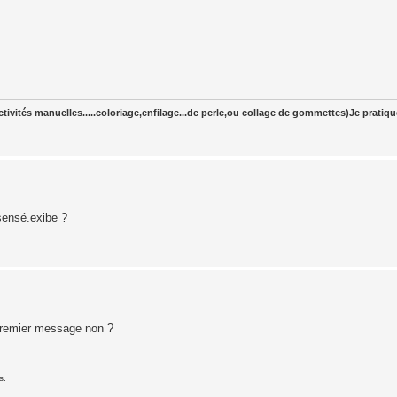
tivités manuelles.....coloriage,enfilage...de perle,ou collage de gommettes)Je pratiq
sensé.exibe ?
 premier message non ?
s.