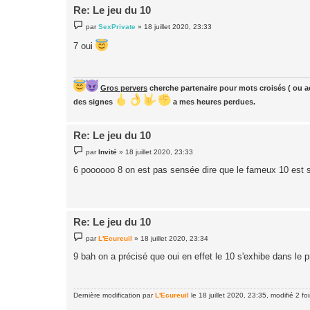
Re: Le jeu du 10
M
par
SexPrivate
»
18 juillet 2020, 23:33
e
s
7 oui
s
a
g
e
Gros pervers
cherche partenaire pour mots croisés ( ou ac
des signes
a mes heures perdues.
Re: Le jeu du 10
M
par
Invité
»
18 juillet 2020, 23:33
e
s
6 poooooo 8 on est pas sensée dire que le fameux 10 est 
s
a
g
e
Re: Le jeu du 10
M
par
L'Ecureuil
»
18 juillet 2020, 23:34
e
s
9 bah on a précisé que oui en effet le 10 s'exhibe dans le
s
a
g
e
Dernière modification par
L'Ecureuil
le 18 juillet 2020, 23:35, modifié 2 foi