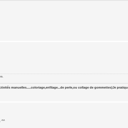
is.
tivités manuelles.....coloriage,enfilage...de perle,ou collage de gommettes)Je pratiq
 ^^