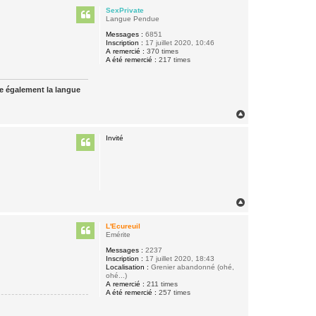
u
SexPrivate
t
Langue Pendue
Messages :
6851
Inscription :
17 juillet 2020, 10:46
A remercié :
370 times
A été remercié :
217 times
ue également la langue
H
a
u
Invité
t
H
a
u
L'Ecureuil
t
Emérite
Messages :
2237
Inscription :
17 juillet 2020, 18:43
Localisation :
Grenier abandonné (ohé,
ohé...)
A remercié :
211 times
A été remercié :
257 times