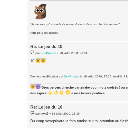
"Je ne suis qu'un modeste écureuil vivant dans son habitat naturel."
Nutz pour les intimes.
Re: Le jeu du 10
M
par
SexPrivate
»
18 juillet 2020, 23:34
e
s
10
s
a
g
e
Dernière modification par
SexPrivate
le 19 juillet 2020, 17:20, modifié 2 fo
Gros pervers
cherche partenaire pour mots croisés ( ou ac
des signes
a mes heures perdues.
Re: Le jeu du 10
M
par
Invité
»
18 juillet 2020, 23:35
e
s
Du coup sexeprivate la foto tombe sur toi attention au flash
s
a