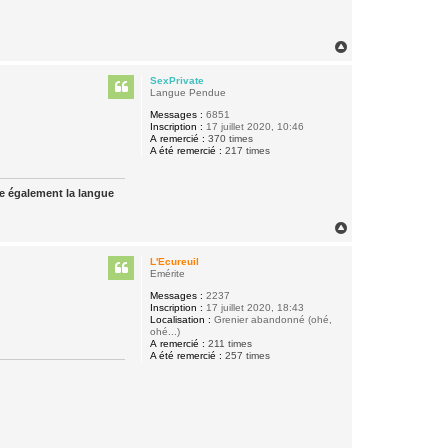
H
a
u
SexPrivate
t
Langue Pendue
Messages :
6851
Inscription :
17 juillet 2020, 10:46
A remercié :
370 times
A été remercié :
217 times
ue également la langue
H
a
u
L'Ecureuil
t
Emérite
Messages :
2237
Inscription :
17 juillet 2020, 18:43
Localisation :
Grenier abandonné (ohé,
ohé...)
A remercié :
211 times
A été remercié :
257 times