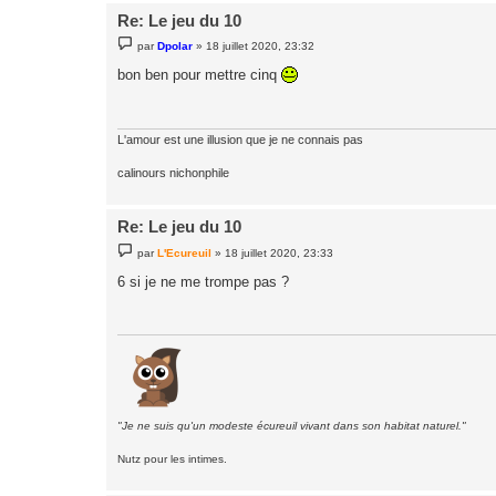
Re: Le jeu du 10
M
par
Dpolar
»
18 juillet 2020, 23:32
e
s
bon ben pour mettre cinq
s
a
g
e
L'amour est une illusion que je ne connais pas
calinours nichonphile
Re: Le jeu du 10
M
par
L'Ecureuil
»
18 juillet 2020, 23:33
e
s
6 si je ne me trompe pas ?
s
a
g
e
"Je ne suis qu'un modeste écureuil vivant dans son habitat naturel."
Nutz pour les intimes.