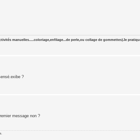
tivités manuelles.....coloriage,enfilage...de perle,ou collage de gommettes)Je pratiq
sensé.exibe ?
 premier message non ?
s.