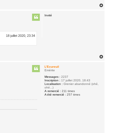
H
a
u
Invité
t
18 juillet 2020, 23:34
H
a
u
L'Ecureuil
t
Emérite
Messages :
2237
Inscription :
17 juillet 2020, 18:43
Localisation :
Grenier abandonné (ohé,
ohé...)
A remercié :
211 times
A été remercié :
257 times