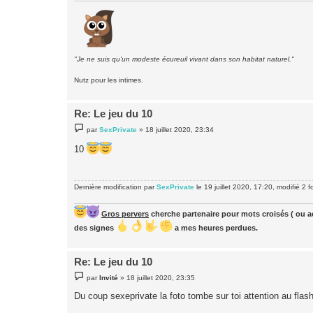
"Je ne suis qu'un modeste écureuil vivant dans son habitat naturel."
Nutz pour les intimes.
Re: Le jeu du 10
M
par
SexPrivate
»
18 juillet 2020, 23:34
e
s
10
s
a
g
e
Dernière modification par
SexPrivate
le 19 juillet 2020, 17:20, modifié 2 fo
Gros pervers
cherche partenaire pour mots croisés ( ou ac
des signes
a mes heures perdues.
Re: Le jeu du 10
M
par
Invité
»
18 juillet 2020, 23:35
e
s
Du coup sexeprivate la foto tombe sur toi attention au flash
s
a