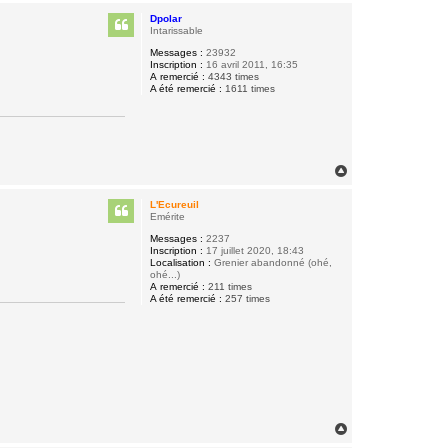
u
Dpolar
t
Intarissable
Messages :
23932
Inscription :
16 avril 2011, 16:35
A remercié :
4343 times
A été remercié :
1611 times
H
a
u
L'Ecureuil
t
Emérite
Messages :
2237
Inscription :
17 juillet 2020, 18:43
Localisation :
Grenier abandonné (ohé,
ohé...)
A remercié :
211 times
A été remercié :
257 times
H
a