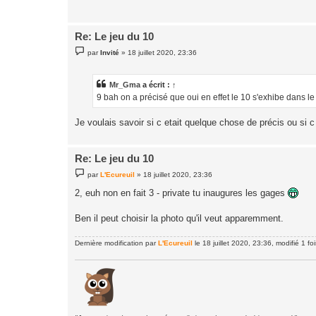
g
e
Re: Le jeu du 10
M
par
Invité
»
18 juillet 2020, 23:36
e
s
s
a
Mr_Gma
a écrit :
↑
g
9 bah on a précisé que oui en effet le 10 s'exhibe dans 
e
Je voulais savoir si c etait quelque chose de précis ou si c
Re: Le jeu du 10
M
par
L'Ecureuil
»
18 juillet 2020, 23:36
e
s
2, euh non en fait 3 - private tu inaugures les gages
s
a
g
Ben il peut choisir la photo qu'il veut apparemment.
e
Dernière modification par
L'Ecureuil
le 18 juillet 2020, 23:36, modifié 1 foi