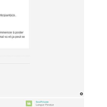
ticipant(e)s.
 commencer à poster
mal vu et ça peut se
H
a
u
SexPrivate
t
Langue Pendue