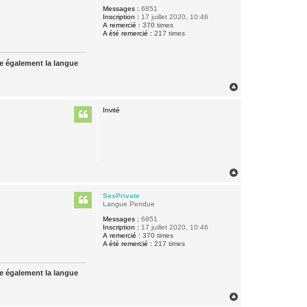
Messages :
6851
Inscription :
17 juillet 2020, 10:46
A remercié :
370 times
A été remercié :
217 times
ue également la langue
H
a
u
Invité
t
H
a
u
SexPrivate
t
Langue Pendue
Messages :
6851
Inscription :
17 juillet 2020, 10:46
A remercié :
370 times
A été remercié :
217 times
ue également la langue
H
a