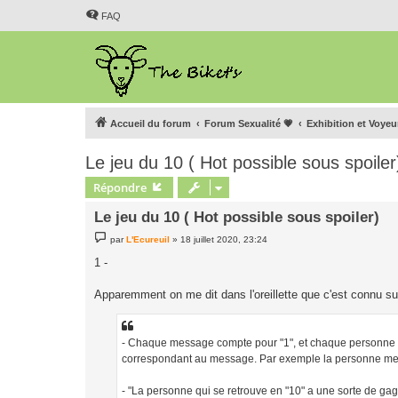
FAQ
Accueil du forum
Forum Sexualité 💗
Exhibition et Voye
Le jeu du 10 ( Hot possible sous spoiler
Répondre
Le jeu du 10 ( Hot possible sous spoiler)
M
par
L'Ecureuil
»
18 juillet 2020, 23:24
e
s
1 -
s
a
g
Apparemment on me dit dans l'oreillette que c'est connu sur 
e
- Chaque message compte pour "1", et chaque personne ré
correspondant au message. Par exemple la personne me ré
- "La personne qui se retrouve en "10" a une sorte de gage :