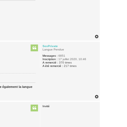
H
a
u
SexPrivate
t
Langue Pendue
Messages :
6851
Inscription :
17 juillet 2020, 10:46
A remercié :
370 times
A été remercié :
217 times
ue également la langue
H
a
u
Invité
t