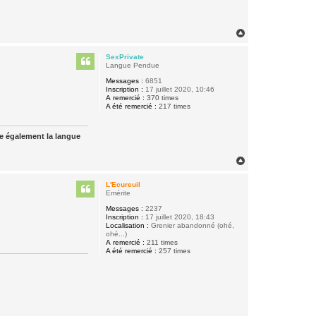
H
a
u
SexPrivate
t
Langue Pendue
Messages :
6851
Inscription :
17 juillet 2020, 10:46
A remercié :
370 times
A été remercié :
217 times
ue également la langue
H
a
u
L'Ecureuil
t
Emérite
Messages :
2237
Inscription :
17 juillet 2020, 18:43
Localisation :
Grenier abandonné (ohé,
ohé...)
A remercié :
211 times
A été remercié :
257 times