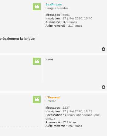
u
SexPrivate
t
Langue Pendue
Messages :
6851
Inscription :
17 juillet 2020, 10:46
A remercié :
370 times
A été remercié :
217 times
ue également la langue
H
a
u
Invité
t
H
a
u
L'Ecureuil
t
Emérite
Messages :
2237
Inscription :
17 juillet 2020, 18:43
Localisation :
Grenier abandonné (ohé,
ohé...)
A remercié :
211 times
A été remercié :
257 times