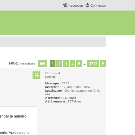
Inscription
Connexion
1
2
3
4
5
3713
Page
1
sur
3713
Suivant
148511 messages
…
L'Ecureuil
Emérite
Messages :
2237
Inscription :
17 juillet 2020, 18:43
Localisation :
Grenier abandonné (ohé,
ohé...)
A remercié :
211 times
A été remercié :
257 times
er par le numéro
mporte. Après quoi on