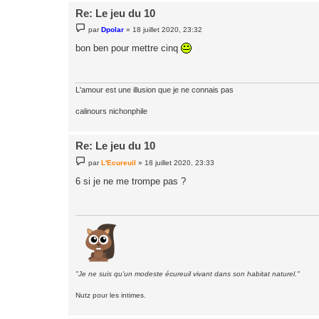
Re: Le jeu du 10
M
par
Dpolar
»
18 juillet 2020, 23:32
e
s
bon ben pour mettre cinq
s
a
g
e
L'amour est une illusion que je ne connais pas
calinours nichonphile
Re: Le jeu du 10
M
par
L'Ecureuil
»
18 juillet 2020, 23:33
e
s
6 si je ne me trompe pas ?
s
a
g
e
"Je ne suis qu'un modeste écureuil vivant dans son habitat naturel."
Nutz pour les intimes.