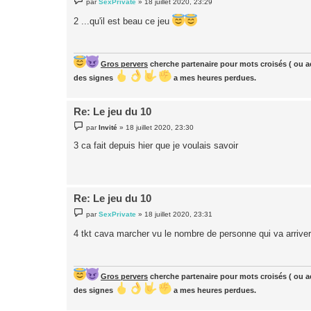
par
SexPrivate
»
18 juillet 2020, 23:29
e
s
2 ...qu'il est beau ce jeu
s
a
g
e
Gros pervers
cherche partenaire pour mots croisés ( ou ac
des signes
a mes heures perdues.
Re: Le jeu du 10
M
par
Invité
»
18 juillet 2020, 23:30
e
s
3 ca fait depuis hier que je voulais savoir
s
a
g
e
Re: Le jeu du 10
M
par
SexPrivate
»
18 juillet 2020, 23:31
e
s
4 tkt cava marcher vu le nombre de personne qui va arrive
s
a
g
e
Gros pervers
cherche partenaire pour mots croisés ( ou ac
des signes
a mes heures perdues.