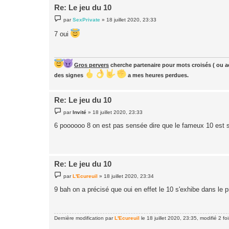
Re: Le jeu du 10
M
par
SexPrivate
»
18 juillet 2020, 23:33
e
s
7 oui
s
a
g
e
Gros pervers
cherche partenaire pour mots croisés ( ou ac
des signes
a mes heures perdues.
Re: Le jeu du 10
M
par
Invité
»
18 juillet 2020, 23:33
e
s
6 poooooo 8 on est pas sensée dire que le fameux 10 est 
s
a
g
e
Re: Le jeu du 10
M
par
L'Ecureuil
»
18 juillet 2020, 23:34
e
s
9 bah on a précisé que oui en effet le 10 s'exhibe dans le
s
a
g
e
Dernière modification par
L'Ecureuil
le 18 juillet 2020, 23:35, modifié 2 foi