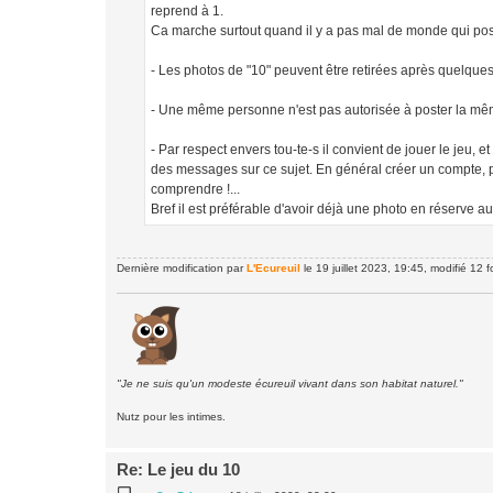
reprend à 1.
Ca marche surtout quand il y a pas mal de monde qui post
- Les photos de "10" peuvent être retirées après quelques 
- Une même personne n'est pas autorisée à poster la même 
- Par respect envers tou-te-s il convient de jouer le jeu,
des messages sur ce sujet. En général créer un compte, pa
comprendre !...
Bref il est préférable d'avoir déjà une photo en réserve
Dernière modification par
L'Ecureuil
le 19 juillet 2023, 19:45, modifié 12 fo
"Je ne suis qu'un modeste écureuil vivant dans son habitat naturel."
Nutz pour les intimes.
Re: Le jeu du 10
M