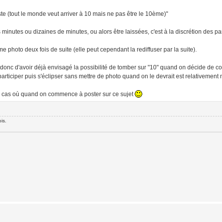
e (tout le monde veut arriver à 10 mais ne pas être le 10ème)"
minutes ou dizaines de minutes, ou alors être laissées, c'est à la discrétion des par
photo deux fois de suite (elle peut cependant la rediffuser par la suite).
 et donc d'avoir déjà envisagé la possibilité de tomber sur "10" quand on décide de
rticiper puis s'éclipser sans mettre de photo quand on le devrait est relativement 
 au cas où quand on commence à poster sur ce sujet
is.