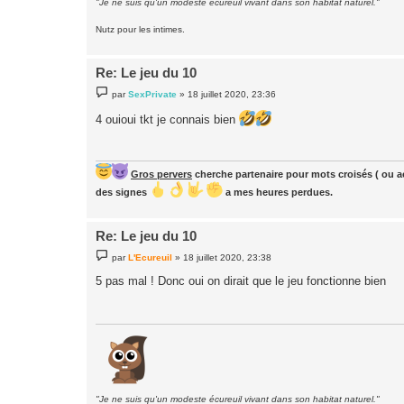
"Je ne suis qu'un modeste écureuil vivant dans son habitat naturel."
Nutz pour les intimes.
Re: Le jeu du 10
M
par
SexPrivate
»
18 juillet 2020, 23:36
e
s
4 ouioui tkt je connais bien
s
a
g
e
Gros pervers
cherche partenaire pour mots croisés ( ou ac
des signes
a mes heures perdues.
Re: Le jeu du 10
M
par
L'Ecureuil
»
18 juillet 2020, 23:38
e
s
5 pas mal ! Donc oui on dirait que le jeu fonctionne bien
s
a
g
e
"Je ne suis qu'un modeste écureuil vivant dans son habitat naturel."