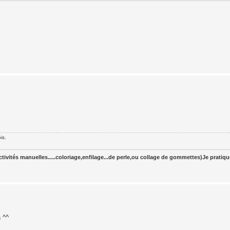
is.
tivités manuelles.....coloriage,enfilage...de perle,ou collage de gommettes)Je pratiq
 ^^