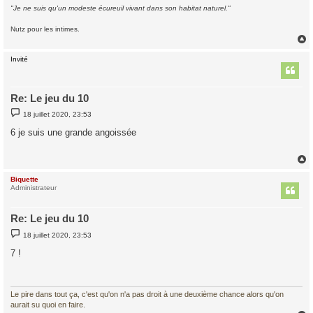
"Je ne suis qu'un modeste écureuil vivant dans son habitat naturel."
Nutz pour les intimes.
Invité
t
Re: Le jeu du 10
M
18 juillet 2020, 23:53
e
s
6 je suis une grande angoissée
s
a
g
e
Biquette
t
Administrateur
Re: Le jeu du 10
M
18 juillet 2020, 23:53
e
s
7 !
s
a
g
e
Le pire dans tout ça, c'est qu'on n'a pas droit à une deuxième chance alors qu'on
aurait su quoi en faire.