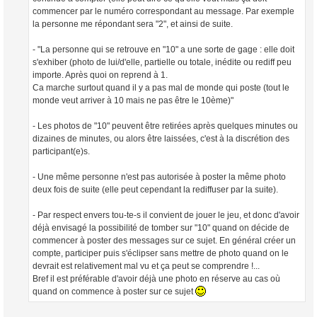
commencer par le numéro correspondant au message. Par exemple
la personne me répondant sera "2", et ainsi de suite.
- "La personne qui se retrouve en "10" a une sorte de gage : elle doit
s'exhiber (photo de lui/d'elle, partielle ou totale, inédite ou rediff peu
importe. Après quoi on reprend à 1.
Ca marche surtout quand il y a pas mal de monde qui poste (tout le
monde veut arriver à 10 mais ne pas être le 10ème)"
- Les photos de "10" peuvent être retirées après quelques minutes ou
dizaines de minutes, ou alors être laissées, c'est à la discrétion des
participant(e)s.
- Une même personne n'est pas autorisée à poster la même photo
deux fois de suite (elle peut cependant la rediffuser par la suite).
- Par respect envers tou-te-s il convient de jouer le jeu, et donc d'avoir
déjà envisagé la possibilité de tomber sur "10" quand on décide de
commencer à poster des messages sur ce sujet. En général créer un
compte, participer puis s'éclipser sans mettre de photo quand on le
devrait est relativement mal vu et ça peut se comprendre !...
Bref il est préférable d'avoir déjà une photo en réserve au cas où
quand on commence à poster sur ce sujet