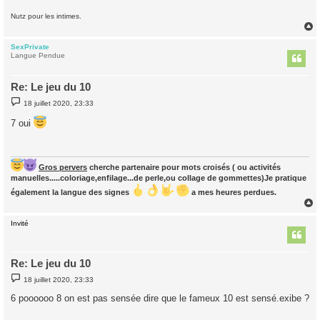
Nutz pour les intimes.
SexPrivate
t
Langue Pendue
Re: Le jeu du 10
M
18 juillet 2020, 23:33
e
s
7 oui
s
a
g
e
Gros pervers
cherche partenaire pour mots croisés ( ou activités
manuelles.....coloriage,enfilage...de perle,ou collage de gommettes)Je pratique
également la langue des signes
a mes heures perdues.
Invité
t
Re: Le jeu du 10
M
18 juillet 2020, 23:33
e
s
6 poooooo 8 on est pas sensée dire que le fameux 10 est sensé.exibe ?
s
a
g