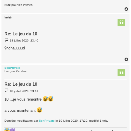
Nutz pour les intimes.
Invité
t
Re: Le jeu du 10
M
18 juillet 2020, 23:40
e
s
9nchauuuud
s
a
g
e
SexPrivate
t
Langue Pendue
Re: Le jeu du 10
M
18 juillet 2020, 23:41
e
s
10 ...je vous remontre
s
a
g
a vous maintenant
e
Dernière modification par
SexPrivate
le 19 juillet 2020, 17:20, modifié 1 fois.