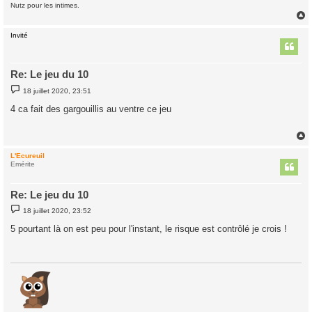
Nutz pour les intimes.
Invité
t
Re: Le jeu du 10
M
18 juillet 2020, 23:51
e
s
4 ca fait des gargouillis au ventre ce jeu
s
a
g
e
L'Ecureuil
t
Emérite
Re: Le jeu du 10
M
18 juillet 2020, 23:52
e
s
5 pourtant là on est peu pour l'instant, le risque est contrôlé je crois !
s
a
g
e