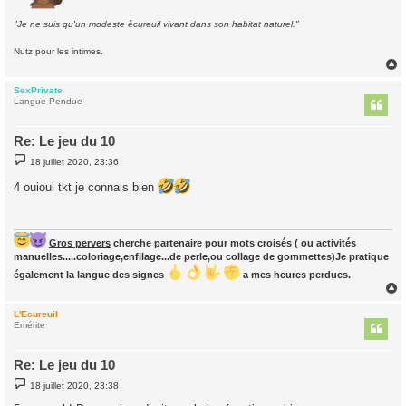
"Je ne suis qu'un modeste écureuil vivant dans son habitat naturel."
Nutz pour les intimes.
SexPrivate
t
Langue Pendue
Re: Le jeu du 10
M
18 juillet 2020, 23:36
e
s
4 ouioui tkt je connais bien
s
a
g
e
Gros pervers
cherche partenaire pour mots croisés ( ou activités
manuelles.....coloriage,enfilage...de perle,ou collage de gommettes)Je pratique
également la langue des signes
a mes heures perdues.
L'Ecureuil
t
Emérite
Re: Le jeu du 10
M
18 juillet 2020, 23:38
e
s