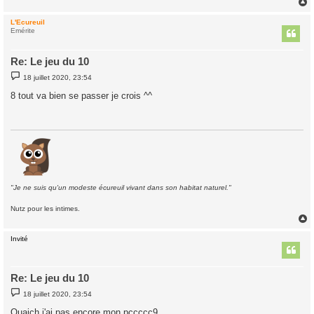
L'Ecureuil
t
Emérite
Re: Le jeu du 10
M
18 juillet 2020, 23:54
e
s
8 tout va bien se passer je crois ^^
s
a
g
e
"Je ne suis qu'un modeste écureuil vivant dans son habitat naturel."
Nutz pour les intimes.
Invité
t
Re: Le jeu du 10
M
18 juillet 2020, 23:54
e
s
Ouaich j'ai pas encore mon pccccc9