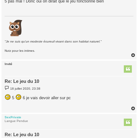
5 pas mal ! Donc oui on dirait que le jeu fonctionne bien
s
a
g
e
"Je ne suis qu'un modeste écureuil vivant dans son habitat naturel."
Nutz pour les intimes.
Invité
t
Re: Le jeu du 10
M
18 juillet 2020, 23:38
e
s
5
6 je vais devoir aller sur pc
s
a
g
e
SexPrivate
t
Langue Pendue
Re: Le jeu du 10