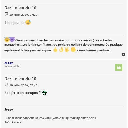
Re: Le jeu du 10
M
19 juillet 2020, 07:20
e
s
1 bonjour ici
s
a
g
e
Gros pervers
cherche partenaire pour mots croisés ( ou activités
manuelles.....coloriage,enfilage...de perle,ou collage de gommettes)Je pratique
également la langue des signes
a mes heures perdues.
Jessy
t
Intarissable
Re: Le jeu du 10
M
19 juillet 2020, 07:48
e
s
2 si j'ai bien compris ?
s
a
g
e
Jessy
" Life is what happens to you while you're busy making other plans "
John Lennon