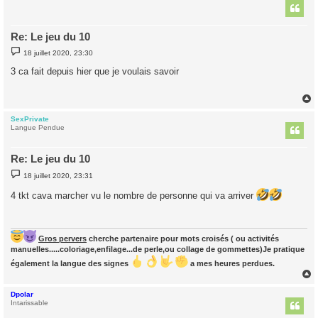
t
Re: Le jeu du 10
M
18 juillet 2020, 23:30
e
s
3 ca fait depuis hier que je voulais savoir
s
a
g
e
SexPrivate
t
Langue Pendue
Re: Le jeu du 10
M
18 juillet 2020, 23:31
e
s
4 tkt cava marcher vu le nombre de personne qui va arriver
s
a
g
e
Gros pervers
cherche partenaire pour mots croisés ( ou activités
manuelles.....coloriage,enfilage...de perle,ou collage de gommettes)Je pratique
également la langue des signes
a mes heures perdues.
Dpolar
t
Intarissable