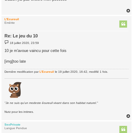
s
a
g
e
L'Ecureuil
t
Emérite
Re: Le jeu du 10
M
18 juillet 2020, 23:59
e
s
10 je m'avoue vaincu pour cette fois
s
a
g
[img]too late
e
Dernière modification par
L'Ecureuil
le 19 juillet 2020, 16:42, modifié 1 fois.
"Je ne suis qu'un modeste écureuil vivant dans son habitat naturel."
Nutz pour les intimes.
SexPrivate
t
Langue Pendue