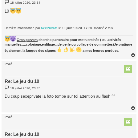
M
18 juillet 2020, 23:34
e
s
10
s
a
g
e
Dernière modification par
SexPrivate
le 19 juillet 2020, 17:20, modifié 2 fois.
Gros pervers
cherche partenaire pour mots croisés ( ou activités
manuelles.....coloriage,enfilage...de perle,ou collage de gommettes)Je pratique
également la langue des signes
a mes heures perdues.
Invité
t
Re: Le jeu du 10
M
18 juillet 2020, 23:35
e
s
Du coup sexeprivate la foto tombe sur toi attention au flash ^^
s
a
g
e
Invité
t
Re: Le jeu du 10