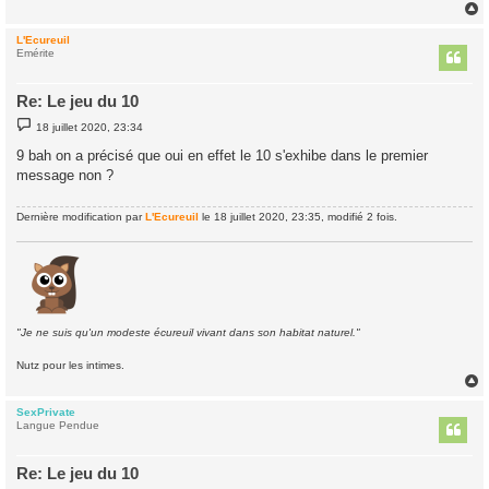
e
L'Ecureuil
t
Emérite
Re: Le jeu du 10
M
18 juillet 2020, 23:34
e
s
9 bah on a précisé que oui en effet le 10 s'exhibe dans le premier
s
message non ?
a
g
e
Dernière modification par
L'Ecureuil
le 18 juillet 2020, 23:35, modifié 2 fois.
"Je ne suis qu'un modeste écureuil vivant dans son habitat naturel."
Nutz pour les intimes.
SexPrivate
t
Langue Pendue
Re: Le jeu du 10