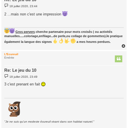
M
18 juillet 2020, 23:44
e
s
2 ...mais non c'est une impression
s
a
g
e
Gros pervers
cherche partenaire pour mots croisés ( ou activités
manuelles.....coloriage,enfilage...de perle,ou collage de gommettes)Je pratique
également la langue des signes
a mes heures perdues.
L'Ecureuil
t
Emérite
Re: Le jeu du 10
M
18 juillet 2020, 23:49
e
s
3 c'est prenant en fait
s
a
g
e
"Je ne suis qu'un modeste écureuil vivant dans son habitat naturel."