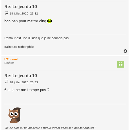
Re: Le jeu du 10
M
18 juillet 2020, 23:32
e
s
bon ben pour mettre cinq
s
a
g
e
L'amour est une illusion que je ne connais pas
calinours nichonphile
L'Ecureuil
t
Emérite
Re: Le jeu du 10
M
18 juillet 2020, 23:33
e
s
6 si je ne me trompe pas ?
s
a
g
e
"Je ne suis qu'un modeste écureuil vivant dans son habitat naturel."