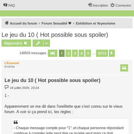
FAQ
Inscription
Connexion
Accueil du forum
Forum Sexualité 💗
Exhibition et Voyeurisme
Le jeu du 10 ( Hot possible sous spoiler)
Répondre
1
2
3
4
5
3713
Page
1
sur
3713
Suivant
148503 messages
…
L'Ecureuil
Emérite
Le jeu du 10 ( Hot possible sous spoiler)
M
18 juillet 2020, 23:24
e
s
1 -
s
a
g
Apparemment on me dit dans l'oreillette que c'est connu sur le vieux
e
forum. A voir si ça prend ici, les règles :
- Chaque message compte pour "1", et chaque personne répondant
continue à compter (elle peut dire ce qu'elle veut mais ça doit