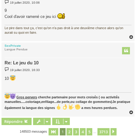
M
19 juillet 2020, 10:06
e
s
9
s
a
Cool d'avoir ramené ce jeu ici
g
e
Le pire dans tout ça, c'est qu'on n'a pas droit à une deuxième chance alors qu'on
aurait su quoi en faire.
SexPrivate
t
Langue Pendue
Re: Le jeu du 10
M
19 juillet 2020, 16:33
e
s
10
s
a
g
e
Gros pervers
cherche partenaire pour mots croisés ( ou activités
manuelles.....coloriage,enfilage...de perle,ou collage de gommettes)Je pratique
également la langue des signes
a mes heures perdues.
Répondre
t
1
2
3
4
5
3713
Page
1
sur
3713
Suivant
148503 messages
…