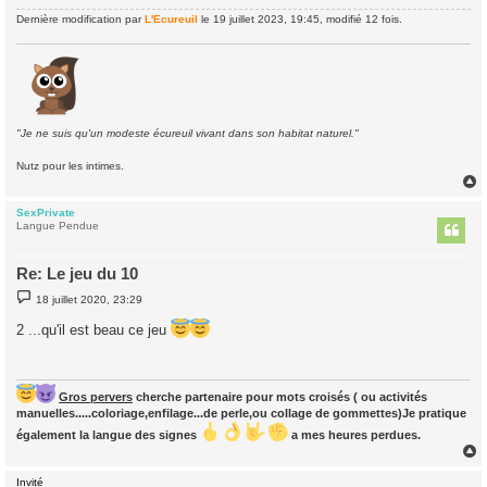
Dernière modification par
L'Ecureuil
le 19 juillet 2023, 19:45, modifié 12 fois.
"Je ne suis qu'un modeste écureuil vivant dans son habitat naturel."
Nutz pour les intimes.
SexPrivate
t
Langue Pendue
Re: Le jeu du 10
M
18 juillet 2020, 23:29
e
s
2 ...qu'il est beau ce jeu
s
a
g
e
Gros pervers
cherche partenaire pour mots croisés ( ou activités
manuelles.....coloriage,enfilage...de perle,ou collage de gommettes)Je pratique
également la langue des signes
a mes heures perdues.
Invité