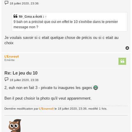
M
18 juillet 2020, 23:36
e
s
s
a
Mr_Gma
a écrit :
↑
g
9 bah on a précisé que oui en effet le 10 s'exhibe dans le premier
e
message non ?
Je voulais savoir si c etait quelque chose de précis ou si c etait au
choix
L'Ecureuil
t
Emérite
Re: Le jeu du 10
M
18 juillet 2020, 23:36
e
s
2, euh non en fait 3 - private tu inaugures les gages
s
a
g
Ben il peut choisir la photo qu'il veut apparemment.
e
Dernière modification par
L'Ecureuil
le 18 juillet 2020, 23:36, modifié 1 fois.