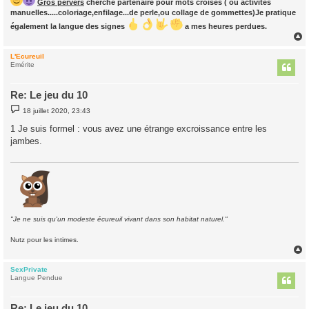
Gros pervers
cherche partenaire pour mots croisés ( ou activités
manuelles.....coloriage,enfilage...de perle,ou collage de gommettes)Je pratique
également la langue des signes
a mes heures perdues.
L'Ecureuil
t
Emérite
Re: Le jeu du 10
M
18 juillet 2020, 23:43
e
s
1 Je suis formel : vous avez une étrange excroissance entre les
s
jambes.
a
g
e
"Je ne suis qu'un modeste écureuil vivant dans son habitat naturel."
Nutz pour les intimes.
SexPrivate
t
Langue Pendue
Re: Le jeu du 10