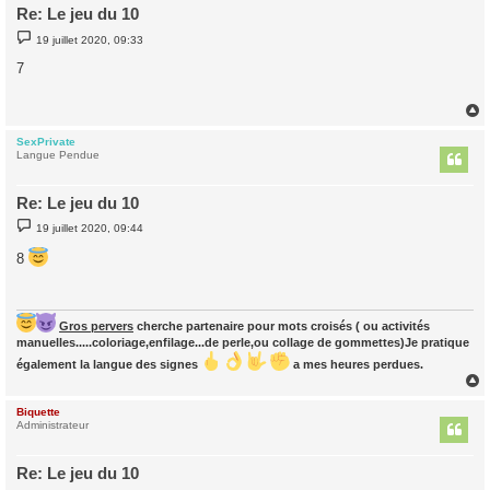
Re: Le jeu du 10
M
19 juillet 2020, 09:33
e
s
7
s
a
g
e
SexPrivate
t
Langue Pendue
Re: Le jeu du 10
M
19 juillet 2020, 09:44
e
s
8
s
a
g
e
Gros pervers
cherche partenaire pour mots croisés ( ou activités
manuelles.....coloriage,enfilage...de perle,ou collage de gommettes)Je pratique
également la langue des signes
a mes heures perdues.
Biquette
t
Administrateur
Re: Le jeu du 10