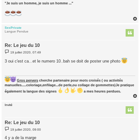
"Je suis un homme, je suis un homme ..."
SexPrivate
t
Langue Pendue
Re: Le jeu du 10
M
19 juillet 2020, 07:49
e
s
3 oui c'est ca...et le numero 10..bah se doit de poster une photo
s
a
g
e
Gros pervers
cherche partenaire pour mots croisés ( ou activités
manuelles.....coloriage,enfilage...de perle,ou collage de gommettes)Je pratique
également la langue des signes
a mes heures perdues.
Invité
t
Re: Le jeu du 10
M
19 juillet 2020, 09:00
e
s
4 y a de la marge
s