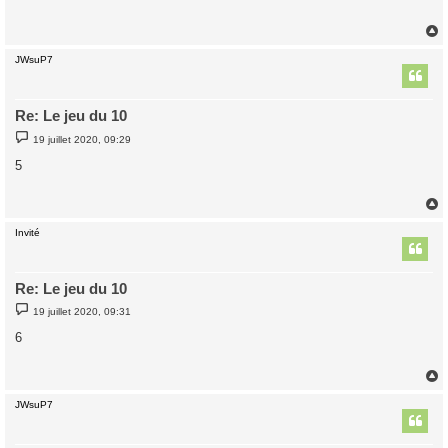
a
g
e
JWsuP7
t
Re: Le jeu du 10
M
19 juillet 2020, 09:29
e
s
5
s
a
g
e
Invité
t
Re: Le jeu du 10
M
19 juillet 2020, 09:31
e
s
6
s
a
g
e
JWsuP7
t