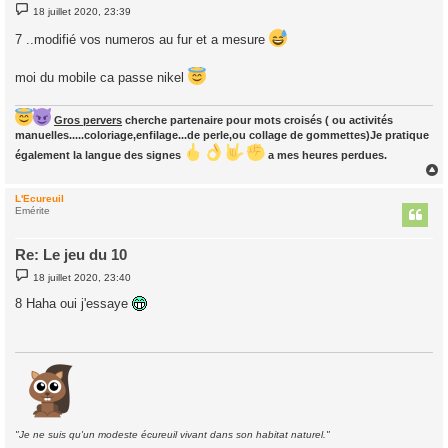
M
18 juillet 2020, 23:39
e
s
7 ..modifié vos numeros au fur et a mesure
s
a
g
moi du mobile ca passe nikel
e
Gros pervers
cherche partenaire pour mots croisés ( ou activités
manuelles.....coloriage,enfilage...de perle,ou collage de gommettes)Je pratique
également la langue des signes
a mes heures perdues.
L'Ecureuil
t
Emérite
Re: Le jeu du 10
M
18 juillet 2020, 23:40
e
s
8 Haha oui j'essaye
s
a
g
e
"Je ne suis qu'un modeste écureuil vivant dans son habitat naturel."