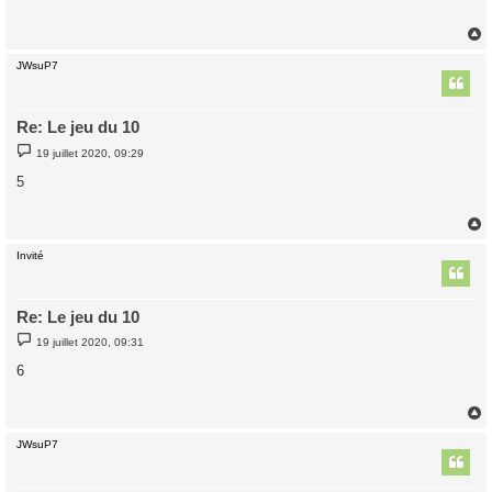
a
g
e
JWsuP7
t
Re: Le jeu du 10
M
19 juillet 2020, 09:29
e
s
5
s
a
g
e
Invité
t
Re: Le jeu du 10
M
19 juillet 2020, 09:31
e
s
6
s
a
g
e
JWsuP7
t