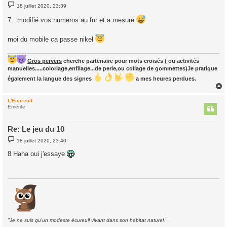
M
18 juillet 2020, 23:39
e
s
7 ..modifié vos numeros au fur et a mesure
s
a
g
moi du mobile ca passe nikel
e
Gros pervers
cherche partenaire pour mots croisés ( ou activités
manuelles.....coloriage,enfilage...de perle,ou collage de gommettes)Je pratique
également la langue des signes
a mes heures perdues.
L'Ecureuil
t
Emérite
Re: Le jeu du 10
M
18 juillet 2020, 23:40
e
s
8 Haha oui j'essaye
s
a
g
e
"Je ne suis qu'un modeste écureuil vivant dans son habitat naturel."