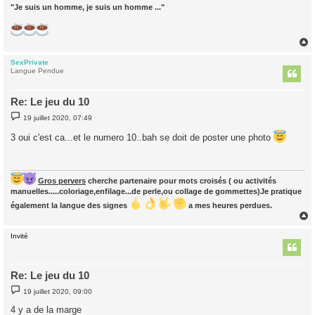
"Je suis un homme, je suis un homme ..."
SexPrivate
t
Langue Pendue
Re: Le jeu du 10
M
19 juillet 2020, 07:49
e
s
3 oui c'est ca...et le numero 10..bah se doit de poster une photo
s
a
g
e
Gros pervers
cherche partenaire pour mots croisés ( ou activités
manuelles.....coloriage,enfilage...de perle,ou collage de gommettes)Je pratique
également la langue des signes
a mes heures perdues.
Invité
t
Re: Le jeu du 10
M
19 juillet 2020, 09:00
e
s
4 y a de la marge
s