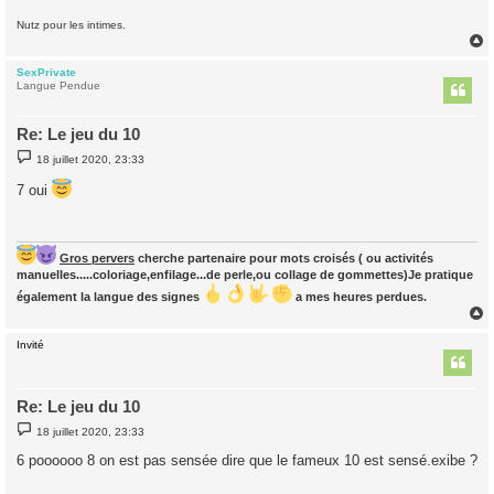
Nutz pour les intimes.
SexPrivate
t
Langue Pendue
Re: Le jeu du 10
M
18 juillet 2020, 23:33
e
s
7 oui
s
a
g
e
Gros pervers
cherche partenaire pour mots croisés ( ou activités
manuelles.....coloriage,enfilage...de perle,ou collage de gommettes)Je pratique
également la langue des signes
a mes heures perdues.
Invité
t
Re: Le jeu du 10
M
18 juillet 2020, 23:33
e
s
6 poooooo 8 on est pas sensée dire que le fameux 10 est sensé.exibe ?
s
a
g