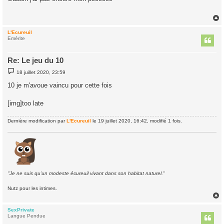
s
a
g
e
L'Ecureuil
t
Emérite
Re: Le jeu du 10
M
18 juillet 2020, 23:59
e
s
10 je m'avoue vaincu pour cette fois
s
a
g
[img]too late
e
Dernière modification par
L'Ecureuil
le 19 juillet 2020, 16:42, modifié 1 fois.
"Je ne suis qu'un modeste écureuil vivant dans son habitat naturel."
Nutz pour les intimes.
SexPrivate
t
Langue Pendue