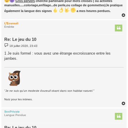
Gros pervers
cherche partenaire pour mots croisés ( ou activités
manuelles.....coloriage,enfilage...de perle,ou collage de gommettes)Je pratique
également la langue des signes
a mes heures perdues.
L'Ecureuil
t
Emérite
Re: Le jeu du 10
M
18 juillet 2020, 23:43
e
s
1 Je suis formel : vous avez une étrange excroissance entre les
s
jambes.
a
g
e
"Je ne suis qu'un modeste écureuil vivant dans son habitat naturel."
Nutz pour les intimes.
SexPrivate
t
Langue Pendue
Re: Le jeu du 10