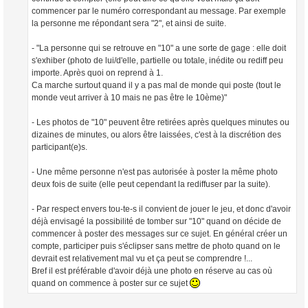
commencer par le numéro correspondant au message. Par exemple
la personne me répondant sera "2", et ainsi de suite.
- "La personne qui se retrouve en "10" a une sorte de gage : elle doit
s'exhiber (photo de lui/d'elle, partielle ou totale, inédite ou rediff peu
importe. Après quoi on reprend à 1.
Ca marche surtout quand il y a pas mal de monde qui poste (tout le
monde veut arriver à 10 mais ne pas être le 10ème)"
- Les photos de "10" peuvent être retirées après quelques minutes ou
dizaines de minutes, ou alors être laissées, c'est à la discrétion des
participant(e)s.
- Une même personne n'est pas autorisée à poster la même photo
deux fois de suite (elle peut cependant la rediffuser par la suite).
- Par respect envers tou-te-s il convient de jouer le jeu, et donc d'avoir
déjà envisagé la possibilité de tomber sur "10" quand on décide de
commencer à poster des messages sur ce sujet. En général créer un
compte, participer puis s'éclipser sans mettre de photo quand on le
devrait est relativement mal vu et ça peut se comprendre !...
Bref il est préférable d'avoir déjà une photo en réserve au cas où
quand on commence à poster sur ce sujet