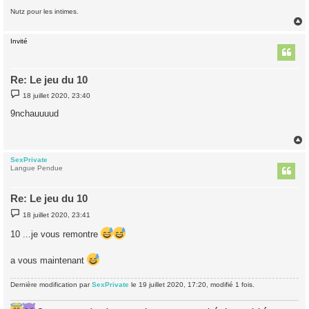
Nutz pour les intimes.
Invité
t
Re: Le jeu du 10
M
18 juillet 2020, 23:40
e
s
9nchauuuud
s
a
g
e
SexPrivate
t
Langue Pendue
Re: Le jeu du 10
M
18 juillet 2020, 23:41
e
s
10 ...je vous remontre
s
a
g
a vous maintenant
e
Dernière modification par
SexPrivate
le 19 juillet 2020, 17:20, modifié 1 fois.