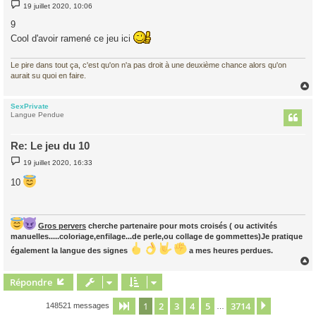
M
19 juillet 2020, 10:06
e
s
9
s
a
Cool d'avoir ramené ce jeu ici
g
e
Le pire dans tout ça, c'est qu'on n'a pas droit à une deuxième chance alors qu'on
aurait su quoi en faire.
SexPrivate
t
Langue Pendue
Re: Le jeu du 10
M
19 juillet 2020, 16:33
e
s
10
s
a
g
e
Gros pervers
cherche partenaire pour mots croisés ( ou activités
manuelles.....coloriage,enfilage...de perle,ou collage de gommettes)Je pratique
également la langue des signes
a mes heures perdues.
Répondre
t
1
2
3
4
5
3714
Page
1
sur
3714
Suivant
148521 messages
…