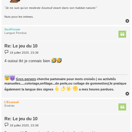
"Je ne suis qu'un modeste écureuil vivant dans son habitat naturel."
Nutz pour les intimes.
SexPrivate
t
Langue Pendue
Re: Le jeu du 10
M
18 juillet 2020, 23:36
e
s
4 ouioui tkt je connais bien
s
a
g
e
Gros pervers
cherche partenaire pour mots croisés ( ou activités
manuelles.....coloriage,enfilage...de perle,ou collage de gommettes)Je pratique
également la langue des signes
a mes heures perdues.
L'Ecureuil
t
Emérite
Re: Le jeu du 10
M
18 juillet 2020, 23:38
e
s