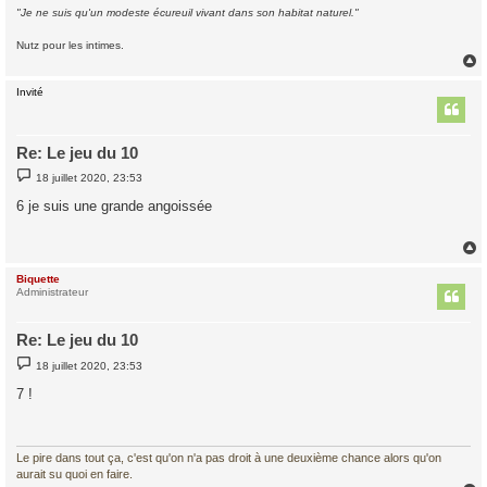
"Je ne suis qu'un modeste écureuil vivant dans son habitat naturel."
Nutz pour les intimes.
Invité
t
Re: Le jeu du 10
M
18 juillet 2020, 23:53
e
s
6 je suis une grande angoissée
s
a
g
e
Biquette
t
Administrateur
Re: Le jeu du 10
M
18 juillet 2020, 23:53
e
s
7 !
s
a
g
e
Le pire dans tout ça, c'est qu'on n'a pas droit à une deuxième chance alors qu'on
aurait su quoi en faire.