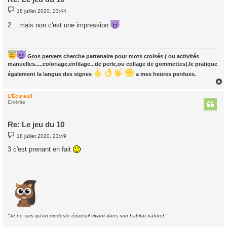
M
18 juillet 2020, 23:44
e
s
2 ...mais non c'est une impression
s
a
g
e
Gros pervers
cherche partenaire pour mots croisés ( ou activités
manuelles.....coloriage,enfilage...de perle,ou collage de gommettes)Je pratique
également la langue des signes
a mes heures perdues.
L'Ecureuil
t
Emérite
Re: Le jeu du 10
M
18 juillet 2020, 23:49
e
s
3 c'est prenant en fait
s
a
g
e
"Je ne suis qu'un modeste écureuil vivant dans son habitat naturel."