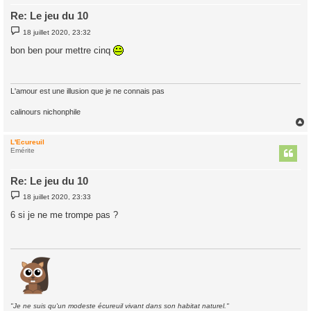
Re: Le jeu du 10
M
18 juillet 2020, 23:32
e
s
bon ben pour mettre cinq
s
a
g
e
L'amour est une illusion que je ne connais pas
calinours nichonphile
L'Ecureuil
t
Emérite
Re: Le jeu du 10
M
18 juillet 2020, 23:33
e
s
6 si je ne me trompe pas ?
s
a
g
e
"Je ne suis qu'un modeste écureuil vivant dans son habitat naturel."