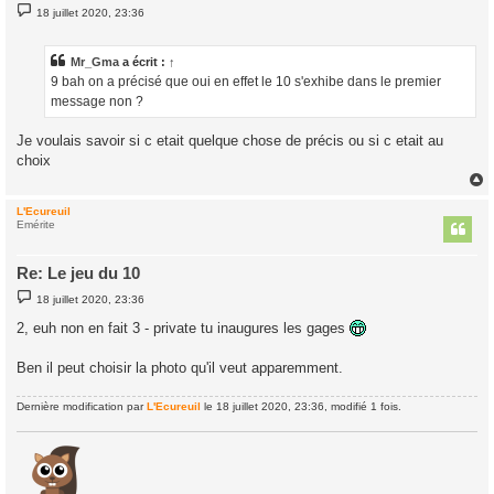
M
18 juillet 2020, 23:36
e
s
s
a
Mr_Gma
a écrit :
↑
g
9 bah on a précisé que oui en effet le 10 s'exhibe dans le premier
e
message non ?
Je voulais savoir si c etait quelque chose de précis ou si c etait au
choix
L'Ecureuil
t
Emérite
Re: Le jeu du 10
M
18 juillet 2020, 23:36
e
s
2, euh non en fait 3 - private tu inaugures les gages
s
a
g
Ben il peut choisir la photo qu'il veut apparemment.
e
Dernière modification par
L'Ecureuil
le 18 juillet 2020, 23:36, modifié 1 fois.