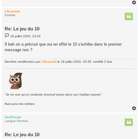
e
L'Ecureuil
t
Emérite
Re: Le jeu du 10
M
18 juillet 2020, 23:34
e
s
9 bah on a précisé que oui en effet le 10 s'exhibe dans le premier
s
message non ?
a
g
e
Dernière modification par
L'Ecureuil
le 18 juillet 2020, 23:35, modifié 2 fois.
"Je ne suis qu'un modeste écureuil vivant dans son habitat naturel."
Nutz pour les intimes.
SexPrivate
t
Langue Pendue
Re: Le jeu du 10