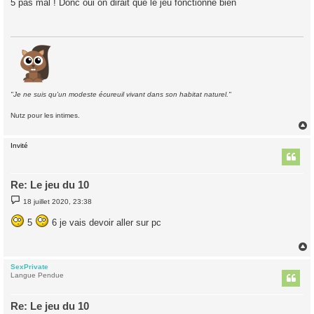
5 pas mal ! Donc oui on dirait que le jeu fonctionne bien
s
a
g
e
"Je ne suis qu'un modeste écureuil vivant dans son habitat naturel."
Nutz pour les intimes.
Invité
t
Re: Le jeu du 10
M
18 juillet 2020, 23:38
e
s
5
6 je vais devoir aller sur pc
s
a
g
e
SexPrivate
t
Langue Pendue
Re: Le jeu du 10