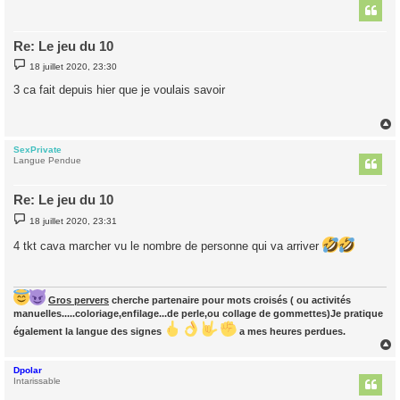
t
Re: Le jeu du 10
M
18 juillet 2020, 23:30
e
s
3 ca fait depuis hier que je voulais savoir
s
a
g
e
SexPrivate
t
Langue Pendue
Re: Le jeu du 10
M
18 juillet 2020, 23:31
e
s
4 tkt cava marcher vu le nombre de personne qui va arriver
s
a
g
e
Gros pervers
cherche partenaire pour mots croisés ( ou activités
manuelles.....coloriage,enfilage...de perle,ou collage de gommettes)Je pratique
également la langue des signes
a mes heures perdues.
Dpolar
t
Intarissable