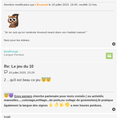
Dernière modification par
L'Ecureuil
le 19 juillet 2023, 19:45, modifié 12 fois.
"Je ne suis qu'un modeste écureuil vivant dans son habitat naturel."
Nutz pour les intimes.
SexPrivate
t
Langue Pendue
Re: Le jeu du 10
M
18 juillet 2020, 23:29
e
s
2 ...qu'il est beau ce jeu
s
a
g
e
Gros pervers
cherche partenaire pour mots croisés ( ou activités
manuelles.....coloriage,enfilage...de perle,ou collage de gommettes)Je pratique
également la langue des signes
a mes heures perdues.
Invité