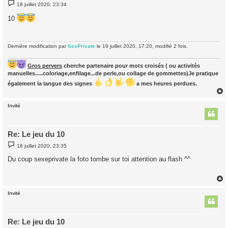
M
18 juillet 2020, 23:34
e
s
10
s
a
g
e
Dernière modification par
SexPrivate
le 19 juillet 2020, 17:20, modifié 2 fois.
Gros pervers
cherche partenaire pour mots croisés ( ou activités
manuelles.....coloriage,enfilage...de perle,ou collage de gommettes)Je pratique
également la langue des signes
a mes heures perdues.
Invité
t
Re: Le jeu du 10
M
18 juillet 2020, 23:35
e
s
Du coup sexeprivate la foto tombe sur toi attention au flash ^^
s
a
g
e
Invité
t
Re: Le jeu du 10