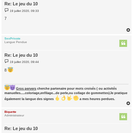
Re: Le jeu du 10
M
19 juillet 2020, 09:33
e
s
7
s
a
g
e
SexPrivate
t
Langue Pendue
Re: Le jeu du 10
M
19 juillet 2020, 09:44
e
s
8
s
a
g
e
Gros pervers
cherche partenaire pour mots croisés ( ou activités
manuelles.....coloriage,enfilage...de perle,ou collage de gommettes)Je pratique
également la langue des signes
a mes heures perdues.
Biquette
t
Administrateur
Re: Le jeu du 10