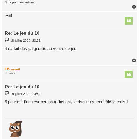
Nutz pour les intimes.
Invité
t
Re: Le jeu du 10
M
18 juillet 2020, 23:51
e
s
4 ca fait des gargouillis au ventre ce jeu
s
a
g
e
L'Ecureuil
t
Emérite
Re: Le jeu du 10
M
18 juillet 2020, 23:52
e
s
5 pourtant là on est peu pour l'instant, le risque est contrôlé je crois !
s
a
g
e