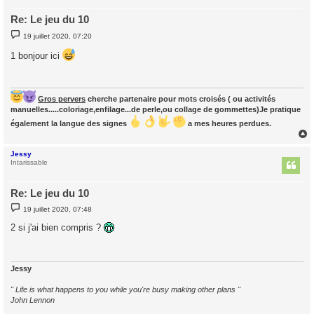
Re: Le jeu du 10
M
19 juillet 2020, 07:20
e
s
1 bonjour ici
s
a
g
e
Gros pervers
cherche partenaire pour mots croisés ( ou activités
manuelles.....coloriage,enfilage...de perle,ou collage de gommettes)Je pratique
également la langue des signes
a mes heures perdues.
Jessy
t
Intarissable
Re: Le jeu du 10
M
19 juillet 2020, 07:48
e
s
2 si j'ai bien compris ?
s
a
g
e
Jessy
" Life is what happens to you while you're busy making other plans "
John Lennon