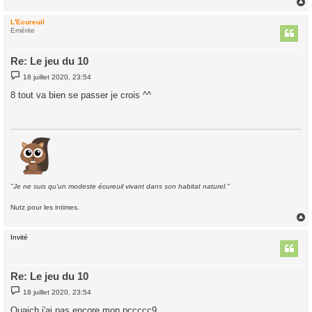
L'Ecureuil
t
Emérite
Re: Le jeu du 10
M
18 juillet 2020, 23:54
e
s
8 tout va bien se passer je crois ^^
s
a
g
e
"Je ne suis qu'un modeste écureuil vivant dans son habitat naturel."
Nutz pour les intimes.
Invité
t
Re: Le jeu du 10
M
18 juillet 2020, 23:54
e
s
Ouaich j'ai pas encore mon pccccc9