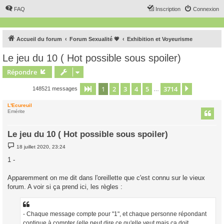
FAQ
Inscription
Connexion
Accueil du forum
Forum Sexualité 💗
Exhibition et Voyeurisme
Le jeu du 10 ( Hot possible sous spoiler)
Répondre
1
2
3
4
5
3714
Page
1
sur
3714
Suivant
148521 messages
…
L'Ecureuil
Emérite
Le jeu du 10 ( Hot possible sous spoiler)
M
18 juillet 2020, 23:24
e
s
1 -
s
a
g
Apparemment on me dit dans l'oreillette que c'est connu sur le vieux
e
forum. A voir si ça prend ici, les règles :
- Chaque message compte pour "1", et chaque personne répondant
continue à compter (elle peut dire ce qu'elle veut mais ça doit