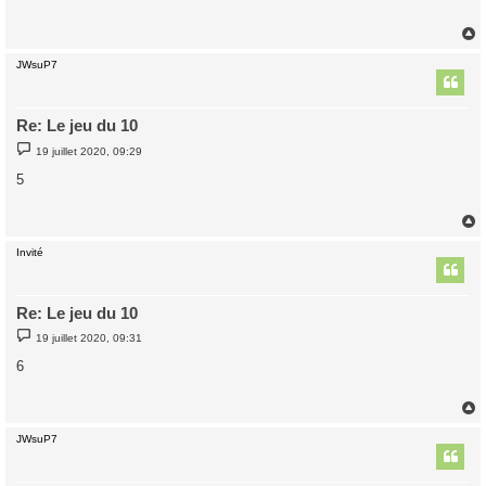
a
g
e
JWsuP7
t
Re: Le jeu du 10
M
19 juillet 2020, 09:29
e
s
5
s
a
g
e
Invité
t
Re: Le jeu du 10
M
19 juillet 2020, 09:31
e
s
6
s
a
g
e
JWsuP7
t