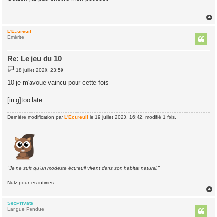
s
a
g
e
L'Ecureuil
t
Emérite
Re: Le jeu du 10
M
18 juillet 2020, 23:59
e
s
10 je m'avoue vaincu pour cette fois
s
a
g
[img]too late
e
Dernière modification par
L'Ecureuil
le 19 juillet 2020, 16:42, modifié 1 fois.
"Je ne suis qu'un modeste écureuil vivant dans son habitat naturel."
Nutz pour les intimes.
SexPrivate
t
Langue Pendue