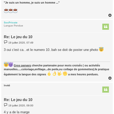
"Je suis un homme, je suis un homme ..."
SexPrivate
t
Langue Pendue
Re: Le jeu du 10
M
19 juillet 2020, 07:49
e
s
3 oui c'est ca...et le numero 10..bah se doit de poster une photo
s
a
g
e
Gros pervers
cherche partenaire pour mots croisés ( ou activités
manuelles.....coloriage,enfilage...de perle,ou collage de gommettes)Je pratique
également la langue des signes
a mes heures perdues.
Invité
t
Re: Le jeu du 10
M
19 juillet 2020, 09:00
e
s
4 y a de la marge
s