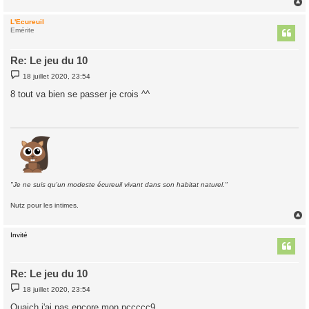
L'Ecureuil
t
Emérite
Re: Le jeu du 10
M
18 juillet 2020, 23:54
e
s
8 tout va bien se passer je crois ^^
s
a
g
e
"Je ne suis qu'un modeste écureuil vivant dans son habitat naturel."
Nutz pour les intimes.
Invité
t
Re: Le jeu du 10
M
18 juillet 2020, 23:54
e
s
Ouaich j'ai pas encore mon pccccc9