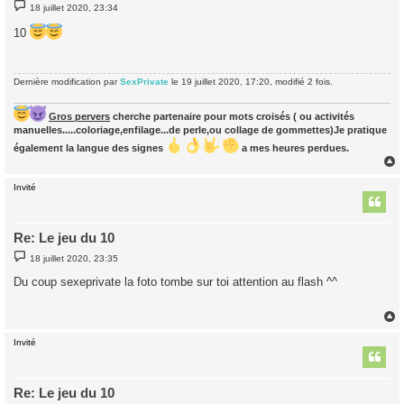
M
18 juillet 2020, 23:34
e
s
10
s
a
g
e
Dernière modification par
SexPrivate
le 19 juillet 2020, 17:20, modifié 2 fois.
Gros pervers
cherche partenaire pour mots croisés ( ou activités
manuelles.....coloriage,enfilage...de perle,ou collage de gommettes)Je pratique
également la langue des signes
a mes heures perdues.
Invité
t
Re: Le jeu du 10
M
18 juillet 2020, 23:35
e
s
Du coup sexeprivate la foto tombe sur toi attention au flash ^^
s
a
g
e
Invité
t
Re: Le jeu du 10