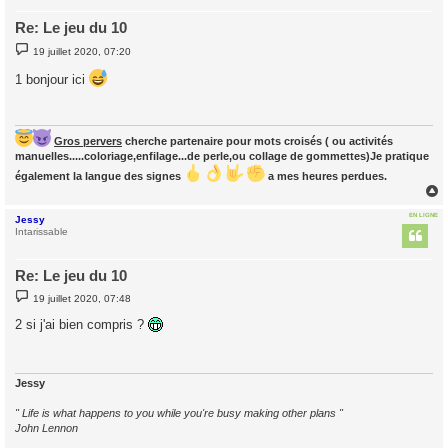
Re: Le jeu du 10
M
19 juillet 2020, 07:20
e
s
1 bonjour ici
s
a
g
e
Gros pervers
cherche partenaire pour mots croisés ( ou activités
manuelles.....coloriage,enfilage...de perle,ou collage de gommettes)Je pratique
également la langue des signes
a mes heures perdues.
EN LIGNE
Jessy
t
Intarissable
Re: Le jeu du 10
M
19 juillet 2020, 07:48
e
s
2 si j'ai bien compris ?
s
a
g
e
Jessy
" Life is what happens to you while you're busy making other plans "
John Lennon