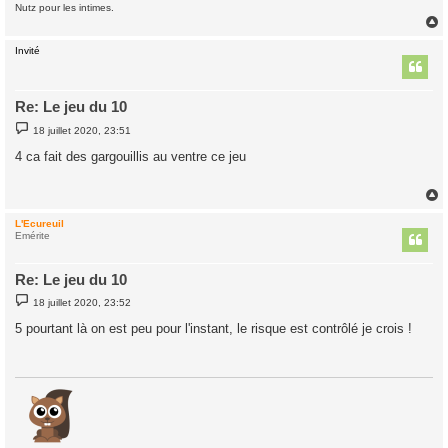
Nutz pour les intimes.
Invité
t
Re: Le jeu du 10
M
18 juillet 2020, 23:51
e
s
4 ca fait des gargouillis au ventre ce jeu
s
a
g
e
L'Ecureuil
t
Emérite
Re: Le jeu du 10
M
18 juillet 2020, 23:52
e
s
5 pourtant là on est peu pour l'instant, le risque est contrôlé je crois !
s
a
g
e