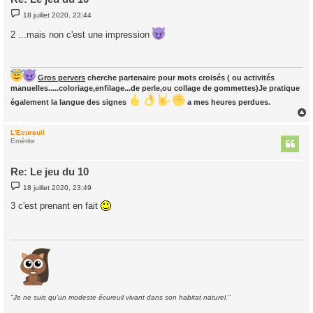
M
18 juillet 2020, 23:44
e
s
2 ...mais non c'est une impression
s
a
g
e
Gros pervers
cherche partenaire pour mots croisés ( ou activités
manuelles.....coloriage,enfilage...de perle,ou collage de gommettes)Je pratique
également la langue des signes
a mes heures perdues.
L'Ecureuil
t
Emérite
Re: Le jeu du 10
M
18 juillet 2020, 23:49
e
s
3 c'est prenant en fait
s
a
g
e
"Je ne suis qu'un modeste écureuil vivant dans son habitat naturel."