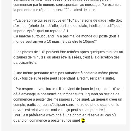
commencer par le numéro correspondant au message. Par exemple
la personne me répondant sera "2", et ainsi de suite.
- "La personne qui se retrouve en "10" a une sorte de gage : elle doit
s'exhiber (photo de lui/d'elle, partielle ou totale, inédite ou rediff peu
importe. Après quoi on reprend à 1.
Ca marche surtout quand il y a pas mal de monde qui poste (tout le
monde veut arriver à 10 mais ne pas être le 10ème)"
- Les photos de "10" peuvent être retirées après quelques minutes ou
dizaines de minutes, ou alors être laissées, c'est à la discrétion des
participant(e)s.
- Une même personne n'est pas autorisée à poster la même photo
deux fois de suite (elle peut cependant la rediffuser par la suite).
- Par respect envers tou-te-s il convient de jouer le jeu, et donc d'avoir
déjà envisagé la possibilité de tomber sur "10" quand on décide de
commencer à poster des messages sur ce sujet. En général créer un
compte, participer puis s'éclipser sans mettre de photo quand on le
devrait est relativement mal vu et ça peut se comprendre !...
Bref il est préférable d'avoir déjà une photo en réserve au cas où
quand on commence à poster sur ce sujet