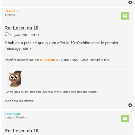
e
L'Ecureuil
t
Emérite
Re: Le jeu du 10
M
18 juillet 2020, 23:34
e
s
9 bah on a précisé que oui en effet le 10 s'exhibe dans le premier
s
message non ?
a
g
e
Dernière modification par
L'Ecureuil
le 18 juillet 2020, 23:35, modifié 2 fois.
"Je ne suis qu'un modeste écureuil vivant dans son habitat naturel."
Nutz pour les intimes.
SexPrivate
t
Langue Pendue
Re: Le jeu du 10