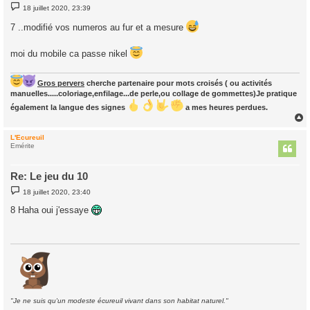
M
18 juillet 2020, 23:39
e
s
7 ..modifié vos numeros au fur et a mesure
s
a
g
moi du mobile ca passe nikel
e
Gros pervers
cherche partenaire pour mots croisés ( ou activités
manuelles.....coloriage,enfilage...de perle,ou collage de gommettes)Je pratique
également la langue des signes
a mes heures perdues.
L'Ecureuil
t
Emérite
Re: Le jeu du 10
M
18 juillet 2020, 23:40
e
s
8 Haha oui j'essaye
s
a
g
e
"Je ne suis qu'un modeste écureuil vivant dans son habitat naturel."