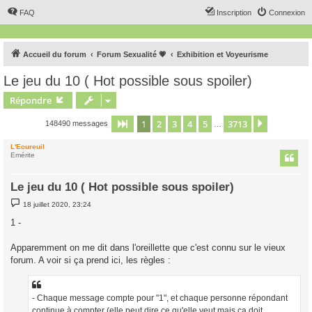
FAQ
Inscription
Connexion
Accueil du forum
Forum Sexualité 💗
Exhibition et Voyeurisme
Le jeu du 10 ( Hot possible sous spoiler)
Répondre
1
2
3
4
5
3713
Page
1
sur
3713
Suivant
148490 messages
…
L'Ecureuil
Emérite
Le jeu du 10 ( Hot possible sous spoiler)
M
18 juillet 2020, 23:24
e
s
1 -
s
a
g
Apparemment on me dit dans l'oreillette que c'est connu sur le vieux
e
forum. A voir si ça prend ici, les règles :
- Chaque message compte pour "1", et chaque personne répondant
continue à compter (elle peut dire ce qu'elle veut mais ça doit