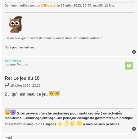
Dernière modification par
L'Ecureuil
le 19 juillet 2023, 19:45, modifié 12 fois.
"Je ne suis qu'un modeste écureuil vivant dans son habitat naturel."
Nutz pour les intimes.
SexPrivate
t
Langue Pendue
Re: Le jeu du 10
M
18 juillet 2020, 23:29
e
s
2 ...qu'il est beau ce jeu
s
a
g
e
Gros pervers
cherche partenaire pour mots croisés ( ou activités
manuelles.....coloriage,enfilage...de perle,ou collage de gommettes)Je pratique
également la langue des signes
a mes heures perdues.
Invité