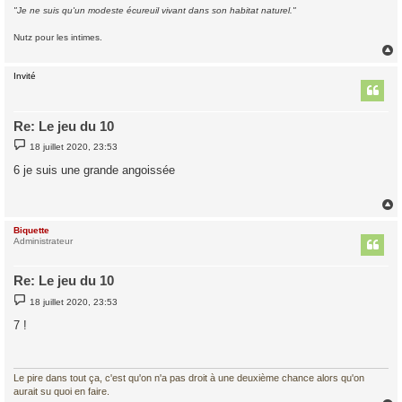
"Je ne suis qu'un modeste écureuil vivant dans son habitat naturel."
Nutz pour les intimes.
Invité
t
Re: Le jeu du 10
M
18 juillet 2020, 23:53
e
s
6 je suis une grande angoissée
s
a
g
e
Biquette
t
Administrateur
Re: Le jeu du 10
M
18 juillet 2020, 23:53
e
s
7 !
s
a
g
e
Le pire dans tout ça, c'est qu'on n'a pas droit à une deuxième chance alors qu'on
aurait su quoi en faire.