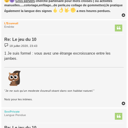
Gros pervers
cherche partenaire pour mots croisés ( ou activités
manuelles.....coloriage,enfilage...de perle,ou collage de gommettes)Je pratique
également la langue des signes
a mes heures perdues.
L'Ecureuil
t
Emérite
Re: Le jeu du 10
M
18 juillet 2020, 23:43
e
s
1 Je suis formel : vous avez une étrange excroissance entre les
s
jambes.
a
g
e
"Je ne suis qu'un modeste écureuil vivant dans son habitat naturel."
Nutz pour les intimes.
SexPrivate
t
Langue Pendue
Re: Le jeu du 10