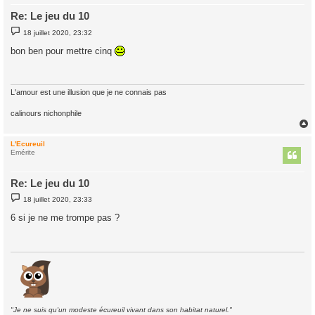
Re: Le jeu du 10
M
18 juillet 2020, 23:32
e
s
bon ben pour mettre cinq
s
a
g
e
L'amour est une illusion que je ne connais pas
calinours nichonphile
L'Ecureuil
t
Emérite
Re: Le jeu du 10
M
18 juillet 2020, 23:33
e
s
6 si je ne me trompe pas ?
s
a
g
e
"Je ne suis qu'un modeste écureuil vivant dans son habitat naturel."