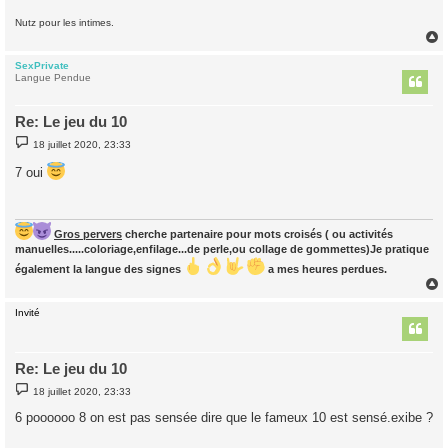
Nutz pour les intimes.
SexPrivate
t
Langue Pendue
Re: Le jeu du 10
M
18 juillet 2020, 23:33
e
s
7 oui
s
a
g
e
Gros pervers
cherche partenaire pour mots croisés ( ou activités
manuelles.....coloriage,enfilage...de perle,ou collage de gommettes)Je pratique
également la langue des signes
a mes heures perdues.
Invité
t
Re: Le jeu du 10
M
18 juillet 2020, 23:33
e
s
6 poooooo 8 on est pas sensée dire que le fameux 10 est sensé.exibe ?
s
a
g