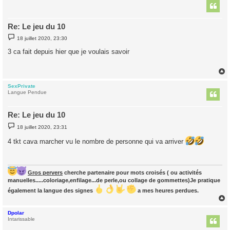
t
Re: Le jeu du 10
M
18 juillet 2020, 23:30
e
s
3 ca fait depuis hier que je voulais savoir
s
a
g
e
SexPrivate
t
Langue Pendue
Re: Le jeu du 10
M
18 juillet 2020, 23:31
e
s
4 tkt cava marcher vu le nombre de personne qui va arriver
s
a
g
e
Gros pervers
cherche partenaire pour mots croisés ( ou activités
manuelles.....coloriage,enfilage...de perle,ou collage de gommettes)Je pratique
également la langue des signes
a mes heures perdues.
Dpolar
t
Intarissable