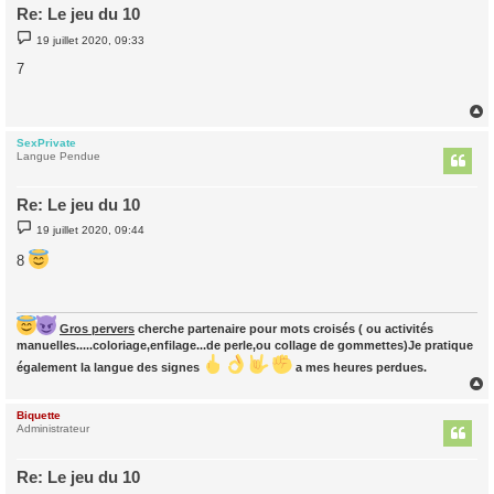
Re: Le jeu du 10
M
19 juillet 2020, 09:33
e
s
7
s
a
g
e
SexPrivate
t
Langue Pendue
Re: Le jeu du 10
M
19 juillet 2020, 09:44
e
s
8
s
a
g
e
Gros pervers
cherche partenaire pour mots croisés ( ou activités
manuelles.....coloriage,enfilage...de perle,ou collage de gommettes)Je pratique
également la langue des signes
a mes heures perdues.
Biquette
t
Administrateur
Re: Le jeu du 10