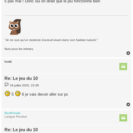
5 pas mal ! Donc oui on dirait que le jeu fonctionne bien
s
a
g
e
"Je ne suis qu'un modeste écureuil vivant dans son habitat naturel."
Nutz pour les intimes.
Invité
t
Re: Le jeu du 10
M
18 juillet 2020, 23:38
e
s
5
6 je vais devoir aller sur pc
s
a
g
e
SexPrivate
t
Langue Pendue
Re: Le jeu du 10