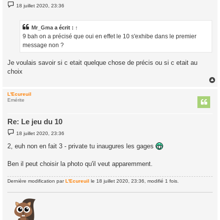
M
18 juillet 2020, 23:36
e
s
s
a
Mr_Gma
a écrit :
↑
g
9 bah on a précisé que oui en effet le 10 s'exhibe dans le premier
e
message non ?
Je voulais savoir si c etait quelque chose de précis ou si c etait au
choix
L'Ecureuil
t
Emérite
Re: Le jeu du 10
M
18 juillet 2020, 23:36
e
s
2, euh non en fait 3 - private tu inaugures les gages
s
a
g
Ben il peut choisir la photo qu'il veut apparemment.
e
Dernière modification par
L'Ecureuil
le 18 juillet 2020, 23:36, modifié 1 fois.