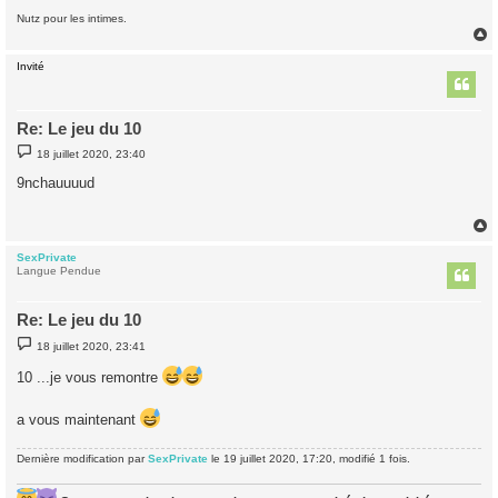
Nutz pour les intimes.
Invité
t
Re: Le jeu du 10
M
18 juillet 2020, 23:40
e
s
9nchauuuud
s
a
g
e
SexPrivate
t
Langue Pendue
Re: Le jeu du 10
M
18 juillet 2020, 23:41
e
s
10 ...je vous remontre
s
a
g
a vous maintenant
e
Dernière modification par
SexPrivate
le 19 juillet 2020, 17:20, modifié 1 fois.