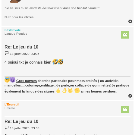
"Je ne suis qu'un modeste écureuil vivant dans son habitat naturel."
Nutz pour les intimes.
SexPrivate
t
Langue Pendue
Re: Le jeu du 10
M
18 juillet 2020, 23:36
e
s
4 ouioui tkt je connais bien
s
a
g
e
Gros pervers
cherche partenaire pour mots croisés ( ou activités
manuelles.....coloriage,enfilage...de perle,ou collage de gommettes)Je pratique
également la langue des signes
a mes heures perdues.
L'Ecureuil
t
Emérite
Re: Le jeu du 10
M
18 juillet 2020, 23:38
e
s