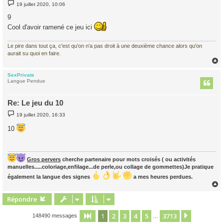
M
19 juillet 2020, 10:06
e
s
9
s
a
Cool d'avoir ramené ce jeu ici
g
e
Le pire dans tout ça, c'est qu'on n'a pas droit à une deuxième chance alors qu'on
aurait su quoi en faire.
SexPrivate
t
Langue Pendue
Re: Le jeu du 10
M
19 juillet 2020, 16:33
e
s
10
s
a
g
e
Gros pervers
cherche partenaire pour mots croisés ( ou activités
manuelles.....coloriage,enfilage...de perle,ou collage de gommettes)Je pratique
également la langue des signes
a mes heures perdues.
Répondre
t
1
2
3
4
5
3713
Page
1
sur
3713
Suivant
148490 messages
…