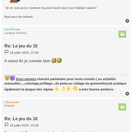
"Je ne suis qu'un modeste écureuil vivant dans son habitat naturel."
Nutz pour les intimes.
SexPrivate
t
Langue Pendue
Re: Le jeu du 10
M
18 juillet 2020, 23:36
e
s
4 ouioui tkt je connais bien
s
a
g
e
Gros pervers
cherche partenaire pour mots croisés ( ou activités
manuelles.....coloriage,enfilage...de perle,ou collage de gommettes)Je pratique
également la langue des signes
a mes heures perdues.
L'Ecureuil
t
Emérite
Re: Le jeu du 10
M
18 juillet 2020, 23:38
e
s