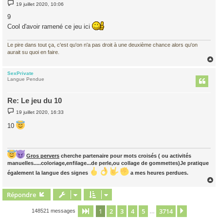
M
19 juillet 2020, 10:06
e
s
9
s
a
Cool d'avoir ramené ce jeu ici
g
e
Le pire dans tout ça, c'est qu'on n'a pas droit à une deuxième chance alors qu'on
aurait su quoi en faire.
SexPrivate
t
Langue Pendue
Re: Le jeu du 10
M
19 juillet 2020, 16:33
e
s
10
s
a
g
e
Gros pervers
cherche partenaire pour mots croisés ( ou activités
manuelles.....coloriage,enfilage...de perle,ou collage de gommettes)Je pratique
également la langue des signes
a mes heures perdues.
Répondre
t
1
2
3
4
5
3714
Page
1
sur
3714
Suivant
148521 messages
…