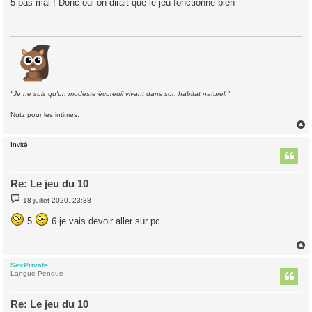
5 pas mal ! Donc oui on dirait que le jeu fonctionne bien
s
a
g
e
"Je ne suis qu'un modeste écureuil vivant dans son habitat naturel."
Nutz pour les intimes.
Invité
t
Re: Le jeu du 10
M
18 juillet 2020, 23:38
e
s
5
6 je vais devoir aller sur pc
s
a
g
e
SexPrivate
t
Langue Pendue
Re: Le jeu du 10