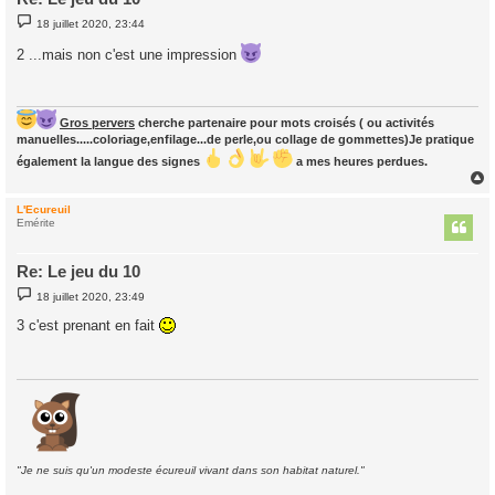
M
18 juillet 2020, 23:44
e
s
2 ...mais non c'est une impression
s
a
g
e
Gros pervers
cherche partenaire pour mots croisés ( ou activités
manuelles.....coloriage,enfilage...de perle,ou collage de gommettes)Je pratique
également la langue des signes
a mes heures perdues.
L'Ecureuil
t
Emérite
Re: Le jeu du 10
M
18 juillet 2020, 23:49
e
s
3 c'est prenant en fait
s
a
g
e
"Je ne suis qu'un modeste écureuil vivant dans son habitat naturel."