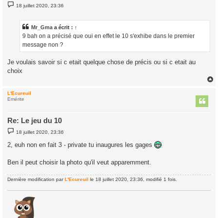
M
18 juillet 2020, 23:36
e
s
s
a
Mr_Gma
a écrit :
↑
g
9 bah on a précisé que oui en effet le 10 s'exhibe dans le premier
e
message non ?
Je voulais savoir si c etait quelque chose de précis ou si c etait au
choix
L'Ecureuil
t
Emérite
Re: Le jeu du 10
M
18 juillet 2020, 23:36
e
s
2, euh non en fait 3 - private tu inaugures les gages
s
a
g
Ben il peut choisir la photo qu'il veut apparemment.
e
Dernière modification par
L'Ecureuil
le 18 juillet 2020, 23:36, modifié 1 fois.