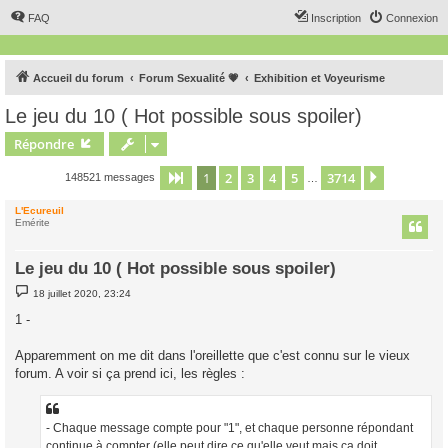
FAQ
Inscription
Connexion
Accueil du forum
Forum Sexualité 💗
Exhibition et Voyeurisme
Le jeu du 10 ( Hot possible sous spoiler)
Répondre
1
2
3
4
5
3714
Page
1
sur
3714
Suivant
148521 messages
…
L'Ecureuil
Emérite
Le jeu du 10 ( Hot possible sous spoiler)
M
18 juillet 2020, 23:24
e
s
1 -
s
a
g
Apparemment on me dit dans l'oreillette que c'est connu sur le vieux
e
forum. A voir si ça prend ici, les règles :
- Chaque message compte pour "1", et chaque personne répondant
continue à compter (elle peut dire ce qu'elle veut mais ça doit