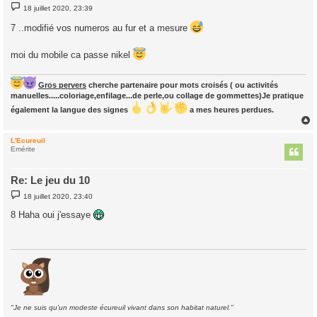
M
18 juillet 2020, 23:39
e
s
7 ..modifié vos numeros au fur et a mesure
s
a
g
moi du mobile ca passe nikel
e
Gros pervers
cherche partenaire pour mots croisés ( ou activités
manuelles.....coloriage,enfilage...de perle,ou collage de gommettes)Je pratique
également la langue des signes
a mes heures perdues.
L'Ecureuil
t
Emérite
Re: Le jeu du 10
M
18 juillet 2020, 23:40
e
s
8 Haha oui j'essaye
s
a
g
e
"Je ne suis qu'un modeste écureuil vivant dans son habitat naturel."