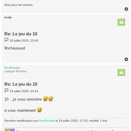
Nutz pour les intimes.
Invité
t
Re: Le jeu du 10
M
18 juillet 2020, 23:40
e
s
9nchauuuud
s
a
g
e
SexPrivate
t
Langue Pendue
Re: Le jeu du 10
M
18 juillet 2020, 23:41
e
s
10 ...je vous remontre
s
a
g
a vous maintenant
e
Dernière modification par
SexPrivate
le 19 juillet 2020, 17:20, modifié 1 fois.