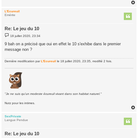
e
L'Ecureuil
t
Emérite
Re: Le jeu du 10
M
18 juillet 2020, 23:34
e
s
9 bah on a précisé que oui en effet le 10 s'exhibe dans le premier
s
message non ?
a
g
e
Dernière modification par
L'Ecureuil
le 18 juillet 2020, 23:35, modifié 2 fois.
"Je ne suis qu'un modeste écureuil vivant dans son habitat naturel."
Nutz pour les intimes.
SexPrivate
t
Langue Pendue
Re: Le jeu du 10