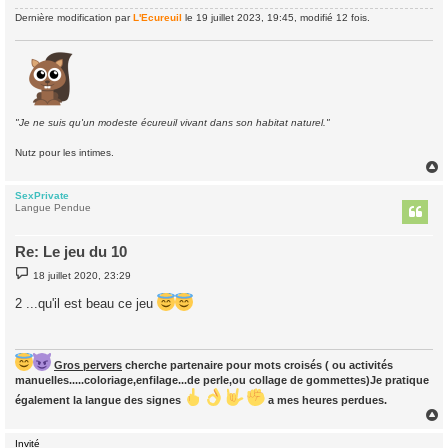
Dernière modification par
L'Ecureuil
le 19 juillet 2023, 19:45, modifié 12 fois.
"Je ne suis qu'un modeste écureuil vivant dans son habitat naturel."
Nutz pour les intimes.
SexPrivate
t
Langue Pendue
Re: Le jeu du 10
M
18 juillet 2020, 23:29
e
s
2 ...qu'il est beau ce jeu
s
a
g
e
Gros pervers
cherche partenaire pour mots croisés ( ou activités
manuelles.....coloriage,enfilage...de perle,ou collage de gommettes)Je pratique
également la langue des signes
a mes heures perdues.
Invité