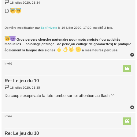
M
18 juillet 2020, 23:34
e
s
10
s
a
g
e
Dernière modification par
SexPrivate
le 19 juillet 2020, 17:20, modifié 2 fois.
Gros pervers
cherche partenaire pour mots croisés ( ou activités
manuelles.....coloriage,enfilage...de perle,ou collage de gommettes)Je pratique
également la langue des signes
a mes heures perdues.
Invité
t
Re: Le jeu du 10
M
18 juillet 2020, 23:35
e
s
Du coup sexeprivate la foto tombe sur toi attention au flash ^^
s
a
g
e
Invité
t
Re: Le jeu du 10