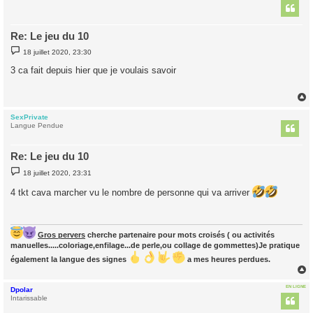
t
Re: Le jeu du 10
M
18 juillet 2020, 23:30
e
s
3 ca fait depuis hier que je voulais savoir
s
a
g
e
SexPrivate
t
Langue Pendue
Re: Le jeu du 10
M
18 juillet 2020, 23:31
e
s
4 tkt cava marcher vu le nombre de personne qui va arriver
s
a
g
e
Gros pervers
cherche partenaire pour mots croisés ( ou activités
manuelles.....coloriage,enfilage...de perle,ou collage de gommettes)Je pratique
également la langue des signes
a mes heures perdues.
EN LIGNE
Dpolar
t
Intarissable