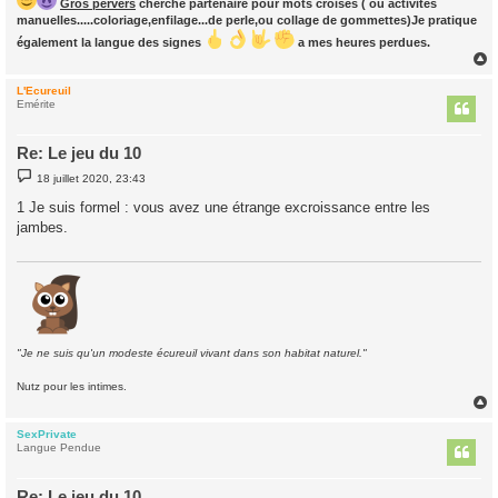
Gros pervers
cherche partenaire pour mots croisés ( ou activités
manuelles.....coloriage,enfilage...de perle,ou collage de gommettes)Je pratique
également la langue des signes
a mes heures perdues.
L'Ecureuil
t
Emérite
Re: Le jeu du 10
M
18 juillet 2020, 23:43
e
s
1 Je suis formel : vous avez une étrange excroissance entre les
s
jambes.
a
g
e
"Je ne suis qu'un modeste écureuil vivant dans son habitat naturel."
Nutz pour les intimes.
SexPrivate
t
Langue Pendue
Re: Le jeu du 10