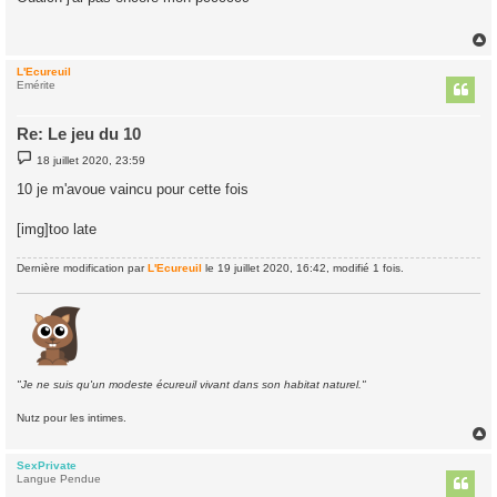
s
a
g
e
L'Ecureuil
t
Emérite
Re: Le jeu du 10
M
18 juillet 2020, 23:59
e
s
10 je m'avoue vaincu pour cette fois
s
a
g
[img]too late
e
Dernière modification par
L'Ecureuil
le 19 juillet 2020, 16:42, modifié 1 fois.
"Je ne suis qu'un modeste écureuil vivant dans son habitat naturel."
Nutz pour les intimes.
SexPrivate
t
Langue Pendue