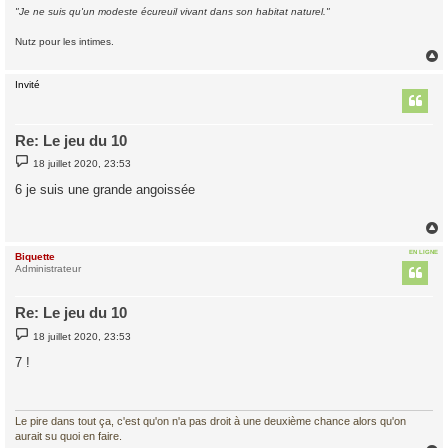
"Je ne suis qu'un modeste écureuil vivant dans son habitat naturel."
Nutz pour les intimes.
Invité
t
Re: Le jeu du 10
M
18 juillet 2020, 23:53
e
s
6 je suis une grande angoissée
s
a
g
e
EN LIGNE
Biquette
t
Administrateur
Re: Le jeu du 10
M
18 juillet 2020, 23:53
e
s
7 !
s
a
g
e
Le pire dans tout ça, c'est qu'on n'a pas droit à une deuxième chance alors qu'on
aurait su quoi en faire.