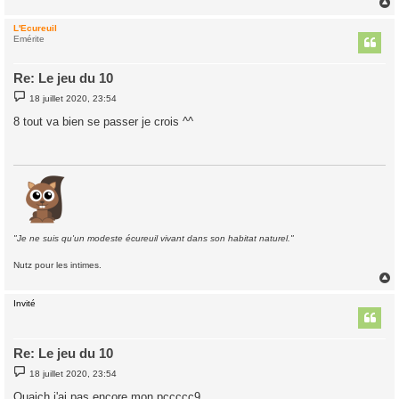
L'Ecureuil
t
Emérite
Re: Le jeu du 10
M
18 juillet 2020, 23:54
e
s
8 tout va bien se passer je crois ^^
s
a
g
e
"Je ne suis qu'un modeste écureuil vivant dans son habitat naturel."
Nutz pour les intimes.
Invité
t
Re: Le jeu du 10
M
18 juillet 2020, 23:54
e
s
Ouaich j'ai pas encore mon pccccc9