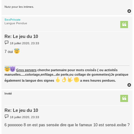
Nutz pour les intimes.
SexPrivate
t
Langue Pendue
Re: Le jeu du 10
M
18 juillet 2020, 23:33
e
s
7 oui
s
a
g
e
Gros pervers
cherche partenaire pour mots croisés ( ou activités
manuelles.....coloriage,enfilage...de perle,ou collage de gommettes)Je pratique
également la langue des signes
a mes heures perdues.
Invité
t
Re: Le jeu du 10
M
18 juillet 2020, 23:33
e
s
6 poooooo 8 on est pas sensée dire que le fameux 10 est sensé.exibe ?
s
a
g