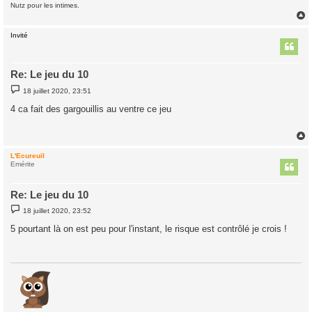
Nutz pour les intimes.
Invité
t
Re: Le jeu du 10
M
18 juillet 2020, 23:51
e
s
4 ca fait des gargouillis au ventre ce jeu
s
a
g
e
L'Ecureuil
t
Emérite
Re: Le jeu du 10
M
18 juillet 2020, 23:52
e
s
5 pourtant là on est peu pour l'instant, le risque est contrôlé je crois !
s
a
g
e