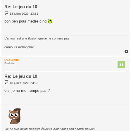
Re: Le jeu du 10
M
18 juillet 2020, 23:32
e
s
bon ben pour mettre cinq
s
a
g
e
L'amour est une illusion que je ne connais pas
calinours nichonphile
L'Ecureuil
t
Emérite
Re: Le jeu du 10
M
18 juillet 2020, 23:33
e
s
6 si je ne me trompe pas ?
s
a
g
e
"Je ne suis qu'un modeste écureuil vivant dans son habitat naturel."