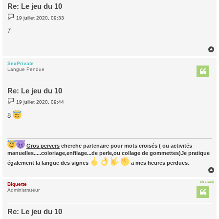
Re: Le jeu du 10
M
19 juillet 2020, 09:33
e
s
7
s
a
g
e
SexPrivate
t
Langue Pendue
Re: Le jeu du 10
M
19 juillet 2020, 09:44
e
s
8
s
a
g
e
Gros pervers
cherche partenaire pour mots croisés ( ou activités
manuelles.....coloriage,enfilage...de perle,ou collage de gommettes)Je pratique
également la langue des signes
a mes heures perdues.
EN LIGNE
Biquette
t
Administrateur
Re: Le jeu du 10