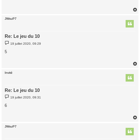
a
g
e
JWsuP7
t
Re: Le jeu du 10
M
19 juillet 2020, 09:29
e
s
5
s
a
g
e
Invité
t
Re: Le jeu du 10
M
19 juillet 2020, 09:31
e
s
6
s
a
g
e
JWsuP7
t