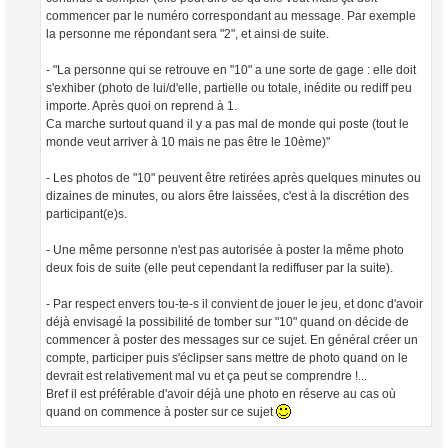
commencer par le numéro correspondant au message. Par exemple
la personne me répondant sera "2", et ainsi de suite.
- "La personne qui se retrouve en "10" a une sorte de gage : elle doit
s'exhiber (photo de lui/d'elle, partielle ou totale, inédite ou rediff peu
importe. Après quoi on reprend à 1.
Ca marche surtout quand il y a pas mal de monde qui poste (tout le
monde veut arriver à 10 mais ne pas être le 10ème)"
- Les photos de "10" peuvent être retirées après quelques minutes ou
dizaines de minutes, ou alors être laissées, c'est à la discrétion des
participant(e)s.
- Une même personne n'est pas autorisée à poster la même photo
deux fois de suite (elle peut cependant la rediffuser par la suite).
- Par respect envers tou-te-s il convient de jouer le jeu, et donc d'avoir
déjà envisagé la possibilité de tomber sur "10" quand on décide de
commencer à poster des messages sur ce sujet. En général créer un
compte, participer puis s'éclipser sans mettre de photo quand on le
devrait est relativement mal vu et ça peut se comprendre !...
Bref il est préférable d'avoir déjà une photo en réserve au cas où
quand on commence à poster sur ce sujet