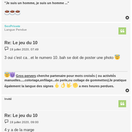
"Je suis un homme, je suis un homme ..."
SexPrivate
t
Langue Pendue
Re: Le jeu du 10
M
19 juillet 2020, 07:49
e
s
3 oui c'est ca...et le numero 10..bah se doit de poster une photo
s
a
g
e
Gros pervers
cherche partenaire pour mots croisés ( ou activités
manuelles.....coloriage,enfilage...de perle,ou collage de gommettes)Je pratique
également la langue des signes
a mes heures perdues.
Invité
t
Re: Le jeu du 10
M
19 juillet 2020, 09:00
e
s
4 y a de la marge
s