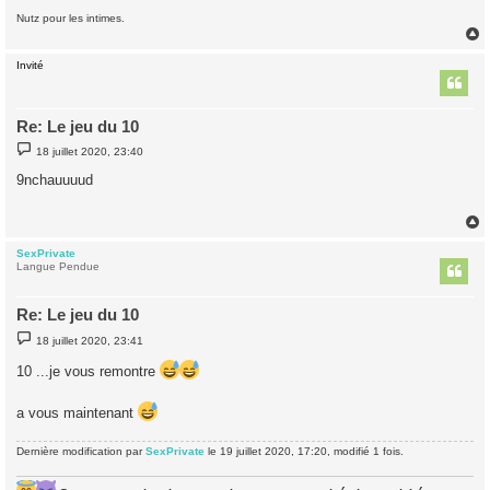
Nutz pour les intimes.
Invité
t
Re: Le jeu du 10
M
18 juillet 2020, 23:40
e
s
9nchauuuud
s
a
g
e
SexPrivate
t
Langue Pendue
Re: Le jeu du 10
M
18 juillet 2020, 23:41
e
s
10 ...je vous remontre
s
a
g
a vous maintenant
e
Dernière modification par
SexPrivate
le 19 juillet 2020, 17:20, modifié 1 fois.