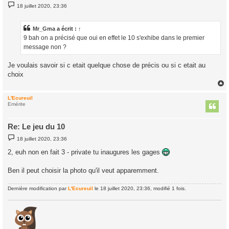
M
18 juillet 2020, 23:36
e
s
s
a
Mr_Gma
a écrit :
↑
g
9 bah on a précisé que oui en effet le 10 s'exhibe dans le premier
e
message non ?
Je voulais savoir si c etait quelque chose de précis ou si c etait au
choix
L'Ecureuil
t
Emérite
Re: Le jeu du 10
M
18 juillet 2020, 23:36
e
s
2, euh non en fait 3 - private tu inaugures les gages
s
a
g
Ben il peut choisir la photo qu'il veut apparemment.
e
Dernière modification par
L'Ecureuil
le 18 juillet 2020, 23:36, modifié 1 fois.