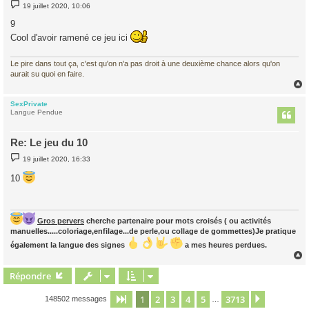
M
19 juillet 2020, 10:06
e
s
9
s
a
Cool d'avoir ramené ce jeu ici
g
e
Le pire dans tout ça, c'est qu'on n'a pas droit à une deuxième chance alors qu'on
aurait su quoi en faire.
SexPrivate
t
Langue Pendue
Re: Le jeu du 10
M
19 juillet 2020, 16:33
e
s
10
s
a
g
e
Gros pervers
cherche partenaire pour mots croisés ( ou activités
manuelles.....coloriage,enfilage...de perle,ou collage de gommettes)Je pratique
également la langue des signes
a mes heures perdues.
Répondre
t
1
2
3
4
5
3713
Page
1
sur
3713
Suivant
148502 messages
…