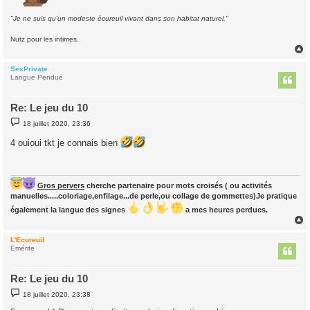
"Je ne suis qu'un modeste écureuil vivant dans son habitat naturel."
Nutz pour les intimes.
SexPrivate
t
Langue Pendue
Re: Le jeu du 10
M
18 juillet 2020, 23:36
e
s
4 ouioui tkt je connais bien
s
a
g
e
Gros pervers
cherche partenaire pour mots croisés ( ou activités
manuelles.....coloriage,enfilage...de perle,ou collage de gommettes)Je pratique
également la langue des signes
a mes heures perdues.
L'Ecureuil
t
Emérite
Re: Le jeu du 10
M
18 juillet 2020, 23:38
e
s