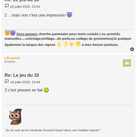
M
18 juillet 2020, 23:44
e
s
2 ...mais non c'est une impression
s
a
g
e
Gros pervers
cherche partenaire pour mots croisés ( ou activités
manuelles.....coloriage,enfilage...de perle,ou collage de gommettes)Je pratique
également la langue des signes
a mes heures perdues.
L'Ecureuil
t
Emérite
Re: Le jeu du 10
M
18 juillet 2020, 23:49
e
s
3 c'est prenant en fait
s
a
g
e
"Je ne suis qu'un modeste écureuil vivant dans son habitat naturel."