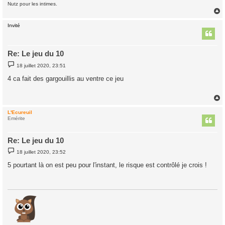
Nutz pour les intimes.
Invité
t
Re: Le jeu du 10
M
18 juillet 2020, 23:51
e
s
4 ca fait des gargouillis au ventre ce jeu
s
a
g
e
L'Ecureuil
t
Emérite
Re: Le jeu du 10
M
18 juillet 2020, 23:52
e
s
5 pourtant là on est peu pour l'instant, le risque est contrôlé je crois !
s
a
g
e