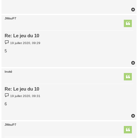
a
g
e
JWsuP7
t
Re: Le jeu du 10
M
19 juillet 2020, 09:29
e
s
5
s
a
g
e
Invité
t
Re: Le jeu du 10
M
19 juillet 2020, 09:31
e
s
6
s
a
g
e
JWsuP7
t