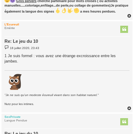
Gros pervers
cherche partenaire pour mots croisés ( ou activités
manuelles.....coloriage,enfilage...de perle,ou collage de gommettes)Je pratique
également la langue des signes
a mes heures perdues.
L'Ecureuil
t
Emérite
Re: Le jeu du 10
M
18 juillet 2020, 23:43
e
s
1 Je suis formel : vous avez une étrange excroissance entre les
s
jambes.
a
g
e
"Je ne suis qu'un modeste écureuil vivant dans son habitat naturel."
Nutz pour les intimes.
SexPrivate
t
Langue Pendue
Re: Le jeu du 10