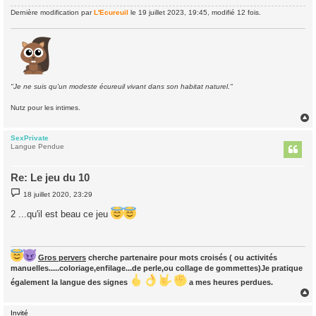
Dernière modification par
L'Ecureuil
le 19 juillet 2023, 19:45, modifié 12 fois.
"Je ne suis qu'un modeste écureuil vivant dans son habitat naturel."
Nutz pour les intimes.
SexPrivate
t
Langue Pendue
Re: Le jeu du 10
M
18 juillet 2020, 23:29
e
s
2 ...qu'il est beau ce jeu
s
a
g
e
Gros pervers
cherche partenaire pour mots croisés ( ou activités
manuelles.....coloriage,enfilage...de perle,ou collage de gommettes)Je pratique
également la langue des signes
a mes heures perdues.
Invité