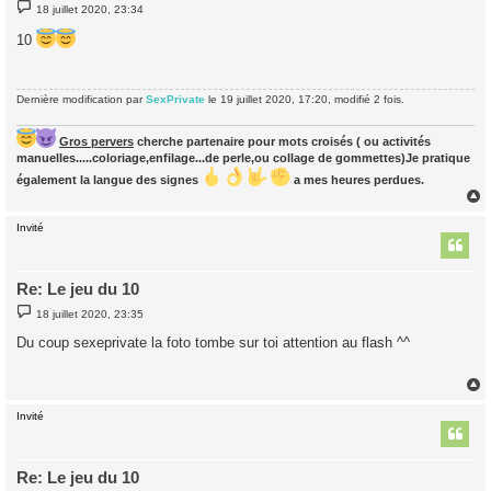
M
18 juillet 2020, 23:34
e
s
10
s
a
g
e
Dernière modification par
SexPrivate
le 19 juillet 2020, 17:20, modifié 2 fois.
Gros pervers
cherche partenaire pour mots croisés ( ou activités
manuelles.....coloriage,enfilage...de perle,ou collage de gommettes)Je pratique
également la langue des signes
a mes heures perdues.
Invité
t
Re: Le jeu du 10
M
18 juillet 2020, 23:35
e
s
Du coup sexeprivate la foto tombe sur toi attention au flash ^^
s
a
g
e
Invité
t
Re: Le jeu du 10