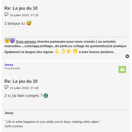
Re: Le jeu du 10
M
19 juillet 2020, 07:20
e
s
1 bonjour ici
s
a
g
e
Gros pervers
cherche partenaire pour mots croisés ( ou activités
manuelles.....coloriage,enfilage...de perle,ou collage de gommettes)Je pratique
également la langue des signes
a mes heures perdues.
Jessy
t
Intarissable
Re: Le jeu du 10
M
19 juillet 2020, 07:48
e
s
2 si j'ai bien compris ?
s
a
g
e
Jessy
" Life is what happens to you while you're busy making other plans "
John Lennon