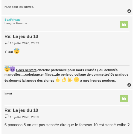
Nutz pour les intimes.
SexPrivate
t
Langue Pendue
Re: Le jeu du 10
M
18 juillet 2020, 23:33
e
s
7 oui
s
a
g
e
Gros pervers
cherche partenaire pour mots croisés ( ou activités
manuelles.....coloriage,enfilage...de perle,ou collage de gommettes)Je pratique
également la langue des signes
a mes heures perdues.
Invité
t
Re: Le jeu du 10
M
18 juillet 2020, 23:33
e
s
6 poooooo 8 on est pas sensée dire que le fameux 10 est sensé.exibe ?
s
a
g