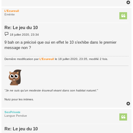
e
L'Ecureuil
t
Emérite
Re: Le jeu du 10
M
18 juillet 2020, 23:34
e
s
9 bah on a précisé que oui en effet le 10 s'exhibe dans le premier
s
message non ?
a
g
e
Dernière modification par
L'Ecureuil
le 18 juillet 2020, 23:35, modifié 2 fois.
"Je ne suis qu'un modeste écureuil vivant dans son habitat naturel."
Nutz pour les intimes.
SexPrivate
t
Langue Pendue
Re: Le jeu du 10