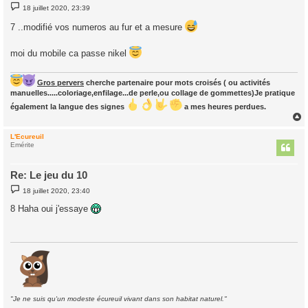
M
18 juillet 2020, 23:39
e
s
7 ..modifié vos numeros au fur et a mesure
s
a
g
moi du mobile ca passe nikel
e
Gros pervers
cherche partenaire pour mots croisés ( ou activités
manuelles.....coloriage,enfilage...de perle,ou collage de gommettes)Je pratique
également la langue des signes
a mes heures perdues.
L'Ecureuil
t
Emérite
Re: Le jeu du 10
M
18 juillet 2020, 23:40
e
s
8 Haha oui j'essaye
s
a
g
e
"Je ne suis qu'un modeste écureuil vivant dans son habitat naturel."