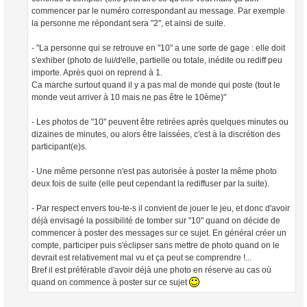
commencer par le numéro correspondant au message. Par exemple
la personne me répondant sera "2", et ainsi de suite.
- "La personne qui se retrouve en "10" a une sorte de gage : elle doit
s'exhiber (photo de lui/d'elle, partielle ou totale, inédite ou rediff peu
importe. Après quoi on reprend à 1.
Ca marche surtout quand il y a pas mal de monde qui poste (tout le
monde veut arriver à 10 mais ne pas être le 10ème)"
- Les photos de "10" peuvent être retirées après quelques minutes ou
dizaines de minutes, ou alors être laissées, c'est à la discrétion des
participant(e)s.
- Une même personne n'est pas autorisée à poster la même photo
deux fois de suite (elle peut cependant la rediffuser par la suite).
- Par respect envers tou-te-s il convient de jouer le jeu, et donc d'avoir
déjà envisagé la possibilité de tomber sur "10" quand on décide de
commencer à poster des messages sur ce sujet. En général créer un
compte, participer puis s'éclipser sans mettre de photo quand on le
devrait est relativement mal vu et ça peut se comprendre !...
Bref il est préférable d'avoir déjà une photo en réserve au cas où
quand on commence à poster sur ce sujet