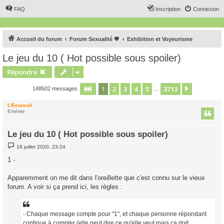
FAQ
Inscription
Connexion
Accueil du forum
Forum Sexualité 💗
Exhibition et Voyeurisme
Le jeu du 10 ( Hot possible sous spoiler)
Répondre
1
2
3
4
5
3713
Page
1
sur
3713
Suivant
148502 messages
…
L'Ecureuil
Emérite
Le jeu du 10 ( Hot possible sous spoiler)
M
18 juillet 2020, 23:24
e
s
1 -
s
a
g
Apparemment on me dit dans l'oreillette que c'est connu sur le vieux
e
forum. A voir si ça prend ici, les règles :
- Chaque message compte pour "1", et chaque personne répondant
continue à compter (elle peut dire ce qu'elle veut mais ça doit