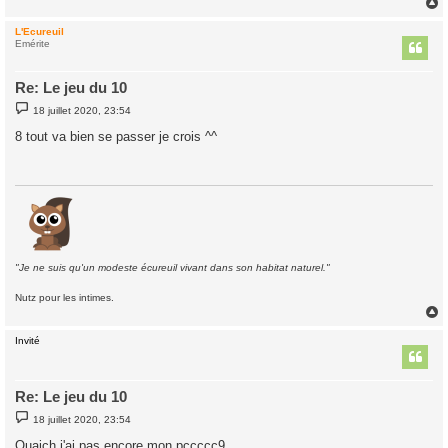
L'Ecureuil
t
Emérite
Re: Le jeu du 10
M
18 juillet 2020, 23:54
e
s
8 tout va bien se passer je crois ^^
s
a
g
e
"Je ne suis qu'un modeste écureuil vivant dans son habitat naturel."
Nutz pour les intimes.
Invité
t
Re: Le jeu du 10
M
18 juillet 2020, 23:54
e
s
Ouaich j'ai pas encore mon pccccc9