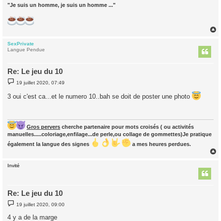
"Je suis un homme, je suis un homme ..."
SexPrivate
t
Langue Pendue
Re: Le jeu du 10
M
19 juillet 2020, 07:49
e
s
3 oui c'est ca...et le numero 10..bah se doit de poster une photo
s
a
g
e
Gros pervers
cherche partenaire pour mots croisés ( ou activités
manuelles.....coloriage,enfilage...de perle,ou collage de gommettes)Je pratique
également la langue des signes
a mes heures perdues.
Invité
t
Re: Le jeu du 10
M
19 juillet 2020, 09:00
e
s
4 y a de la marge
s