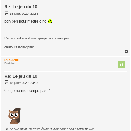
Re: Le jeu du 10
M
18 juillet 2020, 23:32
e
s
bon ben pour mettre cinq
s
a
g
e
L'amour est une illusion que je ne connais pas
calinours nichonphile
L'Ecureuil
t
Emérite
Re: Le jeu du 10
M
18 juillet 2020, 23:33
e
s
6 si je ne me trompe pas ?
s
a
g
e
"Je ne suis qu'un modeste écureuil vivant dans son habitat naturel."