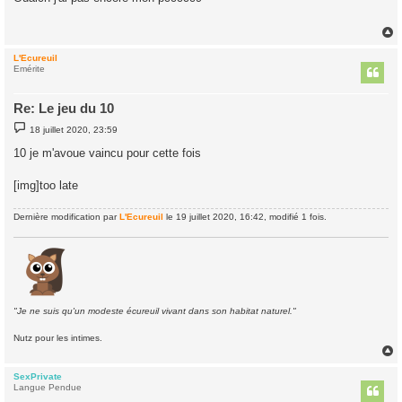
s
a
g
e
L'Ecureuil
t
Emérite
Re: Le jeu du 10
M
18 juillet 2020, 23:59
e
s
10 je m'avoue vaincu pour cette fois
s
a
g
[img]too late
e
Dernière modification par
L'Ecureuil
le 19 juillet 2020, 16:42, modifié 1 fois.
"Je ne suis qu'un modeste écureuil vivant dans son habitat naturel."
Nutz pour les intimes.
SexPrivate
t
Langue Pendue