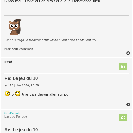
5 pas mal ! Donc oui on dirait que le jeu fonctionne bien
s
a
g
e
"Je ne suis qu'un modeste écureuil vivant dans son habitat naturel."
Nutz pour les intimes.
Invité
t
Re: Le jeu du 10
M
18 juillet 2020, 23:38
e
s
5
6 je vais devoir aller sur pc
s
a
g
e
SexPrivate
t
Langue Pendue
Re: Le jeu du 10