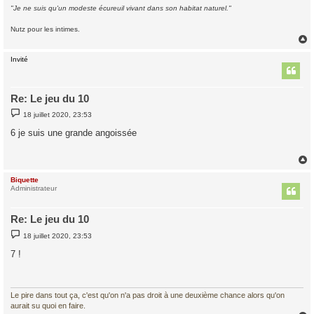
"Je ne suis qu'un modeste écureuil vivant dans son habitat naturel."
Nutz pour les intimes.
Invité
t
Re: Le jeu du 10
M
18 juillet 2020, 23:53
e
s
6 je suis une grande angoissée
s
a
g
e
Biquette
t
Administrateur
Re: Le jeu du 10
M
18 juillet 2020, 23:53
e
s
7 !
s
a
g
e
Le pire dans tout ça, c'est qu'on n'a pas droit à une deuxième chance alors qu'on
aurait su quoi en faire.