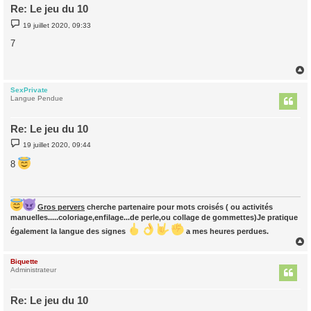
Re: Le jeu du 10
M
19 juillet 2020, 09:33
e
s
7
s
a
g
e
SexPrivate
t
Langue Pendue
Re: Le jeu du 10
M
19 juillet 2020, 09:44
e
s
8
s
a
g
e
Gros pervers
cherche partenaire pour mots croisés ( ou activités
manuelles.....coloriage,enfilage...de perle,ou collage de gommettes)Je pratique
également la langue des signes
a mes heures perdues.
Biquette
t
Administrateur
Re: Le jeu du 10