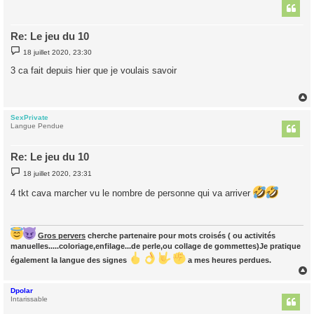
t
Re: Le jeu du 10
M
18 juillet 2020, 23:30
e
s
3 ca fait depuis hier que je voulais savoir
s
a
g
e
SexPrivate
t
Langue Pendue
Re: Le jeu du 10
M
18 juillet 2020, 23:31
e
s
4 tkt cava marcher vu le nombre de personne qui va arriver
s
a
g
e
Gros pervers
cherche partenaire pour mots croisés ( ou activités
manuelles.....coloriage,enfilage...de perle,ou collage de gommettes)Je pratique
également la langue des signes
a mes heures perdues.
Dpolar
t
Intarissable