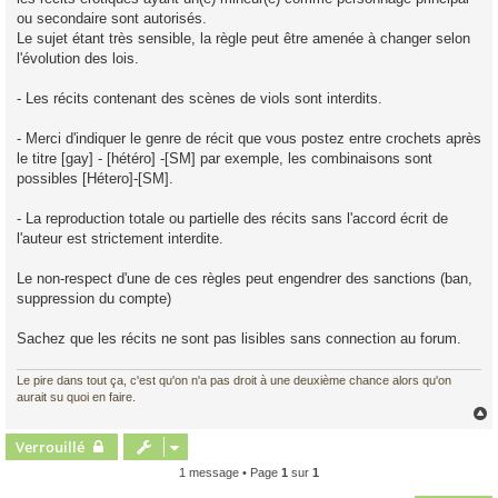
ou secondaire sont autorisés.
Le sujet étant très sensible, la règle peut être amenée à changer selon
l'évolution des lois.
- Les récits contenant des scènes de viols sont interdits.
- Merci d'indiquer le genre de récit que vous postez entre crochets après
le titre [gay] - [hétéro] -[SM] par exemple, les combinaisons sont
possibles [Hétero]-[SM].
- La reproduction totale ou partielle des récits sans l'accord écrit de
l'auteur est strictement interdite.
Le non-respect d'une de ces règles peut engendrer des sanctions (ban,
suppression du compte)
Sachez que les récits ne sont pas lisibles sans connection au forum.
Le pire dans tout ça, c'est qu'on n'a pas droit à une deuxième chance alors qu'on
aurait su quoi en faire.
Verrouillé
t
1 message • Page
1
sur
1