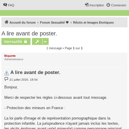
FAQ
Inscription
Connexion
Accueil du forum
Forum Sexualité 💗
Récits et Images Erotiques
A lire avant de poster.
Verrouillé
1 message • Page
1
sur
1
Biquette
Administrateur
A lire avant de poster.
M
21 juillet 2020, 18:54
e
s
Bonjour,
s
a
g
Merci de respecter les règles ci-dessous avant tout message.
e
- Protection des mineurs en France :
La loi parle d'image et de représentation pornographique dans la
protection infantile. La jurisprudence n'ayant jamais inclus les textes,
les récits érotiques ayant un(e) mineur(e) comme personnage principal