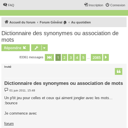
FAQ
Inscription
Connexion
Accueil du forum
Forum Général 🏠
Au quotidien
Dictionnaire des synonymes ou association de
mots
Répondre
1
2
3
4
5
2085
Page
1
sur
2085
Suivant
83361 messages
…
Invité
Dictionnaire des synonymes ou association de mots
M
01 juin 2011, 15:48
e
s
Un p'tit jeu pour celles et ceux qui aiment jongler avec les mots...
s
:bounce
a
g
e
Je commence avec
forum