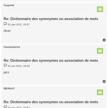
Supprimé
t
Re: Dictionnaire des synonymes ou association de mots
M
01 juin 2011, 18:37
e
s
rêver
s
a
g
e
Osezjosephine
t
Re: Dictionnaire des synonymes ou association de mots
M
01 juin 2011, 18:49
e
s
jazz
s
a
g
e
BjEd9a10
t
Re: Dictionnaire des synonymes ou association de mots
M
01 juin 2011, 18:52