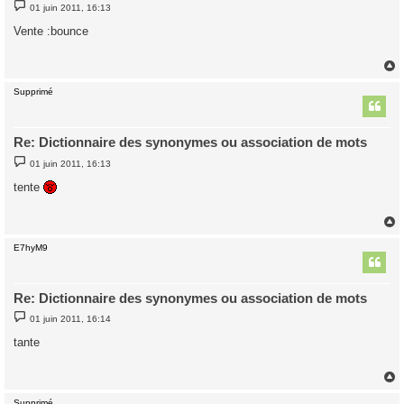
M
01 juin 2011, 16:13
e
s
Vente :bounce
s
a
g
e
Supprimé
t
Re: Dictionnaire des synonymes ou association de mots
M
01 juin 2011, 16:13
e
s
tente
s
a
g
e
E7hyM9
t
Re: Dictionnaire des synonymes ou association de mots
M
01 juin 2011, 16:14
e
s
tante
s
a
g
e
Supprimé