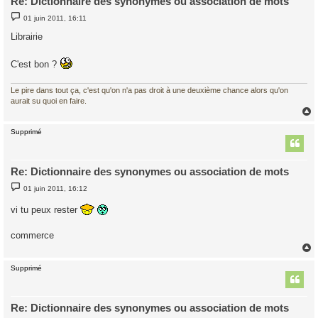
Re: Dictionnaire des synonymes ou association de mots
M
01 juin 2011, 16:11
e
s
Librairie
s
a
g
C'est bon ?
e
Le pire dans tout ça, c'est qu'on n'a pas droit à une deuxième chance alors qu'on
aurait su quoi en faire.
Supprimé
t
Re: Dictionnaire des synonymes ou association de mots
M
01 juin 2011, 16:12
e
s
vi tu peux rester
s
a
g
commerce
e
Supprimé
t
Re: Dictionnaire des synonymes ou association de mots