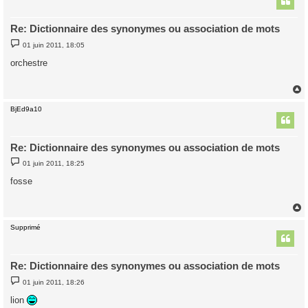
Re: Dictionnaire des synonymes ou association de mots
M
01 juin 2011, 18:05
e
s
orchestre
s
a
g
e
BjEd9a10
t
Re: Dictionnaire des synonymes ou association de mots
M
01 juin 2011, 18:25
e
s
fosse
s
a
g
e
Supprimé
t
Re: Dictionnaire des synonymes ou association de mots
M
01 juin 2011, 18:26
e
s
lion
s