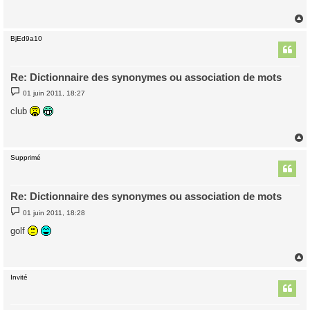
a
g
e
BjEd9a10
t
Re: Dictionnaire des synonymes ou association de mots
M
01 juin 2011, 18:27
e
s
club
s
a
g
e
Supprimé
t
Re: Dictionnaire des synonymes ou association de mots
M
01 juin 2011, 18:28
e
s
golf
s
a
g
e
Invité
t