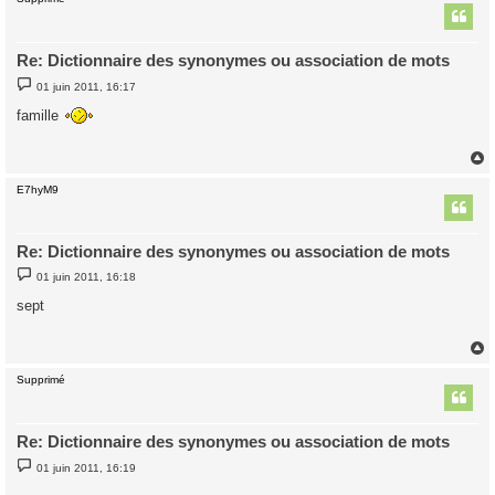
t
Re: Dictionnaire des synonymes ou association de mots
M
01 juin 2011, 16:17
e
s
famille
s
a
g
e
E7hyM9
t
Re: Dictionnaire des synonymes ou association de mots
M
01 juin 2011, 16:18
e
s
sept
s
a
g
e
Supprimé
t
Re: Dictionnaire des synonymes ou association de mots
M
01 juin 2011, 16:19
e
s