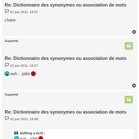
Re: Dictionnaire des synonymes ou association de mots
M
01 juin 2011, 16:07
e
s
chaire
s
a
g
e
Supprimé
t
Re: Dictionnaire des synonymes ou association de mots
M
01 juin 2011, 16:07
e
s
euh... pâté
s
a
g
e
Supprimé
t
Re: Dictionnaire des synonymes ou association de mots
M
01 juin 2011, 16:08
e
s
s
a
Soffrog a écrit :
g
euh... pâté