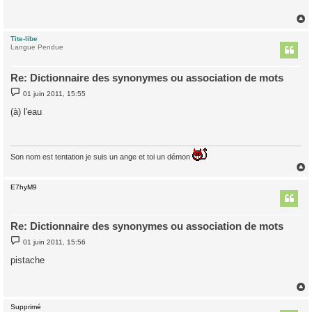
a
g
e
Tite-libe
t
Langue Pendue
Re: Dictionnaire des synonymes ou association de mots
M
01 juin 2011, 15:55
e
s
(à) l'eau
s
a
g
e
Son nom est tentation je suis un ange et toi un démon
E7hyM9
t
Re: Dictionnaire des synonymes ou association de mots
M
01 juin 2011, 15:56
e
s
pistache
s
a
g
e
Supprimé