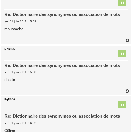
t
Re: Dictionnaire des synonymes ou association de mots
M
01 juin 2011, 15:58
e
s
moustache
s
a
g
e
E7hyM9
t
Re: Dictionnaire des synonymes ou association de mots
M
01 juin 2011, 15:58
e
s
chatte
s
a
g
e
FqD0fi6
t
Re: Dictionnaire des synonymes ou association de mots
M
01 juin 2011, 16:02
e
s
Câline