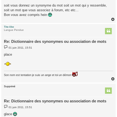
soit vous donnez un synonyme du mot soit un mot qui y ressemble,
soit un mot que vous associez à forum, etc etc...
Bon vous avez compris hein
Tite-libe
t
Langue Pendue
Re: Dictionnaire des synonymes ou association de mots
M
01 juin 2011, 15:51
e
s
place
s
a
g
e
Son nom est tentation je suis un ange et toi un démon
Supprimé
t
Re: Dictionnaire des synonymes ou association de mots
M
01 juin 2011, 15:51
e
s
glace
s