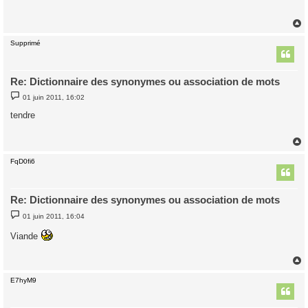
s
a
g
e
Supprimé
t
Re: Dictionnaire des synonymes ou association de mots
M
01 juin 2011, 16:02
e
s
tendre
s
a
g
e
FqD0fi6
t
Re: Dictionnaire des synonymes ou association de mots
M
01 juin 2011, 16:04
e
s
Viande
s
a
g
e
E7hyM9
t