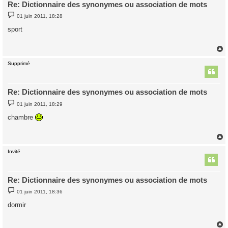
Re: Dictionnaire des synonymes ou association de mots
M
01 juin 2011, 18:28
e
s
sport
s
a
g
e
Supprimé
t
Re: Dictionnaire des synonymes ou association de mots
M
01 juin 2011, 18:29
e
s
chambre
s
a
g
e
Invité
t
Re: Dictionnaire des synonymes ou association de mots
M
01 juin 2011, 18:36
e
s
dormir
s
a
g
e