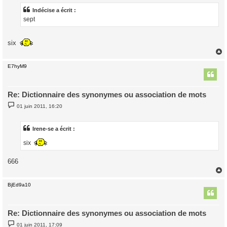
s
a
Indécise a écrit :
g
sept
e
six
E7hyM9
t
Re: Dictionnaire des synonymes ou association de mots
M
01 juin 2011, 16:20
e
s
s
a
Irene-se a écrit :
g
e
six
666
BjEd9a10
t
Re: Dictionnaire des synonymes ou association de mots
M
01 juin 2011, 17:09