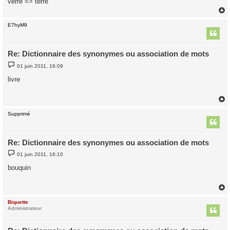
verre => terre
e
E7hyM9
t
Re: Dictionnaire des synonymes ou association de mots
M
01 juin 2011, 16:09
e
s
livre
s
a
g
e
Supprimé
t
Re: Dictionnaire des synonymes ou association de mots
M
01 juin 2011, 16:10
e
s
bouquin
s
a
g
e
Biquette
t
Administrateur