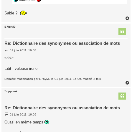
e
Sable ?
E7hyM9
t
Re: Dictionnaire des synonymes ou association de mots
M
01 juin 2011, 16:08
e
s
sable
s
a
g
Edit : voleuse irene
e
Dernière modification par
E7hyM9
le 01 juin 2011, 16:09, modifié 2 fois.
Supprimé
t
Re: Dictionnaire des synonymes ou association de mots
M
01 juin 2011, 16:09
e
s
Quasi en même temps
s
a
g