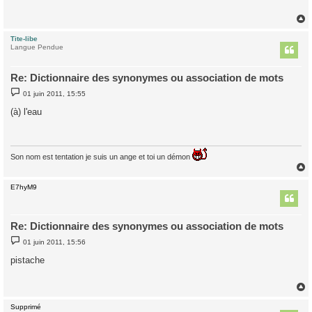
a
g
e
Tite-libe
t
Langue Pendue
Re: Dictionnaire des synonymes ou association de mots
M
01 juin 2011, 15:55
e
s
(à) l'eau
s
a
g
e
Son nom est tentation je suis un ange et toi un démon
E7hyM9
t
Re: Dictionnaire des synonymes ou association de mots
M
01 juin 2011, 15:56
e
s
pistache
s
a
g
e
Supprimé