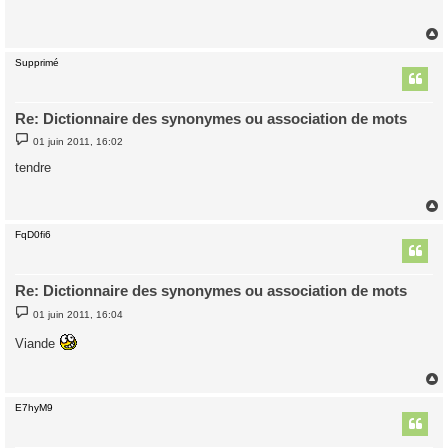
s
a
g
e
Supprimé
t
Re: Dictionnaire des synonymes ou association de mots
M
01 juin 2011, 16:02
e
s
tendre
s
a
g
e
FqD0fi6
t
Re: Dictionnaire des synonymes ou association de mots
M
01 juin 2011, 16:04
e
s
Viande
s
a
g
e
E7hyM9
t