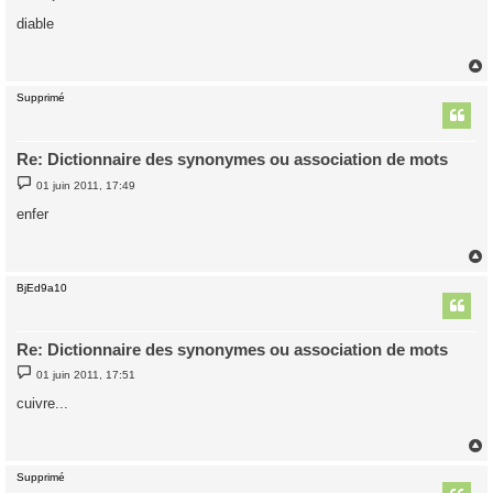
e
s
diable
s
a
g
e
Supprimé
t
Re: Dictionnaire des synonymes ou association de mots
M
01 juin 2011, 17:49
e
s
enfer
s
a
g
e
BjEd9a10
t
Re: Dictionnaire des synonymes ou association de mots
M
01 juin 2011, 17:51
e
s
cuivre...
s
a
g
e
Supprimé
t