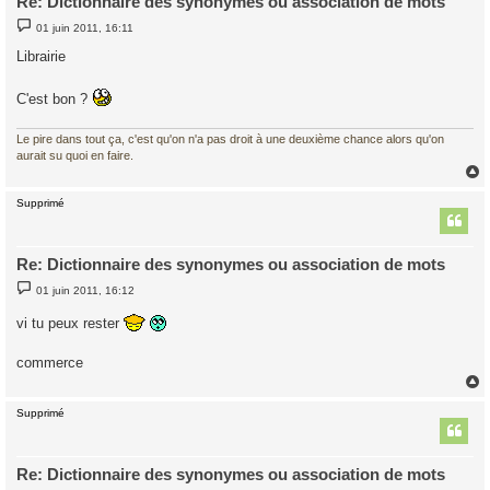
Re: Dictionnaire des synonymes ou association de mots
M
01 juin 2011, 16:11
e
s
Librairie
s
a
g
C'est bon ?
e
Le pire dans tout ça, c'est qu'on n'a pas droit à une deuxième chance alors qu'on
aurait su quoi en faire.
Supprimé
t
Re: Dictionnaire des synonymes ou association de mots
M
01 juin 2011, 16:12
e
s
vi tu peux rester
s
a
g
commerce
e
Supprimé
t
Re: Dictionnaire des synonymes ou association de mots