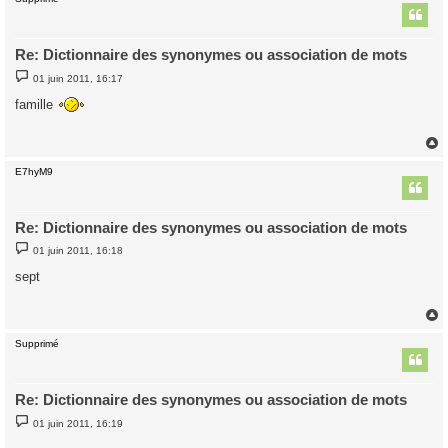
t
Re: Dictionnaire des synonymes ou association de mots
M
01 juin 2011, 16:17
e
s
famille
s
a
g
e
E7hyM9
t
Re: Dictionnaire des synonymes ou association de mots
M
01 juin 2011, 16:18
e
s
sept
s
a
g
e
Supprimé
t
Re: Dictionnaire des synonymes ou association de mots
M
01 juin 2011, 16:19
e
s