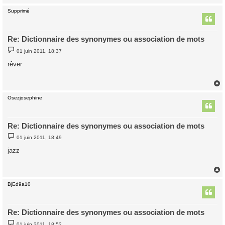
Supprimé
t
Re: Dictionnaire des synonymes ou association de mots
M
01 juin 2011, 18:37
e
s
rêver
s
a
g
e
Osezjosephine
t
Re: Dictionnaire des synonymes ou association de mots
M
01 juin 2011, 18:49
e
s
jazz
s
a
g
e
BjEd9a10
t
Re: Dictionnaire des synonymes ou association de mots
M
01 juin 2011, 18:52