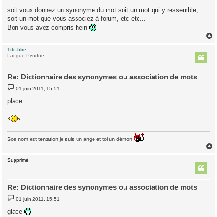
soit vous donnez un synonyme du mot soit un mot qui y ressemble,
soit un mot que vous associez à forum, etc etc...
Bon vous avez compris hein
Tite-libe
t
Langue Pendue
Re: Dictionnaire des synonymes ou association de mots
M
01 juin 2011, 15:51
e
s
place
s
a
g
e
Son nom est tentation je suis un ange et toi un démon
Supprimé
t
Re: Dictionnaire des synonymes ou association de mots
M
01 juin 2011, 15:51
e
s
glace
s