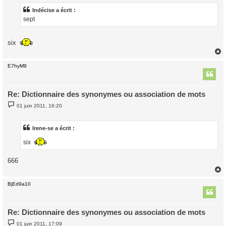
s
a
Indécise a écrit :
g
sept
e
six
E7hyM9
t
Re: Dictionnaire des synonymes ou association de mots
M
01 juin 2011, 16:20
e
s
s
a
Irene-se a écrit :
g
e
six
666
BjEd9a10
t
Re: Dictionnaire des synonymes ou association de mots
M
01 juin 2011, 17:09