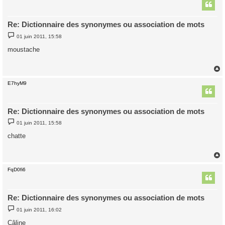
t
Re: Dictionnaire des synonymes ou association de mots
M
01 juin 2011, 15:58
e
s
moustache
s
a
g
e
E7hyM9
t
Re: Dictionnaire des synonymes ou association de mots
M
01 juin 2011, 15:58
e
s
chatte
s
a
g
e
FqD0fi6
t
Re: Dictionnaire des synonymes ou association de mots
M
01 juin 2011, 16:02
e
s
Câline