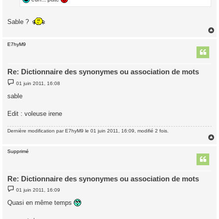
e
Sable ?
E7hyM9
t
Re: Dictionnaire des synonymes ou association de mots
M
01 juin 2011, 16:08
e
s
sable
s
a
g
Edit : voleuse irene
e
Dernière modification par
E7hyM9
le 01 juin 2011, 16:09, modifié 2 fois.
Supprimé
t
Re: Dictionnaire des synonymes ou association de mots
M
01 juin 2011, 16:09
e
s
Quasi en même temps
s
a
g