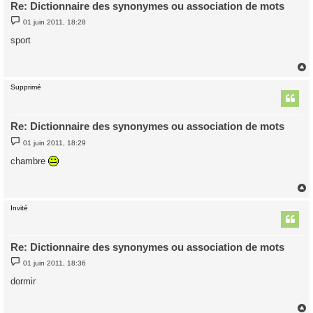
Re: Dictionnaire des synonymes ou association de mots
M
01 juin 2011, 18:28
e
s
sport
s
a
g
e
Supprimé
t
Re: Dictionnaire des synonymes ou association de mots
M
01 juin 2011, 18:29
e
s
chambre
s
a
g
e
Invité
t
Re: Dictionnaire des synonymes ou association de mots
M
01 juin 2011, 18:36
e
s
dormir
s
a
g
e