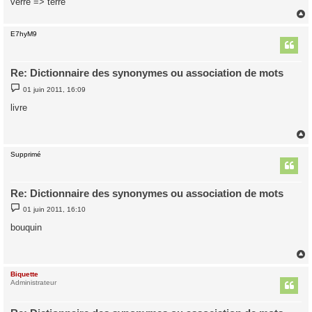
verre => terre
e
E7hyM9
t
Re: Dictionnaire des synonymes ou association de mots
M
01 juin 2011, 16:09
e
s
livre
s
a
g
e
Supprimé
t
Re: Dictionnaire des synonymes ou association de mots
M
01 juin 2011, 16:10
e
s
bouquin
s
a
g
e
Biquette
t
Administrateur