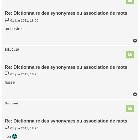
Re: Dictionnaire des synonymes ou association de mots
M
01 juin 2011, 18:05
e
s
orchestre
s
a
g
e
BjEd9a10
t
Re: Dictionnaire des synonymes ou association de mots
M
01 juin 2011, 18:25
e
s
fosse
s
a
g
e
Supprimé
t
Re: Dictionnaire des synonymes ou association de mots
M
01 juin 2011, 18:26
e
s
lion
s