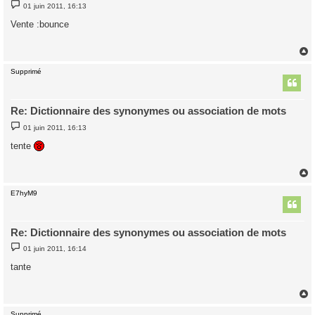
M
01 juin 2011, 16:13
e
s
Vente :bounce
s
a
g
e
Supprimé
t
Re: Dictionnaire des synonymes ou association de mots
M
01 juin 2011, 16:13
e
s
tente
s
a
g
e
E7hyM9
t
Re: Dictionnaire des synonymes ou association de mots
M
01 juin 2011, 16:14
e
s
tante
s
a
g
e
Supprimé