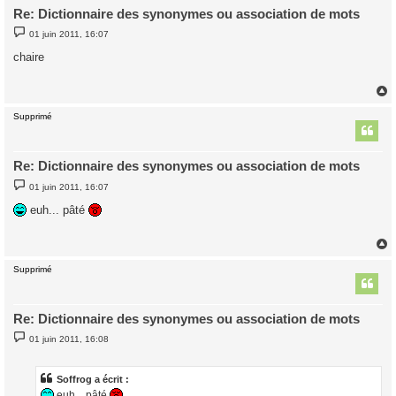
Re: Dictionnaire des synonymes ou association de mots
M
01 juin 2011, 16:07
e
s
chaire
s
a
g
e
Supprimé
t
Re: Dictionnaire des synonymes ou association de mots
M
01 juin 2011, 16:07
e
s
euh... pâté
s
a
g
e
Supprimé
t
Re: Dictionnaire des synonymes ou association de mots
M
01 juin 2011, 16:08
e
s
s
a
Soffrog a écrit :
g
euh... pâté