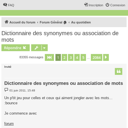
FAQ
Inscription
Connexion
Accueil du forum
Forum Général 🏠
Au quotidien
Dictionnaire des synonymes ou association de
mots
Répondre
1
2
3
4
5
2084
Page
1
sur
2084
Suivant
83355 messages
…
Invité
Dictionnaire des synonymes ou association de mots
M
01 juin 2011, 15:48
e
s
Un p'tit jeu pour celles et ceux qui aiment jongler avec les mots...
s
:bounce
a
g
e
Je commence avec
forum