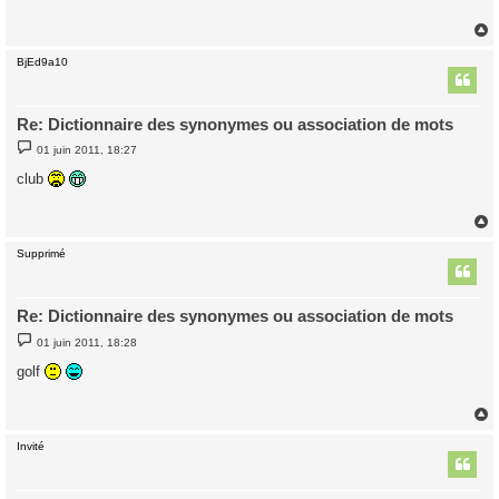
a
g
e
BjEd9a10
t
Re: Dictionnaire des synonymes ou association de mots
M
01 juin 2011, 18:27
e
s
club
s
a
g
e
Supprimé
t
Re: Dictionnaire des synonymes ou association de mots
M
01 juin 2011, 18:28
e
s
golf
s
a
g
e
Invité
t