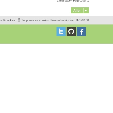
1 message • Page
1
sur
1
u
t
Aller
es & cookies
Supprimer les cookies
Fuseau horaire sur
UTC+02:00