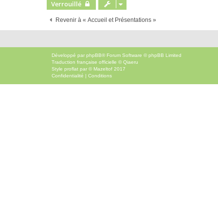
Verrouillé
Revenir à « Accueil et Présentations »
Développé par
phpBB
® Forum Software © phpBB Limited
Traduction française officielle
©
Qiaeru
Style
proflat
par ©
Mazeltof
2017
Confidentialité
|
Conditions