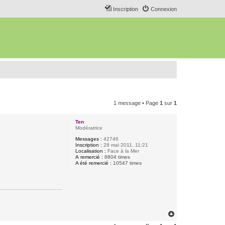
Inscription
Connexion
1 message • Page
1
sur
1
Ten
Modératrice
Messages :
42746
Inscription :
28 mai 2011, 11:21
Localisation :
Face à la Mer
A remercié :
8804 times
A été remercié :
10547 times
H
a