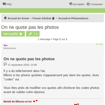
FAQ
Inscription
Connexion
Accueil du forum
Forum Général 🏠
Accueil et Présentations
On ne quote pas les photos
Verrouillé
1 message • Page
1
sur
1
EN LIGNE
Ten
Modératrice
On ne quote pas les photos
M
17 septembre 2020, 12:08
e
s
Il y a du relâchement dans l'air.
s
Même si les photos quotées n'apparaissent pas dans les quotes, leurs
a
g
"codes" oui.
e
Vous êtes priés de modifier vos quotes afin d'enlever les codes photos
avant de valider votre réponse.
Moitié de Nîmois-ni-toi