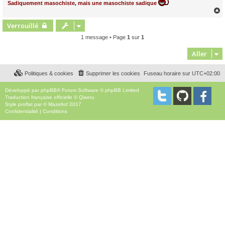
Sadiquement masochiste, mais une masochiste sadique
Verrouillé
t
1 message • Page
1
sur
1
Aller
Politiques & cookies
Supprimer les cookies
Fuseau horaire sur
UTC+02:00
Développé par
phpBB
® Forum Software © phpBB Limited
Traduction française officielle
©
Qiaeru
Style
proflat
par ©
Mazeltof
2017
Confidentialité
|
Conditions