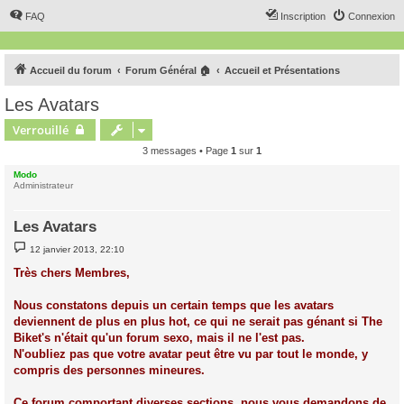
FAQ
Inscription
Connexion
Accueil du forum
Forum Général 🏠
Accueil et Présentations
Les Avatars
Verrouillé
3 messages • Page
1
sur
1
Modo
Administrateur
Les Avatars
M
12 janvier 2013, 22:10
e
s
Très chers Membres,
s
a
g
Nous constatons depuis un certain temps que les avatars
e
deviennent de plus en plus hot, ce qui ne serait pas génant si The
Biket's n'était qu'un forum sexo, mais il ne l'est pas.
N'oubliez pas que votre avatar peut être vu par tout le monde, y
compris des personnes mineures.
Ce forum comportant diverses sections, nous vous demandons de