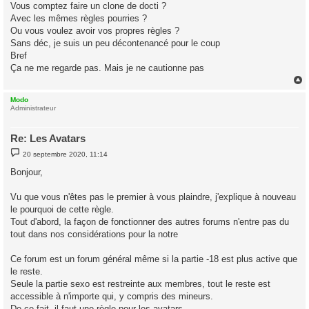
g
Vous comptez faire un clone de docti ?
e
Avec les mêmes règles pourries ?
Ou vous voulez avoir vos propres règles ?
Sans déc, je suis un peu décontenancé pour le coup
Bref
Ça ne me regarde pas. Mais je ne cautionne pas
Modo
t
Administrateur
Re: Les Avatars
M
20 septembre 2020, 11:14
e
s
Bonjour,
s
a
g
Vu que vous n'êtes pas le premier à vous plaindre, j'explique à nouveau
e
le pourquoi de cette règle.
Tout d'abord, la façon de fonctionner des autres forums n'entre pas du
tout dans nos considérations pour la notre
Ce forum est un forum général même si la partie -18 est plus active que
le reste.
Seule la partie sexo est restreinte aux membres, tout le reste est
accessible à n'importe qui, y compris des mineurs.
De ce fait, il faut une règle pour les avatars.