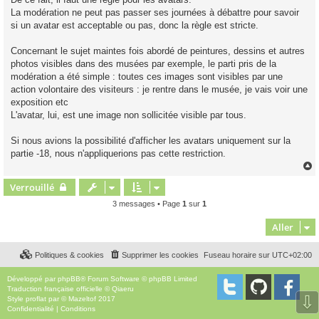
La modération ne peut pas passer ses journées à débattre pour savoir
si un avatar est acceptable ou pas, donc la règle est stricte.
Concernant le sujet maintes fois abordé de peintures, dessins et autres
photos visibles dans des musées par exemple, le parti pris de la
modération a été simple : toutes ces images sont visibles par une
action volontaire des visiteurs : je rentre dans le musée, je vais voir une
exposition etc
L'avatar, lui, est une image non sollicitée visible par tous.
Si nous avions la possibilité d'afficher les avatars uniquement sur la
partie -18, nous n'appliquerions pas cette restriction.
Verrouillé
t
3 messages • Page
1
sur
1
Aller
Politiques & cookies
Supprimer les cookies
Fuseau horaire sur
UTC+02:00
Développé par
phpBB
® Forum Software © phpBB Limited
Traduction française officielle
©
Qiaeru
⇩
Style
proflat
par ©
Mazeltof
2017
Confidentialité
|
Conditions