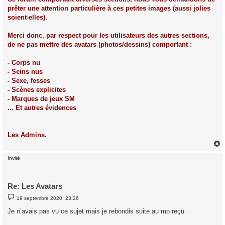
prêter une attention particulière à ces petites images (aussi jolies
soient-elles).
Merci donc, par respect pour les utilisateurs des autres sections,
de ne pas mettre des avatars (photos/dessins) comportant :
- Corps nu
- Seins nus
- Sexe, fesses
- Scènes explicites
- Marques de jeux SM
... Et autres évidences
Les Admins.
Invité
t
Re: Les Avatars
M
19 septembre 2020, 23:26
e
s
Je n’avais pas vu ce sujet mais je rebondis suite au mp reçu
s
a