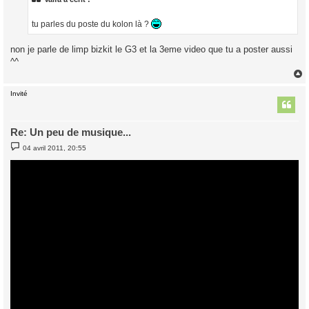
g
e
tu parles du poste du kolon là ?
non je parle de limp bizkit le G3 et la 3eme video que tu a poster aussi
^^
Invité
t
Re: Un peu de musique...
M
04 avril 2011, 20:55
e
s
s
a
g
e