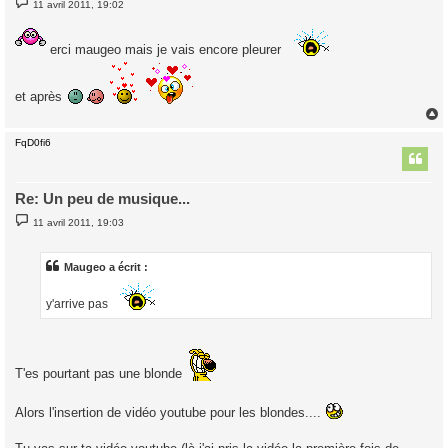
11 avril 2011, 19:02
e
s
s
a
erci maugeo mais je vais encore pleurer
g
e
et après
FqD0fi6
t
Re: Un peu de musique...
M
11 avril 2011, 19:03
e
s
s
a
Maugeo a écrit :
g
e
y'arrive pas
T'es pourtant pas une blonde
Alors l'insertion de vidéo youtube pour les blondes....