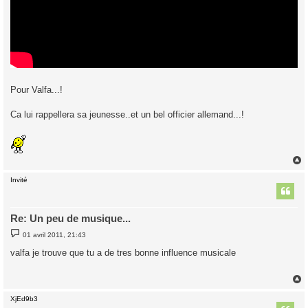
Pour Valfa...!
Ca lui rappellera sa jeunesse..et un bel officier allemand...!
Invité
t
Re: Un peu de musique...
M
01 avril 2011, 21:43
e
s
valfa je trouve que tu a de tres bonne influence musicale
s
a
g
e
XjEd9b3
t