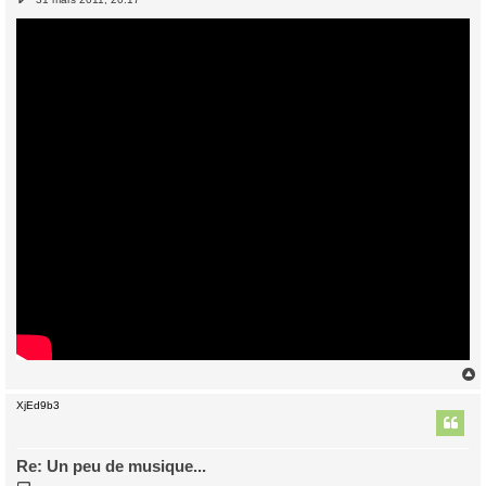
e
s
s
a
g
e
XjEd9b3
t
Re: Un peu de musique...
M