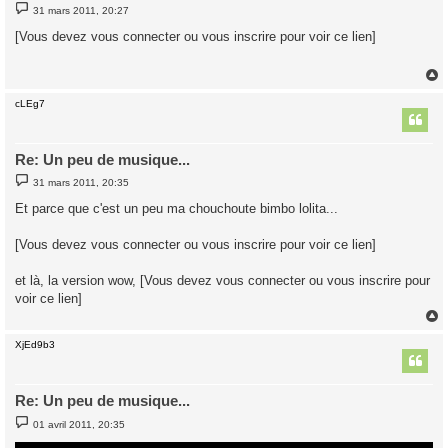
M
31 mars 2011, 20:27
e
s
[Vous devez vous connecter ou vous inscrire pour voir ce lien]
s
a
g
e
cLEg7
t
Re: Un peu de musique...
M
31 mars 2011, 20:35
e
s
Et parce que c'est un peu ma chouchoute bimbo lolita...
s
a
g
[Vous devez vous connecter ou vous inscrire pour voir ce lien]
e
et là, la version wow, [Vous devez vous connecter ou vous inscrire pour
voir ce lien]
XjEd9b3
t
Re: Un peu de musique...
M
01 avril 2011, 20:35
e
s