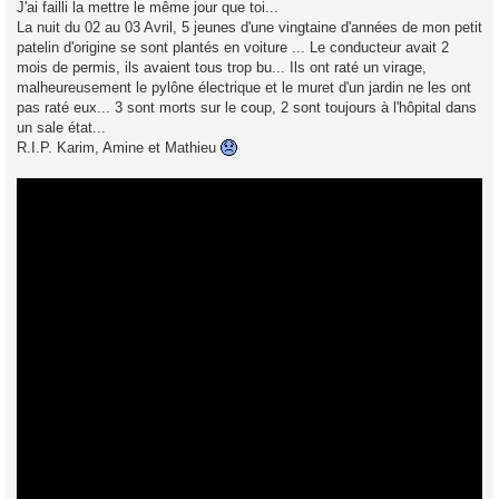
J'ai failli la mettre le même jour que toi...
La nuit du 02 au 03 Avril, 5 jeunes d'une vingtaine d'années de mon petit
patelin d'origine se sont plantés en voiture ... Le conducteur avait 2
mois de permis, ils avaient tous trop bu... Ils ont raté un virage,
malheureusement le pylône électrique et le muret d'un jardin ne les ont
pas raté eux... 3 sont morts sur le coup, 2 sont toujours à l'hôpital dans
un sale état...
R.I.P. Karim, Amine et Mathieu