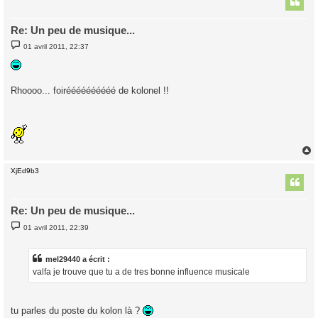
Re: Un peu de musique...
M
01 avril 2011, 22:37
e
s
s
a
g
Rhoooo... foiréééééééééé de kolonel !!
e
XjEd9b3
t
Re: Un peu de musique...
M
01 avril 2011, 22:39
e
s
s
a
mel29440 a écrit :
g
valfa je trouve que tu a de tres bonne influence musicale
e
tu parles du poste du kolon là ?