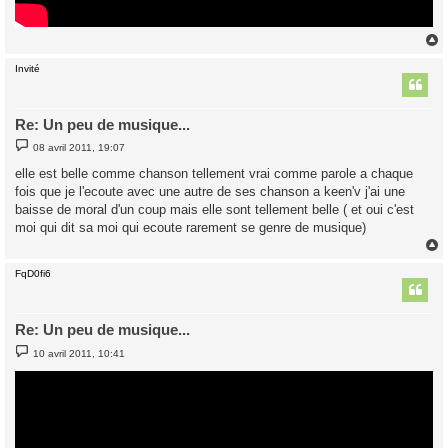
Invité
t
Re: Un peu de musique...
M
08 avril 2011, 19:07
e
s
elle est belle comme chanson tellement vrai comme parole a chaque
s
fois que je l'ecoute avec une autre de ses chanson a keen'v j'ai une
a
g
baisse de moral d'un coup mais elle sont tellement belle ( et oui c'est
e
moi qui dit sa moi qui ecoute rarement se genre de musique)
FqD0fi6
t
Re: Un peu de musique...
M
10 avril 2011, 10:41
e
s
s
a
g
e