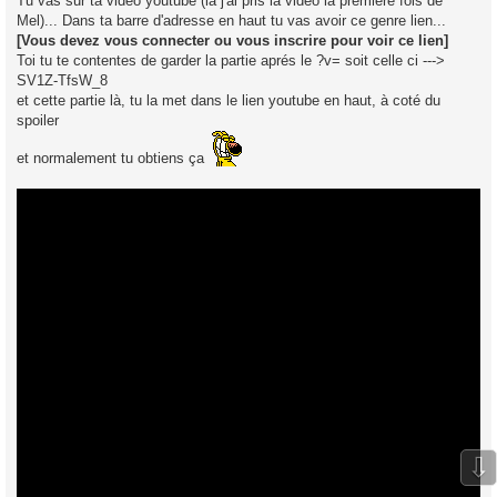
Tu vas sur ta vidéo youtube (là j'ai pris la vidéo la première fois de
Mel)... Dans ta barre d'adresse en haut tu vas avoir ce genre lien...
[Vous devez vous connecter ou vous inscrire pour voir ce lien]
Toi tu te contentes de garder la partie aprés le ?v= soit celle ci --->
SV1Z-TfsW_8
et cette partie là, tu la met dans le lien youtube en haut, à coté du
spoiler
et normalement tu obtiens ça
⇩