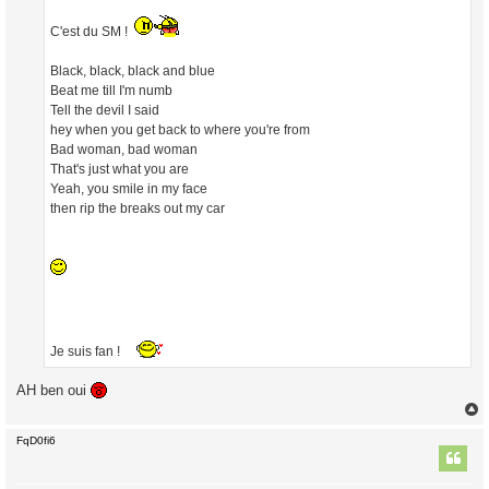
g
e
C'est du SM !
Black, black, black and blue
Beat me till I'm numb
Tell the devil I said
hey when you get back to where you're from
Bad woman, bad woman
That's just what you are
Yeah, you smile in my face
then rip the breaks out my car
Je suis fan !
AH ben oui
FqD0fi6
t