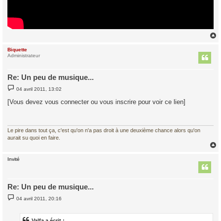
Biquette
t
Administrateur
Re: Un peu de musique...
M
04 avril 2011, 13:02
e
s
[Vous devez vous connecter ou vous inscrire pour voir ce lien]
s
a
g
e
Le pire dans tout ça, c'est qu'on n'a pas droit à une deuxième chance alors qu'on
aurait su quoi en faire.
Invité
t
Re: Un peu de musique...
M
04 avril 2011, 20:16
e
s
s
a
Valfa a écrit :