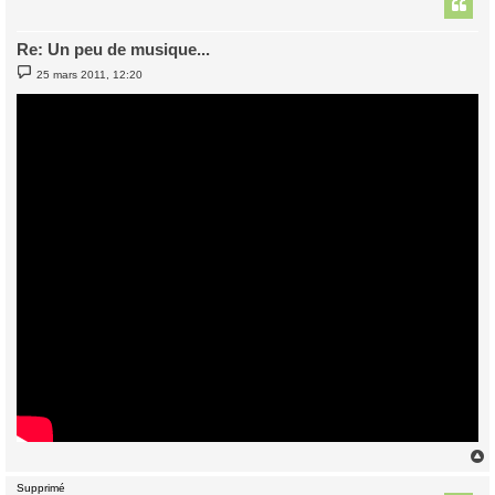
t
Re: Un peu de musique...
M
25 mars 2011, 12:20
e
s
s
a
g
e
Supprimé