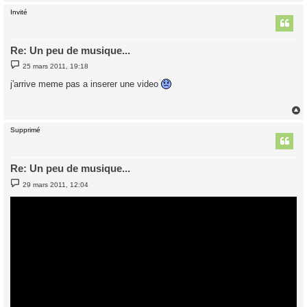
Invité
t
Re: Un peu de musique...
M
25 mars 2011, 19:18
e
s
j'arrive meme pas a inserer une video
s
a
g
e
Supprimé
t
Re: Un peu de musique...
M
29 mars 2011, 12:04
e
s
s
a
g
e