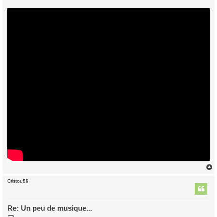
Cristou89
t
Re: Un peu de musique...
M