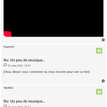
Supprimé
t
Re: Un peu de musique...
M
31 mars 2011, 13:57
e
s
[Vous devez vous connecter ou vous inscrire pour voir ce lien]
s
a
g
e
XjEd9b3
t
Re: Un peu de musique...
M
31 mars 2011, 20:17