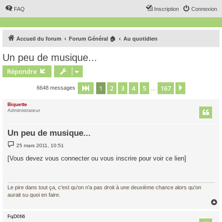
FAQ
Inscription
Connexion
Accueil du forum
Forum Général 🏠
Au quotidien
Un peu de musique...
Répondre
1
2
3
4
5
167
Page
1
sur
167
Suivant
6648 messages
…
Biquette
Administrateur
Un peu de musique...
M
25 mars 2011, 10:51
e
s
[Vous devez vous connecter ou vous inscrire pour voir ce lien]
s
a
g
e
Le pire dans tout ça, c'est qu'on n'a pas droit à une deuxième chance alors qu'on
aurait su quoi en faire.
FqD0fi6