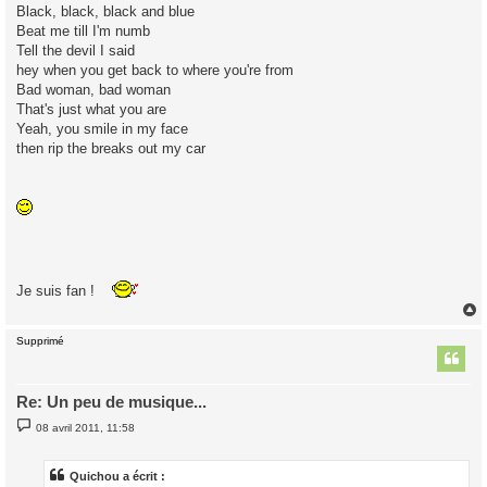
Black, black, black and blue
Beat me till I'm numb
Tell the devil I said
hey when you get back to where you're from
Bad woman, bad woman
That's just what you are
Yeah, you smile in my face
then rip the breaks out my car
Je suis fan !
Supprimé
t
Re: Un peu de musique...
M
08 avril 2011, 11:58
e
s
s
a
Quichou a écrit :