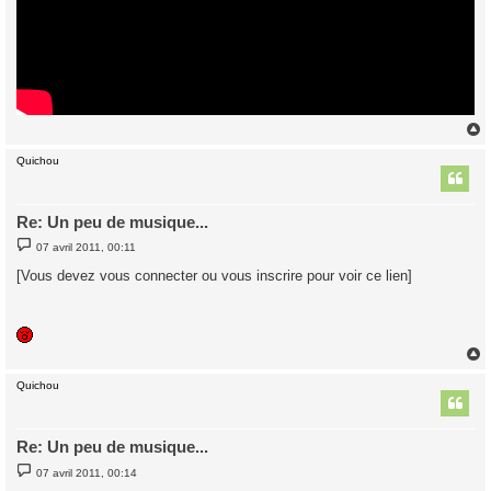
Quichou
t
Re: Un peu de musique...
M
07 avril 2011, 00:11
e
s
[Vous devez vous connecter ou vous inscrire pour voir ce lien]
s
a
g
e
Quichou
t
Re: Un peu de musique...
M
07 avril 2011, 00:14
e