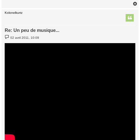
Kolonelkurtz
t
Re: Un peu de musique...
M
02 avril 2011, 10:09
e
s
s
a
g
e