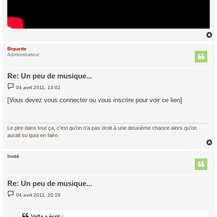
Biquette
t
Administrateur
Re: Un peu de musique...
M
04 avril 2011, 13:02
e
s
[Vous devez vous connecter ou vous inscrire pour voir ce lien]
s
a
g
e
Le pire dans tout ça, c'est qu'on n'a pas droit à une deuxième chance alors qu'on
aurait su quoi en faire.
Invité
t
Re: Un peu de musique...
M
04 avril 2011, 20:16
e
s
s
a
Valfa a écrit :