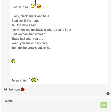
g
e
C'est du SM !
Black, black, black and blue
Beat me till I'm numb
Tell the devil I said
hey when you get back to where you're from
Bad woman, bad woman
That's just what you are
Yeah, you smile in my face
then rip the breaks out my car
Je suis fan !
AH ben oui
FqD0fi6
t