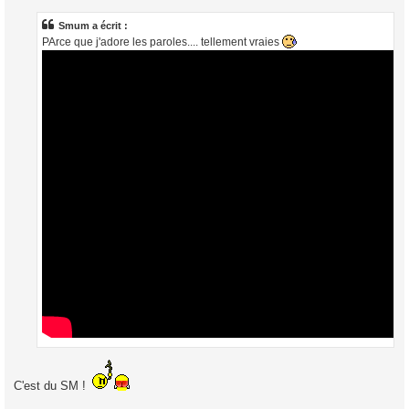
s
s
a
Smum a écrit :
g
PArce que j'adore les paroles.... tellement vraies
e
C'est du SM !