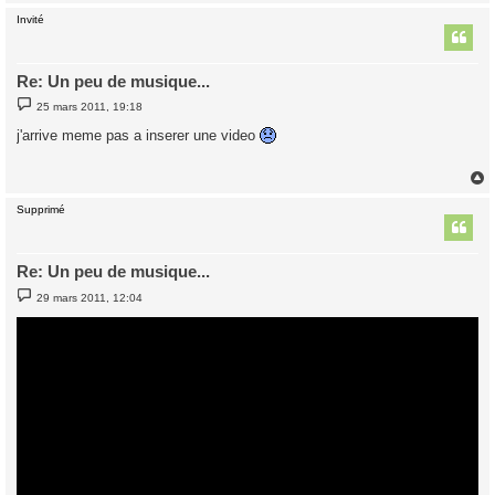
Invité
t
Re: Un peu de musique...
M
25 mars 2011, 19:18
e
s
j'arrive meme pas a inserer une video
s
a
g
e
Supprimé
t
Re: Un peu de musique...
M
29 mars 2011, 12:04
e
s
s
a
g
e