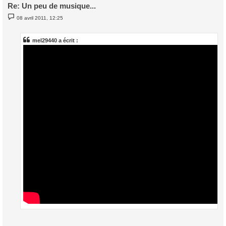
Re: Un peu de musique...
M
08 avril 2011, 12:25
e
s
s
a
mel29440 a écrit :
g
e