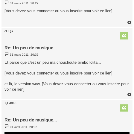
M
31 mars 2011, 20:27
e
s
[Vous devez vous connecter ou vous inscrire pour voir ce lien]
s
a
g
e
cLEg7
t
Re: Un peu de musique...
M
31 mars 2011, 20:35
e
s
Et parce que c'est un peu ma chouchoute bimbo lolita...
s
a
g
[Vous devez vous connecter ou vous inscrire pour voir ce lien]
e
et là, la version wow, [Vous devez vous connecter ou vous inscrire pour
voir ce lien]
XjEd9b3
t
Re: Un peu de musique...
M
01 avril 2011, 20:35
e
s