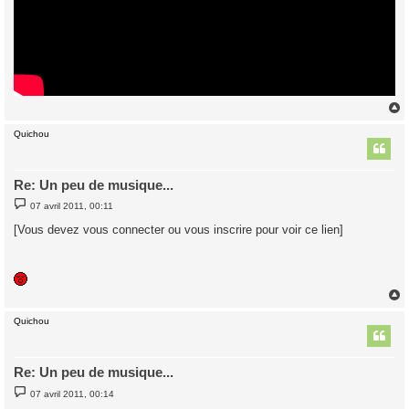
Quichou
t
Re: Un peu de musique...
M
07 avril 2011, 00:11
e
s
[Vous devez vous connecter ou vous inscrire pour voir ce lien]
s
a
g
e
Quichou
t
Re: Un peu de musique...
M
07 avril 2011, 00:14
e