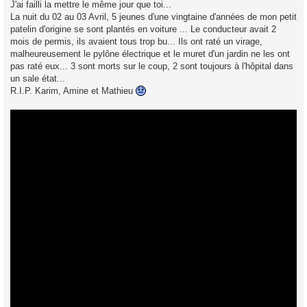
J'ai failli la mettre le même jour que toi...
La nuit du 02 au 03 Avril, 5 jeunes d'une vingtaine d'années de mon petit
patelin d'origine se sont plantés en voiture ... Le conducteur avait 2
mois de permis, ils avaient tous trop bu... Ils ont raté un virage,
malheureusement le pylône électrique et le muret d'un jardin ne les ont
pas raté eux... 3 sont morts sur le coup, 2 sont toujours à l'hôpital dans
un sale état...
R.I.P. Karim, Amine et Mathieu