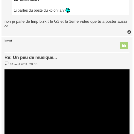
g
e
tu parles du poste du kolon là ?
non je parle de limp bizkit le G3 et la 3eme video que tu a poster aussi
^^
Invité
t
Re: Un peu de musique...
M
04 avril 2011, 20:55
e
s
s
a
g
e