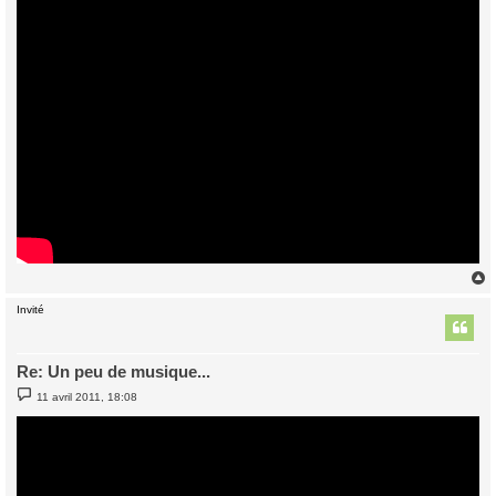
Invité
t
Re: Un peu de musique...
M
11 avril 2011, 18:08
e
s
s
a
g
e