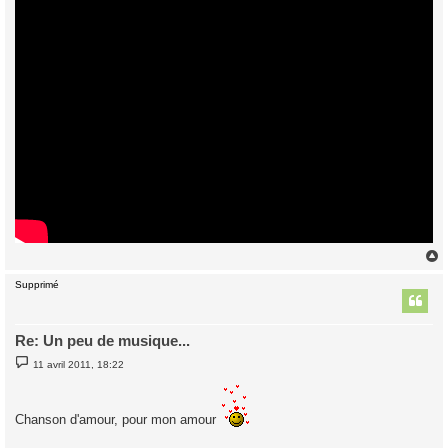
Supprimé
t
Re: Un peu de musique...
M
11 avril 2011, 18:22
e
s
s
a
Chanson d'amour, pour mon amour
g
e