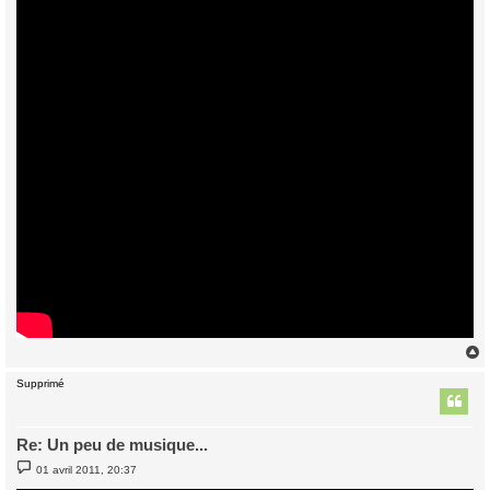
s
a
g
e
Supprimé
t
Re: Un peu de musique...
M
01 avril 2011, 20:37
e