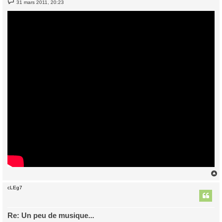
31 mars 2011, 20:23
e
s
s
a
g
e
cLEg7
t
Re: Un peu de musique...