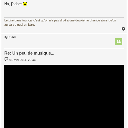
s
Ha, j'adore
s
a
g
e
Le pire dans tout ça, c'est qu'on n'a pas droit à une deuxième chance alors qu'on
aurait su quoi en faire.
XjEd9b3
t
Re: Un peu de musique...
M
01 avril 2011, 20:44
e
s
s
a
g
e