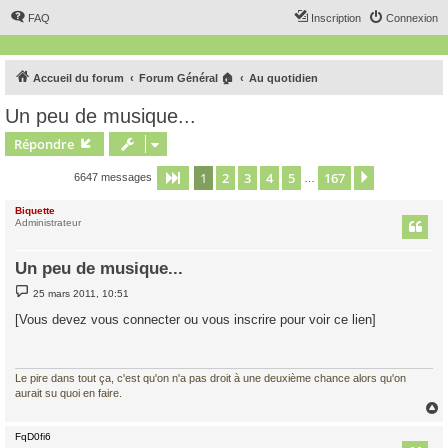
FAQ
Inscription
Connexion
Accueil du forum
Forum Général 🏠
Au quotidien
Un peu de musique...
Répondre
1
2
3
4
5
167
Page
1
sur
167
Suivant
6647 messages
…
Biquette
Administrateur
Un peu de musique...
M
25 mars 2011, 10:51
e
s
[Vous devez vous connecter ou vous inscrire pour voir ce lien]
s
a
g
e
Le pire dans tout ça, c'est qu'on n'a pas droit à une deuxième chance alors qu'on
aurait su quoi en faire.
FqD0fi6