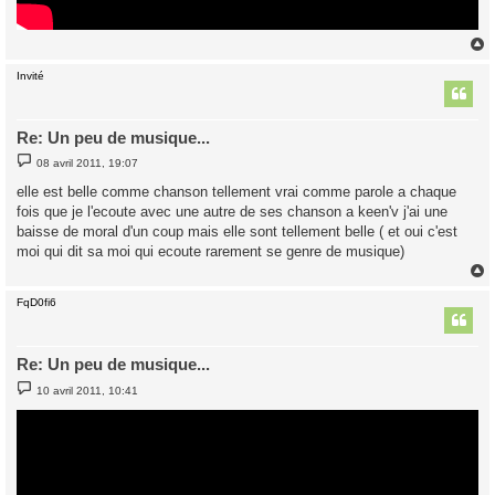
Invité
t
Re: Un peu de musique...
M
08 avril 2011, 19:07
e
s
elle est belle comme chanson tellement vrai comme parole a chaque
s
fois que je l'ecoute avec une autre de ses chanson a keen'v j'ai une
a
g
baisse de moral d'un coup mais elle sont tellement belle ( et oui c'est
e
moi qui dit sa moi qui ecoute rarement se genre de musique)
FqD0fi6
t
Re: Un peu de musique...
M
10 avril 2011, 10:41
e
s
s
a
g
e