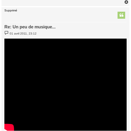
Supprimé
t
Re: Un peu de musique...
M
01 avril 2011, 23:12
e
s
s
a
g
e