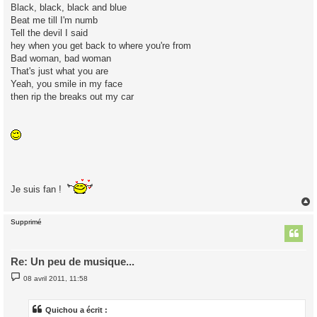
Black, black, black and blue
Beat me till I'm numb
Tell the devil I said
hey when you get back to where you're from
Bad woman, bad woman
That's just what you are
Yeah, you smile in my face
then rip the breaks out my car
Je suis fan !
Supprimé
t
Re: Un peu de musique...
M
08 avril 2011, 11:58
e
s
s
a
Quichou a écrit :