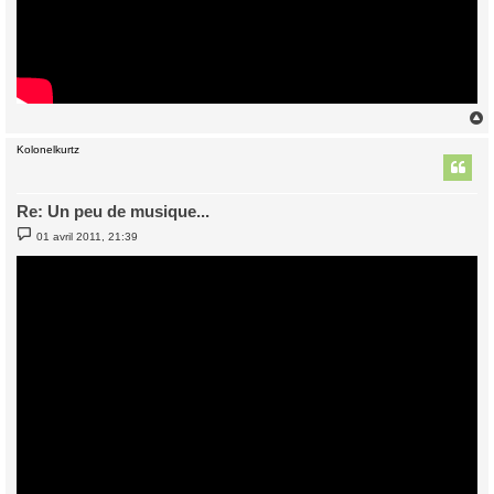
Kolonelkurtz
t
Re: Un peu de musique...
M
01 avril 2011, 21:39
e
s
s
a
g
e