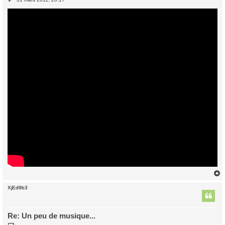
e
s
s
a
g
e
XjEd9b3
t
Re: Un peu de musique...
M