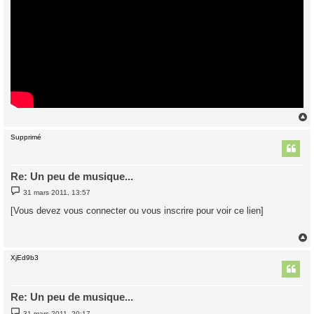
Supprimé
t
Re: Un peu de musique...
M
31 mars 2011, 13:57
e
s
[Vous devez vous connecter ou vous inscrire pour voir ce lien]
s
a
g
e
XjEd9b3
t
Re: Un peu de musique...
M
31 mars 2011, 20:17