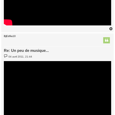
BjEd9a10
t
Re: Un peu de musique...
M
04 avril 2011, 21:44
e
s
s
a
g
e