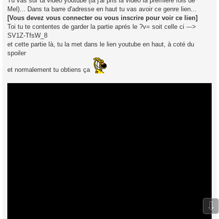
Tu vas sur ta vidéo youtube (là j'ai pris la vidéo la première fois de
Mel)... Dans ta barre d'adresse en haut tu vas avoir ce genre lien...
[Vous devez vous connecter ou vous inscrire pour voir ce lien]
Toi tu te contentes de garder la partie aprés le ?v= soit celle ci --->
SV1Z-TfsW_8
et cette partie là, tu la met dans le lien youtube en haut, à coté du
spoiler
et normalement tu obtiens ça
⇩