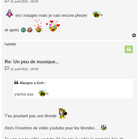
11 avril 2011, 19:02
e
s
s
a
erci maugeo mais je vais encore pleurer
g
e
et après
FqD0fi6
t
Re: Un peu de musique...
M
11 avril 2011, 19:03
e
s
s
a
Maugeo a écrit :
g
e
y'arrive pas
T'es pourtant pas une blonde
Alors l'insertion de vidéo youtube pour les blondes....