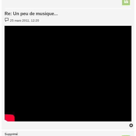
t
Re: Un peu de musique...
M
25 mars 2011, 12:20
e
s
s
a
g
e
Supprimé