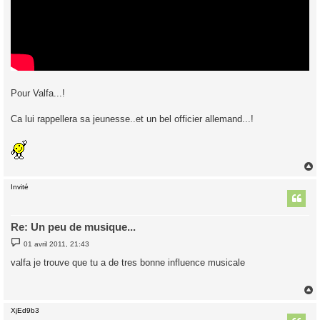
Pour Valfa...!
Ca lui rappellera sa jeunesse..et un bel officier allemand...!
Invité
t
Re: Un peu de musique...
M
01 avril 2011, 21:43
e
s
valfa je trouve que tu a de tres bonne influence musicale
s
a
g
e
XjEd9b3
t