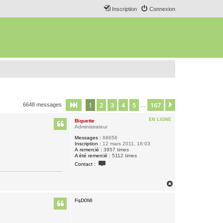
Inscription
Connexion
1
2
3
4
5
167
Page
1
sur
167
Suivant
6648 messages
…
EN LIGNE
Biquette
Administrateur
Messages :
68656
Inscription :
12 mars 2011, 16:03
A remercié :
3957 times
A été remercié :
5112 times
C
Contact :
o
n
t
H
a
a
c
u
t
FqD0fi6
e
t
r
B
i