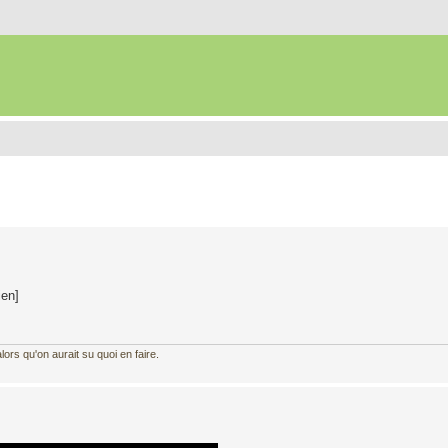
ien]
ors qu'on aurait su quoi en faire.