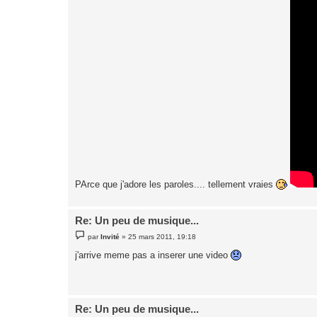
PArce que j'adore les paroles.... tellement vraies
Re: Un peu de musique...
M
par
Invité
»
25 mars 2011, 19:18
e
s
j'arrive meme pas a inserer une video
s
a
g
e
Re: Un peu de musique...