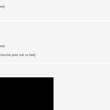
ien]
ien]
nscrire pour voir ce lien]