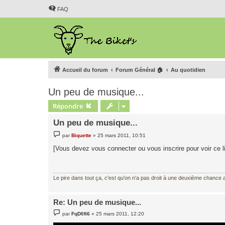
FAQ
Accueil du forum
Forum Général 🏠
Au quotidien
Un peu de musique...
Répondre
Un peu de musique...
M
par
Biquette
»
25 mars 2011, 10:51
e
s
[Vous devez vous connecter ou vous inscrire pour voir ce l
s
a
g
e
Le pire dans tout ça, c'est qu'on n'a pas droit à une deuxième chance al
Re: Un peu de musique...
M
par
FqD0fi6
»
25 mars 2011, 12:20
e
s