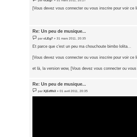
par
cLEg7
»
31 mars 2011, 20:27
e
s
[Vous devez vous connecter ou vous inscrire pour voir ce l
s
a
g
e
Re: Un peu de musique...
M
par
cLEg7
»
31 mars 2011, 20:35
e
s
Et parce que c'est un peu ma chouchoute bimbo lolita...
s
a
g
[Vous devez vous connecter ou vous inscrire pour voir ce l
e
et là, la version wow, [Vous devez vous connecter ou vous i
Re: Un peu de musique...
M
par
XjEd9b3
»
01 avril 2011, 20:35
e
s
s
a
g
e