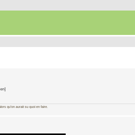
ien]
ors qu'on aurait su quoi en faire.