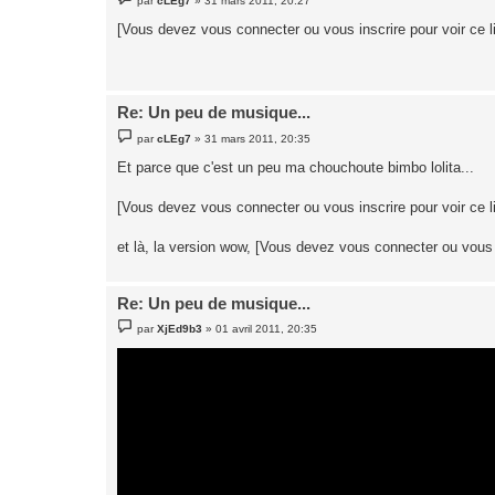
par
cLEg7
»
31 mars 2011, 20:27
e
s
[Vous devez vous connecter ou vous inscrire pour voir ce l
s
a
g
e
Re: Un peu de musique...
M
par
cLEg7
»
31 mars 2011, 20:35
e
s
Et parce que c'est un peu ma chouchoute bimbo lolita...
s
a
g
[Vous devez vous connecter ou vous inscrire pour voir ce l
e
et là, la version wow, [Vous devez vous connecter ou vous i
Re: Un peu de musique...
M
par
XjEd9b3
»
01 avril 2011, 20:35
e
s
s
a
g
e