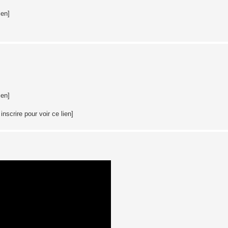
ien]
ien]
nscrire pour voir ce lien]