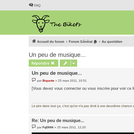
FAQ
Accueil du forum
Forum Général 🏠
Au quotidien
Un peu de musique...
Répondre
Un peu de musique...
M
par
Biquette
»
25 mars 2011, 10:51
e
s
[Vous devez vous connecter ou vous inscrire pour voir ce l
s
a
g
e
Le pire dans tout ça, c'est qu'on n'a pas droit à une deuxième chance al
Re: Un peu de musique...
M
par
FqD0fi6
»
25 mars 2011, 12:20
e
s