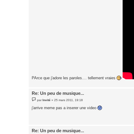
PArce que j'adore les paroles.... tellement vraies
Re: Un peu de musique...
M
par
Invité
»
25 mars 2011, 19:18
e
s
j'arrive meme pas a inserer une video
s
a
g
e
Re: Un peu de musique...