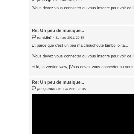
par
cLEg7
»
31 mars 2011, 20:27
e
s
[Vous devez vous connecter ou vous inscrire pour voir ce l
s
a
g
e
Re: Un peu de musique...
M
par
cLEg7
»
31 mars 2011, 20:35
e
s
Et parce que c'est un peu ma chouchoute bimbo lolita...
s
a
g
[Vous devez vous connecter ou vous inscrire pour voir ce l
e
et là, la version wow, [Vous devez vous connecter ou vous i
Re: Un peu de musique...
M
par
XjEd9b3
»
01 avril 2011, 20:35
e
s
s
a
g
e