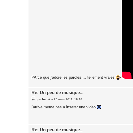
PArce que j'adore les paroles.... tellement vraies
Re: Un peu de musique...
M
par
Invité
»
25 mars 2011, 19:18
e
s
j'arrive meme pas a inserer une video
s
a
g
e
Re: Un peu de musique...