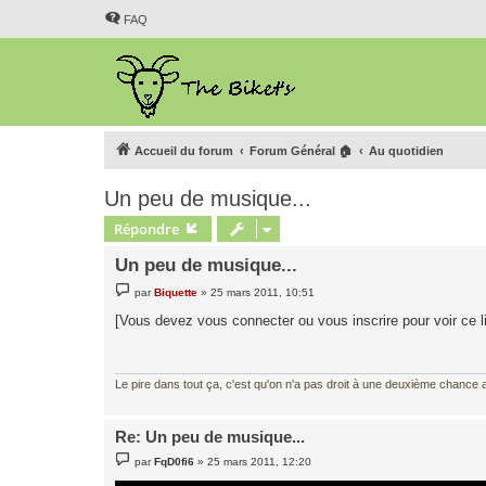
FAQ
Accueil du forum
Forum Général 🏠
Au quotidien
Un peu de musique...
Répondre
Un peu de musique...
M
par
Biquette
»
25 mars 2011, 10:51
e
s
[Vous devez vous connecter ou vous inscrire pour voir ce l
s
a
g
e
Le pire dans tout ça, c'est qu'on n'a pas droit à une deuxième chance al
Re: Un peu de musique...
M
par
FqD0fi6
»
25 mars 2011, 12:20
e
s