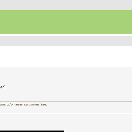
ien]
ors qu'on aurait su quoi en faire.