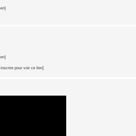
ien]
ien]
nscrire pour voir ce lien]