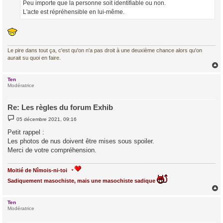
Peu importe que la personne soit identifiable ou non.
L'acte est répréhensible en lui-même.
Le pire dans tout ça, c'est qu'on n'a pas droit à une deuxième chance alors qu'on
aurait su quoi en faire.
Ten
t
Modératrice
Re: Les règles du forum Exhib
M
05 décembre 2021, 09:16
e
s
Petit rappel :
s
Les photos de nus doivent être mises sous spoiler.
a
g
Merci de votre compréhension.
e
Moitié de Nîmois-ni-toi
Sadiquement masochiste, mais une masochiste sadique
Ten
t
Modératrice