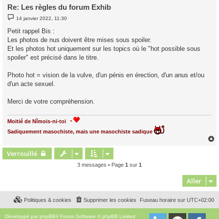
Re: Les règles du forum Exhib
M
14 janvier 2022, 11:30
e
s
Petit rappel Bis :
s
Les photos de nus doivent être mises sous spoiler.
a
g
Et les photos hot uniquement sur les topics où le "hot possible sous
e
spoiler" est précisé dans le titre.
Photo hot = vision de la vulve, d'un pénis en érection, d'un anus et/ou
d'un acte sexuel.
Merci de votre compréhension.
Moitié de Nîmois-ni-toi
Sadiquement masochiste, mais une masochiste sadique
Verrouillé
t
3 messages • Page
1
sur
1
Aller
Politiques & cookies
Supprimer les cookies
Fuseau horaire sur
UTC+02:00
Développé par
phpBB
® Forum Software © phpBB Limited