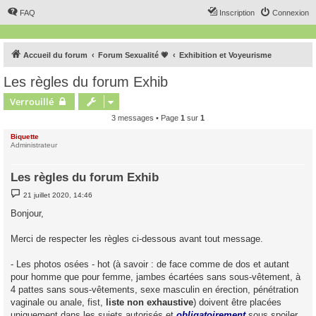
FAQ
Inscription
Connexion
Accueil du forum
Forum Sexualité 💗
Exhibition et Voyeurisme
Les règles du forum Exhib
Verrouillé
3 messages • Page
1
sur
1
Biquette
Administrateur
Les règles du forum Exhib
M
21 juillet 2020, 14:46
e
s
Bonjour,
s
a
g
Merci de respecter les règles ci-dessous avant tout message.
e
- Les photos osées - hot (à savoir : de face comme de dos et autant
pour homme que pour femme, jambes écartées sans sous-vêtement, à
4 pattes sans sous-vêtements, sexe masculin en érection, pénétration
vaginale ou anale, fist,
liste non exhaustive
) doivent être placées
uniquement dans les sujets autorisés et
obligatoirement
sous spoiler.