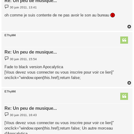
Re: Un peu de musique...
M
30 juin 2011, 13:41
e
s
oh comme je suis contente de ne pas avoir le son au bureau
s
a
g
e
E7hyM4
t
Re: Un peu de musique...
M
30 juin 2011, 15:54
e
s
Fade to black version Apocalytica
s
[Vous devez vous connecter ou vous inscrire pour voir ce lien]"
a
g
onclick="window.open(this.href);return false;
e
E7hyM4
t
Re: Un peu de musique...
M
30 juin 2011, 16:43
e
s
[Vous devez vous connecter ou vous inscrire pour voir ce lien]"
s
onclick="window.open(this.href);return false; Un autre morceau
a
g
d'Apocalytica