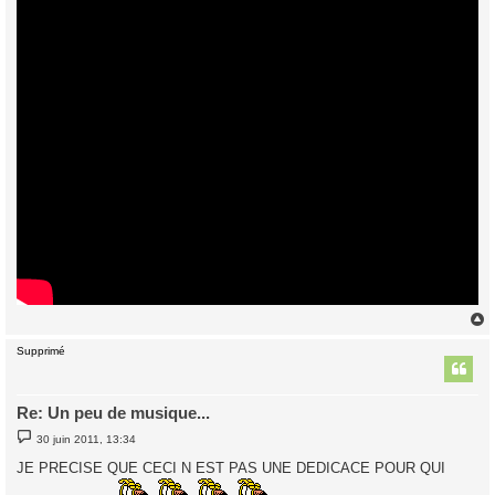
e
Supprimé
t
Re: Un peu de musique...
M
30 juin 2011, 13:34
e
s
JE PRECISE QUE CECI N EST PAS UNE DEDICACE POUR QUI
s
a