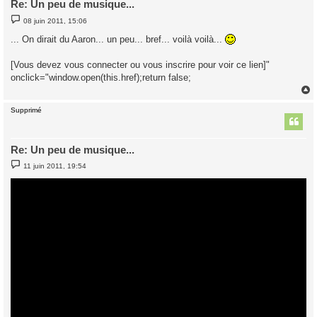
Re: Un peu de musique...
M
08 juin 2011, 15:06
e
s
... On dirait du Aaron... un peu... bref... voilà voilà...
s
a
g
[Vous devez vous connecter ou vous inscrire pour voir ce lien]"
e
onclick="window.open(this.href);return false;
Supprimé
t
Re: Un peu de musique...
M
11 juin 2011, 19:54
e
s
s
a
g
e