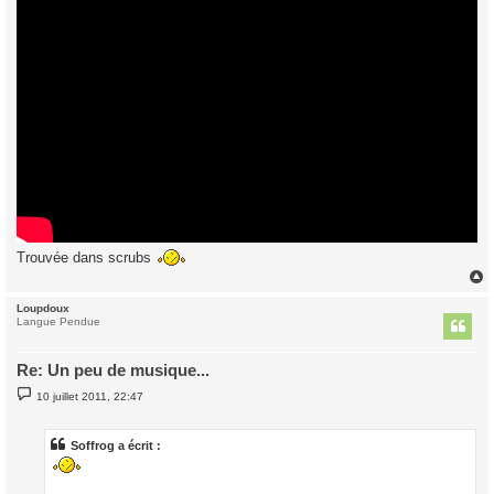
Trouvée dans scrubs
Loupdoux
t
Langue Pendue
Re: Un peu de musique...
M
10 juillet 2011, 22:47
e
s
s
a
Soffrog a écrit :
g
e