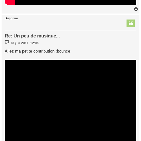
Supprimé
t
Re: Un peu de musique...
M
13 juin 2011, 12:06
e
s
Allez ma petite contribution :bounce
s
a
g
e