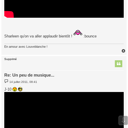
Sharleen qu'on va aller applaudir bientôt !
:bounce
En amour avec Louveblanche !
Supprimé
t
Re: Un peu de musique...
M
14 juillet 2011, 08:41
e
s
J-10
s
a
g
e
⇩