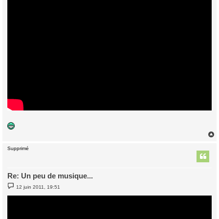
Supprimé
t
Re: Un peu de musique...
M
12 juin 2011, 19:51
e
s
s
a
g