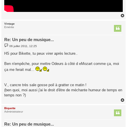
Vintage
t
Emérite
Re: Un peu de musique...
M
06 juillet 2011, 12:25
e
s
HS pour Bikette, tu peux virer après lecture..
s
a
g
Ben n'empêche, pour mettre Odeurs à côté d eMozart comme ça, moi
e
ça me ferait mal...
V., cancre très sale gosse poil à gratter ce matin !
(ben quoi, moi aussi j'ai le droit d'être de méchante humeur de temps en
temps non ?)
Biquette
t
Administrateur
Re: Un peu de musique...