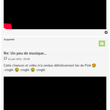
Supprimé
t
Re: Un peu de musique...
M
11 juin 2011, 20:00
e
s
Cette chanson et vidéo m'a rendue définitivement fan de Pink
s
:cinglé:
:cinglé:
:cinglé:
a
g
e