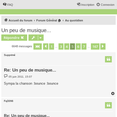
FAQ
Inscription
Connexion
Accueil du forum
Forum Général 🏠
Au quotidien
Un peu de musique...
Répondre
1
3
4
5
6
7
167
Page
5
Précédent
sur
167
Suivan
6648 messages
…
…
Supprimé
Re: Un peu de musique...
M
05 juin 2011, 15:07
e
s
Sympa la chanson :bounce :bounce
s
a
g
e
FqD0fi6
t
Re: Un peu de musique...