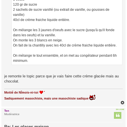
120 gr de sucre
2 sachets de sucre vanillé (ou extrait de vanille, ou gousses de
vanille)
40cl de crème fraiche liquide entière.
On mélange les 3 jaunes d'oeufs avec le sucre (jusqu'à qu'il fonde
dans les oeufs) et la vanille.
On monte les 3 blancs en neige.
On fait de la chantilly avec les 40cl de crème fraiche liquide entière.
On mélange le tout ensemble, et on met au congélateur pendant 6h
minimum.
je remonte le topic parce que je vais faire cette crème glacée mais au
chocolat.
Moitié de Nîmois-ni-toi
Sadiquement masochiste, mais une masochiste sadique
EN LIGNE
Ten
t
Modératrice
Re: Les glaces maison