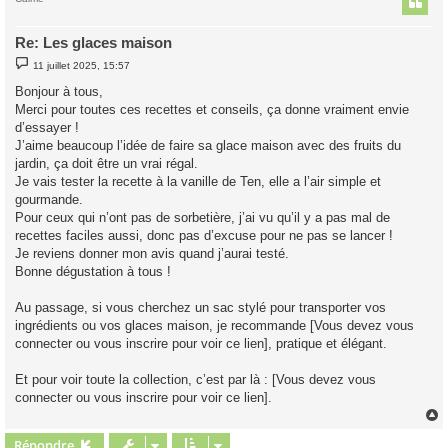
Re: Les glaces maison
M
11 juillet 2025, 15:57
e
s
Bonjour à tous,
s
Merci pour toutes ces recettes et conseils, ça donne vraiment envie
a
g
d’essayer !
e
J’aime beaucoup l’idée de faire sa glace maison avec des fruits du
jardin, ça doit être un vrai régal.
Je vais tester la recette à la vanille de Ten, elle a l’air simple et
gourmande.
Pour ceux qui n’ont pas de sorbetière, j’ai vu qu’il y a pas mal de
recettes faciles aussi, donc pas d’excuse pour ne pas se lancer !
Je reviens donner mon avis quand j’aurai testé.
Bonne dégustation à tous !
Au passage, si vous cherchez un sac stylé pour transporter vos
ingrédients ou vos glaces maison, je recommande [Vous devez vous
connecter ou vous inscrire pour voir ce lien], pratique et élégant.
Et pour voir toute la collection, c’est par là : [Vous devez vous
connecter ou vous inscrire pour voir ce lien].
Répondre