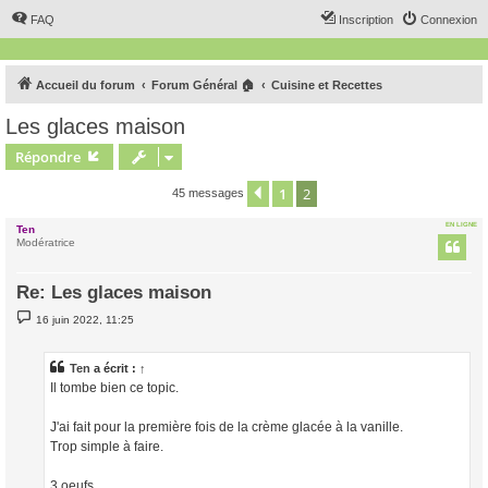
FAQ
Inscription
Connexion
Accueil du forum
Forum Général 🏠
Cuisine et Recettes
Les glaces maison
Répondre
1
2
Précédent
45 messages
EN LIGNE
Ten
Modératrice
Re: Les glaces maison
M
16 juin 2022, 11:25
e
s
s
a
Ten
a écrit :
↑
g
Il tombe bien ce topic.
e
J'ai fait pour la première fois de la crème glacée à la vanille.
Trop simple à faire.
3 oeufs