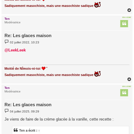
Sadiquement masochiste, mais une masochiste sadique
EN LIGNE
Ten
t
Modératrice
Re: Les glaces maison
M
02 juillet 2022, 10:23
e
s
@LeekLeek
s
a
g
e
Moitié de Nîmois-ni-toi
Sadiquement masochiste, mais une masochiste sadique
EN LIGNE
Ten
t
Modératrice
Re: Les glaces maison
M
04 juillet 2025, 09:29
e
s
Je viens de faire de la crème glacée à la vanille, cette recette :
s
a
g
Ten
a écrit :
↑
e