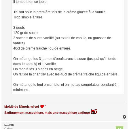
Il tombe bien ce topic.
J'ai fait pour la première fois de la crème glacée à la vanille.
Trop simple à faire.
3 oeufs
120 gr de sucre
2 sachets de sucre vanillé (ou extrait de vanille, ou gousses de
vanille)
40cl de crème fraiche liquide entière.
On mélange les 3 jaunes d'oeufs avec le sucre (jusqu'à qu'il fonde
dans les oeufs) et la vanille.
On monte les 3 blancs en neige.
On fait de la chantilly avec les 40cl de crème fraiche liquide entière.
On mélange le tout ensemble, et on met au congélateur pendant 6h
minimum.
Moitié de Nîmois-ni-toi
Sadiquement masochiste, mais une masochiste sadique
leo230
t
Calme