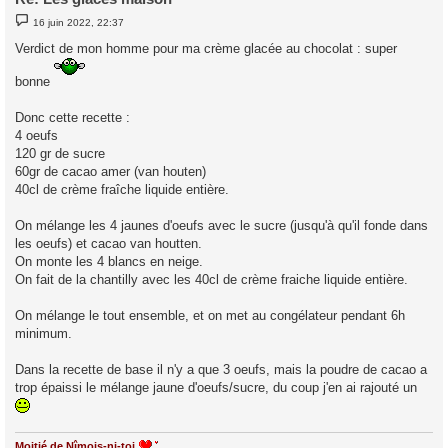
M
16 juin 2022, 22:37
e
s
Verdict de mon homme pour ma crème glacée au chocolat : super
s
a
g
bonne
e
Donc cette recette :
4 oeufs
120 gr de sucre
60gr de cacao amer (van houten)
40cl de crème fraîche liquide entière.
On mélange les 4 jaunes d'oeufs avec le sucre (jusqu'à qu'il fonde dans
les oeufs) et cacao van houtten.
On monte les 4 blancs en neige.
On fait de la chantilly avec les 40cl de crème fraiche liquide entière.
On mélange le tout ensemble, et on met au congélateur pendant 6h
minimum.
Dans la recette de base il n'y a que 3 oeufs, mais la poudre de cacao a
trop épaissi le mélange jaune d'oeufs/sucre, du coup j'en ai rajouté un
Moitié de Nîmois-ni-toi