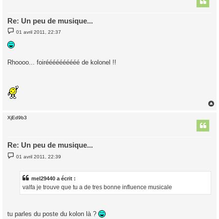
Re: Un peu de musique...
M
01 avril 2011, 22:37
e
s
s
a
g
Rhoooo... foiréééééééééé de kolonel !!
e
XjEd9b3
t
Re: Un peu de musique...
M
01 avril 2011, 22:39
e
s
s
a
mel29440 a écrit :
g
valfa je trouve que tu a de tres bonne influence musicale
e
tu parles du poste du kolon là ?