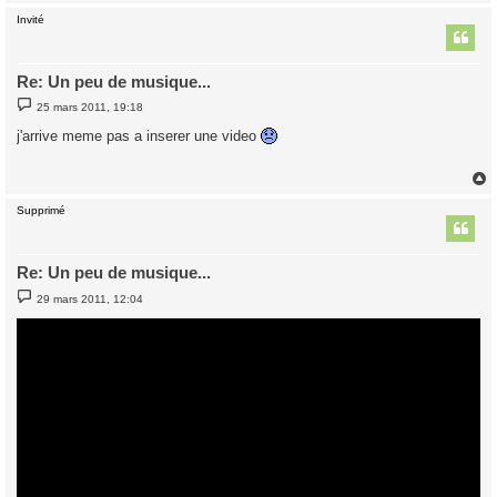
Invité
t
Re: Un peu de musique...
M
25 mars 2011, 19:18
e
s
j'arrive meme pas a inserer une video
s
a
g
e
Supprimé
t
Re: Un peu de musique...
M
29 mars 2011, 12:04
e
s
s
a
g
e