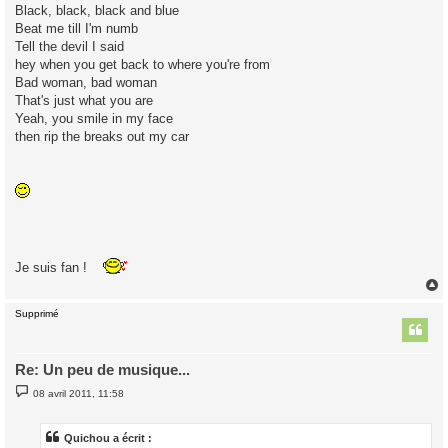
Black, black, black and blue
Beat me till I'm numb
Tell the devil I said
hey when you get back to where you're from
Bad woman, bad woman
That's just what you are
Yeah, you smile in my face
then rip the breaks out my car
Je suis fan !
Supprimé
t
Re: Un peu de musique...
M
08 avril 2011, 11:58
e
s
s
a
Quichou a écrit :