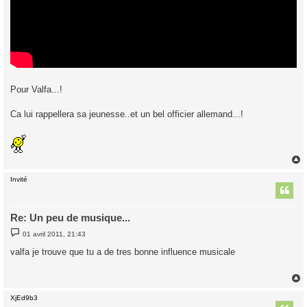
Pour Valfa...!
Ca lui rappellera sa jeunesse..et un bel officier allemand...!
Invité
t
Re: Un peu de musique...
M
01 avril 2011, 21:43
e
s
valfa je trouve que tu a de tres bonne influence musicale
s
a
g
e
XjEd9b3
t