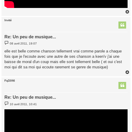
Invité
t
Re: Un peu de musique...
M
08 avril 2011, 19:07
e
s
elle est belle comme chanson tellement vrai comme parole a chaque
s
fois que je l'ecoute avec une autre de ses chanson a keen'v j'ai une
a
g
baisse de moral d'un coup mais elle sont tellement belle ( et oui c'est
e
moi qui dit sa moi qui ecoute rarement se genre de musique)
FqD0fi6
t
Re: Un peu de musique...
M
10 avril 2011, 10:41
e
s
s
a
g
e