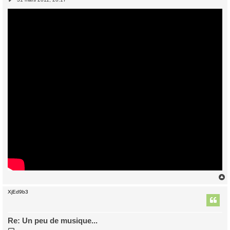
e
s
s
a
g
e
XjEd9b3
t
Re: Un peu de musique...
M