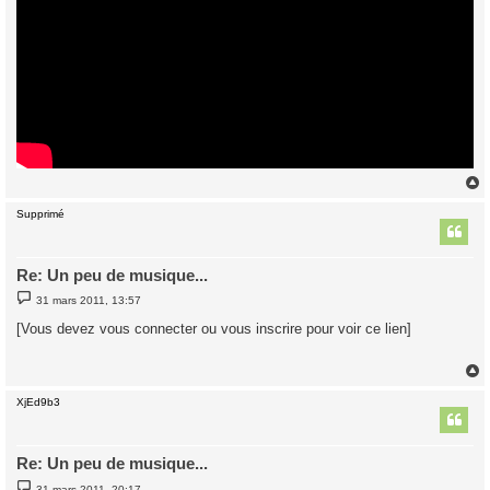
Supprimé
t
Re: Un peu de musique...
M
31 mars 2011, 13:57
e
s
[Vous devez vous connecter ou vous inscrire pour voir ce lien]
s
a
g
e
XjEd9b3
t
Re: Un peu de musique...
M
31 mars 2011, 20:17