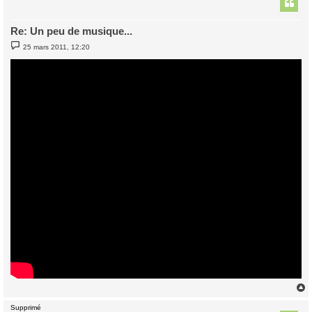
t
Re: Un peu de musique...
M
25 mars 2011, 12:20
e
s
s
a
g
e
Supprimé