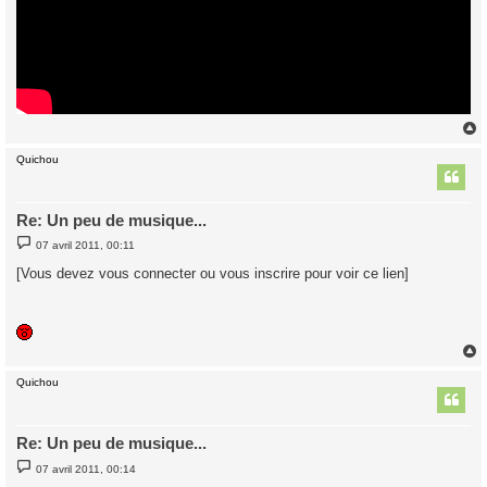
Quichou
t
Re: Un peu de musique...
M
07 avril 2011, 00:11
e
s
[Vous devez vous connecter ou vous inscrire pour voir ce lien]
s
a
g
e
Quichou
t
Re: Un peu de musique...
M
07 avril 2011, 00:14
e