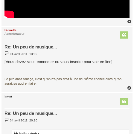
Biquette
t
Administrateur
Re: Un peu de musique...
M
04 avril 2011, 13:02
e
s
[Vous devez vous connecter ou vous inscrire pour voir ce lien]
s
a
g
e
Le pire dans tout ça, c'est qu'on n'a pas droit à une deuxième chance alors qu'on
aurait su quoi en faire.
Invité
t
Re: Un peu de musique...
M
04 avril 2011, 20:16
e
s
s
a
Valfa a écrit :