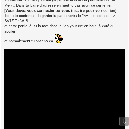
Tu vas sur ta vidéo youtube (là j'ai pris la vidéo la première fois de
Mel)... Dans ta barre d'adresse en haut tu vas avoir ce genre lien...
[Vous devez vous connecter ou vous inscrire pour voir ce lien]
Toi tu te contentes de garder la partie aprés le ?v= soit celle ci --->
SV1Z-TfsW_8
et cette partie là, tu la met dans le lien youtube en haut, à coté du
spoiler
et normalement tu obtiens ça
⇩