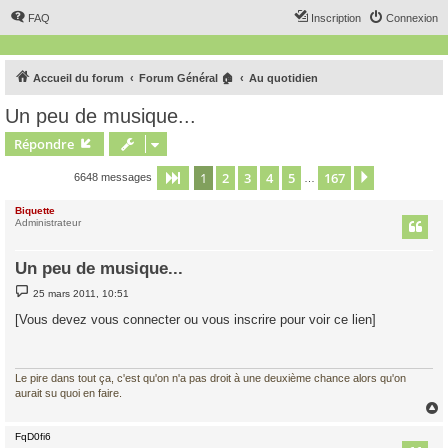
FAQ
Inscription
Connexion
Accueil du forum
Forum Général 🏠
Au quotidien
Un peu de musique...
Répondre
1
2
3
4
5
167
Page
1
sur
167
Suivant
6648 messages
…
Biquette
Administrateur
Un peu de musique...
M
25 mars 2011, 10:51
e
s
[Vous devez vous connecter ou vous inscrire pour voir ce lien]
s
a
g
e
Le pire dans tout ça, c'est qu'on n'a pas droit à une deuxième chance alors qu'on
aurait su quoi en faire.
FqD0fi6