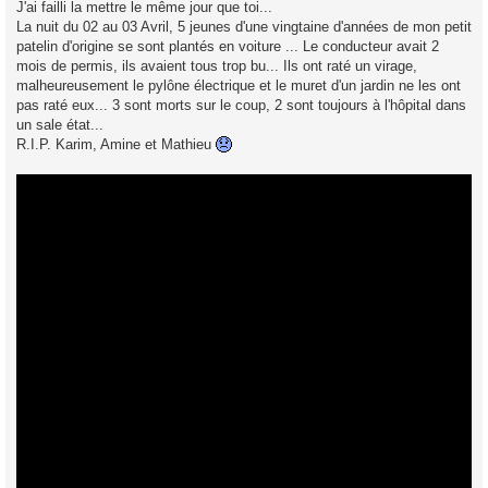
J'ai failli la mettre le même jour que toi...
La nuit du 02 au 03 Avril, 5 jeunes d'une vingtaine d'années de mon petit
patelin d'origine se sont plantés en voiture ... Le conducteur avait 2
mois de permis, ils avaient tous trop bu... Ils ont raté un virage,
malheureusement le pylône électrique et le muret d'un jardin ne les ont
pas raté eux... 3 sont morts sur le coup, 2 sont toujours à l'hôpital dans
un sale état...
R.I.P. Karim, Amine et Mathieu