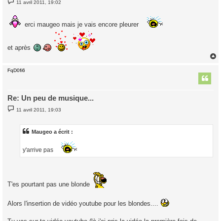
11 avril 2011, 19:02
e
s
s
a
erci maugeo mais je vais encore pleurer
g
e
et après
FqD0fi6
t
Re: Un peu de musique...
M
11 avril 2011, 19:03
e
s
s
a
Maugeo a écrit :
g
e
y'arrive pas
T'es pourtant pas une blonde
Alors l'insertion de vidéo youtube pour les blondes....