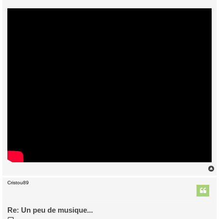
Cristou89
t
Re: Un peu de musique...
M