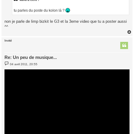
g
e
tu parles du poste du kolon là ?
non je parle de limp bizkit le G3 et la 3eme video que tu a poster aussi
^^
Invité
t
Re: Un peu de musique...
M
04 avril 2011, 20:55
e
s
s
a
g
e