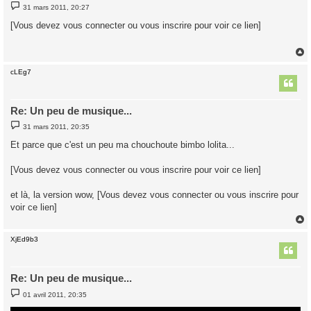
M
31 mars 2011, 20:27
e
s
[Vous devez vous connecter ou vous inscrire pour voir ce lien]
s
a
g
e
cLEg7
t
Re: Un peu de musique...
M
31 mars 2011, 20:35
e
s
Et parce que c'est un peu ma chouchoute bimbo lolita...
s
a
g
[Vous devez vous connecter ou vous inscrire pour voir ce lien]
e
et là, la version wow, [Vous devez vous connecter ou vous inscrire pour
voir ce lien]
XjEd9b3
t
Re: Un peu de musique...
M
01 avril 2011, 20:35
e
s