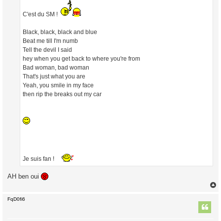
g
e
C'est du SM !
Black, black, black and blue
Beat me till I'm numb
Tell the devil I said
hey when you get back to where you're from
Bad woman, bad woman
That's just what you are
Yeah, you smile in my face
then rip the breaks out my car
Je suis fan !
AH ben oui
FqD0fi6
t