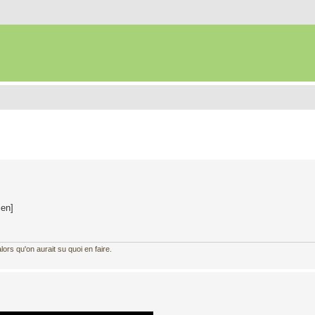
ien]
ors qu'on aurait su quoi en faire.