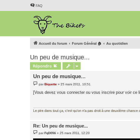
FAQ
Accueil du forum
Forum Général 🏠
Au quotidien
Un peu de musique...
Répondre
Un peu de musique...
M
par
Biquette
»
25 mars 2011, 10:51
e
s
[Vous devez vous connecter ou vous inscrire pour voir ce l
s
a
g
e
Le pire dans tout ça, c'est qu'on n'a pas droit à une deuxième chance al
Re: Un peu de musique...
M
par
FqD0fi6
»
25 mars 2011, 12:20
e
s