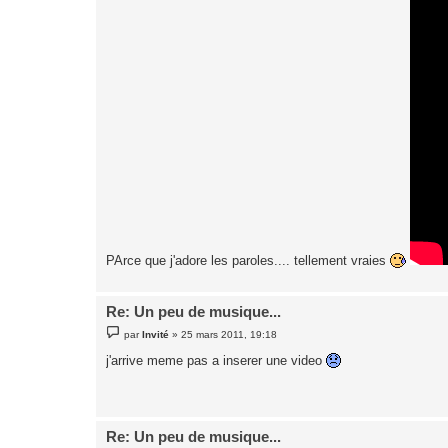
PArce que j'adore les paroles.... tellement vraies
Re: Un peu de musique...
M
par
Invité
»
25 mars 2011, 19:18
e
s
j'arrive meme pas a inserer une video
s
a
g
e
Re: Un peu de musique...