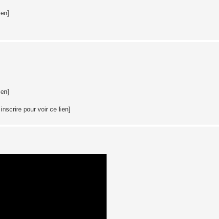
ien]
ien]
nscrire pour voir ce lien]