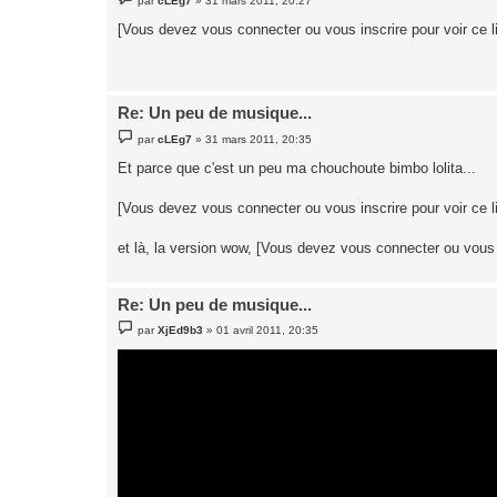
par
cLEg7
»
31 mars 2011, 20:27
e
s
[Vous devez vous connecter ou vous inscrire pour voir ce l
s
a
g
e
Re: Un peu de musique...
M
par
cLEg7
»
31 mars 2011, 20:35
e
s
Et parce que c'est un peu ma chouchoute bimbo lolita...
s
a
g
[Vous devez vous connecter ou vous inscrire pour voir ce l
e
et là, la version wow, [Vous devez vous connecter ou vous i
Re: Un peu de musique...
M
par
XjEd9b3
»
01 avril 2011, 20:35
e
s
s
a
g
e