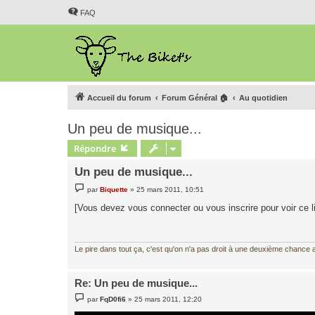
FAQ
Accueil du forum
Forum Général 🏠
Au quotidien
Un peu de musique...
Répondre
Un peu de musique...
M
par
Biquette
»
25 mars 2011, 10:51
e
s
[Vous devez vous connecter ou vous inscrire pour voir ce l
s
a
g
e
Le pire dans tout ça, c'est qu'on n'a pas droit à une deuxième chance al
Re: Un peu de musique...
M
par
FqD0fi6
»
25 mars 2011, 12:20
e
s