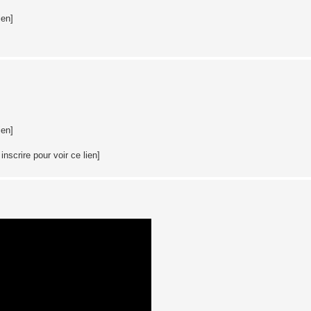
ien]
ien]
nscrire pour voir ce lien]