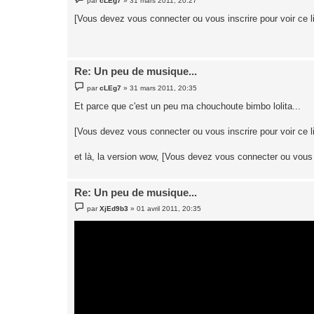
par
cLEg7
»
31 mars 2011, 20:27
e
s
[Vous devez vous connecter ou vous inscrire pour voir ce l
s
a
g
e
Re: Un peu de musique...
M
par
cLEg7
»
31 mars 2011, 20:35
e
s
Et parce que c'est un peu ma chouchoute bimbo lolita...
s
a
g
[Vous devez vous connecter ou vous inscrire pour voir ce l
e
et là, la version wow, [Vous devez vous connecter ou vous i
Re: Un peu de musique...
M
par
XjEd9b3
»
01 avril 2011, 20:35
e
s
s
a
g
e