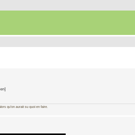
ien]
ors qu'on aurait su quoi en faire.