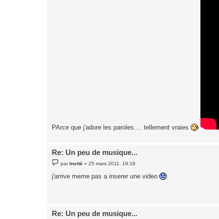
PArce que j'adore les paroles.... tellement vraies
Re: Un peu de musique...
M
par
Invité
»
25 mars 2011, 19:18
e
s
j'arrive meme pas a inserer une video
s
a
g
e
Re: Un peu de musique...