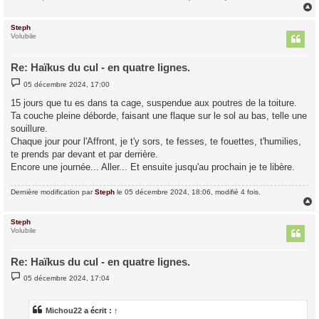
Steph
t
Volubile
Re: Haïkus du cul - en quatre lignes.
M
05 décembre 2024, 17:00
e
s
15 jours que tu es dans ta cage, suspendue aux poutres de la toiture.
s
Ta couche pleine déborde, faisant une flaque sur le sol au bas, telle une
a
g
souillure.
e
Chaque jour pour l'Affront, je t'y sors, te fesses, te fouettes, t'humilies,
te prends par devant et par derrière.
Encore une journée... Aller... Et ensuite jusqu'au prochain je te libère.
Dernière modification par
Steph
le 05 décembre 2024, 18:06, modifié 4 fois.
Steph
t
Volubile
Re: Haïkus du cul - en quatre lignes.
M
05 décembre 2024, 17:04
e
s
s
a
Michou22
a écrit :
↑
g