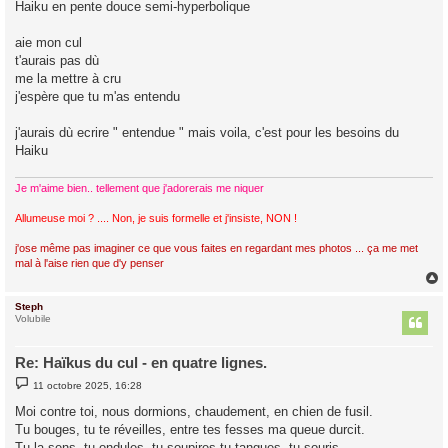
Haiku en pente douce semi-hyperbolique
s
a
g
aie mon cul
e
t'aurais pas dù
me la mettre à cru
j'espère que tu m'as entendu
j'aurais dù ecrire " entendue " mais voila, c'est pour les besoins du
Haiku
Je m'aime bien.. tellement que j'adorerais me niquer
Allumeuse moi ? .... Non, je suis formelle et j'insiste, NON !
j'ose même pas imaginer ce que vous faites en regardant mes photos ... ça me met
mal à l'aise rien que d'y penser
Steph
t
Volubile
Re: Haïkus du cul - en quatre lignes.
M
11 octobre 2025, 16:28
e
s
Moi contre toi, nous dormions, chaudement, en chien de fusil.
s
Tu bouges, tu te réveilles, entre tes fesses ma queue durcit.
a
g
Tu la sens, tu ondules, tu soupires tu tangues, tu souris...