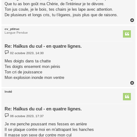
Que tu as bon goût ma Chérie, de l'intérieur je te dévore.
a
g
Ton jus coule, je le bois, tes chairs je les lape avec attention.
e
De plusieurs et longs cris, tu t'égares, jouis plus que de raisons.
cv_ptitruc
t
Langue Pendue
Re: Haïkus du cul - en quatre lignes.
M
02 octobre 2023, 14:30
e
s
Mes doigts dans ta chatte
s
Tes doigts enserrent mon pénis
a
g
Ton cri de jouissance
e
Mon explosion inonde mon ventre
Invité
t
Re: Haïkus du cul - en quatre lignes.
M
06 octobre 2023, 17:37
e
s
Je me penche poussant mes fesses en arrière
s
Il se plaque contre moi en m'attrapant les hanches
a
g
Il masse son sexe dur contre mon cul
e