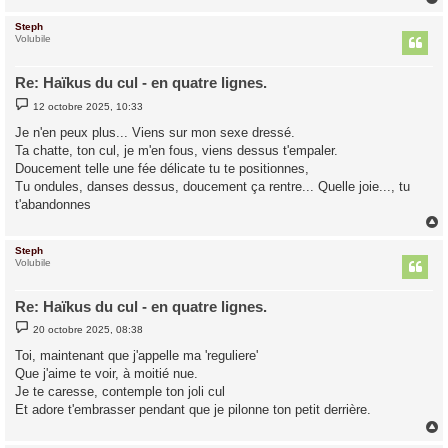
Steph
t
Volubile
Re: Haïkus du cul - en quatre lignes.
M
12 octobre 2025, 10:33
e
s
Je n'en peux plus... Viens sur mon sexe dressé.
s
Ta chatte, ton cul, je m'en fous, viens dessus t'empaler.
a
g
Doucement telle une fée délicate tu te positionnes,
e
Tu ondules, danses dessus, doucement ça rentre... Quelle joie..., tu
t'abandonnes
Steph
t
Volubile
Re: Haïkus du cul - en quatre lignes.
M
20 octobre 2025, 08:38
e
s
Toi, maintenant que j'appelle ma 'reguliere'
s
Que j'aime te voir, à moitié nue.
a
g
Je te caresse, contemple ton joli cul
e
Et adore t'embrasser pendant que je pilonne ton petit derrière.