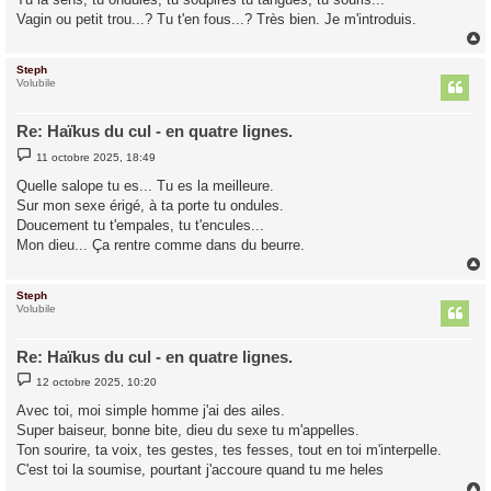
e
Vagin ou petit trou...? Tu t'en fous...? Très bien. Je m'introduis.
Steph
t
Volubile
Re: Haïkus du cul - en quatre lignes.
M
11 octobre 2025, 18:49
e
s
Quelle salope tu es... Tu es la meilleure.
s
Sur mon sexe érigé, à ta porte tu ondules.
a
g
Doucement tu t'empales, tu t'encules...
e
Mon dieu... Ça rentre comme dans du beurre.
Steph
t
Volubile
Re: Haïkus du cul - en quatre lignes.
M
12 octobre 2025, 10:20
e
s
Avec toi, moi simple homme j'ai des ailes.
s
Super baiseur, bonne bite, dieu du sexe tu m'appelles.
a
g
Ton sourire, ta voix, tes gestes, tes fesses, tout en toi m'interpelle.
e
C'est toi la soumise, pourtant j'accoure quand tu me heles