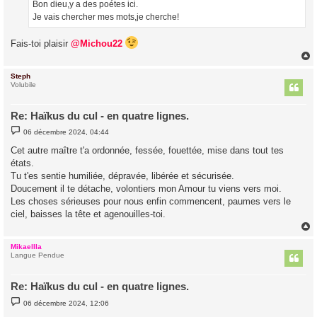
Bon dieu,y a des poétes ici.
e
Je vais chercher mes mots,je cherche!
Fais-toi plaisir
@Michou22
Steph
t
Volubile
Re: Haïkus du cul - en quatre lignes.
M
06 décembre 2024, 04:44
e
s
Cet autre maître t'a ordonnée, fessée, fouettée, mise dans tout tes
s
états.
a
g
Tu t'es sentie humiliée, dépravée, libérée et sécurisée.
e
Doucement il te détache, volontiers mon Amour tu viens vers moi.
Les choses sérieuses pour nous enfin commencent, paumes vers le
ciel, baisses la tête et agenouilles-toi.
Mikaellla
t
Langue Pendue
Re: Haïkus du cul - en quatre lignes.
M
06 décembre 2024, 12:06
e
s