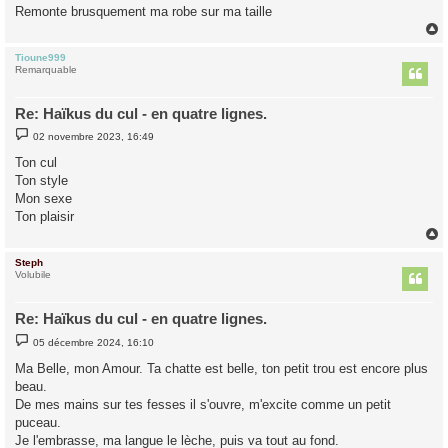
Remonte brusquement ma robe sur ma taille
Tioune999
t
Remarquable
Re: Haïkus du cul - en quatre lignes.
M
02 novembre 2023, 16:49
e
s
Ton cul
s
Ton style
a
g
Mon sexe
e
Ton plaisir
Steph
t
Volubile
Re: Haïkus du cul - en quatre lignes.
M
05 décembre 2024, 16:10
e
s
Ma Belle, mon Amour. Ta chatte est belle, ton petit trou est encore plus
s
beau.
a
g
De mes mains sur tes fesses il s'ouvre, m'excite comme un petit
e
puceau.
Je l'embrasse, ma langue le lèche, puis va tout au fond.