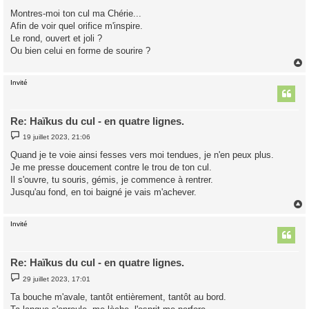
e
s
Montres-moi ton cul ma Chérie...
s
Afin de voir quel orifice m'inspire.
a
g
Le rond, ouvert et joli ?
e
Ou bien celui en forme de sourire ?
Invité
t
Re: Haïkus du cul - en quatre lignes.
M
19 juillet 2023, 21:06
e
s
Quand je te voie ainsi fesses vers moi tendues, je n'en peux plus.
s
Je me presse doucement contre le trou de ton cul.
a
g
Il s'ouvre, tu souris, gémis, je commence à rentrer.
e
Jusqu'au fond, en toi baigné je vais m'achever.
Invité
t
Re: Haïkus du cul - en quatre lignes.
M
29 juillet 2023, 17:01
e
s
Ta bouche m'avale, tantôt entièrement, tantôt au bord.
s
a