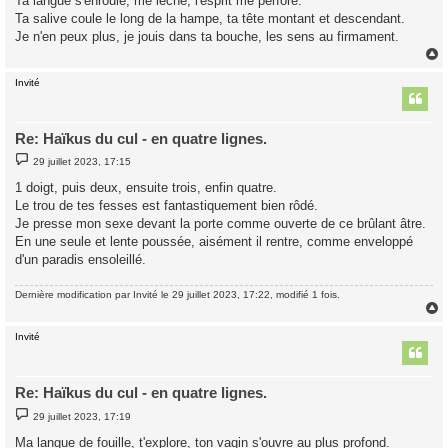
Ta langue s'enroule, me lèche, l'esprit me perfore.
g
Ta salive coule le long de la hampe, ta tête montant et descendant.
e
Je n'en peux plus, je jouis dans ta bouche, les sens au firmament.
Invité
t
Re: Haïkus du cul - en quatre lignes.
M
29 juillet 2023, 17:15
e
s
1 doigt, puis deux, ensuite trois, enfin quatre.
s
Le trou de tes fesses est fantastiquement bien rôdé.
a
g
Je presse mon sexe devant la porte comme ouverte de ce brûlant âtre.
e
En une seule et lente poussée, aisément il rentre, comme enveloppé
d'un paradis ensoleillé.
Dernière modification par
Invité
le 29 juillet 2023, 17:22, modifié 1 fois.
Invité
t
Re: Haïkus du cul - en quatre lignes.
M
29 juillet 2023, 17:19
e
s
Ma langue de fouille, t'explore, ton vagin s'ouvre au plus profond.
s