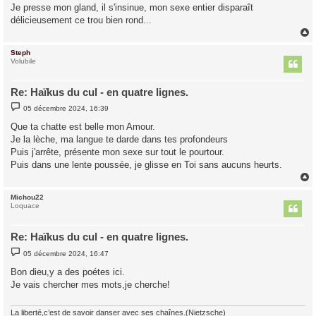
Je presse mon gland, il s'insinue, mon sexe entier disparaît
délicieusement ce trou bien rond...
Steph
t
Volubile
Re: Haïkus du cul - en quatre lignes.
M
05 décembre 2024, 16:39
e
s
Que ta chatte est belle mon Amour.
s
Je la lèche, ma langue te darde dans tes profondeurs
a
g
Puis j'arrête, présente mon sexe sur tout le pourtour.
e
Puis dans une lente poussée, je glisse en Toi sans aucuns heurts.
Michou22
t
Loquace
Re: Haïkus du cul - en quatre lignes.
M
05 décembre 2024, 16:47
e
s
Bon dieu,y a des poétes ici.
s
Je vais chercher mes mots,je cherche!
a
g
e
La liberté,c’est de savoir danser avec ses chaînes.(Nietzsche)