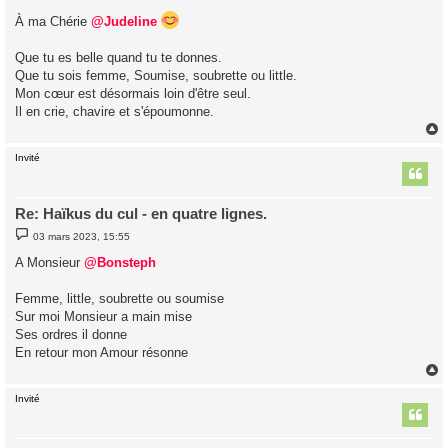
e
s
À ma Chérie
@Judeline
s
a
g
Que tu es belle quand tu te donnes.
e
Que tu sois femme, Soumise, soubrette ou little.
Mon cœur est désormais loin d'être seul.
Il en crie, chavire et s'époumonne.
Invité
t
Re: Haïkus du cul - en quatre lignes.
M
03 mars 2023, 15:55
e
s
A Monsieur
@Bonsteph
s
a
g
Femme, little, soubrette ou soumise
e
Sur moi Monsieur a main mise
Ses ordres il donne
En retour mon Amour résonne
Invité
t