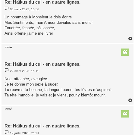
Re: Haïkus du cul - en quatre lignes.
M
03 mars 2023, 15:56
e
s
Un hommage à Monsieur je dois écrire
s
Mes Sentiments, mon Amour dévoilés sans mentir
a
g
Fouettée, fessée, bâillonnée,
e
Ainsi offerte j'aime me livrer
Invité
t
Re: Haïkus du cul - en quatre lignes.
M
22 mars 2023, 15:11
e
s
Nue, attachée, aveuglée.
s
Je te donne mon sexe à sucer.
a
g
Tu œuvres ta bouche, ta langue tourne, tes lèvres m'aspirent.
e
Ta tête immobile, je vais et je viens, pour y bientôt mourir.
Invité
t
Re: Haïkus du cul - en quatre lignes.
M
19 juillet 2023, 21:01