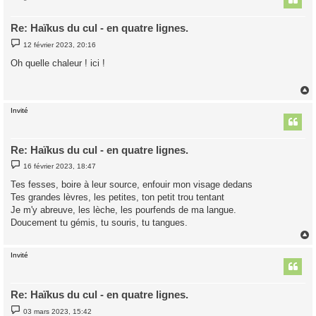
Re: Haïkus du cul - en quatre lignes.
M
12 février 2023, 20:16
e
s
Oh quelle chaleur ! ici !
s
a
g
e
Invité
t
Re: Haïkus du cul - en quatre lignes.
M
16 février 2023, 18:47
e
s
Tes fesses, boire à leur source, enfouir mon visage dedans
s
Tes grandes lèvres, les petites, ton petit trou tentant
a
g
Je m'y abreuve, les lèche, les pourfends de ma langue.
e
Doucement tu gémis, tu souris, tu tangues.
Invité
t
Re: Haïkus du cul - en quatre lignes.
M
03 mars 2023, 15:42