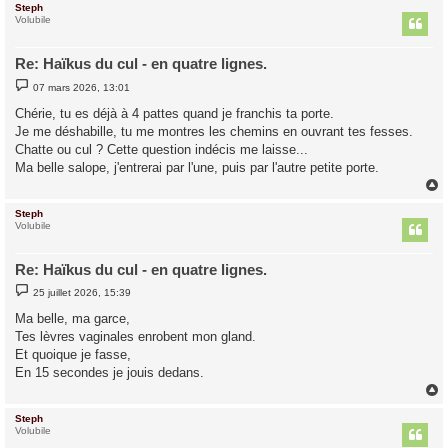
Steph
t
Volubile
Re: Haïkus du cul - en quatre lignes.
M
07 mars 2026, 13:01
e
s
Chérie, tu es déjà à 4 pattes quand je franchis ta porte.
s
Je me déshabille, tu me montres les chemins en ouvrant tes fesses.
a
g
Chatte ou cul ? Cette question indécis me laisse...
e
Ma belle salope, j'entrerai par l'une, puis par l'autre petite porte.
Steph
t
Volubile
Re: Haïkus du cul - en quatre lignes.
M
25 juillet 2026, 15:39
e
s
Ma belle, ma garce,
s
Tes lèvres vaginales enrobent mon gland.
a
g
Et quoique je fasse,
e
En 15 secondes je jouis dedans.
Steph
t
Volubile