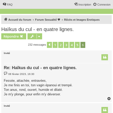
FAQ
Inscription
Connexion
Accueil du forum
Forum Sexualité 💗
Récits et Images Erotiques
Haïkus du cul - en quatre lignes.
Répondre
1
2
3
4
5
6
Précédent
232 messages
Invité
Re: Haïkus du cul - en quatre lignes.
M
08 février 2023, 16:30
e
s
Fessée, attachée, entravées,
s
Je me finis en toi, ton vagin épanoui et trempé.
a
g
Ton anus, rond, ouvert, humide et dilaté.
e
Je m'y plonge, pour enfin m'y déverser.
Invité
t