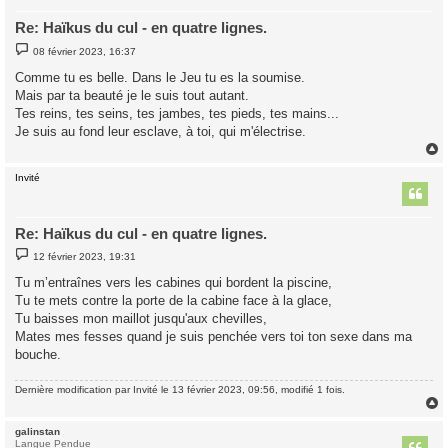
Re: Haïkus du cul - en quatre lignes.
M
08 février 2023, 16:37
e
s
Comme tu es belle. Dans le Jeu tu es la soumise.
s
Mais par ta beauté je le suis tout autant.
a
g
Tes reins, tes seins, tes jambes, tes pieds, tes mains...
e
Je suis au fond leur esclave, à toi, qui m'électrise.
Invité
t
Re: Haïkus du cul - en quatre lignes.
M
12 février 2023, 19:31
e
s
Tu m’entraînes vers les cabines qui bordent la piscine,
s
Tu te mets contre la porte de la cabine face à la glace,
a
g
Tu baisses mon maillot jusqu'aux chevilles,
e
Mates mes fesses quand je suis penchée vers toi ton sexe dans ma
bouche.
Dernière modification par
Invité
le 13 février 2023, 09:56, modifié 1 fois.
galinstan
t
Langue Pendue