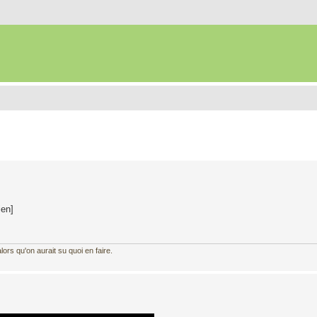
ien]
ors qu'on aurait su quoi en faire.