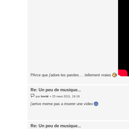
PArce que j'adore les paroles.... tellement vraies
Re: Un peu de musique...
M
par
Invité
»
25 mars 2011, 19:18
e
s
j'arrive meme pas a inserer une video
s
a
g
e
Re: Un peu de musique...