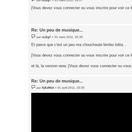
par
cLEg7
»
31 mars 2011, 20:27
e
s
[Vous devez vous connecter ou vous inscrire pour voir ce l
s
a
g
e
Re: Un peu de musique...
M
par
cLEg7
»
31 mars 2011, 20:35
e
s
Et parce que c'est un peu ma chouchoute bimbo lolita...
s
a
g
[Vous devez vous connecter ou vous inscrire pour voir ce l
e
et là, la version wow, [Vous devez vous connecter ou vous i
Re: Un peu de musique...
M
par
XjEd9b3
»
01 avril 2011, 20:35
e
s
s
a
g
e