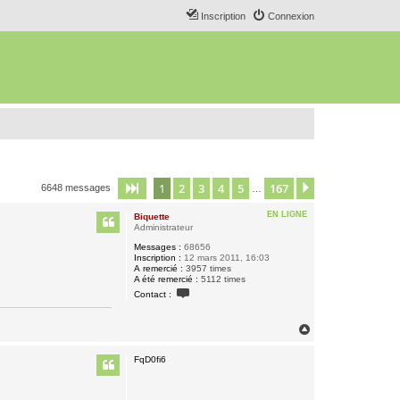
Inscription
Connexion
1
2
3
4
5
167
Page
1
sur
167
Suivant
6648 messages
…
EN LIGNE
Biquette
Administrateur
Messages :
68656
Inscription :
12 mars 2011, 16:03
A remercié :
3957 times
A été remercié :
5112 times
C
Contact :
o
n
t
H
a
a
c
u
t
FqD0fi6
e
t
r
B
i