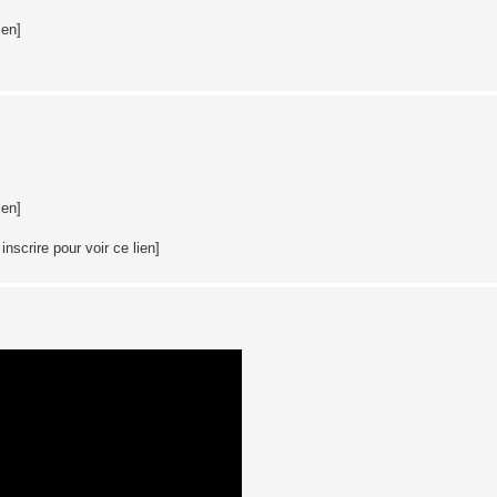
ien]
ien]
nscrire pour voir ce lien]