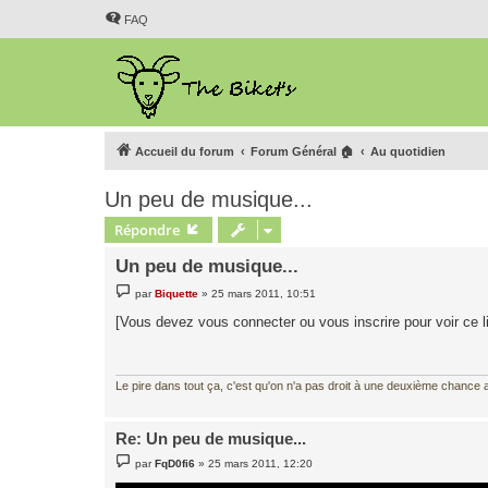
FAQ
Accueil du forum
Forum Général 🏠
Au quotidien
Un peu de musique...
Répondre
Un peu de musique...
M
par
Biquette
»
25 mars 2011, 10:51
e
s
[Vous devez vous connecter ou vous inscrire pour voir ce l
s
a
g
e
Le pire dans tout ça, c'est qu'on n'a pas droit à une deuxième chance al
Re: Un peu de musique...
M
par
FqD0fi6
»
25 mars 2011, 12:20
e
s