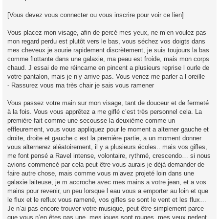
[Vous devez vous connecter ou vous inscrire pour voir ce lien]
Vous placez mon visage, afin de percé mes yeux, ne m’en voulez pas
mon regard perdu est plutôt vers le bas, vous séchez vos doigts dans
mes cheveux je sourie rapidement discrètement, je suis toujours la bas
comme flottante dans une galaxie, ma peau est froide, mais mon corps
chaud. J essai de me réincarne en pincent a plusieurs reprise l ourle de
votre pantalon, mais je n’y arrive pas. Vous venez me parler a l oreille
- Rassurez vous ma très chair je sais vous ramener
Vous passez votre main sur mon visage, tant de douceur et de fermeté
à la fois. Vous vous apprêtez a me giflé c’est très personnel cela. La
première fait comme une secousse la deuxième comme un
effleurement, vous vous appliquez pour le moment a alterner gauche et
droite, droite et gauche c est la première partie, a un moment donner
vous alternerez aléatoirement, il y a plusieurs écoles.. mais vos gifles,
me font pensé a Ravel intense, volontaire, rythmé, crescendo… si nous
avions commencé par cela peut être vous aurais je déjà demander de
faire autre chose, mais comme vous m’avez projeté loin dans une
galaxie laiteuse, je m accroche avec mes mains a votre jean, et a vos
mains pour revenir, un peu lorsque l eau vous a emporter au loin et que
le flux et le reflux vous ramené, vos gifles se sont le vent et les flux…
Je n’ai pas encore trouver votre musique, peut être simplement parce
que vous n’en êtes pas une, mes joues sont rouges, mes yeux perlent,