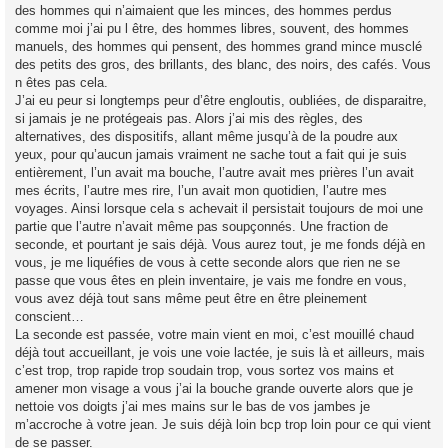
des hommes qui n’aimaient que les minces, des hommes perdus
comme moi j’ai pu l être, des hommes libres, souvent, des hommes
manuels, des hommes qui pensent, des hommes grand mince musclé
des petits des gros, des brillants, des blanc, des noirs, des cafés. Vous
n êtes pas cela.
J’ai eu peur si longtemps peur d’être engloutis, oubliées, de disparaitre,
si jamais je ne protégeais pas. Alors j’ai mis des règles, des
alternatives, des dispositifs, allant même jusqu’à de la poudre aux
yeux, pour qu’aucun jamais vraiment ne sache tout a fait qui je suis
entièrement, l’un avait ma bouche, l’autre avait mes prières l’un avait
mes écrits, l’autre mes rire, l’un avait mon quotidien, l’autre mes
voyages. Ainsi lorsque cela s achevait il persistait toujours de moi une
partie que l’autre n’avait même pas soupçonnés. Une fraction de
seconde, et pourtant je sais déjà. Vous aurez tout, je me fonds déjà en
vous, je me liquéfies de vous à cette seconde alors que rien ne se
passe que vous êtes en plein inventaire, je vais me fondre en vous,
vous avez déjà tout sans même peut être en être pleinement
conscient…
La seconde est passée, votre main vient en moi, c’est mouillé chaud
déjà tout accueillant, je vois une voie lactée, je suis là et ailleurs, mais
c’est trop, trop rapide trop soudain trop, vous sortez vos mains et
amener mon visage a vous j’ai la bouche grande ouverte alors que je
nettoie vos doigts j’ai mes mains sur le bas de vos jambes je
m’accroche à votre jean. Je suis déjà loin bcp trop loin pour ce qui vient
de se passer.