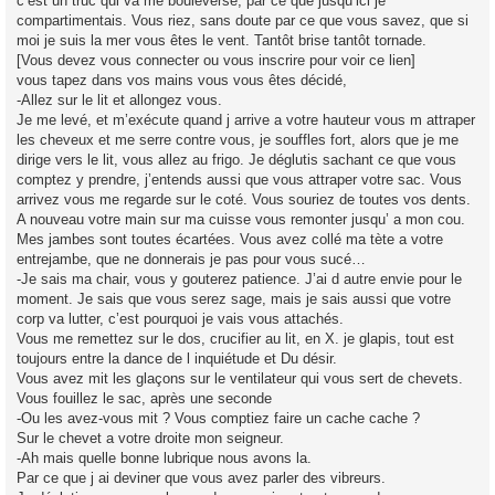
c’est un truc qui va me bouleversé, par ce que jusqu’ici je
compartimentais. Vous riez, sans doute par ce que vous savez, que si
moi je suis la mer vous êtes le vent. Tantôt brise tantôt tornade.
[Vous devez vous connecter ou vous inscrire pour voir ce lien]
vous tapez dans vos mains vous vous êtes décidé,
-Allez sur le lit et allongez vous.
Je me levé, et m’exécute quand j arrive a votre hauteur vous m attraper
les cheveux et me serre contre vous, je souffles fort, alors que je me
dirige vers le lit, vous allez au frigo. Je déglutis sachant ce que vous
comptez y prendre, j’entends aussi que vous attraper votre sac. Vous
arrivez vous me regarde sur le coté. Vous souriez de toutes vos dents.
A nouveau votre main sur ma cuisse vous remonter jusqu’ a mon cou.
Mes jambes sont toutes écartées. Vous avez collé ma tète a votre
entrejambe, que ne donnerais je pas pour vous sucé…
-Je sais ma chair, vous y gouterez patience. J’ai d autre envie pour le
moment. Je sais que vous serez sage, mais je sais aussi que votre
corp va lutter, c’est pourquoi je vais vous attachés.
Vous me remettez sur le dos, crucifier au lit, en X. je glapis, tout est
toujours entre la dance de l inquiétude et Du désir.
Vous avez mit les glaçons sur le ventilateur qui vous sert de chevets.
Vous fouillez le sac, après une seconde
-Ou les avez-vous mit ? Vous comptiez faire un cache cache ?
Sur le chevet a votre droite mon seigneur.
-Ah mais quelle bonne lubrique nous avons la.
Par ce que j ai deviner que vous avez parler des vibreurs.