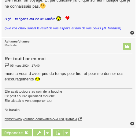
Bien écrit, on voyage. Et par curiosité j'ai cliqué sur les musique que je
s
a
ne connaissais pas.
g
e
D'gé... tu égaies ma vie de lumière
Que vos choix soient le reflet de vos espoirs et non de vos peurs (N. Mandela)
Ashanee/chance
t
Modeste
Re: tout l or en moi
M
05 mars 2024, 17:40
e
s
merci a vous d avoir pris du temps pour lire, et pour me donner des
s
encouragements
a
g
e
Elle avait toujours au coin de la bouche
Ce petit sourire qui faisait mouche
Elle laissait le vent emporter tout
*la baraka
https://www.youtube.com/watch?v=E0sLj1MIASA
Répondre
t