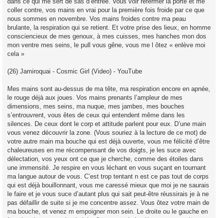
dans ce qui me sert de sas d’entrée. Vous voir refermer la porte et me
coller contre, vos mains en vrai pour la première fois froide par ce que
nous sommes en novembre. Vos mains froides contre ma peau
brulante, la respiration qui se retient. Et votre prise des lieux, en homme
consciencieux de mes genoux, à mes cuisses, mes hanches mon dos
mon ventre mes seins, le pull vous gêne, vous me l ôtez « enlève moi
cela »
(26) Jamiroquai - Cosmic Girl (Video) - YouTube
Mes mains sont au-dessus de ma tête, ma respiration encore en apnée,
le rouge déjà aux joues. Vos mains prenants l’ampleur de mes
dimensions, mes seins, ma nuque, mes jambes, mes bouches
s’entrouvrent, vous êtes de ceux qui entendent même dans les
silences. De ceux dont le corp et attitude parlent pour eux. D’une main
vous venez découvrir la zone. (Vous souriez à la lecture de ce mot) de
votre autre main ma bouche qui est déjà ouverte, vous me félicité d’être
chaleureuses en me récompensant de vos doigts, je les suce avec
délectation, vos yeux ont ce que je cherche, comme des étoiles dans
une immensité. Je respire en vous léchant en vous suçant en tournant
ma langue autour de vous. C’est trop tentant n est ce pas tout de corps
qui est déjà bouillonnant, vous me caressé mieux que moi je ne saurais
le faire et je vous suce d’autant plus qui sait peut-être réussirais je à ne
pas défaillir de suite si je me concentre assez. Vous ôtez votre main de
ma bouche, et venez m empoigner mon sein. Le droite ou le gauche en