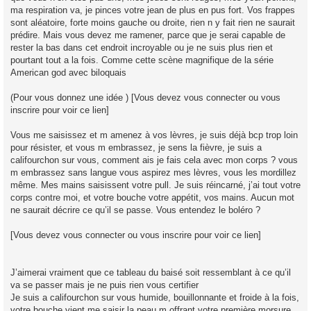
ma respiration va, je pinces votre jean de plus en pus fort. Vos frappes
sont aléatoire, forte moins gauche ou droite, rien n y fait rien ne saurait
prédire. Mais vous devez me ramener, parce que je serai capable de
rester la bas dans cet endroit incroyable ou je ne suis plus rien et
pourtant tout a la fois. Comme cette scène magnifique de la série
American god avec biloquais
(Pour vous donnez une idée ) [Vous devez vous connecter ou vous
inscrire pour voir ce lien]
Vous me saisissez et m amenez à vos lèvres, je suis déjà bcp trop loin
pour résister, et vous m embrassez, je sens la fièvre, je suis a
califourchon sur vous, comment ais je fais cela avec mon corps ? vous
m embrassez sans langue vous aspirez mes lèvres, vous les mordillez
même. Mes mains saisissent votre pull. Je suis réincarné, j’ai tout votre
corps contre moi, et votre bouche votre appétit, vos mains. Aucun mot
ne saurait décrire ce qu’il se passe. Vous entendez le boléro ?
[Vous devez vous connecter ou vous inscrire pour voir ce lien]
J’aimerai vraiment que ce tableau du baisé soit ressemblant à ce qu’il
va se passer mais je ne puis rien vous certifier
Je suis a califourchon sur vous humide, bouillonnante et froide à la fois,
votre bouche vient me saisir la peau m offrant votre première morsure,