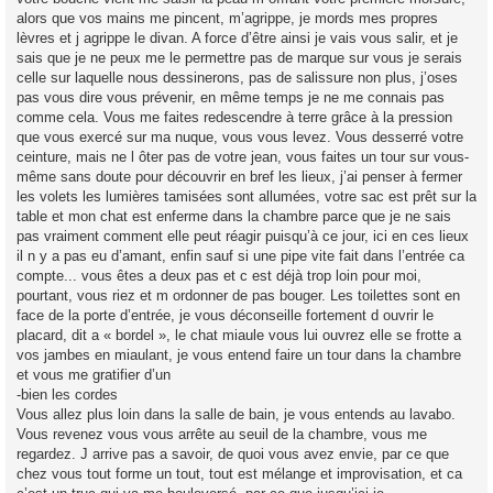
alors que vos mains me pincent, m’agrippe, je mords mes propres
lèvres et j agrippe le divan. A force d’être ainsi je vais vous salir, et je
sais que je ne peux me le permettre pas de marque sur vous je serais
celle sur laquelle nous dessinerons, pas de salissure non plus, j’oses
pas vous dire vous prévenir, en même temps je ne me connais pas
comme cela. Vous me faites redescendre à terre grâce à la pression
que vous exercé sur ma nuque, vous vous levez. Vous desserré votre
ceinture, mais ne l ôter pas de votre jean, vous faites un tour sur vous-
même sans doute pour découvrir en bref les lieux, j’ai penser à fermer
les volets les lumières tamisées sont allumées, votre sac est prêt sur la
table et mon chat est enferme dans la chambre parce que je ne sais
pas vraiment comment elle peut réagir puisqu’à ce jour, ici en ces lieux
il n y a pas eu d’amant, enfin sauf si une pipe vite fait dans l’entrée ca
compte... vous êtes a deux pas et c est déjà trop loin pour moi,
pourtant, vous riez et m ordonner de pas bouger. Les toilettes sont en
face de la porte d’entrée, je vous déconseille fortement d ouvrir le
placard, dit a « bordel », le chat miaule vous lui ouvrez elle se frotte a
vos jambes en miaulant, je vous entend faire un tour dans la chambre
et vous me gratifier d’un
-bien les cordes
Vous allez plus loin dans la salle de bain, je vous entends au lavabo.
Vous revenez vous vous arrête au seuil de la chambre, vous me
regardez. J arrive pas a savoir, de quoi vous avez envie, par ce que
chez vous tout forme un tout, tout est mélange et improvisation, et ca