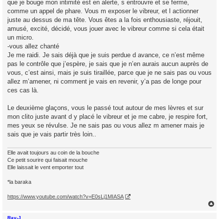
que je bouge mon intimité est en alerte, s entrouvre et se ferme,
comme un appel de phare. Vous m exposer le vibreur, et l actionner
juste au dessus de ma tête. Vous êtes a la fois enthousiaste, réjouit,
amusé, excité, décidé, vous jouer avec le vibreur comme si cela était
un micro.
-vous allez chanté
Je me raidi. Je sais déjà que je suis perdue d avance, ce n’est même
pas le contrôle que j’espère, je sais que je n’en aurais aucun auprès de
vous, c’est ainsi, mais je suis tiraillée, parce que je ne sais pas ou vous
allez m’amener, ni comment je vais en revenir, y’a pas de longe pour
ces cas là.
Le deuxième glaçons, vous le passé tout autour de mes lèvres et sur
mon clito juste avant d y placé le vibreur et je me cabre, je respire fort,
mes yeux se révulse. Je ne sais pas ou vous allez m amener mais je
sais que je vais partir très loin..
Elle avait toujours au coin de la bouche
Ce petit sourire qui faisait mouche
Elle laissait le vent emporter tout
*la baraka
https://www.youtube.com/watch?v=E0sLj1MIASA
Ray-J