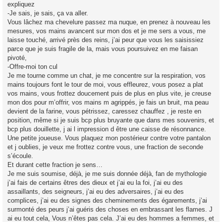
expliquez
-Je sais, je sais, ça va aller.
Vous lâchez ma chevelure passez ma nuque, en prenez à nouveau les
mesures, vos mains avancent sur mon dos et je me sers a vous, me
laisse touché, arrivé près des reins, j’ai peur que vous les saisissiez
parce que je suis fragile de la, mais vous poursuivez en me faisan
pivoté,
-Offre-moi ton cul
Je me tourne comme un chat, je me concentre sur la respiration, vos
mains toujours font le tour de moi, vous effleurez, vous posez a plat
vos mains, vous frottez doucement puis de plus en plus vite, je creuse
mon dos pour m’offrir, vos mains m agrippés, je fais un bruit, ma peau
devient de la farine, vous pétrissez, caressez chauffez , je reste en
position, même si je suis bcp plus bruyante que dans mes souvenirs, et
bcp plus douillette, j ai l impression d être une caisse de résonnance.
Une petite joueuse. Vous plaquez mon postérieur contre votre pantalon
et j oublies, je veux me frottez contre vous, une fraction de seconde
s’écoule.
Et durant cette fraction je sens…
Je me suis soumise, déjà, je me suis donnée déjà, fan de mythologie
j’ai fais de certains êtres des dieux et j’ai eu la foi, j’ai eu des
assaillants, des seigneurs, j’ai eu des adversaires, j’ai eu des
complices, j’ai eu des signes des cheminements des égarements, j’ai
surmonté des peurs j’ai guéris des choses en embrassant les flames. J
ai eu tout cela, Vous n’êtes pas cela. J’ai eu des hommes a femmes, et