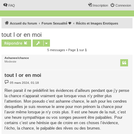
FAQ
Inscription
Connexion
Accueil du forum
Forum Sexualité 💗
Récits et Images Erotiques
tout l or en moi
Répondre
5 messages • Page
1
sur
1
Ashanee/chance
Modeste
tout l or en moi
M
05 mars 2024, 01:18
e
s
Rien parait il ne prédéfinit les évidences d’ailleurs pendant que j’y pense
s
la chance n’apparait vraiment que lorsque vous n’y prêter plus
a
g
l’attention. Mon pseudo c’est ashanne chance, le ash pour les cendres
e
desquelles je suis revenue le anne pour mon prénom la chance pour
l’avoir même lorsque je n’y crois plus. Il est une heure de la nuit, c’est
une heure sympathique ou vos songes peuvent être palpables. Pour
certains c’est une hérésie que de croire en ces choses l’évidence,
l’écho, la chance, le palpable des rêves ou des brumes.