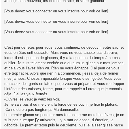
Je déglutis a nouveau, les cordes en soie, et votre grandeur..
[Vous devez vous connecter ou vous inscrire pour voir ce lien]
[Vous devez vous connecter ou vous inscrire pour voir ce lien]
[Vous devez vous connecter ou vous inscrire pour voir ce lien]
C’est jour de fêtes pour vous, vous continuez de découvrir votre sac, et
vous en êtes enthousiaste. Mais vous ne vous laissez pas distraire,
lorsqu’il est question de glaçons, il y a la question du temps à ne pas
oublier. Je suis tellement excitée que du surplus glisse sur mes jambes,
et cela vous l’avez bien vu. Rien ne vous échappe. J ai peur de vous
être trop facile. Alors que rien n a commencer, j essai déjà de fermer
mes jambes. Choses impossible lorsque vous êtes ligotée. Vous vous
munissez des gants en latex que je vous ai préparer et vous me frapper
l intérieur des cuisses, ferme, pour me rappelé a l ordre que je connais
déjà. J’ai les yeux fermés.
-Ouvrez les yeux je veux les voir.
Je ne sais pas d ou me vient la force de les ouvrir, je fixe le plafond.
-Ca ne durera pas longtemps Ma damoiselle.
Le premier glaçon se pose sur mes tentons je me mord les lèvres, je ne
suis pas sure que j’y arriverais, il y a tant de chose, d émotion, je
déborde. Le premier téton puis le deuxième, puis le laisser glissé parce