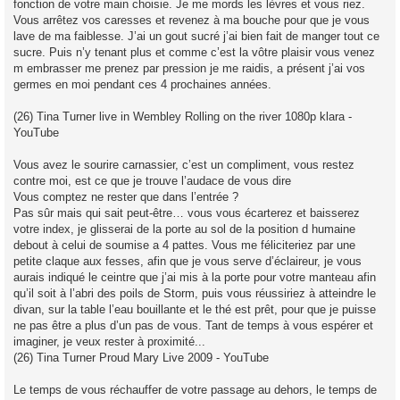
fonction de votre main choisie. Je me mords les lèvres et vous riez.
Vous arrêtez vos caresses et revenez à ma bouche pour que je vous
lave de ma faiblesse. J’ai un gout sucré j’ai bien fait de manger tout ce
sucre. Puis n’y tenant plus et comme c’est la vôtre plaisir vous venez
m embrasser me prenez par pression je me raidis, a présent j’ai vos
germes en moi pendant ces 4 prochaines années.
(26) Tina Turner live in Wembley Rolling on the river 1080p klara -
YouTube
Vous avez le sourire carnassier, c’est un compliment, vous restez
contre moi, est ce que je trouve l’audace de vous dire
Vous comptez ne rester que dans l’entrée ?
Pas sûr mais qui sait peut-être… vous vous écarterez et baisserez
votre index, je glisserai de la porte au sol de la position d humaine
debout à celui de soumise a 4 pattes. Vous me féliciteriez par une
petite claque aux fesses, afin que je vous serve d’éclaireur, je vous
aurais indiqué le ceintre que j’ai mis à la porte pour votre manteau afin
qu’il soit à l’abri des poils de Storm, puis vous réussiriez à atteindre le
divan, sur la table l’eau bouillante et le thé est prêt, pour que je puisse
ne pas être a plus d’un pas de vous. Tant de temps à vous espérer et
imaginer, je veux rester à proximité...
(26) Tina Turner Proud Mary Live 2009 - YouTube
Le temps de vous réchauffer de votre passage au dehors, le temps de