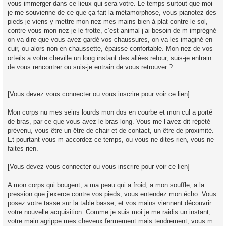
vous immerger dans ce lieux qui sera votre. Le temps surtout que moi
je me souvienne de ce que ça fait la métamorphose, vous pianotez des
pieds je viens y mettre mon nez mes mains bien à plat contre le sol,
contre vous mon nez je le frotte, c’est animal j’ai besoin de m imprégné
on va dire que vous avez gardé vos chaussures, on va les imaginé en
cuir, ou alors non en chaussette, épaisse confortable. Mon nez de vos
orteils a votre cheville un long instant des allées retour, suis-je entrain
de vous rencontrer ou suis-je entrain de vous retrouver ?
[Vous devez vous connecter ou vous inscrire pour voir ce lien]
Mon corps nu mes seins lourds mon dos en courbe et mon cul a porté
de bras, par ce que vous avez le bras long. Vous me l’avez dit répété
prévenu, vous être un être de chair et de contact, un être de proximité.
Et pourtant vous m accordez ce temps, ou vous ne dites rien, vous ne
faites rien.
[Vous devez vous connecter ou vous inscrire pour voir ce lien]
A mon corps qui bougent, a ma peau qui a froid, a mon souffle, a la
pression que j’exerce contre vos pieds, vous entendez mon écho. Vous
posez votre tasse sur la table basse, et vos mains viennent découvrir
votre nouvelle acquisition. Comme je suis moi je me raidis un instant,
votre main agrippe mes cheveux fermement mais tendrement, vous m