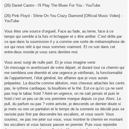
(26) Daniel Castro - I'll Play The Blues For You - YouTube
(26) Pink Floyd - Shine On You Crazy Diamond [Official Music Video] -
YouTube
Vous êtes une source d’orgueil, Face au fade, au terne, face à ce
temps qui semble à la fois m’échapper et s être arrêter. C’est drôle par
ce que dans la soumission il y a comme une sorte de métamorphose de
soi qui nous relit à qui nous sommes vraiment. Et ce soir dans cet
entre-deux monde je vous sens derrière moi.
Vous avez surgi de nulle part. Et je vous imagine venir.
Un message m avertissant de votre départ, et durant tout ce chemin qui
me semblera une éternité et une urgence je vérifierais, la fonctionnalité
de l’appartement, l’état général, les affaires que je vous aurais
préparées. La douche comme ablution, mes cheveux attachés les cents
pas, le rythme cardiaque, la bouilloire et le thé. Est-ce qu’ici ça ne sent
pas trop le tabac froid ? Aéré en urgence, on ne sait jamais et puis le
froid c’est un peu un de vos première marque depuis ce jour. Alors. Le
pull, du parfum ou pas ? votre arrivée, je descends un dernier doute si
je mets ou non un pantalon et le temps de la sonnerie se décidé puis se
ravisée puis finir par descendre les escaliers, et vous ouvrir. Vous
sourirez, ne pas me jeter sur vous, vous montrer le chemin en montant
les escaliers et vous laissez passer en premier. Puis vous rejoindre