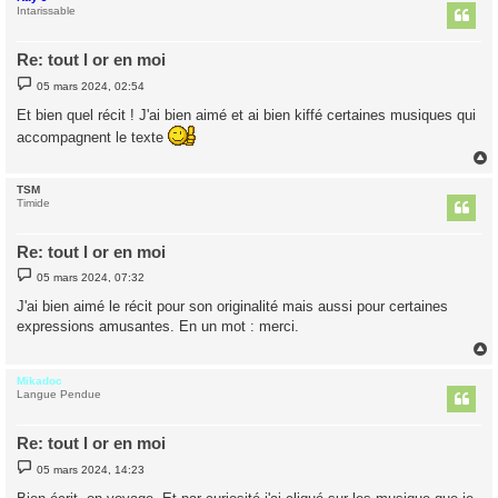
t
Intarissable
Re: tout l or en moi
M
05 mars 2024, 02:54
e
s
Et bien quel récit ! J'ai bien aimé et ai bien kiffé certaines musiques qui
s
a
accompagnent le texte
g
e
TSM
t
Timide
Re: tout l or en moi
M
05 mars 2024, 07:32
e
s
J'ai bien aimé le récit pour son originalité mais aussi pour certaines
s
expressions amusantes. En un mot : merci.
a
g
e
Mikadoc
t
Langue Pendue
Re: tout l or en moi
M
05 mars 2024, 14:23
e
s