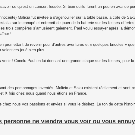
savoir ce qu’est un concert fessée. Si bien qu’ils furent un peu en avance pou
ocente) Malicia fut invitée à s’agenouiller sur la table basse, à côté de Sak
talla sur le canapé et entreprit de jouer de la batterie sur les fesses offerte
 les trois compères s’amusèrent gaiement. Paul voulu essayer après la démon
aîner !
 en promettant de revenir pour d’autres aventures et « quelques bricoles » que 
n volontiers joué bien plus.
as venir ! Conclu Paul en lui donnant une grande claque sur les fesses, pour la
e sont des personnages inventés. Malicia et Saku existent réellement et sont p
 X et X fois chez nous quand nous étions en France.
e chez nous vos passions et envies si vous le désirez. Le ton de cette histoi
s personne ne viendra vous voir ou vous ennuy