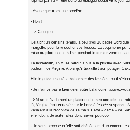
rejointe par TSM, une sorte de dialogue social vit le jour au 
- Avoue que tu es une sorcière !
- Non !
---> Glouglou
Cela prit un certains temps, à peu près 10 pages word que 
margelle, pour faire sécher ses fesses. La coquine ne put c
mise au pilori fesses à l’air, pendant le dernier verre de la s
Le lendemain, TSM les retrouva nus à la piscine avec Saku. 
pudeur » de Virginie. Alors qu’il travaillait son potager, Saku 
Elle le guida jusqu’à la balançoire des fessées, où il s’éto
- Je n’arrive pas à bien gérer votre balançoire, pouvez-vous 
TSM se fit évidement un plaisir de lui faire une démonstrat
là, Virginie était entravée sur le banc à fessée suspendu. A 
venaient à la rencontre de sa main. Cette « garce » de Sak
elle l’obtint de suite, allez donc savoir pourquoi !
- Je vous propose qu’elle soit châtiée lors d’un concert fe