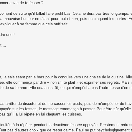
onner envie de te fesser ?
omprit de suite qu’il fallait faire profil bas. Cela ne dura pas très longtemps
 sa mauvaise humeur en râlant pour tout et rien, puis en claquant les portes. E
 expliquer à sa femme que cela suffisait.
ndre une !
 ...
 la saisissant par le bras pour la conduire vers une chaise de la cuisine. Al
 elle commença par dire « non s’il te plait » et exprimer ses regrets. Mais il
ite de sa femme. Elle cria aussitôt, ce qui n’empêcha pas l’autre fesse d’en r
vas arrêter de discuter et de me casser les pieds, puis de m’empêcher de trav
puyée sur les fesses, le message commença à passer. Pour être sûr qu’elle ai
pas qu’il la lui répète en lui claquant les cuisses.
fficultés à la répéter, pendant la deuxième fessée appuyée. Prestement redre
e n’eut pas d’autres choix que de rester calme. Paul ne put psychologiquement s