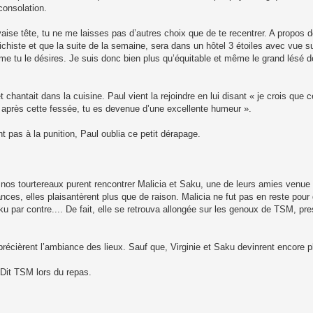
 consolation.
vaise tête, tu ne me laisses pas d’autres choix que de te recentrer. A propos 
chiste et que la suite de la semaine, sera dans un hôtel 3 étoiles avec vue s
 tu le désires. Je suis donc bien plus qu’équitable et même le grand lésé de
et chantait dans la cuisine. Paul vient la rejoindre en lui disant « je crois que
r après cette fessée, tu es devenue d’une excellente humeur ».
ant pas à la punition, Paul oublia ce petit dérapage.
te, nos tourtereaux purent rencontrer Malicia et Saku, une de leurs amies venu
nces, elles plaisantèrent plus que de raison. Malicia ne fut pas en reste pour 
ku par contre.... De fait, elle se retrouva allongée sur les genoux de TSM, pr
récièrent l’ambiance des lieux. Sauf que, Virginie et Saku devinrent encore p
 Dit TSM lors du repas.