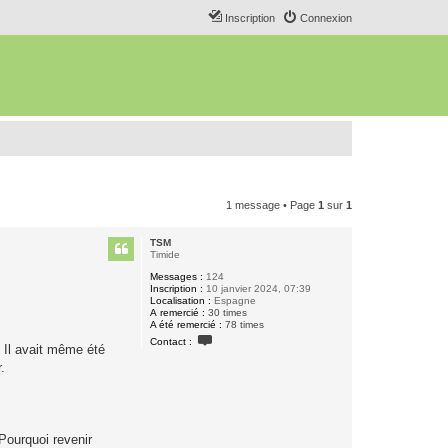
Inscription
Connexion
1 message • Page
1
sur
1
TSM
Timide
Messages :
124
Inscription :
10 janvier 2024, 07:39
Localisation :
Espagne
A remercié :
30 times
A été remercié :
78 times
C
Contact :
o
. Il avait même été
n
.
t
a
c
t
e
r
Pourquoi revenir
T