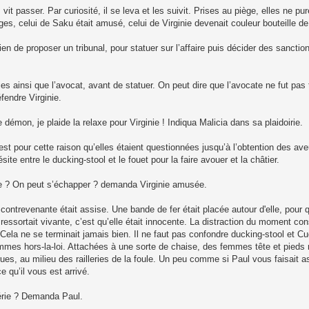
it passer. Par curiosité, il se leva et les suivit. Prises au piège, elles ne p
es, celui de Saku était amusé, celui de Virginie devenait couleur bouteille d
en de proposer un tribunal, pour statuer sur l’affaire puis décider des sanctio
rties ainsi que l’avocat, avant de statuer. On peut dire que l’avocate ne fut pa
fendre Virginie.
e démon, je plaide la relaxe pour Virginie ! Indiqua Malicia dans sa plaidoirie.
’est pour cette raison qu’elles étaient questionnées jusqu’à l’obtention des ave
ite entre le ducking-stool et le fouet pour la faire avouer et la châtier.
uive ? On peut s’échapper ? demanda Virginie amusée.
 contrevenante était assise. Une bande de fer était placée autour d'elle, pour 
essortait vivante, c’est qu’elle était innocente. La distraction du moment cons
Cela ne se terminait jamais bien. Il ne faut pas confondre ducking-stool et Cuc
 femmes hors-la-loi. Attachées à une sorte de chaise, des femmes tête et pied
 rues, au milieu des railleries de la foule. Un peu comme si Paul vous faisait 
 qu’il vous est arrivé.
érie ? Demanda Paul.