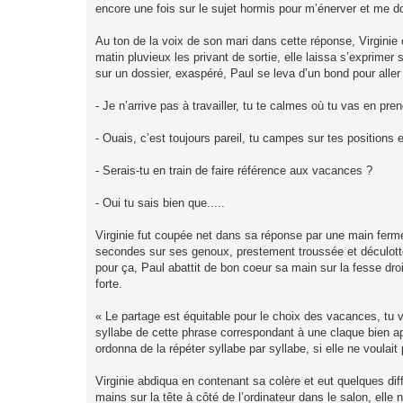
encore une fois sur le sujet hormis pour m’énerver et me d
Au ton de la voix de son mari dans cette réponse, Virginie c
matin pluvieux les privant de sortie, elle laissa s’exprimer
sur un dossier, exaspéré, Paul se leva d’un bond pour aller
- Je n’arrive pas à travailler, tu te calmes où tu vas en pre
- Ouais, c’est toujours pareil, tu campes sur tes positions et
- Serais-tu en train de faire référence aux vacances ?
- Oui tu sais bien que.....
Virginie fut coupée net dans sa réponse par une main ferme,
secondes sur ses genoux, prestement troussée et déculottée,
pour ça, Paul abattit de bon coeur sa main sur la fesse dro
forte.
« Le partage est équitable pour le choix des vacances, tu 
syllabe de cette phrase correspondant à une claque bien ap
ordonna de la répéter syllabe par syllabe, si elle ne voulait 
Virginie abdiqua en contenant sa colère et eut quelques di
mains sur la tête à côté de l’ordinateur dans le salon, ell