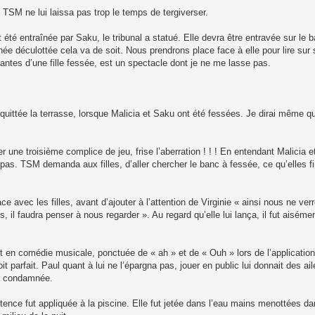
 TSM ne lui laissa pas trop le temps de tergiverser.
t été entraînée par Saku, le tribunal a statué. Elle devra être entravée sur le
ée déculottée cela va de soit. Nous prendrons place face à elle pour lire sur 
ntes d’une fille fessée, est un spectacle dont je ne me lasse pas.
quittée la terrasse, lorsque Malicia et Saku ont été fessées. Je dirai même q
 une troisième complice de jeu, frise l’aberration ! ! ! En entendant Malicia 
t pas. TSM demanda aux filles, d’aller chercher le banc à fessée, ce qu’elles f
lace avec les filles, avant d’ajouter à l’attention de Virginie « ainsi nous ne v
 il faudra penser à nous regarder ». Au regard qu’elle lui lança, il fut aisémen
 en comédie musicale, ponctuée de « ah » et de « Ouh » lors de l’application 
 parfait. Paul quant à lui ne l’épargna pas, jouer en public lui donnait des ail
la condamnée.
ce fut appliquée à la piscine. Elle fut jetée dans l’eau mains menottées dan