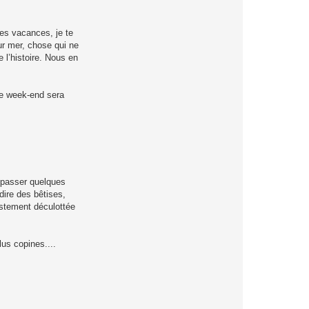
des vacances, je te
ur mer, chose qui ne
 l’histoire. Nous en
 ce week-end sera
e passer quelques
dire des bêtises,
estement déculottée
lus copines....