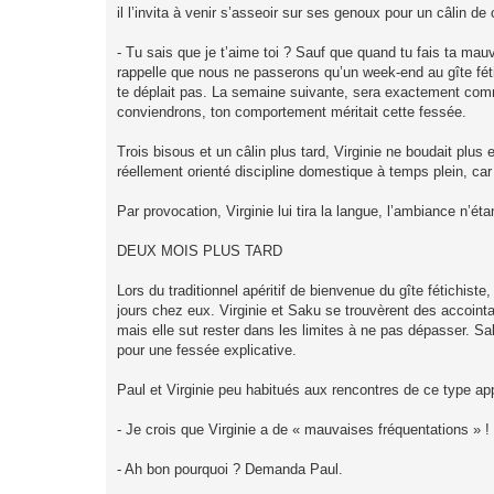
il l’invita à venir s’asseoir sur ses genoux pour un câlin de
- Tu sais que je t’aime toi ? Sauf que quand tu fais ta mau
rappelle que nous ne passerons qu’un week-end au gîte féti
te déplait pas. La semaine suivante, sera exactement comme
conviendrons, ton comportement méritait cette fessée.
Trois bisous et un câlin plus tard, Virginie ne boudait plus 
réellement orienté discipline domestique à temps plein, ca
Par provocation, Virginie lui tira la langue, l’ambiance n’ét
DEUX MOIS PLUS TARD
Lors du traditionnel apéritif de bienvenue du gîte fétichis
jours chez eux. Virginie et Saku se trouvèrent des accointa
mais elle sut rester dans les limites à ne pas dépasser. Sa
pour une fessée explicative.
Paul et Virginie peu habitués aux rencontres de ce type app
- Je crois que Virginie a de « mauvaises fréquentations » !
- Ah bon pourquoi ? Demanda Paul.