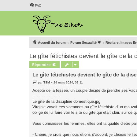
FAQ
Accueil du forum
Forum Sexualité 💗
Récits et Images E
Le gîte fétichistes devient le gîte de la
Répondre
Le gîte fétichistes devient le gîte de la di
M
par
TSM
»
29 mars 2024, 07:11
e
s
Adepte de la fessée, un couple décide de prendre ses vaca
s
......................
a
g
Le gîte de la discipline domestique.jpg
e
Virginie voyait ces vacances au gîte fétichiste d’un mauvai
obligé de lui faire voir le site du gîte qui était clair, sur
Vous connaissez les femmes, elles ont la qualité d’être pa
- Chérie, je crois que nous étions d’accord, je choisis le