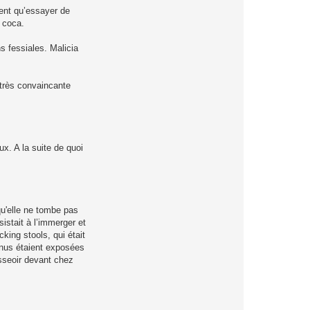
urent qu’essayer de
e coca.
ns fessiales. Malicia
s très convaincante
ux. A la suite de quoi
qu'elle ne tombe pas
istait à l’immerger et
king stools, qui était
s nus étaient exposées
asseoir devant chez