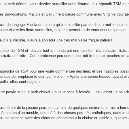
ois un petit démon, vous devriez surveiller votre femme ! Lui répondit TSM en 
 les provocations, Malicia et Saku firent cause commune avec Virginie pour 
 de langage. A cela se rajoute qu’elle n’arrête pas de dire le mot « ouais »
 fasse visiter les lieux sans elles, cela me permettra de vous donner quelques 
icia à Virginie, il aura à son tour une très mauvaise fréquentation !
 genoux de TSM et, devant tout le monde prit une fessée. Très solidaire, Saku
la traita de traître. Cette ambiance peu commune, mit le feu aux poudres de la
pprocha de TSM pour une visite commentée des lieux et des multiples possibili
insi que de remplacer le coin par le pilori. « Après une bonne fessée, quand el
ille, elles sont sages ».
tre posée sur « le petit cheval » puis le banc à fessée. Il hallucinait un peu d
profitèrent de la piscine puis, en catimini de quelques instruments mis à leur d
a décoration d’un meuble, destiné à des choses pas très catholiques, dans le d
r une planche avec des clous de décoration « la chaise du diable », qu’elles 