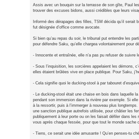
Assis avec un bouquin sur la terrasse de son gîte, Paul les v
trouver des excuses bidons, aussi crédibles que leurs visag
Informé des dérapages des filles, TSM décida qu’il serait bi
fut désignée d’office comme avocate.
Si bien qu’au repas du soir, le tribunal put entendre les pa
pour défendre Saku, qu’elle chargea volontairement pour dé
- Innocente et entraînée, elle n’a pas pu refuser de suivre l
- Sous l’inquisition, les sorcières appelaient les démons, c
elles étaient brûlées vive en place publique. Pour Saku, j’hés
- Cela signifie quoi le ducking-stool à par tabouret d’esq
- Le ducking-stool était une chaise en bois dans laquelle la
pendant son immersion dans la rivière par exemple. Si elle r
à la ressortir, puis à l’immerger à nouveau plus longtemps. 
une sanction publique autrefois utilisée, pour châtier les
publiquement à leur porte ou on les faisait défiler dans les
vous après chaque fessée, pour que tout le monde sache ce
- Tiens, ce serait une idée amusante ! Qu’en penses-tu ch