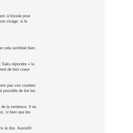
 banc à fessée pour
son visage, si le
ue cela semblait bien
et Saku répondre « la
irent de bon coeur
errons pas vos courbes
t possible de lire les
de la sentence. Il ne
es, si bien que les
s le dos. Aussitôt