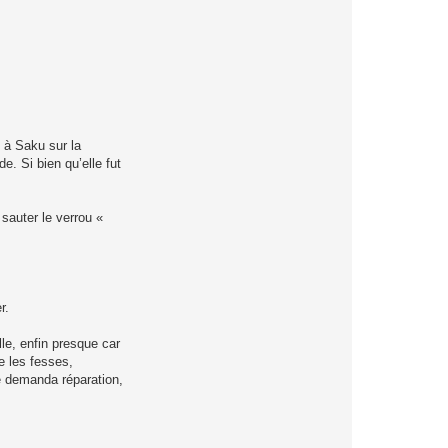
 à Saku sur la
e. Si bien qu’elle fut
sauter le verrou «
r.
le, enfin presque car
ue les fesses,
ie demanda réparation,