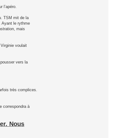
r l’apéro.
u. TSM mit de la
s. Ayant le rythme
stration, mais
Virginie voulait
 pousser vers la
arfois très complices.
re correspondra à
er. Nous