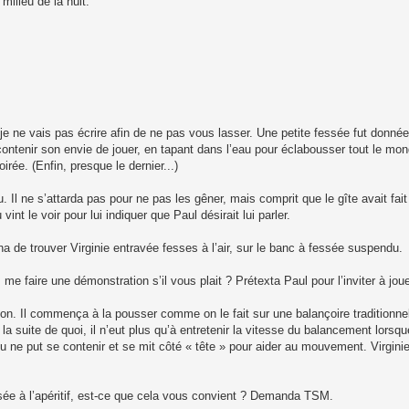
milieu de la nuit.
je ne vais pas écrire afin de ne pas vous lasser. Une petite fessée fut donnée
ontenir son envie de jouer, en tapant dans l’eau pour éclabousser tout le mond
oirée. (Enfin, presque le dernier...)
Il ne s’attarda pas pour ne pas les gêner, mais comprit que le gîte avait fait 
vint le voir pour lui indiquer que Paul désirait lui parler.
nna de trouver Virginie entravée fesses à l’air, sur le banc à fessée suspendu.
me faire une démonstration s’il vous plait ? Prétexta Paul pour l’inviter à joue
ion. Il commença à la pousser comme on le fait sur une balançoire traditionnel
la suite de quoi, il n’eut plus qu’à entretenir la vitesse du balancement lorsq
u ne put se contenir et se mit côté « tête » pour aider au mouvement. Virgin
ssée à l’apéritif, est-ce que cela vous convient ? Demanda TSM.