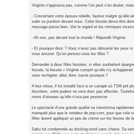
Virginie n’approuva pas, comme l’on peut s’en douter, mais
- Concernant votre épouse rebelle, fautive malgré qu’elle ai
subir sa punition devant nous. Cette fessée devra être donn
message passe bien. Voir le regard et les mimiques incessa
- Ah non, pas devant tout le monde ! Répondit Virginie.
- Et pourquoi donc ? Vous n’avez pas détourné les yeux ni 
vous amuser. Qu’en pensez-vous les filles ?
Demander à deux filles fessées, si elles souhaitent épargner
fessée, la fessée » Virginie comprit qu’elle n’y échapperai
sans rechigner, allez donc savoir pourquoi ?
A leur retour, il fut installé face à un canapé où TSM prit p
fessières, votre pudeur ne sera donc pas affectée. Toutefois,
noms d’oiseaux qu’elle n’osa pas prononcer.
Le spectacle d’une grande qualité se transforma rapidement
manquait plus que le vendeur de pop-corn, pour que cela soit
filles durent appliquer un peu de crème sur les fesses de 
Saku fut condamnée au ducking-stool sans chaise. Sa senten