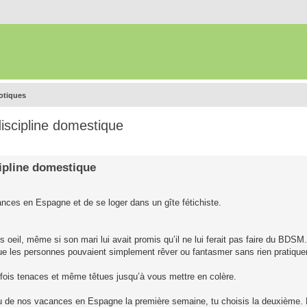
rotiques
 discipline domestique
scipline domestique
nces en Espagne et de se loger dans un gîte fétichiste.
s oeil, même si son mari lui avait promis qu’il ne lui ferait pas faire du BDSM
 ce que les personnes pouvaient simplement rêver ou fantasmer sans rien pratiquer
rfois tenaces et même têtues jusqu’à vous mettre en colère.
 lieu de nos vacances en Espagne la première semaine, tu choisis la deuxième. 