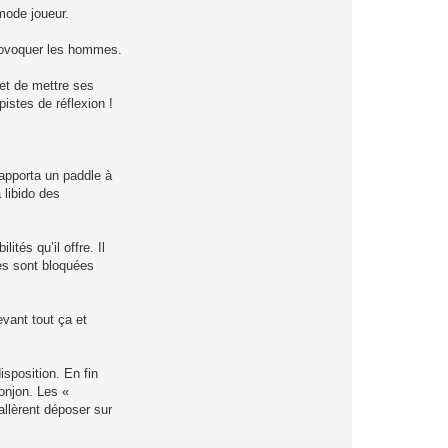
mode joueur.
provoquer les hommes.
 et de mettre ses
pistes de réflexion !
 apporta un paddle à
 libido des
tés qu’il offre. Il
les sont bloquées
evant tout ça et
isposition. En fin
onjon. Les «
allèrent déposer sur