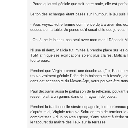
- Parce qu’aussi géniale que soit notre amie, elle est parf
Le ton des échanges étant basés sur l’humour, le jeu puis
- Vous voyez, votre femme commence déjà à avoir des écarts
coudes sur la table. Je pense qu’il serait utile que je vous
- Oh là, ne le laissez pas seul avec mon mari ! Répondit Mal
Ni une ni deux, Malicia fut invitée à prendre place sur les
TSM afin que ses explications soient plus claires. Malicia 
tourtereaux.
Pendant que Virginie prenait une douche au gîte, Paul se ra
trouva vraiment géniale l’idée de la balançoire à fessée, a
dans cet accessoire du Moyen-Âge, vous pouvez être tranqu
Paul découvrir aussi le paillasson de la réflexion, pouvant ê
ressemblait à un gamin, dans un magasin de jouets.
Pendant la traditionnelle sieste espagnole, les tourtereaux 
d’après-midi, Virginie retrouva Saku en train de terminer l
complotistes » d’un nouveau genre, s’amusèrent à écrire su
le tabouret du maître des lieux sur la terrasse.