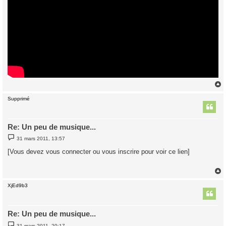
Supprimé
t
Re: Un peu de musique...
M
31 mars 2011, 13:57
e
s
[Vous devez vous connecter ou vous inscrire pour voir ce lien]
s
a
g
e
XjEd9b3
t
Re: Un peu de musique...
M
31 mars 2011, 20:17