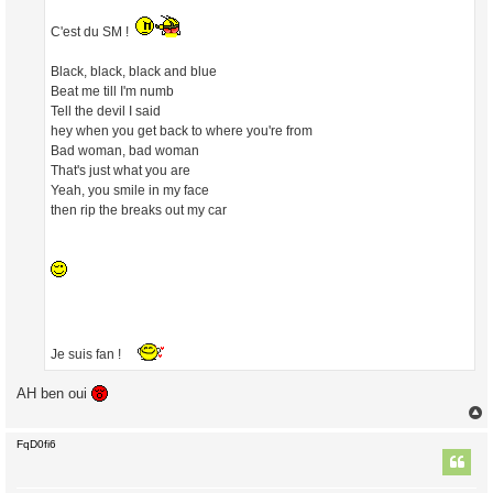
g
e
C'est du SM !
Black, black, black and blue
Beat me till I'm numb
Tell the devil I said
hey when you get back to where you're from
Bad woman, bad woman
That's just what you are
Yeah, you smile in my face
then rip the breaks out my car
Je suis fan !
AH ben oui
FqD0fi6
t