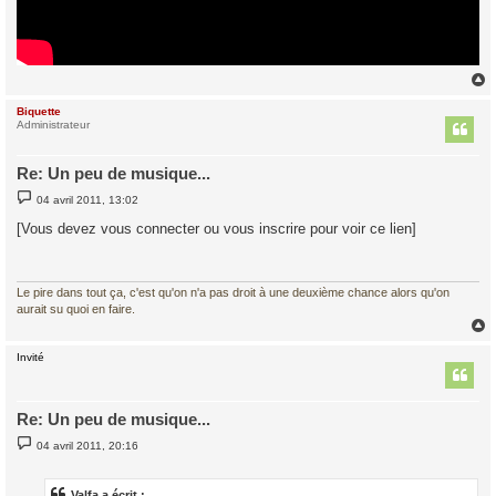
Biquette
t
Administrateur
Re: Un peu de musique...
M
04 avril 2011, 13:02
e
s
[Vous devez vous connecter ou vous inscrire pour voir ce lien]
s
a
g
e
Le pire dans tout ça, c'est qu'on n'a pas droit à une deuxième chance alors qu'on
aurait su quoi en faire.
Invité
t
Re: Un peu de musique...
M
04 avril 2011, 20:16
e
s
s
a
Valfa a écrit :