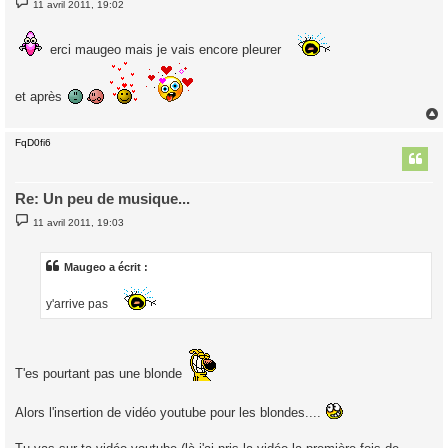
11 avril 2011, 19:02
e
s
s
a
erci maugeo mais je vais encore pleurer
g
e
et après
FqD0fi6
t
Re: Un peu de musique...
M
11 avril 2011, 19:03
e
s
s
a
Maugeo a écrit :
g
e
y'arrive pas
T'es pourtant pas une blonde
Alors l'insertion de vidéo youtube pour les blondes....