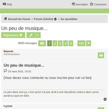
FAQ
Inscription
Connexion
Accueil du forum
Forum Général 🏠
Au quotidien
Un peu de musique...
Répondre
1
2
3
4
5
167
Page
1
sur
167
Suivant
6648 messages
…
Biquette
Administrateur
Un peu de musique...
M
25 mars 2011, 10:51
e
s
[Vous devez vous connecter ou vous inscrire pour voir ce lien]
s
a
g
e
Le pire dans tout ça, c'est qu'on n'a pas droit à une deuxième chance alors qu'on
aurait su quoi en faire.
FqD0fi6