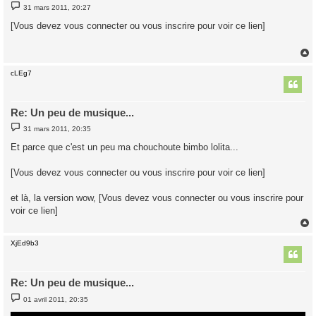
M
31 mars 2011, 20:27
e
s
[Vous devez vous connecter ou vous inscrire pour voir ce lien]
s
a
g
e
cLEg7
t
Re: Un peu de musique...
M
31 mars 2011, 20:35
e
s
Et parce que c'est un peu ma chouchoute bimbo lolita...
s
a
g
[Vous devez vous connecter ou vous inscrire pour voir ce lien]
e
et là, la version wow, [Vous devez vous connecter ou vous inscrire pour
voir ce lien]
XjEd9b3
t
Re: Un peu de musique...
M
01 avril 2011, 20:35
e
s