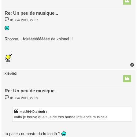
Re: Un peu de musique...
M
01 avril 2011, 22:37
e
s
s
a
g
Rhoooo... foiréééééééééé de kolonel !!
e
XjEd9b3
t
Re: Un peu de musique...
M
01 avril 2011, 22:39
e
s
s
a
mel29440 a écrit :
g
valfa je trouve que tu a de tres bonne influence musicale
e
tu parles du poste du kolon là ?