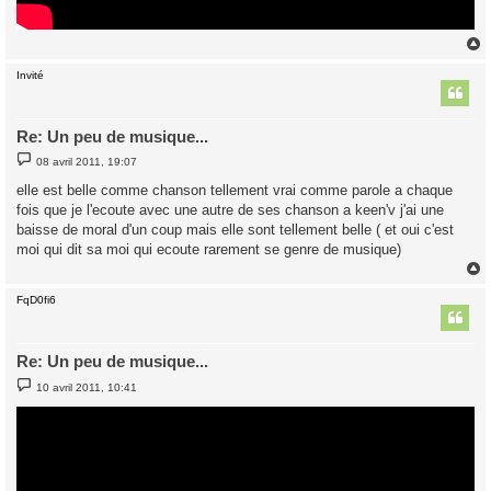
Invité
t
Re: Un peu de musique...
M
08 avril 2011, 19:07
e
s
elle est belle comme chanson tellement vrai comme parole a chaque
s
fois que je l'ecoute avec une autre de ses chanson a keen'v j'ai une
a
g
baisse de moral d'un coup mais elle sont tellement belle ( et oui c'est
e
moi qui dit sa moi qui ecoute rarement se genre de musique)
FqD0fi6
t
Re: Un peu de musique...
M
10 avril 2011, 10:41
e
s
s
a
g
e