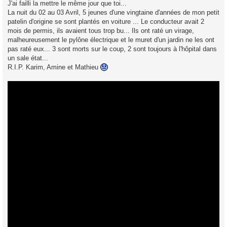
J'ai failli la mettre le même jour que toi...
La nuit du 02 au 03 Avril, 5 jeunes d'une vingtaine d'années de mon petit
patelin d'origine se sont plantés en voiture ... Le conducteur avait 2
mois de permis, ils avaient tous trop bu... Ils ont raté un virage,
malheureusement le pylône électrique et le muret d'un jardin ne les ont
pas raté eux... 3 sont morts sur le coup, 2 sont toujours à l'hôpital dans
un sale état...
R.I.P. Karim, Amine et Mathieu