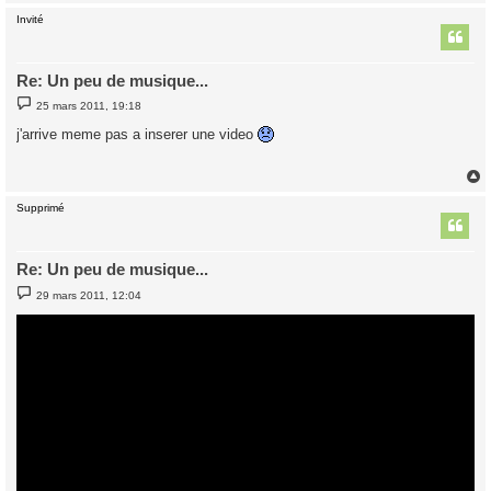
Invité
t
Re: Un peu de musique...
M
25 mars 2011, 19:18
e
s
j'arrive meme pas a inserer une video
s
a
g
e
Supprimé
t
Re: Un peu de musique...
M
29 mars 2011, 12:04
e
s
s
a
g
e