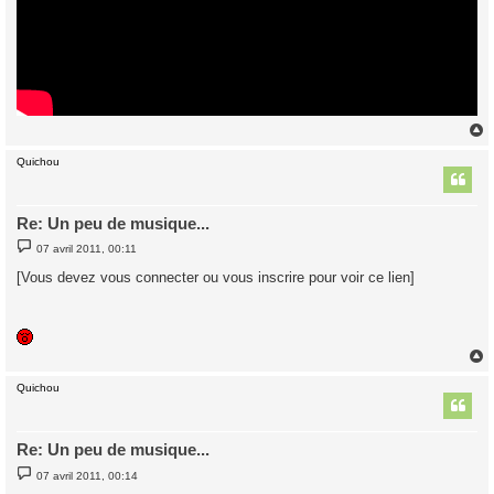
Quichou
t
Re: Un peu de musique...
M
07 avril 2011, 00:11
e
s
[Vous devez vous connecter ou vous inscrire pour voir ce lien]
s
a
g
e
Quichou
t
Re: Un peu de musique...
M
07 avril 2011, 00:14
e