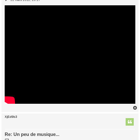
e
s
s
a
g
e
XjEd9b3
t
Re: Un peu de musique...
M