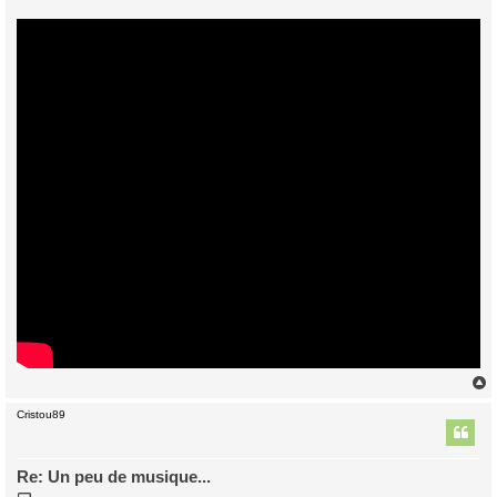
Cristou89
t
Re: Un peu de musique...
M