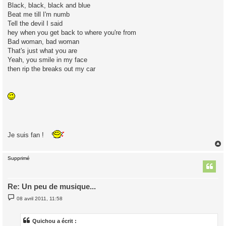
Black, black, black and blue
Beat me till I'm numb
Tell the devil I said
hey when you get back to where you're from
Bad woman, bad woman
That's just what you are
Yeah, you smile in my face
then rip the breaks out my car
Je suis fan !
Supprimé
t
Re: Un peu de musique...
M
08 avril 2011, 11:58
e
s
s
a
Quichou a écrit :