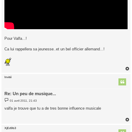
Pour Valfa...!
Ca lui rappellera sa jeunesse..et un bel officier allemand...!
Invité
t
Re: Un peu de musique...
M
01 avril 2011, 21:43
e
s
valfa je trouve que tu a de tres bonne influence musicale
s
a
g
e
XjEd9b3
t