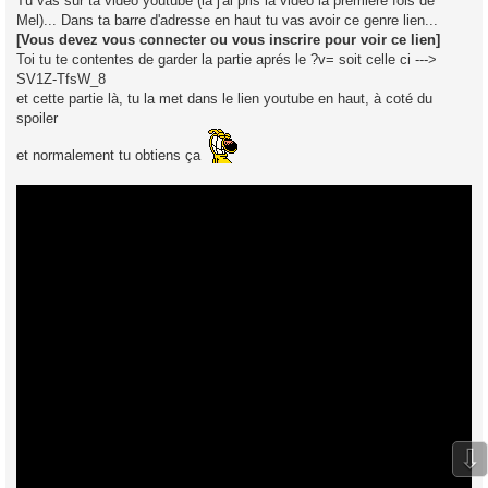
Tu vas sur ta vidéo youtube (là j'ai pris la vidéo la première fois de
Mel)... Dans ta barre d'adresse en haut tu vas avoir ce genre lien...
[Vous devez vous connecter ou vous inscrire pour voir ce lien]
Toi tu te contentes de garder la partie aprés le ?v= soit celle ci --->
SV1Z-TfsW_8
et cette partie là, tu la met dans le lien youtube en haut, à coté du
spoiler
et normalement tu obtiens ça
⇩