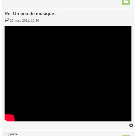
t
Re: Un peu de musique...
M
25 mars 2011, 12:20
e
s
s
a
g
e
Supprimé