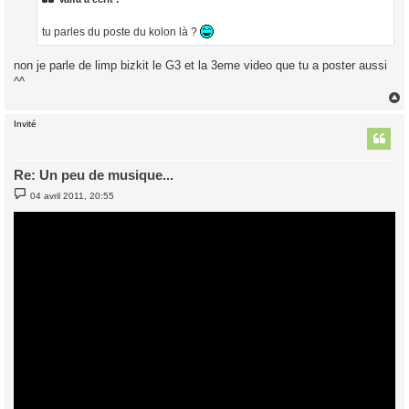
g
e
tu parles du poste du kolon là ?
non je parle de limp bizkit le G3 et la 3eme video que tu a poster aussi
^^
Invité
t
Re: Un peu de musique...
M
04 avril 2011, 20:55
e
s
s
a
g
e