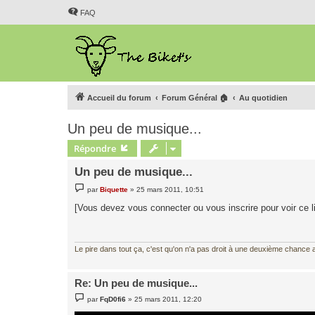
FAQ
Accueil du forum
Forum Général 🏠
Au quotidien
Un peu de musique...
Répondre
Un peu de musique...
M
par
Biquette
»
25 mars 2011, 10:51
e
s
[Vous devez vous connecter ou vous inscrire pour voir ce l
s
a
g
e
Le pire dans tout ça, c'est qu'on n'a pas droit à une deuxième chance al
Re: Un peu de musique...
M
par
FqD0fi6
»
25 mars 2011, 12:20
e
s