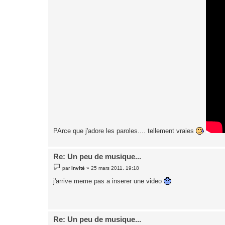
PArce que j'adore les paroles.... tellement vraies
Re: Un peu de musique...
M
par
Invité
»
25 mars 2011, 19:18
e
s
j'arrive meme pas a inserer une video
s
a
g
e
Re: Un peu de musique...