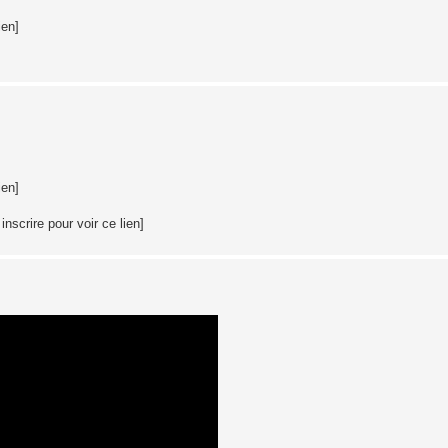
ien]
ien]
nscrire pour voir ce lien]