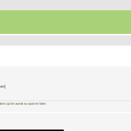
ien]
ors qu'on aurait su quoi en faire.