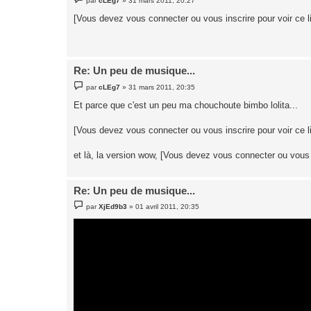
par
cLEg7
»
31 mars 2011, 20:27
e
s
[Vous devez vous connecter ou vous inscrire pour voir ce l
s
a
g
e
Re: Un peu de musique...
M
par
cLEg7
»
31 mars 2011, 20:35
e
s
Et parce que c'est un peu ma chouchoute bimbo lolita...
s
a
g
[Vous devez vous connecter ou vous inscrire pour voir ce l
e
et là, la version wow, [Vous devez vous connecter ou vous i
Re: Un peu de musique...
M
par
XjEd9b3
»
01 avril 2011, 20:35
e
s
s
a
g
e