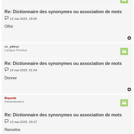
Re: Dictionnaire des synonymes ou association de mots
M
12 mai 2025, 19:00
e
s
Offrir
s
a
g
e
cv_ptitruc
t
Langue Pendue
Re: Dictionnaire des synonymes ou association de mots
M
13 mai 2025, 01:04
e
s
Donner
s
a
g
e
Biquette
t
Administrateur
Re: Dictionnaire des synonymes ou association de mots
M
13 mai 2025, 20:27
e
s
Remettre
s