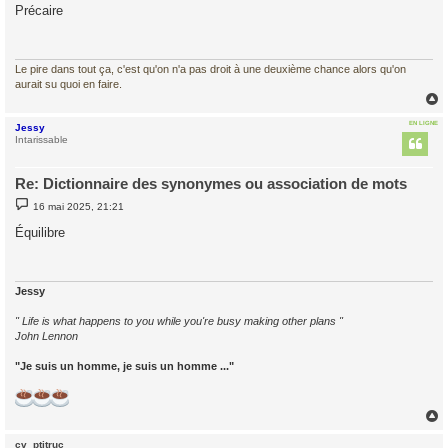
s
Précaire
s
a
g
e
Le pire dans tout ça, c'est qu'on n'a pas droit à une deuxième chance alors qu'on
aurait su quoi en faire.
EN LIGNE
Jessy
t
Intarissable
Re: Dictionnaire des synonymes ou association de mots
M
16 mai 2025, 21:21
e
s
Équilibre
s
a
g
e
Jessy
" Life is what happens to you while you're busy making other plans "
John Lennon
"Je suis un homme, je suis un homme ..."
cv_ptitruc