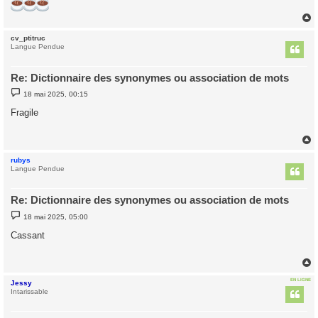
cv_ptitruc
t
Langue Pendue
Re: Dictionnaire des synonymes ou association de mots
M
18 mai 2025, 00:15
e
s
Fragile
s
a
g
e
rubys
t
Langue Pendue
Re: Dictionnaire des synonymes ou association de mots
M
18 mai 2025, 05:00
e
s
Cassant
s
a
g
e
EN LIGNE
Jessy
t
Intarissable