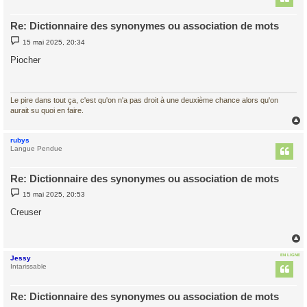
Re: Dictionnaire des synonymes ou association de mots
M
15 mai 2025, 20:34
e
s
Piocher
s
a
g
e
Le pire dans tout ça, c'est qu'on n'a pas droit à une deuxième chance alors qu'on
aurait su quoi en faire.
rubys
t
Langue Pendue
Re: Dictionnaire des synonymes ou association de mots
M
15 mai 2025, 20:53
e
s
Creuser
s
a
g
e
EN LIGNE
Jessy
t
Intarissable
Re: Dictionnaire des synonymes ou association de mots