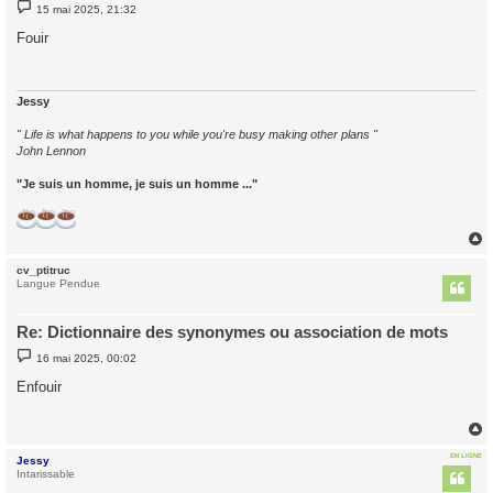
M
15 mai 2025, 21:32
e
s
Fouir
s
a
g
e
Jessy
" Life is what happens to you while you're busy making other plans "
John Lennon
"Je suis un homme, je suis un homme ..."
cv_ptitruc
t
Langue Pendue
Re: Dictionnaire des synonymes ou association de mots
M
16 mai 2025, 00:02
e
s
Enfouir
s
a
g
e
EN LIGNE
Jessy
t
Intarissable