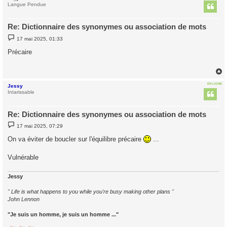
t
Langue Pendue
Re: Dictionnaire des synonymes ou association de mots
M
17 mai 2025, 01:33
e
s
Précaire
s
a
g
e
EN LIGNE
Jessy
t
Intarissable
Re: Dictionnaire des synonymes ou association de mots
M
17 mai 2025, 07:29
e
s
On va éviter de boucler sur l'équilibre précaire
...
s
a
g
Vulnérable
e
Jessy
" Life is what happens to you while you're busy making other plans "
John Lennon
"Je suis un homme, je suis un homme ..."