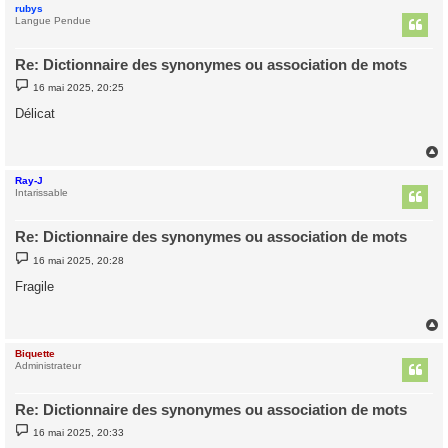
rubys
t
Langue Pendue
Re: Dictionnaire des synonymes ou association de mots
M
16 mai 2025, 20:25
e
s
Délicat
s
a
g
e
Ray-J
t
Intarissable
Re: Dictionnaire des synonymes ou association de mots
M
16 mai 2025, 20:28
e
s
Fragile
s
a
g
e
Biquette
t
Administrateur
Re: Dictionnaire des synonymes ou association de mots
M
16 mai 2025, 20:33
e