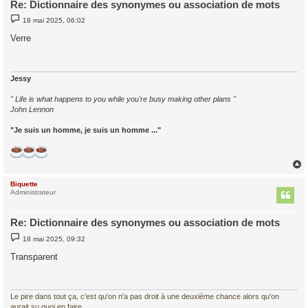
Re: Dictionnaire des synonymes ou association de mots
M
18 mai 2025, 06:02
e
s
Verre
s
a
g
e
Jessy
" Life is what happens to you while you're busy making other plans "
John Lennon
"Je suis un homme, je suis un homme ..."
Biquette
t
Administrateur
Re: Dictionnaire des synonymes ou association de mots
M
18 mai 2025, 09:32
e
s
Transparent
s
a
g
e
Le pire dans tout ça, c'est qu'on n'a pas droit à une deuxième chance alors qu'on
aurait su quoi en faire.