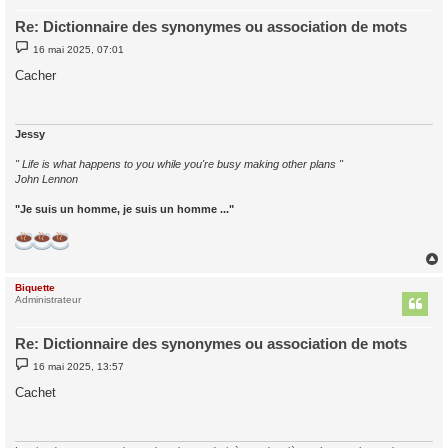
Re: Dictionnaire des synonymes ou association de mots
M
16 mai 2025, 07:01
e
s
Cacher
s
a
g
e
Jessy
" Life is what happens to you while you're busy making other plans "
John Lennon
"Je suis un homme, je suis un homme ..."
Biquette
t
Administrateur
Re: Dictionnaire des synonymes ou association de mots
M
16 mai 2025, 13:57
e
s
Cachet
s
a
g
e