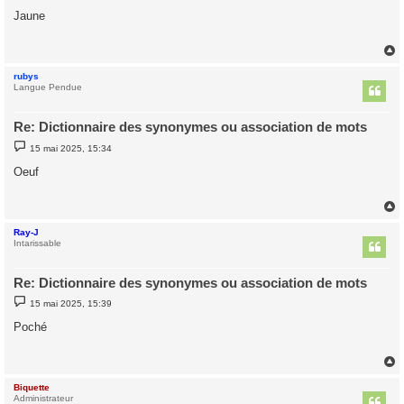
s
Jaune
s
a
g
e
rubys
t
Langue Pendue
Re: Dictionnaire des synonymes ou association de mots
M
15 mai 2025, 15:34
e
s
Oeuf
s
a
g
e
Ray-J
t
Intarissable
Re: Dictionnaire des synonymes ou association de mots
M
15 mai 2025, 15:39
e
s
Poché
s
a
g
e
Biquette
t
Administrateur