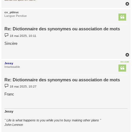
cv_ptitruc
t
Langue Pendue
Re: Dictionnaire des synonymes ou association de mots
M
18 mai 2025, 10:11
e
s
Sincère
s
a
g
e
EN LIGNE
Jessy
t
Intarissable
Re: Dictionnaire des synonymes ou association de mots
M
18 mai 2025, 10:27
e
s
Franc
s
a
g
e
Jessy
" Life is what happens to you while you're busy making other plans "
John Lennon