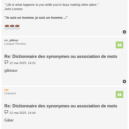
" Life is what happens to you while you're busy making other plans "
John Lennon
"Je suis un homme, je suis un homme ..."
cv_ptitruc
t
Langue Pendue
Re: Dictionnaire des synonymes ou association de mots
M
12 mai 2025, 14:21
e
s
gâteaux
s
a
g
e
vje
t
Loquace
Re: Dictionnaire des synonymes ou association de mots
M
12 mai 2025, 14:44
e
s
Gâter
s
a
g