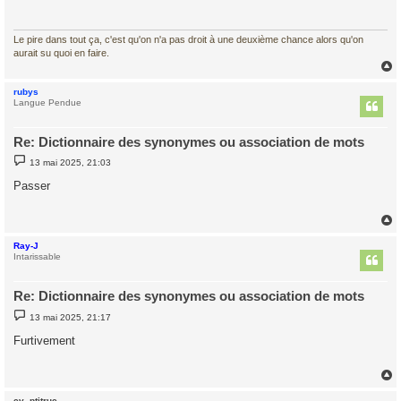
a
g
e
Le pire dans tout ça, c'est qu'on n'a pas droit à une deuxième chance alors qu'on
aurait su quoi en faire.
rubys
t
Langue Pendue
Re: Dictionnaire des synonymes ou association de mots
M
13 mai 2025, 21:03
e
s
Passer
s
a
g
e
Ray-J
t
Intarissable
Re: Dictionnaire des synonymes ou association de mots
M
13 mai 2025, 21:17
e
s
Furtivement
s
a
g
e
cv_ptitruc