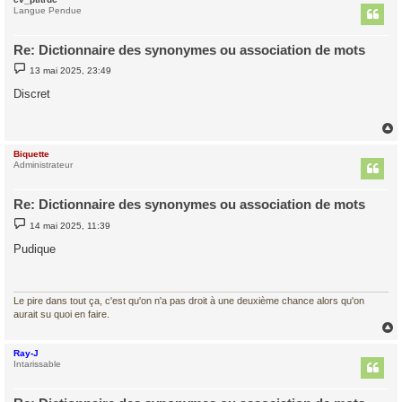
t
Langue Pendue
Re: Dictionnaire des synonymes ou association de mots
M
13 mai 2025, 23:49
e
s
Discret
s
a
g
e
Biquette
t
Administrateur
Re: Dictionnaire des synonymes ou association de mots
M
14 mai 2025, 11:39
e
s
Pudique
s
a
g
e
Le pire dans tout ça, c'est qu'on n'a pas droit à une deuxième chance alors qu'on
aurait su quoi en faire.
Ray-J
t
Intarissable