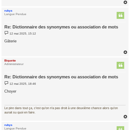
e
rubys
t
Langue Pendue
Re: Dictionnaire des synonymes ou association de mots
M
12 mai 2025, 15:12
e
s
Gâterie
s
a
g
e
Biquette
t
Administrateur
Re: Dictionnaire des synonymes ou association de mots
M
12 mai 2025, 18:46
e
s
Choyer
s
a
g
e
Le pire dans tout ça, c'est qu'on n'a pas droit à une deuxième chance alors qu'on
aurait su quoi en faire.
rubys
t
Langue Pendue