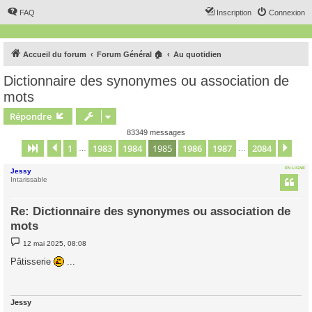
FAQ
Inscription
Connexion
Accueil du forum
Forum Général 🏠
Au quotidien
Dictionnaire des synonymes ou association de
mots
Répondre
83349 messages
1
1983
1984
1985
1986
1987
2084
Page
1985
Précédent
sur
2084
Sui
…
…
EN LIGNE
Jessy
Intarissable
Re: Dictionnaire des synonymes ou association de
mots
M
12 mai 2025, 08:08
e
s
Pâtisserie
...
s
a
g
e
Jessy