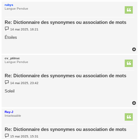
rubys
t
Langue Pendue
Re: Dictionnaire des synonymes ou association de mots
M
14 mai 2025, 16:21
e
s
Étoiles
s
a
g
e
cv_ptitruc
t
Langue Pendue
Re: Dictionnaire des synonymes ou association de mots
M
14 mai 2025, 23:42
e
s
Soleil
s
a
g
e
Ray-J
t
Intarissable
Re: Dictionnaire des synonymes ou association de mots
M
15 mai 2025, 15:31
e