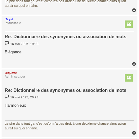
Le pire dans tout ça, c'est qu'on n'a pas droit à une deuxième chance alors qu'on
aurait su quoi en faire.
Ray-J
t
Intarissable
Re: Dictionnaire des synonymes ou association de mots
M
16 mai 2025, 19:00
e
s
Elégance
s
a
g
e
Biquette
t
Administrateur
Re: Dictionnaire des synonymes ou association de mots
M
16 mai 2025, 20:23
e
s
Harmonieux
s
a
g
e
Le pire dans tout ça, c'est qu'on n'a pas droit à une deuxième chance alors qu'on
aurait su quoi en faire.