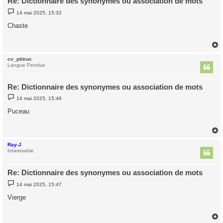
Re: Dictionnaire des synonymes ou association de mots
M
14 mai 2025, 15:32
e
s
Chaste
s
a
g
e
cv_ptitruc
t
Langue Pendue
Re: Dictionnaire des synonymes ou association de mots
M
14 mai 2025, 15:46
e
s
Puceau
s
a
g
e
Ray-J
t
Intarissable
Re: Dictionnaire des synonymes ou association de mots
M
14 mai 2025, 15:47
e
s
Vierge
s
a
g
e