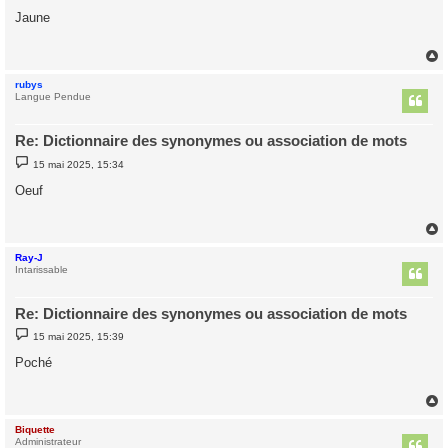
s
Jaune
s
a
g
e
rubys
t
Langue Pendue
Re: Dictionnaire des synonymes ou association de mots
M
15 mai 2025, 15:34
e
s
Oeuf
s
a
g
e
Ray-J
t
Intarissable
Re: Dictionnaire des synonymes ou association de mots
M
15 mai 2025, 15:39
e
s
Poché
s
a
g
e
Biquette
t
Administrateur