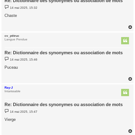
Re: Dictionnaire des synonymes ou association de mots
M
14 mai 2025, 15:32
e
s
Chaste
s
a
g
e
cv_ptitruc
t
Langue Pendue
Re: Dictionnaire des synonymes ou association de mots
M
14 mai 2025, 15:46
e
s
Puceau
s
a
g
e
Ray-J
t
Intarissable
Re: Dictionnaire des synonymes ou association de mots
M
14 mai 2025, 15:47
e
s
Vierge
s
a
g
e