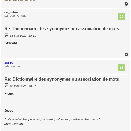
cv_ptitruc
t
Langue Pendue
Re: Dictionnaire des synonymes ou association de mots
M
18 mai 2025, 10:11
e
s
Sincère
s
a
g
e
Jessy
t
Intarissable
Re: Dictionnaire des synonymes ou association de mots
M
18 mai 2025, 10:27
e
s
Franc
s
a
g
e
Jessy
" Life is what happens to you while you're busy making other plans "
John Lennon