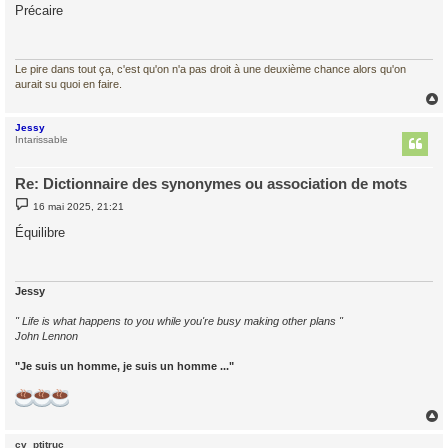
s
Précaire
s
a
g
e
Le pire dans tout ça, c'est qu'on n'a pas droit à une deuxième chance alors qu'on
aurait su quoi en faire.
Jessy
t
Intarissable
Re: Dictionnaire des synonymes ou association de mots
M
16 mai 2025, 21:21
e
s
Équilibre
s
a
g
e
Jessy
" Life is what happens to you while you're busy making other plans "
John Lennon
"Je suis un homme, je suis un homme ..."
cv_ptitruc