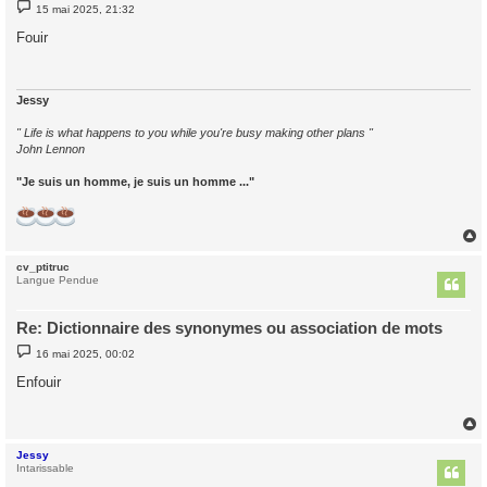
M
15 mai 2025, 21:32
e
s
Fouir
s
a
g
e
Jessy
" Life is what happens to you while you're busy making other plans "
John Lennon
"Je suis un homme, je suis un homme ..."
cv_ptitruc
t
Langue Pendue
Re: Dictionnaire des synonymes ou association de mots
M
16 mai 2025, 00:02
e
s
Enfouir
s
a
g
e
Jessy
t
Intarissable