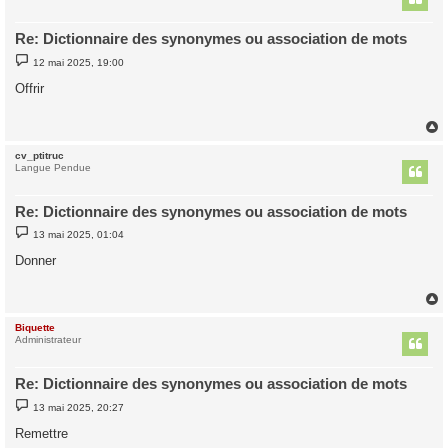
Re: Dictionnaire des synonymes ou association de mots
M
12 mai 2025, 19:00
e
s
Offrir
s
a
g
e
cv_ptitruc
t
Langue Pendue
Re: Dictionnaire des synonymes ou association de mots
M
13 mai 2025, 01:04
e
s
Donner
s
a
g
e
Biquette
t
Administrateur
Re: Dictionnaire des synonymes ou association de mots
M
13 mai 2025, 20:27
e
s
Remettre
s