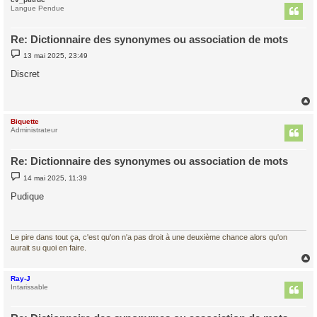
t
Langue Pendue
Re: Dictionnaire des synonymes ou association de mots
M
13 mai 2025, 23:49
e
s
Discret
s
a
g
e
Biquette
t
Administrateur
Re: Dictionnaire des synonymes ou association de mots
M
14 mai 2025, 11:39
e
s
Pudique
s
a
g
e
Le pire dans tout ça, c'est qu'on n'a pas droit à une deuxième chance alors qu'on
aurait su quoi en faire.
Ray-J
t
Intarissable