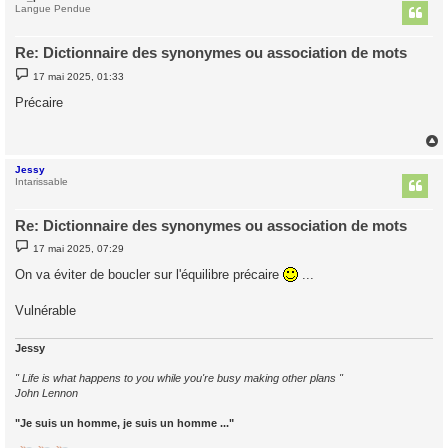
t
Langue Pendue
Re: Dictionnaire des synonymes ou association de mots
M
17 mai 2025, 01:33
e
s
Précaire
s
a
g
e
Jessy
t
Intarissable
Re: Dictionnaire des synonymes ou association de mots
M
17 mai 2025, 07:29
e
s
On va éviter de boucler sur l'équilibre précaire
...
s
a
g
Vulnérable
e
Jessy
" Life is what happens to you while you're busy making other plans "
John Lennon
"Je suis un homme, je suis un homme ..."