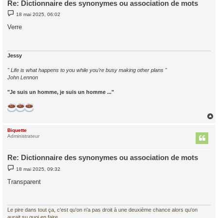
Re: Dictionnaire des synonymes ou association de mots
M
18 mai 2025, 06:02
e
s
Verre
s
a
g
e
Jessy
" Life is what happens to you while you're busy making other plans "
John Lennon
"Je suis un homme, je suis un homme ..."
Biquette
t
Administrateur
Re: Dictionnaire des synonymes ou association de mots
M
18 mai 2025, 09:32
e
s
Transparent
s
a
g
e
Le pire dans tout ça, c'est qu'on n'a pas droit à une deuxième chance alors qu'on
aurait su quoi en faire.