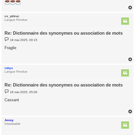
cv_ptitruc
t
Langue Pendue
Re: Dictionnaire des synonymes ou association de mots
M
18 mai 2025, 00:15
e
s
Fragile
s
a
g
e
rubys
t
Langue Pendue
Re: Dictionnaire des synonymes ou association de mots
M
18 mai 2025, 05:00
e
s
Cassant
s
a
g
e
Jessy
t
Intarissable