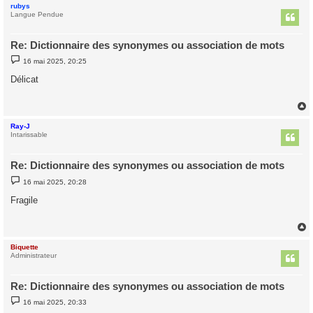
rubys
t
Langue Pendue
Re: Dictionnaire des synonymes ou association de mots
M
16 mai 2025, 20:25
e
s
Délicat
s
a
g
e
Ray-J
t
Intarissable
Re: Dictionnaire des synonymes ou association de mots
M
16 mai 2025, 20:28
e
s
Fragile
s
a
g
e
Biquette
t
Administrateur
Re: Dictionnaire des synonymes ou association de mots
M
16 mai 2025, 20:33
e