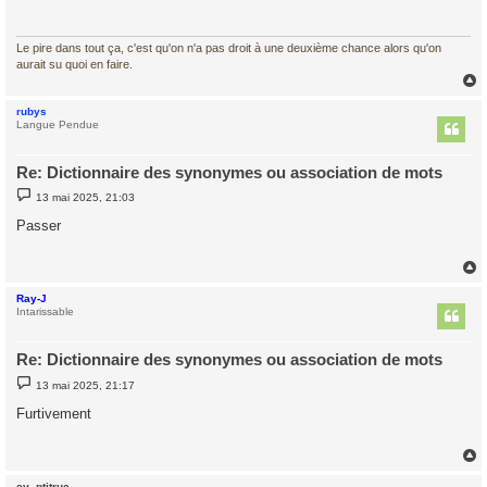
a
g
e
Le pire dans tout ça, c'est qu'on n'a pas droit à une deuxième chance alors qu'on
aurait su quoi en faire.
rubys
t
Langue Pendue
Re: Dictionnaire des synonymes ou association de mots
M
13 mai 2025, 21:03
e
s
Passer
s
a
g
e
Ray-J
t
Intarissable
Re: Dictionnaire des synonymes ou association de mots
M
13 mai 2025, 21:17
e
s
Furtivement
s
a
g
e
cv_ptitruc