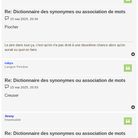
Re: Dictionnaire des synonymes ou association de mots
M
15 mai 2025, 20:34
e
s
Piocher
s
a
g
e
Le pire dans tout ça, c'est qu'on n'a pas droit à une deuxième chance alors qu'on
aurait su quoi en faire.
rubys
t
Langue Pendue
Re: Dictionnaire des synonymes ou association de mots
M
15 mai 2025, 20:53
e
s
Creuser
s
a
g
e
Jessy
t
Intarissable
Re: Dictionnaire des synonymes ou association de mots