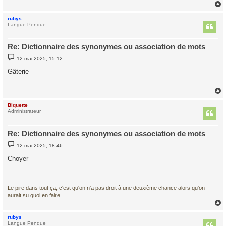
e
rubys
t
Langue Pendue
Re: Dictionnaire des synonymes ou association de mots
M
12 mai 2025, 15:12
e
s
Gâterie
s
a
g
e
Biquette
t
Administrateur
Re: Dictionnaire des synonymes ou association de mots
M
12 mai 2025, 18:46
e
s
Choyer
s
a
g
e
Le pire dans tout ça, c'est qu'on n'a pas droit à une deuxième chance alors qu'on
aurait su quoi en faire.
rubys
t
Langue Pendue