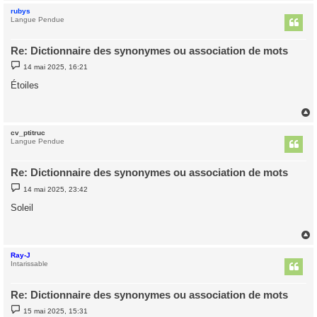
rubys
t
Langue Pendue
Re: Dictionnaire des synonymes ou association de mots
M
14 mai 2025, 16:21
e
s
Étoiles
s
a
g
e
cv_ptitruc
t
Langue Pendue
Re: Dictionnaire des synonymes ou association de mots
M
14 mai 2025, 23:42
e
s
Soleil
s
a
g
e
Ray-J
t
Intarissable
Re: Dictionnaire des synonymes ou association de mots
M
15 mai 2025, 15:31
e