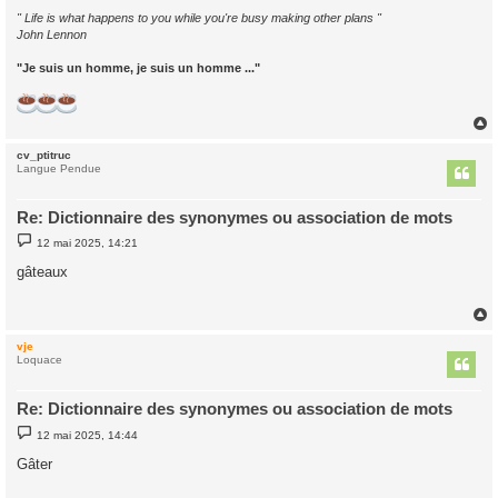
" Life is what happens to you while you're busy making other plans "
John Lennon
"Je suis un homme, je suis un homme ..."
cv_ptitruc
t
Langue Pendue
Re: Dictionnaire des synonymes ou association de mots
M
12 mai 2025, 14:21
e
s
gâteaux
s
a
g
e
vje
t
Loquace
Re: Dictionnaire des synonymes ou association de mots
M
12 mai 2025, 14:44
e
s
Gâter
s
a
g