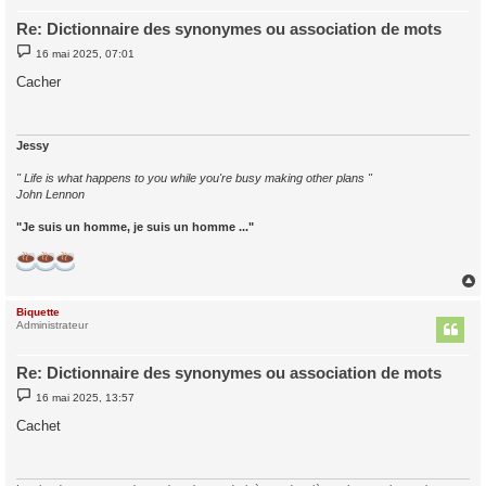
Re: Dictionnaire des synonymes ou association de mots
M
16 mai 2025, 07:01
e
s
Cacher
s
a
g
e
Jessy
" Life is what happens to you while you're busy making other plans "
John Lennon
"Je suis un homme, je suis un homme ..."
Biquette
t
Administrateur
Re: Dictionnaire des synonymes ou association de mots
M
16 mai 2025, 13:57
e
s
Cachet
s
a
g
e