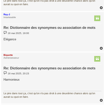
Le pire dans tout ça, c'est qu'on n'a pas droit à une deuxième chance alors qu'on
aurait su quoi en faire.
Ray-J
t
Intarissable
Re: Dictionnaire des synonymes ou association de mots
M
16 mai 2025, 19:00
e
s
Elégance
s
a
g
e
Biquette
t
Administrateur
Re: Dictionnaire des synonymes ou association de mots
M
16 mai 2025, 20:23
e
s
Harmonieux
s
a
g
e
Le pire dans tout ça, c'est qu'on n'a pas droit à une deuxième chance alors qu'on
aurait su quoi en faire.