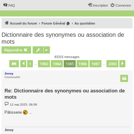
FAQ
Inscription
Connexion
Accueil du forum
Forum Général 🏠
Au quotidien
Dictionnaire des synonymes ou association de
mots
Répondre
83315 messages
1
1983
1984
1985
1986
1987
2083
Page
1985
Précédent
sur
2083
Sui
…
…
Jessy
Intarissable
Re: Dictionnaire des synonymes ou association de
mots
M
12 mai 2025, 08:08
e
s
Pâtisserie
...
s
a
g
e
Jessy