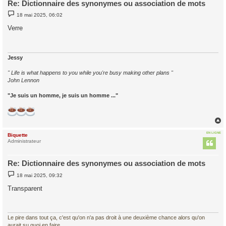
Re: Dictionnaire des synonymes ou association de mots
M
18 mai 2025, 06:02
e
s
Verre
s
a
g
e
Jessy
" Life is what happens to you while you're busy making other plans "
John Lennon
"Je suis un homme, je suis un homme ..."
EN LIGNE
Biquette
t
Administrateur
Re: Dictionnaire des synonymes ou association de mots
M
18 mai 2025, 09:32
e
s
Transparent
s
a
g
e
Le pire dans tout ça, c'est qu'on n'a pas droit à une deuxième chance alors qu'on
aurait su quoi en faire.