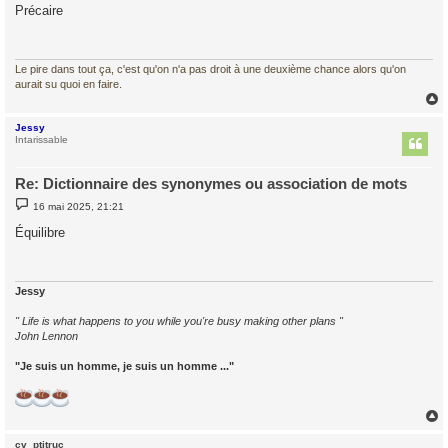
s
Précaire
s
a
g
e
Le pire dans tout ça, c'est qu'on n'a pas droit à une deuxième chance alors qu'on
aurait su quoi en faire.
Jessy
t
Intarissable
Re: Dictionnaire des synonymes ou association de mots
M
16 mai 2025, 21:21
e
s
Équilibre
s
a
g
e
Jessy
" Life is what happens to you while you're busy making other plans "
John Lennon
"Je suis un homme, je suis un homme ..."
cv_ptitruc