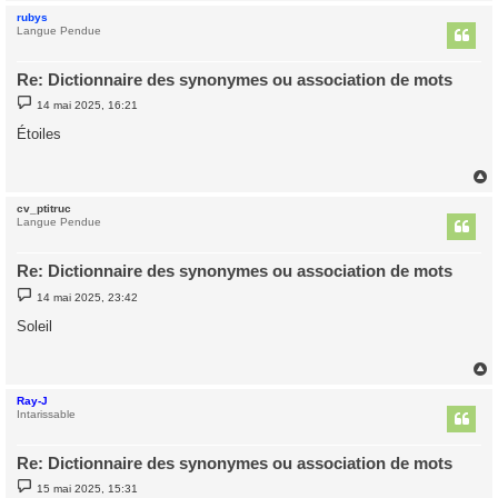
rubys
t
Langue Pendue
Re: Dictionnaire des synonymes ou association de mots
M
14 mai 2025, 16:21
e
s
Étoiles
s
a
g
e
cv_ptitruc
t
Langue Pendue
Re: Dictionnaire des synonymes ou association de mots
M
14 mai 2025, 23:42
e
s
Soleil
s
a
g
e
Ray-J
t
Intarissable
Re: Dictionnaire des synonymes ou association de mots
M
15 mai 2025, 15:31
e