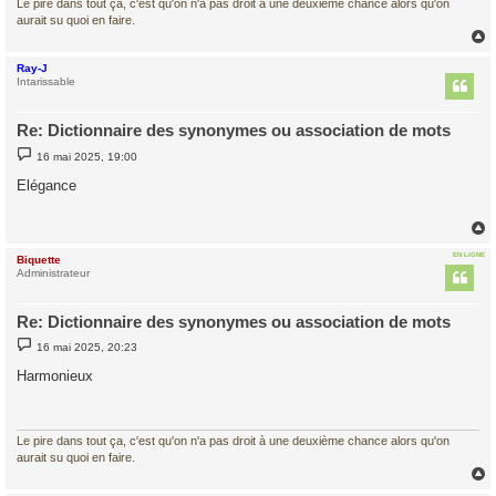
Le pire dans tout ça, c'est qu'on n'a pas droit à une deuxième chance alors qu'on
aurait su quoi en faire.
Ray-J
t
Intarissable
Re: Dictionnaire des synonymes ou association de mots
M
16 mai 2025, 19:00
e
s
Elégance
s
a
g
e
EN LIGNE
Biquette
t
Administrateur
Re: Dictionnaire des synonymes ou association de mots
M
16 mai 2025, 20:23
e
s
Harmonieux
s
a
g
e
Le pire dans tout ça, c'est qu'on n'a pas droit à une deuxième chance alors qu'on
aurait su quoi en faire.