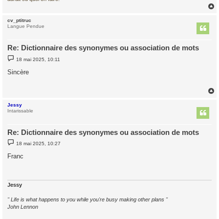
cv_ptitruc
t
Langue Pendue
Re: Dictionnaire des synonymes ou association de mots
M
18 mai 2025, 10:11
e
s
Sincère
s
a
g
e
Jessy
t
Intarissable
Re: Dictionnaire des synonymes ou association de mots
M
18 mai 2025, 10:27
e
s
Franc
s
a
g
e
Jessy
" Life is what happens to you while you're busy making other plans "
John Lennon