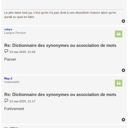
a
g
e
Le pire dans tout ça, c'est qu'on n'a pas droit à une deuxième chance alors qu'on
aurait su quoi en faire.
rubys
t
Langue Pendue
Re: Dictionnaire des synonymes ou association de mots
M
13 mai 2025, 21:03
e
s
Passer
s
a
g
e
Ray-J
t
Intarissable
Re: Dictionnaire des synonymes ou association de mots
M
13 mai 2025, 21:17
e
s
Furtivement
s
a
g
e
cv_ptitruc