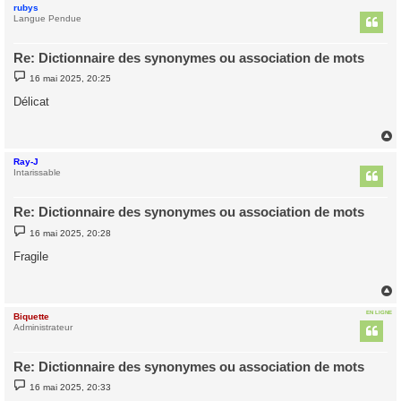
rubys
t
Langue Pendue
Re: Dictionnaire des synonymes ou association de mots
M
16 mai 2025, 20:25
e
s
Délicat
s
a
g
e
Ray-J
t
Intarissable
Re: Dictionnaire des synonymes ou association de mots
M
16 mai 2025, 20:28
e
s
Fragile
s
a
g
e
EN LIGNE
Biquette
t
Administrateur
Re: Dictionnaire des synonymes ou association de mots
M
16 mai 2025, 20:33
e