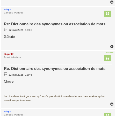
e
rubys
t
Langue Pendue
Re: Dictionnaire des synonymes ou association de mots
M
12 mai 2025, 15:12
e
s
Gâterie
s
a
g
e
EN LIGNE
Biquette
t
Administrateur
Re: Dictionnaire des synonymes ou association de mots
M
12 mai 2025, 18:46
e
s
Choyer
s
a
g
e
Le pire dans tout ça, c'est qu'on n'a pas droit à une deuxième chance alors qu'on
aurait su quoi en faire.
rubys
t
Langue Pendue