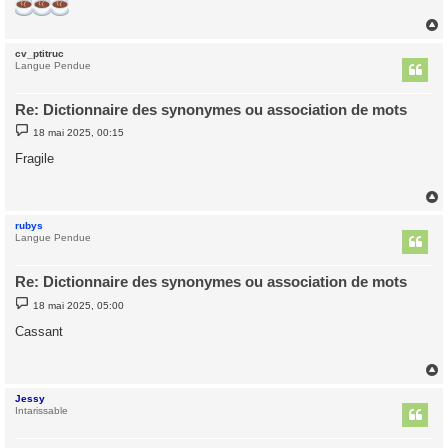
cv_ptitruc
t
Langue Pendue
Re: Dictionnaire des synonymes ou association de mots
M
18 mai 2025, 00:15
e
s
Fragile
s
a
g
e
rubys
t
Langue Pendue
Re: Dictionnaire des synonymes ou association de mots
M
18 mai 2025, 05:00
e
s
Cassant
s
a
g
e
Jessy
t
Intarissable