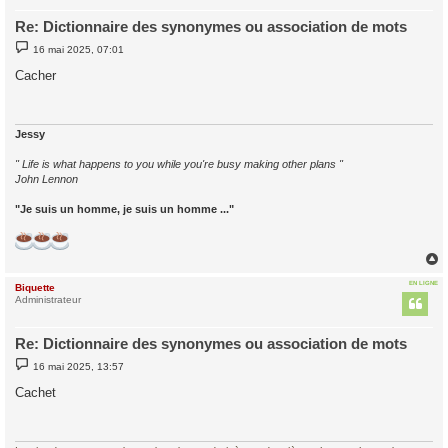
Re: Dictionnaire des synonymes ou association de mots
M
16 mai 2025, 07:01
e
s
Cacher
s
a
g
e
Jessy
" Life is what happens to you while you're busy making other plans "
John Lennon
"Je suis un homme, je suis un homme ..."
EN LIGNE
Biquette
t
Administrateur
Re: Dictionnaire des synonymes ou association de mots
M
16 mai 2025, 13:57
e
s
Cachet
s
a
g
e