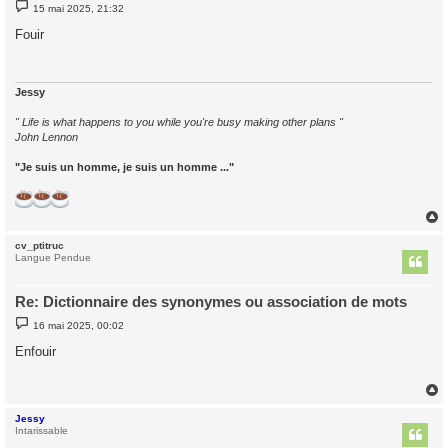
M
15 mai 2025, 21:32
e
s
Fouir
s
a
g
e
Jessy
" Life is what happens to you while you're busy making other plans "
John Lennon
"Je suis un homme, je suis un homme ..."
cv_ptitruc
t
Langue Pendue
Re: Dictionnaire des synonymes ou association de mots
M
16 mai 2025, 00:02
e
s
Enfouir
s
a
g
e
Jessy
t
Intarissable