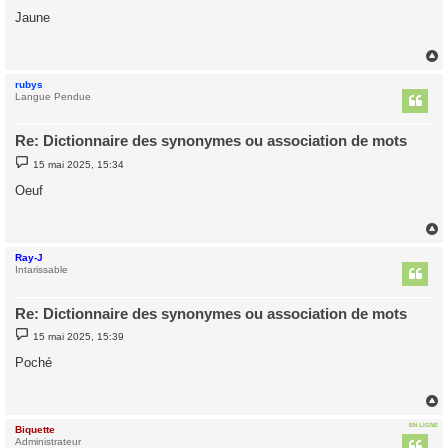
s
Jaune
s
a
g
e
rubys
t
Langue Pendue
Re: Dictionnaire des synonymes ou association de mots
M
15 mai 2025, 15:34
e
s
Oeuf
s
a
g
e
Ray-J
t
Intarissable
Re: Dictionnaire des synonymes ou association de mots
M
15 mai 2025, 15:39
e
s
Poché
s
a
g
e
EN LIGNE
Biquette
t
Administrateur