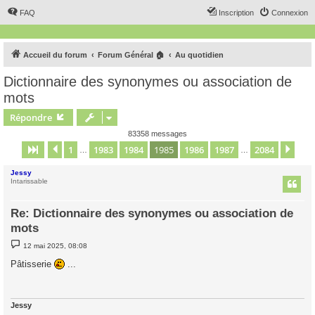
FAQ
Inscription
Connexion
Accueil du forum
Forum Général 🏠
Au quotidien
Dictionnaire des synonymes ou association de
mots
Répondre
83358 messages
1
1983
1984
1985
1986
1987
2084
Page
1985
Précédent
sur
2084
Sui
…
…
Jessy
Intarissable
Re: Dictionnaire des synonymes ou association de
mots
M
12 mai 2025, 08:08
e
s
Pâtisserie
...
s
a
g
e
Jessy