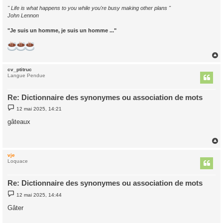
" Life is what happens to you while you're busy making other plans "
John Lennon
"Je suis un homme, je suis un homme ..."
cv_ptitruc
t
Langue Pendue
Re: Dictionnaire des synonymes ou association de mots
M
12 mai 2025, 14:21
e
s
gâteaux
s
a
g
e
vje
t
Loquace
Re: Dictionnaire des synonymes ou association de mots
M
12 mai 2025, 14:44
e
s
Gâter
s
a
g