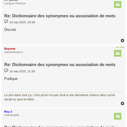
t
Langue Pendue
Re: Dictionnaire des synonymes ou association de mots
M
13 mai 2025, 23:49
e
s
Discret
s
a
g
e
EN LIGNE
Biquette
t
Administrateur
Re: Dictionnaire des synonymes ou association de mots
M
14 mai 2025, 11:39
e
s
Pudique
s
a
g
e
Le pire dans tout ça, c'est qu'on n'a pas droit à une deuxième chance alors qu'on
aurait su quoi en faire.
Ray-J
t
Intarissable