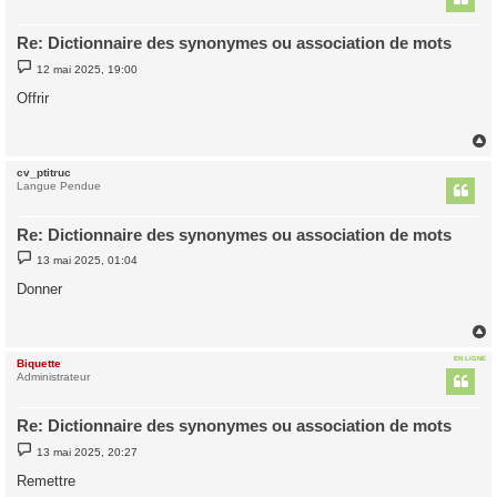
Re: Dictionnaire des synonymes ou association de mots
M
12 mai 2025, 19:00
e
s
Offrir
s
a
g
e
cv_ptitruc
t
Langue Pendue
Re: Dictionnaire des synonymes ou association de mots
M
13 mai 2025, 01:04
e
s
Donner
s
a
g
e
EN LIGNE
Biquette
t
Administrateur
Re: Dictionnaire des synonymes ou association de mots
M
13 mai 2025, 20:27
e
s
Remettre
s