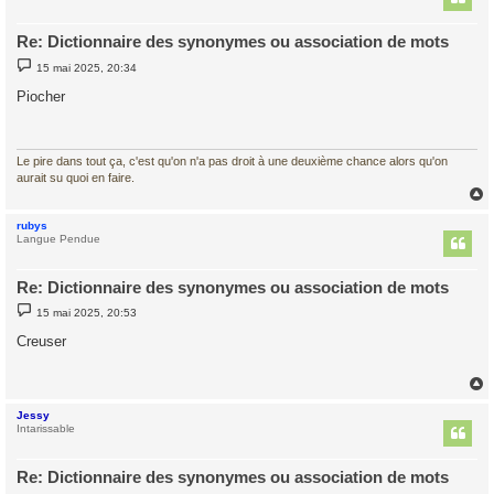
Re: Dictionnaire des synonymes ou association de mots
M
15 mai 2025, 20:34
e
s
Piocher
s
a
g
e
Le pire dans tout ça, c'est qu'on n'a pas droit à une deuxième chance alors qu'on
aurait su quoi en faire.
rubys
t
Langue Pendue
Re: Dictionnaire des synonymes ou association de mots
M
15 mai 2025, 20:53
e
s
Creuser
s
a
g
e
Jessy
t
Intarissable
Re: Dictionnaire des synonymes ou association de mots