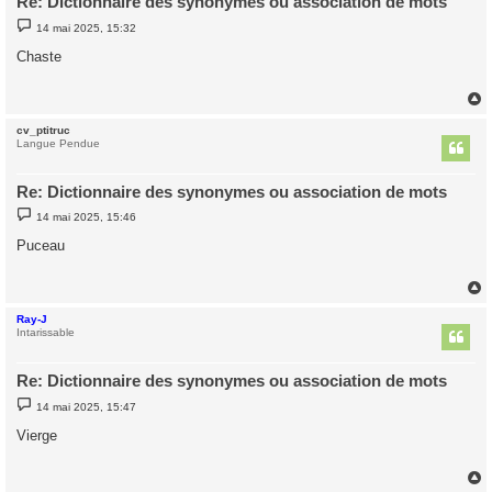
Re: Dictionnaire des synonymes ou association de mots
M
14 mai 2025, 15:32
e
s
Chaste
s
a
g
e
cv_ptitruc
t
Langue Pendue
Re: Dictionnaire des synonymes ou association de mots
M
14 mai 2025, 15:46
e
s
Puceau
s
a
g
e
Ray-J
t
Intarissable
Re: Dictionnaire des synonymes ou association de mots
M
14 mai 2025, 15:47
e
s
Vierge
s
a
g
e