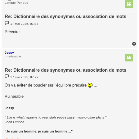
t
Langue Pendue
Re: Dictionnaire des synonymes ou association de mots
M
17 mai 2025, 01:33
e
s
Précaire
s
a
g
e
Jessy
t
Intarissable
Re: Dictionnaire des synonymes ou association de mots
M
17 mai 2025, 07:29
e
s
On va éviter de boucler sur l'équilibre précaire
...
s
a
g
Vulnérable
e
Jessy
" Life is what happens to you while you're busy making other plans "
John Lennon
"Je suis un homme, je suis un homme ..."