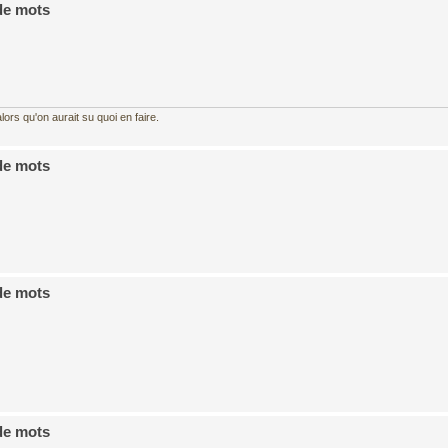
de mots
ors qu'on aurait su quoi en faire.
de mots
de mots
de mots