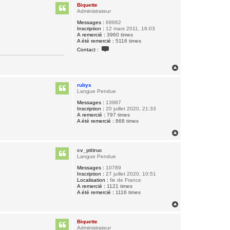
u
Biquette
t
Administrateur
Messages :
68662
Inscription :
12 mars 2011, 16:03
A remercié :
3960 times
A été remercié :
5116 times
C
Contact :
o
n
t
H
a
a
c
u
t
rubys
t
e
Langue Pendue
r
B
Messages :
13987
i
Inscription :
20 juillet 2020, 21:33
q
A remercié :
797 times
u
A été remercié :
868 times
e
H
t
t
a
e
u
cv_ptitruc
t
Langue Pendue
Messages :
10789
Inscription :
27 juillet 2020, 10:51
Localisation :
Ile de France
A remercié :
1121 times
A été remercié :
1116 times
H
a
u
Biquette
t
Administrateur