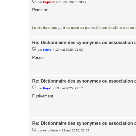
M
par
Biquette
»
13 mai 2025, 20:27
e
s
Remettre
s
a
g
e
Le pire dans tout ça, c'est qu'on n'a pas droit à une deuxième chance al
Re: Dictionnaire des synonymes ou association 
M
par
rubys
»
13 mai 2025, 21:03
e
s
Passer
s
a
g
e
Re: Dictionnaire des synonymes ou association 
M
par
Ray-J
»
13 mai 2025, 21:17
e
s
Furtivement
s
a
g
e
Re: Dictionnaire des synonymes ou association 
M
par
cv_ptitruc
»
13 mai 2025, 23:49
e