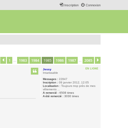
Inscription
Connexion
1
1983
1984
1985
1986
1987
2085
age
1985
Précédent
sur
2085
Suivant
…
…
EN LIGNE
Jessy
Intarissable
Messages :
22847
Inscription :
09 janvier 2012, 12:05
Localisation :
Toujours trop près de mes
vêtements ...
A remercié :
6508 times
A été remercié :
3030 times