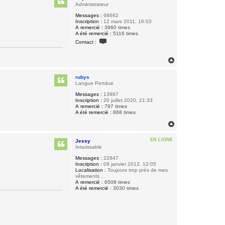
t
Administrateur
Messages :
68662
Inscription :
12 mars 2011, 16:03
A remercié :
3960 times
A été remercié :
5116 times
C
Contact :
o
n
t
H
a
a
c
u
t
rubys
t
e
Langue Pendue
r
B
Messages :
13987
i
Inscription :
20 juillet 2020, 21:33
q
A remercié :
797 times
u
A été remercié :
868 times
e
H
t
t
a
e
u
EN LIGNE
Jessy
t
Intarissable
Messages :
22847
Inscription :
09 janvier 2012, 12:05
Localisation :
Toujours trop près de mes
vêtements ...
A remercié :
6508 times
A été remercié :
3030 times