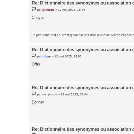
Re: Dictionnaire des synonymes ou association 
M
par
Biquette
»
12 mai 2025, 18:46
e
s
Choyer
s
a
g
e
Le pire dans tout ça, c'est qu'on n'a pas droit à une deuxième chance al
Re: Dictionnaire des synonymes ou association 
M
par
rubys
»
12 mai 2025, 19:00
e
s
Offrir
s
a
g
e
Re: Dictionnaire des synonymes ou association 
M
par
cv_ptitruc
»
13 mai 2025, 01:04
e
s
Donner
s
a
g
e
Re: Dictionnaire des synonymes ou association 