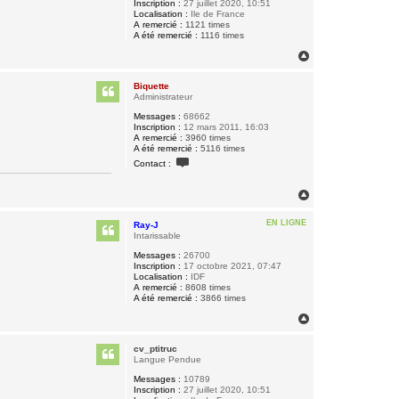
Inscription :
27 juillet 2020, 10:51
Localisation :
Ile de France
A remercié :
1121 times
A été remercié :
1116 times
H
a
u
Biquette
t
Administrateur
Messages :
68662
Inscription :
12 mars 2011, 16:03
A remercié :
3960 times
A été remercié :
5116 times
C
Contact :
o
n
t
H
a
a
c
u
t
EN LIGNE
Ray-J
t
e
Intarissable
r
B
Messages :
26700
i
Inscription :
17 octobre 2021, 07:47
q
Localisation :
IDF
u
A remercié :
8608 times
e
A été remercié :
3866 times
t
H
t
e
a
u
cv_ptitruc
t
Langue Pendue
Messages :
10789
Inscription :
27 juillet 2020, 10:51