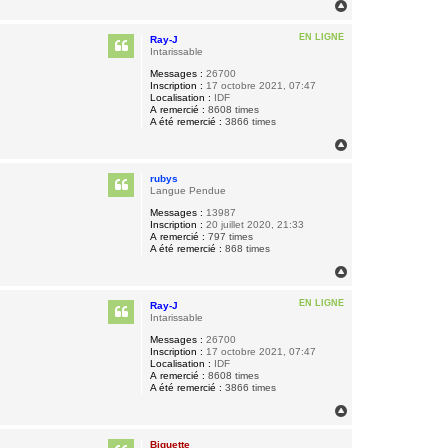
H
a
u
EN LIGNE
Ray-J
t
Intarissable
Messages :
26700
Inscription :
17 octobre 2021, 07:47
Localisation :
IDF
A remercié :
8608 times
A été remercié :
3866 times
H
a
u
rubys
t
Langue Pendue
Messages :
13987
Inscription :
20 juillet 2020, 21:33
A remercié :
797 times
A été remercié :
868 times
H
a
u
EN LIGNE
Ray-J
t
Intarissable
Messages :
26700
Inscription :
17 octobre 2021, 07:47
Localisation :
IDF
A remercié :
8608 times
A été remercié :
3866 times
H
a
u
Biquette