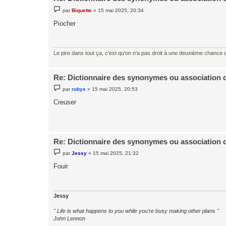
M
par
Biquette
»
15 mai 2025, 20:34
e
s
Piocher
s
a
g
e
Le pire dans tout ça, c'est qu'on n'a pas droit à une deuxième chance al
Re: Dictionnaire des synonymes ou association 
M
par
rubys
»
15 mai 2025, 20:53
e
s
Creuser
s
a
g
e
Re: Dictionnaire des synonymes ou association 
M
par
Jessy
»
15 mai 2025, 21:32
e
s
Fouir
s
a
g
e
Jessy
" Life is what happens to you while you're busy making other plans "
John Lennon