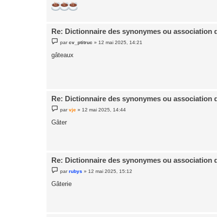
Re: Dictionnaire des synonymes ou association 
M
par
cv_ptitruc
»
12 mai 2025, 14:21
e
s
gâteaux
s
a
g
e
Re: Dictionnaire des synonymes ou association 
M
par
vje
»
12 mai 2025, 14:44
e
s
Gâter
s
a
g
e
Re: Dictionnaire des synonymes ou association 
M
par
rubys
»
12 mai 2025, 15:12
e
s
Gâterie
s
a
g
e