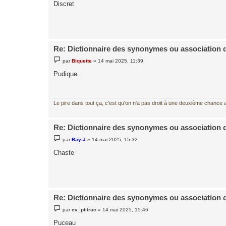
s
Discret
s
a
g
e
Re: Dictionnaire des synonymes ou association 
M
par
Biquette
»
14 mai 2025, 11:39
e
s
Pudique
s
a
g
e
Le pire dans tout ça, c'est qu'on n'a pas droit à une deuxième chance al
Re: Dictionnaire des synonymes ou association 
M
par
Ray-J
»
14 mai 2025, 15:32
e
s
Chaste
s
a
g
e
Re: Dictionnaire des synonymes ou association 
M
par
cv_ptitruc
»
14 mai 2025, 15:46
e
s
Puceau
s