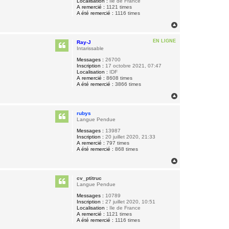
Localisation :
Ile de France
A remercié :
1121 times
A été remercié :
1116 times
H
a
u
EN LIGNE
Ray-J
t
Intarissable
Messages :
26700
Inscription :
17 octobre 2021, 07:47
Localisation :
IDF
A remercié :
8608 times
A été remercié :
3866 times
H
a
u
rubys
t
Langue Pendue
Messages :
13987
Inscription :
20 juillet 2020, 21:33
A remercié :
797 times
A été remercié :
868 times
H
a
u
cv_ptitruc
t
Langue Pendue
Messages :
10789
Inscription :
27 juillet 2020, 10:51
Localisation :
Ile de France
A remercié :
1121 times
A été remercié :
1116 times