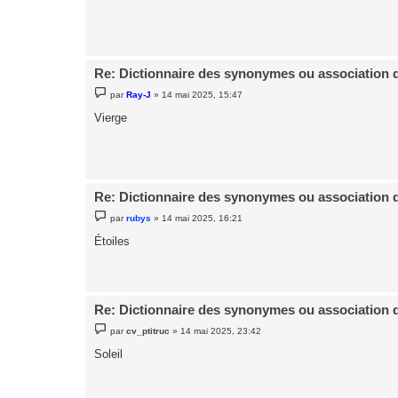
a
g
e
Re: Dictionnaire des synonymes ou association 
M
par
Ray-J
»
14 mai 2025, 15:47
e
s
Vierge
s
a
g
e
Re: Dictionnaire des synonymes ou association 
M
par
rubys
»
14 mai 2025, 16:21
e
s
Étoiles
s
a
g
e
Re: Dictionnaire des synonymes ou association 
M
par
cv_ptitruc
»
14 mai 2025, 23:42
e
s
Soleil
s
a
g
e