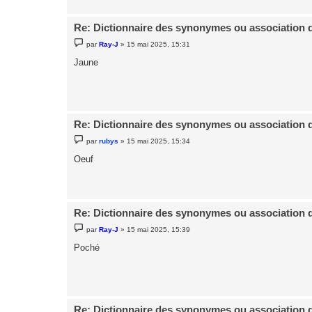
Re: Dictionnaire des synonymes ou association 
M
par
Ray-J
»
15 mai 2025, 15:31
e
s
Jaune
s
a
g
e
Re: Dictionnaire des synonymes ou association 
M
par
rubys
»
15 mai 2025, 15:34
e
s
Oeuf
s
a
g
e
Re: Dictionnaire des synonymes ou association 
M
par
Ray-J
»
15 mai 2025, 15:39
e
s
Poché
s
a
g
e
Re: Dictionnaire des synonymes ou association 