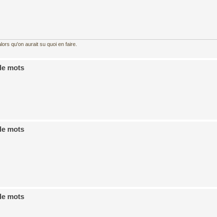
ors qu'on aurait su quoi en faire.
de mots
de mots
de mots