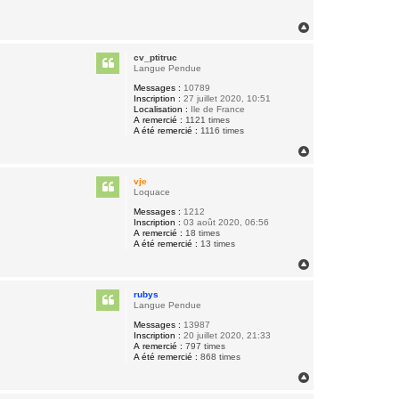
H
a
u
cv_ptitruc
t
Langue Pendue
Messages :
10789
Inscription :
27 juillet 2020, 10:51
Localisation :
Ile de France
A remercié :
1121 times
A été remercié :
1116 times
H
a
u
vje
t
Loquace
Messages :
1212
Inscription :
03 août 2020, 06:56
A remercié :
18 times
A été remercié :
13 times
H
a
u
rubys
t
Langue Pendue
Messages :
13987
Inscription :
20 juillet 2020, 21:33
A remercié :
797 times
A été remercié :
868 times
H
a