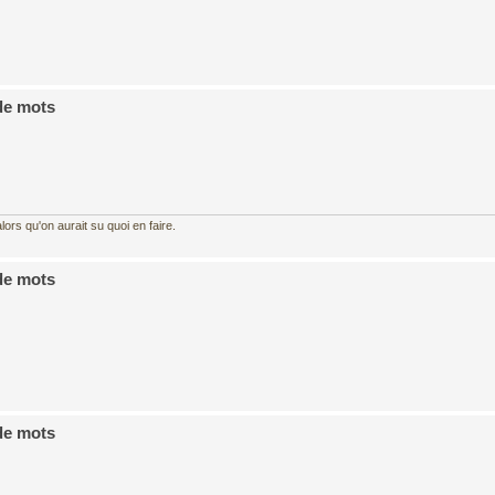
de mots
ors qu'on aurait su quoi en faire.
de mots
de mots