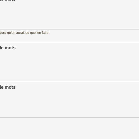
ors qu'on aurait su quoi en faire.
de mots
de mots