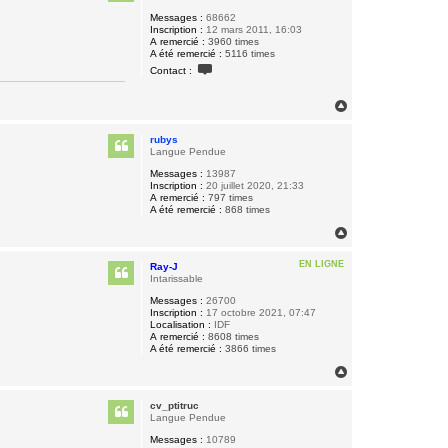
Messages :
68662
Inscription :
12 mars 2011, 16:03
A remercié :
3960 times
A été remercié :
5116 times
C
Contact :
o
n
t
H
a
a
c
u
t
rubys
t
e
Langue Pendue
r
B
Messages :
13987
i
Inscription :
20 juillet 2020, 21:33
q
A remercié :
797 times
u
A été remercié :
868 times
e
H
t
t
a
e
u
EN LIGNE
Ray-J
t
Intarissable
Messages :
26700
Inscription :
17 octobre 2021, 07:47
Localisation :
IDF
A remercié :
8608 times
A été remercié :
3866 times
H
a
u
cv_ptitruc
t
Langue Pendue
Messages :
10789