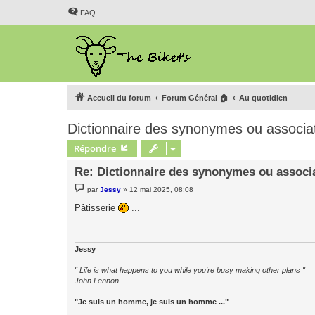
FAQ
Accueil du forum
Forum Général 🏠
Au quotidien
Dictionnaire des synonymes ou associa
Répondre
Re: Dictionnaire des synonymes ou associ
M
par
Jessy
»
12 mai 2025, 08:08
e
s
Pâtisserie
...
s
a
g
e
Jessy
" Life is what happens to you while you're busy making other plans "
John Lennon
"Je suis un homme, je suis un homme ..."