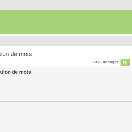
tion de mots
P
83362 messages
ation de mots