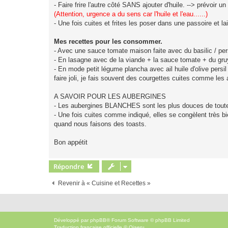
- Faire frire l'autre côté SANS ajouter d'huile. --> prévoir 
(Attention, urgence a du sens car l'huile et l'eau......)
- Une fois cuites et frites les poser dans une passoire et la
Mes recettes pour les consommer.
- Avec une sauce tomate maison faite avec du basilic / pe
- En lasagne avec de la viande + la sauce tomate + du gru
- En mode petit légume plancha avec ail huile d'olive per
faire joli, je fais souvent des courgettes cuites comme le
A SAVOIR POUR LES AUBERGINES
- Les aubergines BLANCHES sont les plus douces de toutes
- Une fois cuites comme indiqué, elles se congèlent très 
quand nous faisons des toasts.
Bon appétit
Répondre
Revenir à « Cuisine et Recettes »
Développé par
phpBB
® Forum Software © phpBB Limited
Traduction française officielle
©
Qiaeru