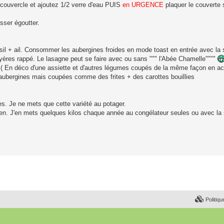
un couvercle et ajoutez 1/2 verre d'eau PUIS
en URGENCE
plaquer le couverte 
isser égoutter.
rsil + ail. Consommer les aubergines froides en mode toast en entrée avec la
yères rappé. Le lasagne peut se faire avec ou sans """ l'Abée Chamelle""""
sil ( En déco d'une assiette et d'autres légumes coupés de la même façon en
s aubergines mais coupées comme des frites + des carottes bouillies
. Je ne mets que cette variété au potager.
bien. J'en mets quelques kilos chaque année au congélateur seules ou avec l
Politiqu