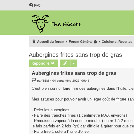
FAQ
Accueil du forum
Forum Général 🏠
Cuisine et Recettes
Aubergines frites sans trop de gras
Répondre
Aubergines frites sans trop de gras
M
par
TSM
»
04 septembre 2025, 06:48
e
s
C'est bien connu, faire frire des aubergines dans l’huile, 
s
a
g
Mes astuces pour pouvoir avoir un
léger goût de friture
sans
e
- Peler les aubergines
- Faire des tranches fines (1 centimètre MAX environs)
- Précuisson vapeur à la cocote minute. ( entre 1 à 2 minut
le fais parfois en 2 fois (grr) car difficile à gérer pour que ce
- Faire frire 1 côté à l'huile d'olive.