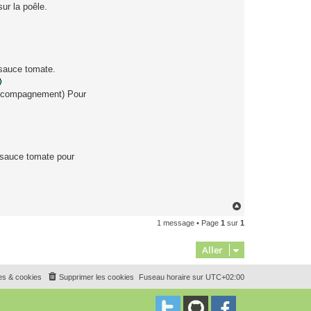
S
sur la poêle.
M
 sauce tomate.
 accompagnement) Pour
a sauce tomate pour
H
a
1 message • Page
1
sur
1
u
t
Aller
es & cookies
Supprimer les cookies
Fuseau horaire sur
UTC+02:00