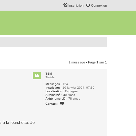
Inscription
Connexion
1 message • Page
1
sur
1
TSM
Timide
Messages :
124
Inscription :
10 janvier 2024, 07:39
Localisation :
Espagne
A remercié :
30 times
A été remercié :
78 times
C
Contact :
o
n
t
a
c
 à la fourchette. Je
t
e
r
T