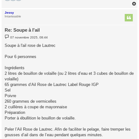
Jessy
t
Intarissable
Re: Soupe à l'ail
M
07 novembre 2025, 08:44
e
s
Soupe à l'ail rose de Lautrec
s
a
g
Pour 6 personnes
e
Ingrédients
2 litres de bouillon de volaille (ou 2 litres d’eau et 3 cubes de bouillon de
volaille)
65 grammes d’Ail Rose de Lautrec Label Rouge IGP
Sel
Poivre
260 grammes de vermicelles
2 cuillères à coupe de mayonnaise
Préparation
Porter à ébullition le bouillon de volaille.
Peler l’Ail Rose de Lautrec. Afin de faciliter le pelage, faire tremper les
gousses d’ail dans de l’eau pendant quelques minutes.