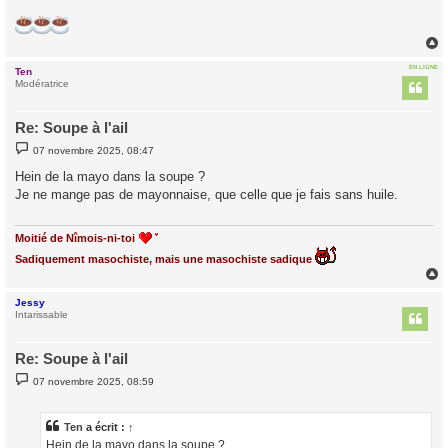
EN LIGNE
Ten
t
Modératrice
Re: Soupe à l'ail
M
07 novembre 2025, 08:47
e
s
Hein de la mayo dans la soupe ?
s
Je ne mange pas de mayonnaise, que celle que je fais sans huile.
a
g
e
Moitié de Nîmois-ni-toi
Sadiquement masochiste, mais une masochiste sadique
Jessy
t
Intarissable
Re: Soupe à l'ail
M
07 novembre 2025, 08:59
e
s
s
a
Ten
a écrit :
↑
g
Hein de la mayo dans la soupe ?