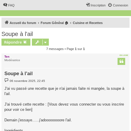
FAQ
Inscription
Connexion
Accueil du forum
Forum Général 🏠
Cuisine et Recettes
Soupe à l'ail
Répondre
7 messages • Page
1
sur
1
EN LIGNE
Ten
Modératrice
Soupe à l'ail
M
06 novembre 2025, 22:45
e
s
J'ai vu passé une recette que je n'ai jamais faite ni mangée, la soupe à
s
l'ail.
a
g
e
J'ai trouvé cette recette : [Vous devez vous connecter ou vous inscrire
pour voir ce lien]
Demain j'essaye......j'adoooooooore l'ail.
Ingrédients