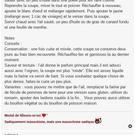
sauter avec un peu d'huile dans une poêle pour les faire colorer.
Reprendre la soupe, mixer le tout et poivrer. Réchauffer à nouveau,
ajouter le blanc d'oeuf et mélanger rapidement. Puis ajouter le jaune
(mélangé avec 1 càc de vinaigre) et le verser dans la soupe.
Servir chaud avec l'ail sauté, un peu d'huile ou de gras de canard fondu
et une feuille de menthe.
Notes
Conseils :
Conservation : une fois cuite et mixée, cette soupe se conserve deux
jours au frais bien recouverte. Réchauffez-les et garnissez-la au dernier
moment.
Saveur et texture : l’ail donne le parfum principal mais il est adouci
aussi avec l’oignon, la soupe est plus “ronde”. Elle est assez liquide
mais la farine va servir de liant. Si vous souhaitez quelque chose de
plus dense, faites-la cuire un peu plus.
Variantes : vous pouvez ne mettre que de l’ail, remplacer la farine par
de fécule de pommes de terre pour une version sans gluten, utiliser du
romarin, ajouter des lardons sautés à la fin… Vous pouvez aussi utiliser
du bouillon végétal ou du bouillon de poisson maison.
Moitié de Nîmois-ni-toi
Sadiquement masochiste, mais une masochiste sadique
galinstan