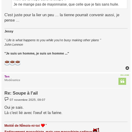
e
Je ne mange pas de mayonnaise, que celle que je fais sans huile.
C'est juste pour la lier un peu ... la tienne pourrait convenir aussi, je
pense ...
Jessy
" Life is what happens to you while you're busy making other plans "
John Lennon
"Je suis un homme, je suis un homme ..."
EN LIGNE
Ten
t
Modératrice
Re: Soupe à l'ail
M
07 novembre 2025, 09:07
e
s
Oui je sais.
s
Là c'est lié avec l'oeuf et la farine.
a
g
e
Moitié de Nîmois-ni-toi
Sadiquement masochiste, mais une masochiste sadique