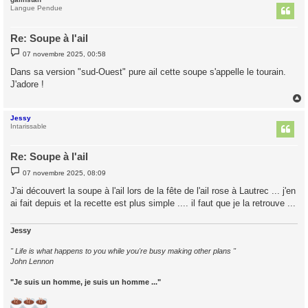
t
Langue Pendue
Re: Soupe à l'ail
M
07 novembre 2025, 00:58
e
s
Dans sa version "sud-Ouest" pure ail cette soupe s'appelle le tourain.
s
J'adore !
a
g
e
Jessy
t
Intarissable
Re: Soupe à l'ail
M
07 novembre 2025, 08:09
e
s
J'ai découvert la soupe à l'ail lors de la fête de l'ail rose à Lautrec ... j'en
s
ai fait depuis et la recette est plus simple .... il faut que je la retrouve ...
a
g
e
Jessy
" Life is what happens to you while you're busy making other plans "
John Lennon
"Je suis un homme, je suis un homme ..."