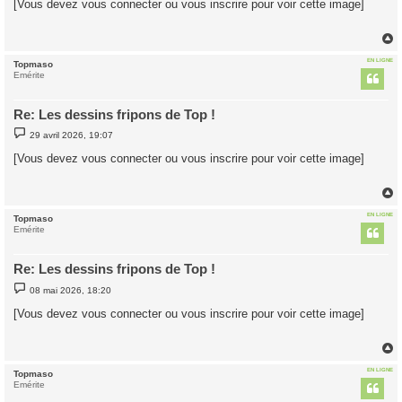
[Vous devez vous connecter ou vous inscrire pour voir cette image]
s
a
g
e
EN LIGNE
Topmaso
t
Emérite
Re: Les dessins fripons de Top !
M
29 avril 2026, 19:07
e
s
[Vous devez vous connecter ou vous inscrire pour voir cette image]
s
a
g
e
EN LIGNE
Topmaso
t
Emérite
Re: Les dessins fripons de Top !
M
08 mai 2026, 18:20
e
s
[Vous devez vous connecter ou vous inscrire pour voir cette image]
s
a
g
e
EN LIGNE
Topmaso
t
Emérite