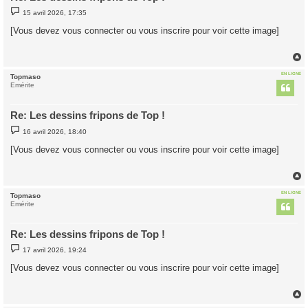
M
15 avril 2026, 17:35
e
s
[Vous devez vous connecter ou vous inscrire pour voir cette image]
s
a
g
e
EN LIGNE
Topmaso
t
Emérite
Re: Les dessins fripons de Top !
M
16 avril 2026, 18:40
e
s
[Vous devez vous connecter ou vous inscrire pour voir cette image]
s
a
g
e
EN LIGNE
Topmaso
t
Emérite
Re: Les dessins fripons de Top !
M
17 avril 2026, 19:24
e
s
[Vous devez vous connecter ou vous inscrire pour voir cette image]
s
a
g
e