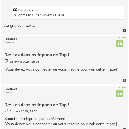
s
s
a
Dpolar
a écrit :
↑
g
@Topmaso super violent celle la
e
Au grands maux...
EN LIGNE
Topmaso
t
Emérite
Re: Les dessins fripons de Top !
M
12 février 2026, 18:36
e
s
[Vous devez vous connecter ou vous inscrire pour voir cette image]
s
a
g
e
EN LIGNE
Topmaso
t
Emérite
Re: Les dessins fripons de Top !
M
01 mars 2026, 19:50
e
s
Sucrette m'inflige un juste châtiment.
s
[Vous devez vous connecter ou vous inscrire pour voir cette image]
a
g