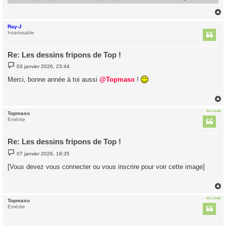
Ray-J
t
Intarissable
Re: Les dessins fripons de Top !
M
03 janvier 2026, 23:44
e
s
Merci, bonne année à toi aussi
@Topmaso
!
s
a
g
e
EN LIGNE
Topmaso
t
Emérite
Re: Les dessins fripons de Top !
M
07 janvier 2026, 18:35
e
s
[Vous devez vous connecter ou vous inscrire pour voir cette image]
s
a
g
e
EN LIGNE
Topmaso
t
Emérite