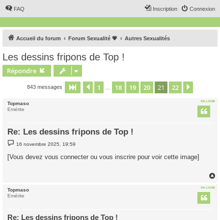
FAQ
Inscription
Connexion
Accueil du forum
Forum Sexualité 💗
Autres Sexualités
Les dessins fripons de Top !
Répondre
1
18
19
20
21
22
Page
21
Précédent
sur
22
Suivant
843 messages
…
EN LIGNE
Topmaso
Emérite
Re: Les dessins fripons de Top !
M
16 novembre 2025, 19:59
e
s
[Vous devez vous connecter ou vous inscrire pour voir cette image]
s
a
g
e
EN LIGNE
Topmaso
t
Emérite
Re: Les dessins fripons de Top !