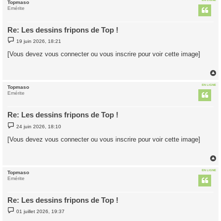
Topmaso
t
Emérite
Re: Les dessins fripons de Top !
M
19 juin 2026, 18:21
e
s
[Vous devez vous connecter ou vous inscrire pour voir cette image]
s
a
g
e
EN LIGNE
Topmaso
t
Emérite
Re: Les dessins fripons de Top !
M
24 juin 2026, 18:10
e
s
[Vous devez vous connecter ou vous inscrire pour voir cette image]
s
a
g
e
EN LIGNE
Topmaso
t
Emérite
Re: Les dessins fripons de Top !
M
01 juillet 2026, 19:37
e
s