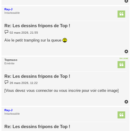
e
Ray-J
t
Intarissable
Re: Les dessins fripons de Top !
M
02 mars 2026, 21:55
e
s
Aïe le petit trampling sur la queue
s
a
g
e
EN LIGNE
Topmaso
t
Emérite
Re: Les dessins fripons de Top !
M
26 mars 2026, 11:22
e
s
[Vous devez vous connecter ou vous inscrire pour voir cette image]
s
a
g
e
Ray-J
t
Intarissable
Re: Les dessins fripons de Top !