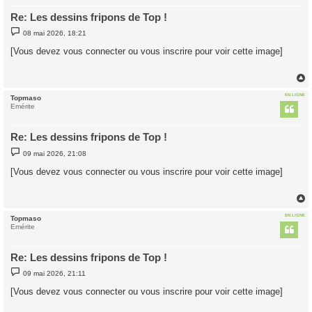
Re: Les dessins fripons de Top !
M
08 mai 2026, 18:21
e
s
[Vous devez vous connecter ou vous inscrire pour voir cette image]
s
a
g
e
EN LIGNE
Topmaso
t
Emérite
Re: Les dessins fripons de Top !
M
09 mai 2026, 21:08
e
s
[Vous devez vous connecter ou vous inscrire pour voir cette image]
s
a
g
e
EN LIGNE
Topmaso
t
Emérite
Re: Les dessins fripons de Top !
M
09 mai 2026, 21:11
e
s
[Vous devez vous connecter ou vous inscrire pour voir cette image]
s
a
g