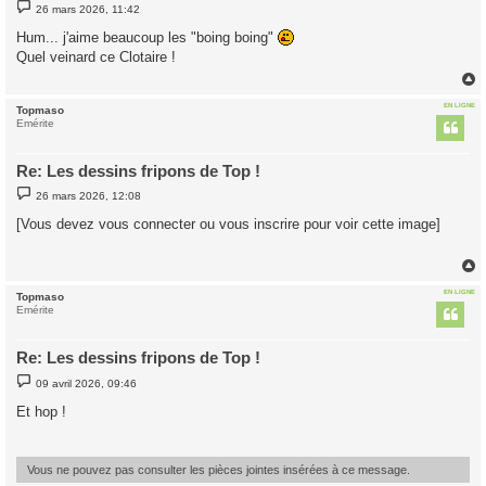
M
26 mars 2026, 11:42
e
s
Hum... j'aime beaucoup les "boing boing"
s
Quel veinard ce Clotaire !
a
g
e
EN LIGNE
Topmaso
t
Emérite
Re: Les dessins fripons de Top !
M
26 mars 2026, 12:08
e
s
[Vous devez vous connecter ou vous inscrire pour voir cette image]
s
a
g
e
EN LIGNE
Topmaso
t
Emérite
Re: Les dessins fripons de Top !
M
09 avril 2026, 09:46
e
s
Et hop !
s
a
g
e
Vous ne pouvez pas consulter les pièces jointes insérées à ce message.