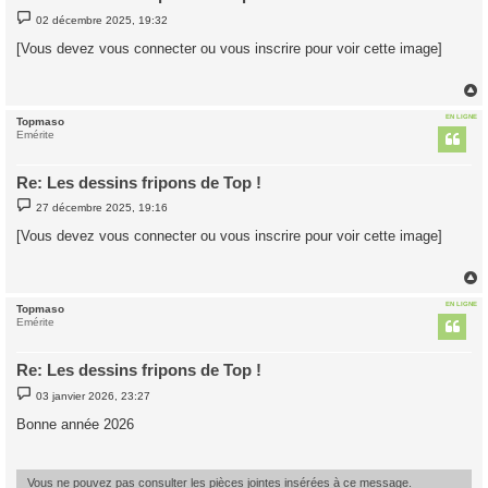
M
02 décembre 2025, 19:32
e
s
[Vous devez vous connecter ou vous inscrire pour voir cette image]
s
a
g
e
EN LIGNE
Topmaso
t
Emérite
Re: Les dessins fripons de Top !
M
27 décembre 2025, 19:16
e
s
[Vous devez vous connecter ou vous inscrire pour voir cette image]
s
a
g
e
EN LIGNE
Topmaso
t
Emérite
Re: Les dessins fripons de Top !
M
03 janvier 2026, 23:27
e
s
Bonne année 2026
s
a
g
e
Vous ne pouvez pas consulter les pièces jointes insérées à ce message.