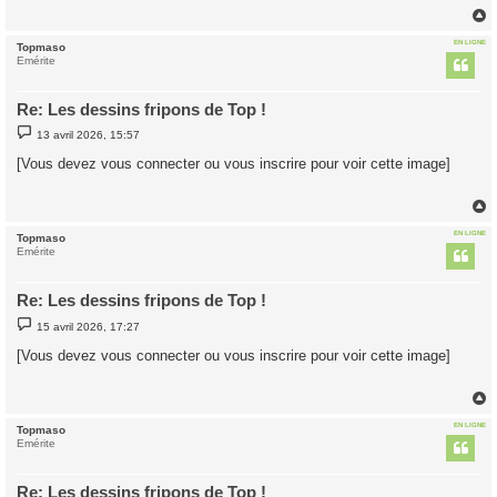
EN LIGNE
Topmaso
t
Emérite
Re: Les dessins fripons de Top !
M
13 avril 2026, 15:57
e
s
[Vous devez vous connecter ou vous inscrire pour voir cette image]
s
a
g
e
EN LIGNE
Topmaso
t
Emérite
Re: Les dessins fripons de Top !
M
15 avril 2026, 17:27
e
s
[Vous devez vous connecter ou vous inscrire pour voir cette image]
s
a
g
e
EN LIGNE
Topmaso
t
Emérite
Re: Les dessins fripons de Top !