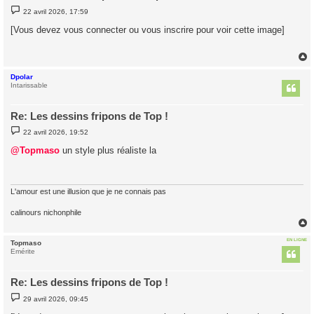
M
22 avril 2026, 17:59
e
s
[Vous devez vous connecter ou vous inscrire pour voir cette image]
s
a
g
e
Dpolar
t
Intarissable
Re: Les dessins fripons de Top !
M
22 avril 2026, 19:52
e
s
@Topmaso
un style plus réaliste la
s
a
g
e
L'amour est une illusion que je ne connais pas
calinours nichonphile
EN LIGNE
Topmaso
t
Emérite
Re: Les dessins fripons de Top !
M
29 avril 2026, 09:45
e
s