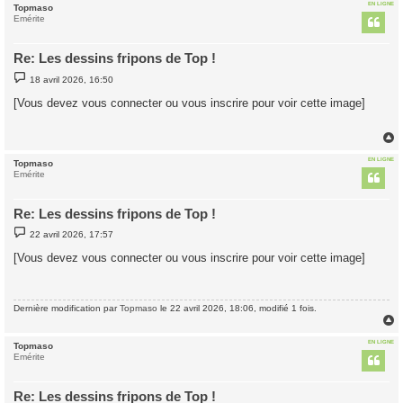
EN LIGNE
Topmaso
t
Emérite
Re: Les dessins fripons de Top !
M
18 avril 2026, 16:50
e
s
[Vous devez vous connecter ou vous inscrire pour voir cette image]
s
a
g
e
EN LIGNE
Topmaso
t
Emérite
Re: Les dessins fripons de Top !
M
22 avril 2026, 17:57
e
s
[Vous devez vous connecter ou vous inscrire pour voir cette image]
s
a
g
e
Dernière modification par
Topmaso
le 22 avril 2026, 18:06, modifié 1 fois.
EN LIGNE
Topmaso
t
Emérite
Re: Les dessins fripons de Top !