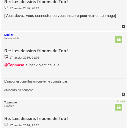
Re: Les dessins fripons de Top !
M
17 janvier 2026, 20:24
e
s
[Vous devez vous connecter ou vous inscrire pour voir cette image]
s
a
g
e
Dpolar
t
Intarissable
Re: Les dessins fripons de Top !
M
17 janvier 2026, 21:01
e
s
@Topmaso
super violent celle la
s
a
g
e
L'amour est une illusion que je ne connais pas
calinours nichonphile
EN LIGNE
Topmaso
t
Emérite
Re: Les dessins fripons de Top !
M
17 janvier 2026, 22:28
e