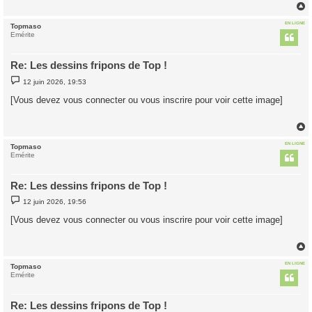
e
EN LIGNE
Topmaso
t
Emérite
Re: Les dessins fripons de Top !
M
12 juin 2026, 19:53
e
s
[Vous devez vous connecter ou vous inscrire pour voir cette image]
s
a
g
e
EN LIGNE
Topmaso
t
Emérite
Re: Les dessins fripons de Top !
M
12 juin 2026, 19:56
e
s
[Vous devez vous connecter ou vous inscrire pour voir cette image]
s
a
g
e
EN LIGNE
Topmaso
t
Emérite
Re: Les dessins fripons de Top !