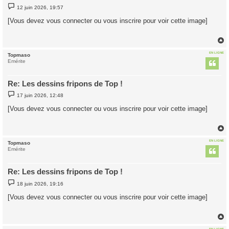
M
12 juin 2026, 19:57
e
s
[Vous devez vous connecter ou vous inscrire pour voir cette image]
s
a
g
e
EN LIGNE
Topmaso
t
Emérite
Re: Les dessins fripons de Top !
M
17 juin 2026, 12:48
e
s
[Vous devez vous connecter ou vous inscrire pour voir cette image]
s
a
g
e
EN LIGNE
Topmaso
t
Emérite
Re: Les dessins fripons de Top !
M
18 juin 2026, 19:16
e
s
[Vous devez vous connecter ou vous inscrire pour voir cette image]
s
a
g
e
EN LIGNE