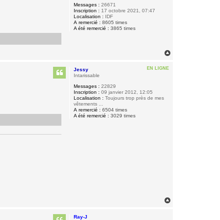
Messages :
26671
u
Inscription :
17 octobre 2021, 07:47
e
Localisation :
IDF
t
A remercié :
8605 times
t
A été remercié :
3865 times
e
H
a
u
EN LIGNE
Jessy
t
Intarissable
Messages :
22829
Inscription :
09 janvier 2012, 12:05
Localisation :
Toujours trop près de mes
vêtements ...
A remercié :
6504 times
A été remercié :
3029 times
H
a
u
Ray-J