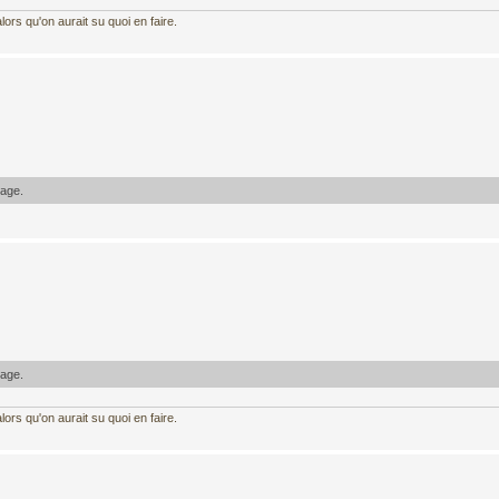
ors qu'on aurait su quoi en faire.
sage.
sage.
ors qu'on aurait su quoi en faire.