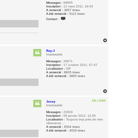
Messages :
68655
Inscription :
12 mars 2011, 16:03
A remercié :
3957 times
A été remercié :
5112 times
C
Contact :
o
n
t
a
c
t
H
e
a
r
u
B
Ray-J
t
i
Intarissable
q
Messages :
26671
u
Inscription :
17 octobre 2021, 07:47
e
Localisation :
IDF
t
A remercié :
8605 times
t
A été remercié :
3865 times
e
H
a
u
EN LIGNE
Jessy
t
Intarissable
Messages :
22829
Inscription :
09 janvier 2012, 12:05
Localisation :
Toujours trop près de mes
vêtements ...
A remercié :
6504 times
A été remercié :
3029 times