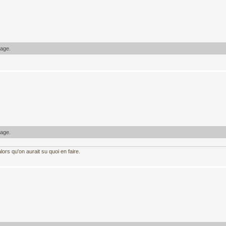
sage.
sage.
ors qu'on aurait su quoi en faire.