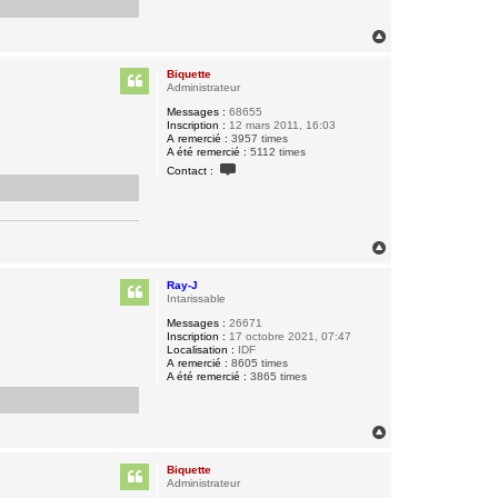
H
a
u
Biquette
t
Administrateur
Messages :
68655
Inscription :
12 mars 2011, 16:03
A remercié :
3957 times
A été remercié :
5112 times
C
Contact :
o
n
t
a
c
t
H
e
a
r
u
B
Ray-J
t
i
Intarissable
q
Messages :
26671
u
Inscription :
17 octobre 2021, 07:47
e
Localisation :
IDF
t
A remercié :
8605 times
t
A été remercié :
3865 times
e
H
a
u
Biquette
t
Administrateur