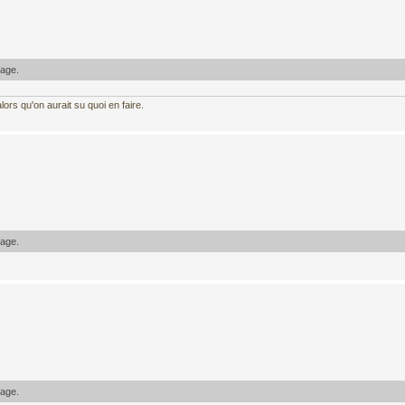
sage.
ors qu'on aurait su quoi en faire.
sage.
sage.