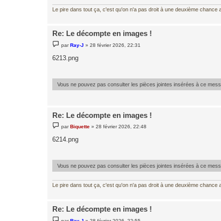
Le pire dans tout ça, c'est qu'on n'a pas droit à une deuxième chance al
Re: Le décompte en images !
M
par
Ray-J
»
28 février 2026, 22:31
e
s
6213.png
s
a
g
e
Vous ne pouvez pas consulter les pièces jointes insérées à ce mes
Re: Le décompte en images !
M
par
Biquette
»
28 février 2026, 22:48
e
s
6214.png
s
a
g
e
Vous ne pouvez pas consulter les pièces jointes insérées à ce mes
Le pire dans tout ça, c'est qu'on n'a pas droit à une deuxième chance al
Re: Le décompte en images !
M
par
Ray-J
»
28 février 2026, 22:55