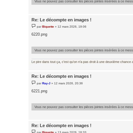
Vous ne pouvez pas consulter les pièces jointes insérées à ce mes
Re: Le décompte en images !
M
par
Biquette
»
12 mars 2026, 19:06
e
s
6220.png
s
a
g
e
Vous ne pouvez pas consulter les pièces jointes insérées à ce mes
Le pire dans tout ça, c'est qu'on n'a pas droit à une deuxième chance al
Re: Le décompte en images !
M
par
Ray-J
»
12 mars 2026, 20:36
e
s
6221.png
s
a
g
e
Vous ne pouvez pas consulter les pièces jointes insérées à ce mes
Re: Le décompte en images !
M
par
Biquette
»
13 mars 2026, 18:33