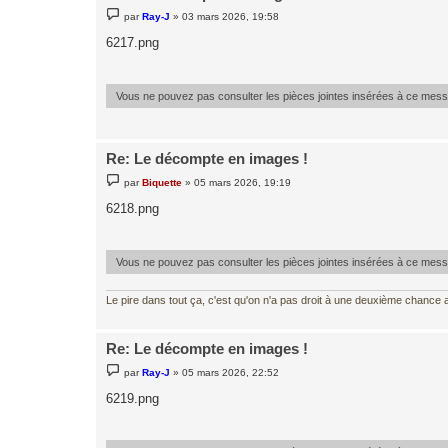
M
par
Ray-J
»
03 mars 2026, 19:58
e
s
6217.png
s
a
g
e
Vous ne pouvez pas consulter les pièces jointes insérées à ce mes
Re: Le décompte en images !
M
par
Biquette
»
05 mars 2026, 19:19
e
s
6218.png
s
a
g
e
Vous ne pouvez pas consulter les pièces jointes insérées à ce mes
Le pire dans tout ça, c'est qu'on n'a pas droit à une deuxième chance al
Re: Le décompte en images !
M
par
Ray-J
»
05 mars 2026, 22:52
e
s
6219.png
s
a
g
e