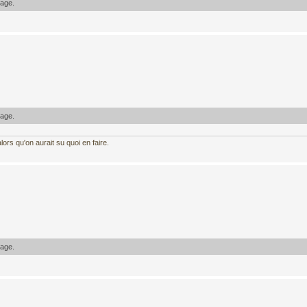
sage.
sage.
ors qu'on aurait su quoi en faire.
sage.