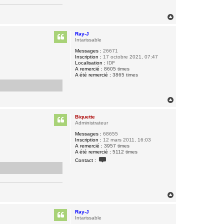
a
c
t
H
e
a
r
u
B
Ray-J
t
i
Intarissable
q
Messages :
26671
u
Inscription :
17 octobre 2021, 07:47
e
Localisation :
IDF
t
A remercié :
8605 times
t
A été remercié :
3865 times
e
H
a
u
Biquette
t
Administrateur
Messages :
68655
Inscription :
12 mars 2011, 16:03
A remercié :
3957 times
A été remercié :
5112 times
C
Contact :
o
n
t
a
c
t
H
e
a
r
u
B
Ray-J
t
i
Intarissable
q