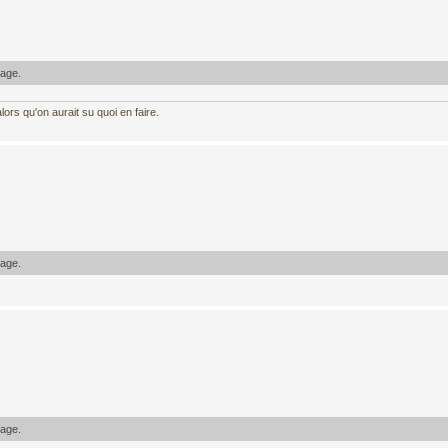
sage.
ors qu'on aurait su quoi en faire.
sage.
sage.