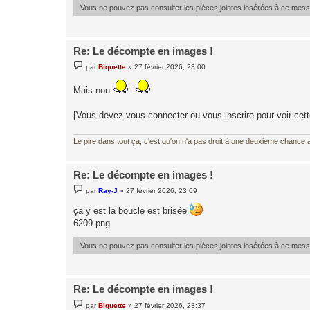
Vous ne pouvez pas consulter les pièces jointes insérées à ce mes
Re: Le décompte en images !
M
par
Biquette
»
27 février 2026, 23:00
e
s
s
Mais non
a
g
e
[Vous devez vous connecter ou vous inscrire pour voir cet
Le pire dans tout ça, c'est qu'on n'a pas droit à une deuxième chance al
Re: Le décompte en images !
M
par
Ray-J
»
27 février 2026, 23:09
e
s
ça y est la boucle est brisée
s
a
6209.png
g
e
Vous ne pouvez pas consulter les pièces jointes insérées à ce mes
Re: Le décompte en images !
M
par
Biquette
»
27 février 2026, 23:37