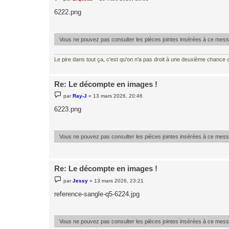
e
s
6222.png
s
a
g
e
Vous ne pouvez pas consulter les pièces jointes insérées à ce mes
Le pire dans tout ça, c'est qu'on n'a pas droit à une deuxième chance al
Re: Le décompte en images !
M
par
Ray-J
»
13 mars 2026, 20:46
e
s
6223.png
s
a
g
e
Vous ne pouvez pas consulter les pièces jointes insérées à ce mes
Re: Le décompte en images !
M
par
Jessy
»
13 mars 2026, 23:21
e
s
reference-sangle-q5-6224.jpg
s
a
g
e
Vous ne pouvez pas consulter les pièces jointes insérées à ce mes