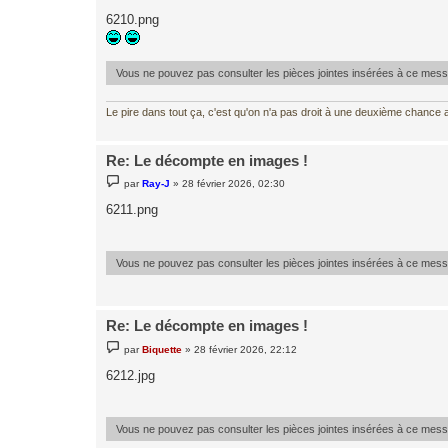
e
s
6210.png
s
a
g
e
Vous ne pouvez pas consulter les pièces jointes insérées à ce mes
Le pire dans tout ça, c'est qu'on n'a pas droit à une deuxième chance al
Re: Le décompte en images !
M
par
Ray-J
»
28 février 2026, 02:30
e
s
6211.png
s
a
g
e
Vous ne pouvez pas consulter les pièces jointes insérées à ce mes
Re: Le décompte en images !
M
par
Biquette
»
28 février 2026, 22:12
e
s
6212.jpg
s
a
g
e
Vous ne pouvez pas consulter les pièces jointes insérées à ce mes