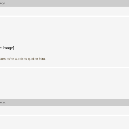
sage.
te image]
ors qu'on aurait su quoi en faire.
sage.