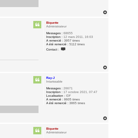
H
a
u
Biquette
t
Administrateur
Messages :
68655
Inscription :
12 mars 2011, 16:03
A remercié :
3957 times
A été remercié :
5112 times
C
Contact :
o
n
t
a
c
H
t
a
e
u
r
Ray-J
t
B
Intarissable
i
q
Messages :
26671
u
Inscription :
17 octobre 2021, 07:47
e
Localisation :
IDF
t
A remercié :
8605 times
t
A été remercié :
3865 times
e
H
a
u
Biquette
t
Administrateur