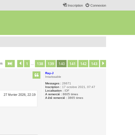
Inscription
Connexion
1
138
139
140
141
142
143
Page
140
Précédent
sur
143
Suivant
es
…
Ray-J
Intarissable
Messages :
26671
Inscription :
17 octobre 2021, 07:47
Localisation :
IDF
A remercié :
8605 times
27 février 2026, 22:19
A été remercié :
3865 times