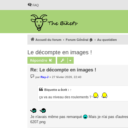
FAQ
Accueil du forum
Forum Général 🏠
Au quotidien
Le décompte en images !
Répondre
Re: Le décompte en images !
M
par
Ray-J
»
27 février 2026, 22:40
e
s
s
a
Biquette
a écrit :
↑
g
e
ça va au niveau des roulements ?
Je n'avais même pas remarqué
Mais je n'ai pas d'autre
6207.png