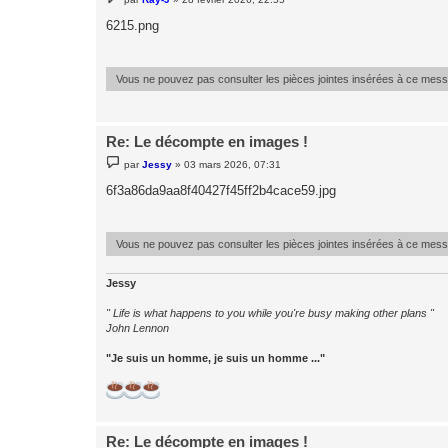
e
s
6215.png
s
a
g
e
Vous ne pouvez pas consulter les pièces jointes insérées à ce mes
Re: Le décompte en images !
M
par
Jessy
»
03 mars 2026, 07:31
e
s
6f3a86da9aa8f40427f45ff2b4cace59.jpg
s
a
g
e
Vous ne pouvez pas consulter les pièces jointes insérées à ce mes
Jessy
" Life is what happens to you while you're busy making other plans "
John Lennon
"Je suis un homme, je suis un homme ..."
Re: Le décompte en images !