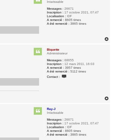
t
Intarissable
Messages :
26671
Inscription :
17 octobre 2021, 07:47
Localisation :
IDF
A remercié :
8605 times
A été remercié :
3865 times
H
a
u
Biquette
t
Administrateur
Messages :
68655
Inscription :
12 mars 2011, 16:03
A remercié :
3957 times
A été remercié :
5112 times
C
Contact :
o
n
t
a
c
t
H
e
a
r
u
B
Ray-J
t
i
Intarissable
q
Messages :
26671
u
Inscription :
17 octobre 2021, 07:47
e
Localisation :
IDF
t
A remercié :
8605 times
t
A été remercié :
3865 times
e