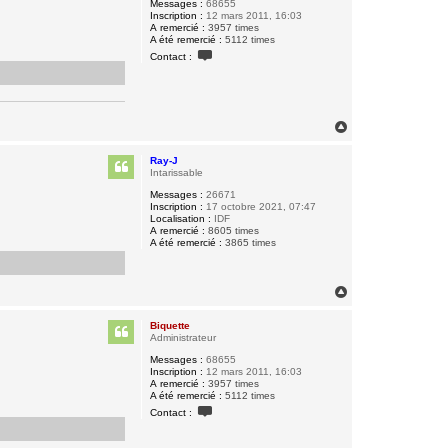
Messages :
68655
Inscription :
12 mars 2011, 16:03
A remercié :
3957 times
A été remercié :
5112 times
C
Contact :
o
n
t
a
c
t
H
e
a
r
u
B
Ray-J
t
i
Intarissable
q
Messages :
26671
u
Inscription :
17 octobre 2021, 07:47
e
Localisation :
IDF
t
A remercié :
8605 times
t
A été remercié :
3865 times
e
H
a
u
Biquette
t
Administrateur
Messages :
68655
Inscription :
12 mars 2011, 16:03
A remercié :
3957 times
A été remercié :
5112 times
C
Contact :
o
n
t