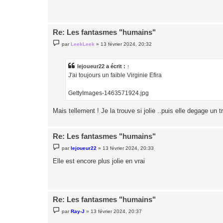
g
e
Re: Les fantasmes "humains"
M
par
LeekLeek
»
13 février 2024, 20:32
e
s
s
a
lejoueur22
a écrit :
↑
g
J'ai toujours un faible Virginie Efira
e
GettyImages-1463571924.jpg
Mais tellement ! Je la trouve si jolie ..puis elle degage un
Re: Les fantasmes "humains"
M
par
lejoueur22
»
13 février 2024, 20:33
e
s
Elle est encore plus jolie en vrai
s
a
g
e
Re: Les fantasmes "humains"
M
par
Ray-J
»
13 février 2024, 20:37
e
s