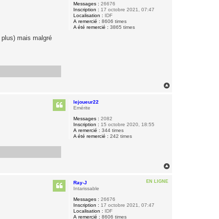
Messages :
26676
Inscription :
17 octobre 2021, 07:47
Localisation :
IDF
A remercié :
8606 times
A été remercié :
3865 times
e plus) mais malgré
H
a
u
lejoueur22
t
Emérite
Messages :
2082
Inscription :
15 octobre 2020, 18:55
A remercié :
344 times
A été remercié :
242 times
H
a
u
EN LIGNE
Ray-J
t
Intarissable
Messages :
26676
Inscription :
17 octobre 2021, 07:47
Localisation :
IDF
A remercié :
8606 times