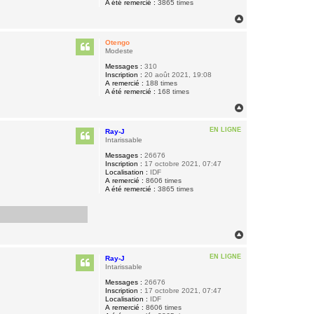
A été remercié :
3865 times
H
a
u
Otengo
t
Modeste
Messages :
310
Inscription :
20 août 2021, 19:08
A remercié :
188 times
A été remercié :
168 times
H
a
u
EN LIGNE
Ray-J
t
Intarissable
Messages :
26676
Inscription :
17 octobre 2021, 07:47
Localisation :
IDF
A remercié :
8606 times
A été remercié :
3865 times
H
a
u
EN LIGNE
Ray-J
t
Intarissable
Messages :
26676
Inscription :
17 octobre 2021, 07:47
Localisation :
IDF
A remercié :
8606 times