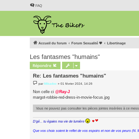
FAQ
Accueil du forum
Forum Sexualité 💗
Libertinage
Les fantasmes "humains"
Répondre
Re: Les fantasmes "humains"
M
par
Mikadoc
»
01 février 2024, 14:26
e
s
Non celle ci
@Ray-J
s
margot-robbie-red-dress-in-movie-focus.jpg
a
g
e
Vous ne pouvez pas consulter les pièces jointes insérées à ce mes
D'gé... tu égaies ma vie de lumière
Que vos choix soient le reflet de vos espoirs et non de vos peurs (N.