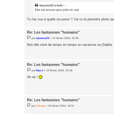
s
a
lejoueur22
a écrit :
↑
g
Elle est encore plus jolie en vrai
e
Tu l'as vue à quelle occasion ? J'ai vu la première photo que
Re: Les fantasmes "humains"
M
par
lejoueur22
»
13 février 2024, 20:38
e
s
Non elle vient de temps en temps en vacances ou j'habite
s
a
g
e
Re: Les fantasmes "humains"
M
par
Ray-J
»
13 février 2024, 20:38
e
s
Ah ok !
s
a
g
e
Re: Les fantasmes "humains"
M
par
Otengo
»
19 février 2024, 18:51
e
s
s