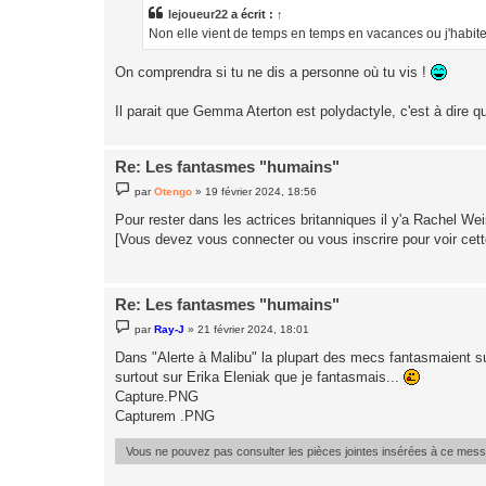
a
lejoueur22
a écrit :
↑
g
Non elle vient de temps en temps en vacances ou j'habit
e
On comprendra si tu ne dis a personne où tu vis !
Il parait que Gemma Aterton est polydactyle, c'est à dire qu
Re: Les fantasmes "humains"
M
par
Otengo
»
19 février 2024, 18:56
e
s
Pour rester dans les actrices britanniques il y'a Rachel We
s
[Vous devez vous connecter ou vous inscrire pour voir cet
a
g
e
Re: Les fantasmes "humains"
M
par
Ray-J
»
21 février 2024, 18:01
e
s
Dans "Alerte à Malibu" la plupart des mecs fantasmaient sur
s
surtout sur Erika Eleniak que je fantasmais...
a
g
Capture.PNG
e
Capturem .PNG
Vous ne pouvez pas consulter les pièces jointes insérées à ce mes