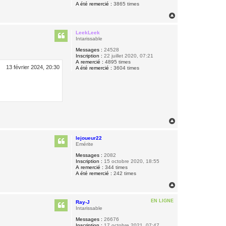
A été remercié :
3865 times
H
a
u
LeekLeek
t
Intarissable
Messages :
24528
Inscription :
22 juillet 2020, 07:21
A remercié :
4895 times
13 février 2024, 20:30
A été remercié :
3604 times
H
a
u
lejoueur22
t
Emérite
Messages :
2082
Inscription :
15 octobre 2020, 18:55
A remercié :
344 times
A été remercié :
242 times
H
a
u
EN LIGNE
Ray-J
t
Intarissable
Messages :
26676
Inscription :
17 octobre 2021, 07:47