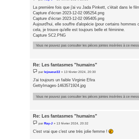
e
s
La première fois que j'ai vu Jada Pinkett, c'était dans le fil
s
Capture d’écran 2023-12-02 095254.png
a
g
Capture d’écran 2023-12-02 095405.png
e
Aujourd'hui, elle souffre d'alopécie (pour certains hommes c
cela, je trouve qu'elle est toujours belle et féminine.
Capture SC2.PNG
Vous ne pouvez pas consulter les pièces jointes insérées à ce mes
Re: Les fantasmes "humains"
M
par
lejoueur22
»
13 février 2024, 20:30
e
s
J'ai toujours un faible Virginie Efira
s
GettyImages-1463571924.jpg
a
g
e
Vous ne pouvez pas consulter les pièces jointes insérées à ce mes
Re: Les fantasmes "humains"
M
par
Ray-J
»
13 février 2024, 20:32
e
s
C'est vrai que c'est une très jolie femme !
s
a