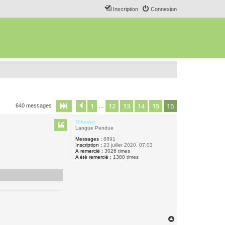
Inscription
Connexion
1
12
13
14
15
16
Page
16
Précédent
sur
16
640 messages
…
Mikadoc
Langue Pendue
Messages :
8891
Inscription :
23 juillet 2020, 07:03
A remercié :
3026 times
A été remercié :
1380 times
H