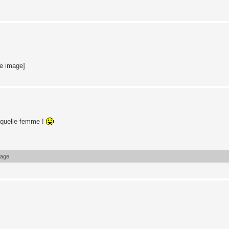
te image]
 quelle femme !
sage.