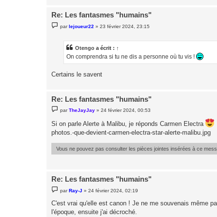
Re: Les fantasmes "humains"
M
par
lejoueur22
»
23 février 2024, 23:15
e
s
s
a
Otengo
a écrit :
↑
g
On comprendra si tu ne dis a personne où tu vis !
e
Certains le savent
Re: Les fantasmes "humains"
M
par
TheJayJay
»
24 février 2024, 00:53
e
s
Si on parle Alerte à Malibu, je réponds Carmen Electra
s
a
photos.-que-devient-carmen-electra-star-alerte-malibu.jpg
g
e
Vous ne pouvez pas consulter les pièces jointes insérées à ce mes
Re: Les fantasmes "humains"
M
par
Ray-J
»
24 février 2024, 02:19
e
s
C'est vrai qu'elle est canon ! Je ne me souvenais même pas 
s
l'époque, ensuite j'ai décroché.
a