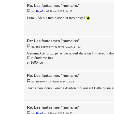
Re: Les fantasmes "humains"
M
par
Ray-J
»
01 février 2024, 14:28
e
s
Hum... Ah oui très classe et très sexy !
s
a
g
e
Re: Les fantasmes "humains"
M
par
Big bad wolf
»
01 février 2024, 17:23
e
s
Gemma Aterton.... je l'ai découvert dans un film avec Fabr
s
D'un érotisme fou
a
g
s-l1600.jpg
e
Re: Les fantasmes "humains"
M
par
Roomy
»
03 février 2024, 14:08
e
s
J'aime beaucoup Gemma Aterton moi aussi ! Belle brune au
s
a
g
e
Re: Les fantasmes "humains"
M
par
Ray-J
»
13 février 2024, 16:55