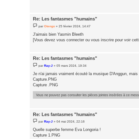
g
e
Re: Les fantasmes "humains"
M
par
Otengo
»
25 février 2024, 14:47
e
s
J'aimais bien Yasmin Bleeth
s
[Vous devez vous connecter ou vous inscrire pour voir cet
a
g
e
Re: Les fantasmes "humains"
M
par
Ray-J
»
05 mars 2024, 19:34
e
s
Je n'ai jamais vraiment écouté la musique D'Anggun, mais
s
Capture.PNG
a
g
Capture .PNG
e
Vous ne pouvez pas consulter les pièces jointes insérées à ce mes
Re: Les fantasmes "humains"
M
par
Ray-J
»
04 mai 2024, 22:16
e
s
Quelle superbe femme Eva Longoria !
s
Capture 1.PNG
a
g