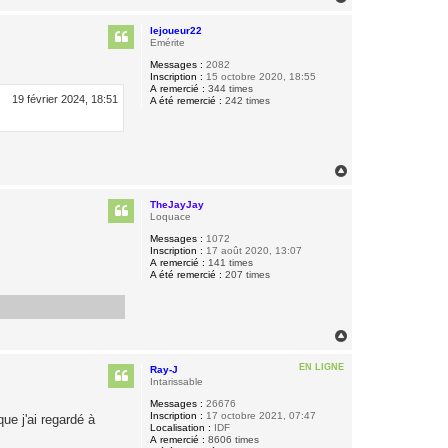
a
u
lejoueur22
t
Emérite
Messages :
2082
Inscription :
15 octobre 2020, 18:55
A remercié :
344 times
19 février 2024, 18:51
A été remercié :
242 times
H
a
u
TheJayJay
t
Loquace
Messages :
1072
Inscription :
17 août 2020, 13:07
A remercié :
141 times
A été remercié :
207 times
H
a
u
EN LIGNE
Ray-J
t
Intarissable
Messages :
26676
Inscription :
17 octobre 2021, 07:47
ue j'ai regardé à
Localisation :
IDF
A remercié :
8606 times