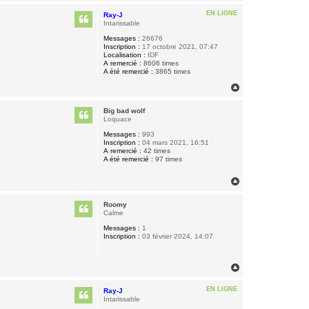
a
u
EN LIGNE
Ray-J
t
Intarissable
Messages :
26676
Inscription :
17 octobre 2021, 07:47
Localisation :
IDF
A remercié :
8606 times
A été remercié :
3865 times
H
a
u
Big bad wolf
t
Loquace
Messages :
993
Inscription :
04 mars 2021, 16:51
A remercié :
42 times
A été remercié :
97 times
H
a
u
Roomy
t
Calme
Messages :
1
Inscription :
03 février 2024, 14:07
H
a
u
EN LIGNE
Ray-J
t
Intarissable