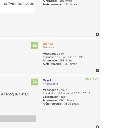
A remercié :
188 times
13 février 2024, 20:38
A été remercié :
168 times
H
a
u
Otengo
t
Modeste
Messages :
310
Inscription :
20 août 2021, 19:08
A remercié :
188 times
A été remercié :
168 times
H
a
u
EN LIGNE
Ray-J
t
Intarissable
Messages :
26676
Inscription :
17 octobre 2021, 07:47
à l'époque c'était
Localisation :
IDF
A remercié :
8606 times
A été remercié :
3865 times
H