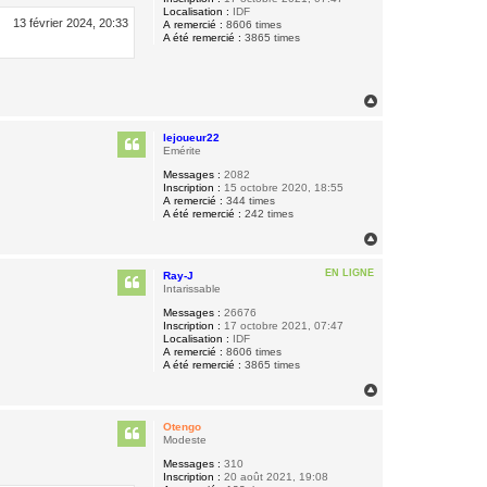
Localisation :
IDF
13 février 2024, 20:33
A remercié :
8606 times
A été remercié :
3865 times
H
a
u
lejoueur22
t
Emérite
Messages :
2082
Inscription :
15 octobre 2020, 18:55
A remercié :
344 times
A été remercié :
242 times
H
a
u
EN LIGNE
Ray-J
t
Intarissable
Messages :
26676
Inscription :
17 octobre 2021, 07:47
Localisation :
IDF
A remercié :
8606 times
A été remercié :
3865 times
H
a
u
Otengo
t
Modeste
Messages :
310
Inscription :
20 août 2021, 19:08