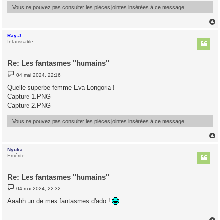
Vous ne pouvez pas consulter les pièces jointes insérées à ce message.
Ray-J
t
Intarissable
Re: Les fantasmes "humains"
M
04 mai 2024, 22:16
e
s
Quelle superbe femme Eva Longoria !
s
Capture 1.PNG
a
g
Capture 2.PNG
e
Vous ne pouvez pas consulter les pièces jointes insérées à ce message.
Nyuka
t
Emérite
Re: Les fantasmes "humains"
M
04 mai 2024, 22:32
e
s
Aaahh un de mes fantasmes d'ado !
s
a
g