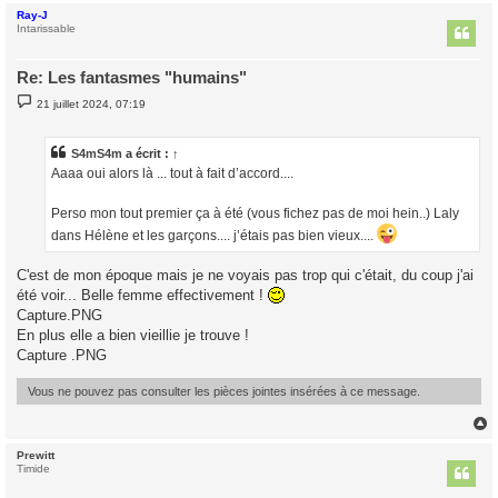
Ray-J
t
Intarissable
Re: Les fantasmes "humains"
M
21 juillet 2024, 07:19
e
s
s
a
S4mS4m
a écrit :
↑
g
Aaaa oui alors là ... tout à fait d’accord....
e
Perso mon tout premier ça à été (vous fichez pas de moi hein..) Laly
dans Hélène et les garçons.... j’étais pas bien vieux....
C'est de mon époque mais je ne voyais pas trop qui c'était, du coup j'ai
été voir... Belle femme effectivement !
Capture.PNG
En plus elle a bien vieillie je trouve !
Capture .PNG
Vous ne pouvez pas consulter les pièces jointes insérées à ce message.
Prewitt
t
Timide