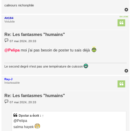
calinours nichonphile
EN LIGNE
Alt184
t
Volubile
Re: Les fantasmes "humains"
M
07 mai 2024, 20:33
e
s
@Pelipa
moi j'ai pas besoin de poster tu sais déjà
s
a
g
e
Le second degré n'est pas une température de cuisson
Ray-J
t
Intarissable
Re: Les fantasmes "humains"
M
07 mai 2024, 20:33
e
s
s
a
Dpolar
a écrit :
↑
g
@Pelipa
e
salma hayek