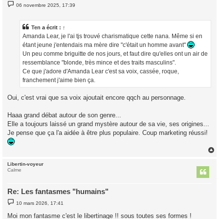
M
06 novembre 2025, 17:39
e
s
s
a
Ten
a écrit :
↑
g
Amanda Lear, je l'ai tjs trouvé charismatique cette nana. Même si en
e
étant jeune j'entendais ma mère dire "c'était un homme avant"
Un peu comme briguitte de nos jours, et faut dire qu'elles ont un air de
ressemblance "blonde, très mince et des traits masculins".
Ce que j'adore d'Amanda Lear c'est sa voix, cassée, roque,
franchement j'aime bien ça.
Oui, c'est vrai que sa voix ajoutait encore qqch au personnage.
Haaa grand débat autour de son genre...
Elle a toujours laissé un grand mystère autour de sa vie, ses origines...
Je pense que ça l'a aidée à être plus populaire. Coup marketing réussi!
Libertin-voyeur
t
Calme
Re: Les fantasmes "humains"
M
10 mars 2026, 17:41
e
s
Moi mon fantasme c'est le libertinage !! sous toutes ses formes !
s