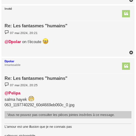
e
Invité
t
Re: Les fantasmes "humains"
M
07 mai 2024, 20:21
e
s
@Dpolar
on t'écoute
s
a
g
e
Dpolar
t
Intarissable
Re: Les fantasmes "humains"
M
07 mai 2024, 20:25
e
s
@Pelipa
s
a
salma hayek
g
063_1197740292_60d4669eb060c_0.jpg
e
Vous ne pouvez pas consulter les pièces jointes insérées à ce message.
L'amour est une illusion que je ne connais pas
calinours nichonphile