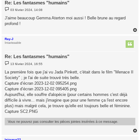
Re: Les fantasmes "humains"
M
03 février 2024, 14:08
e
s
J'aime beaucoup Gemma Aterton moi aussi ! Belle brune au regard
s
profond !
a
g
e
Ray-J
t
Intarissable
Re: Les fantasmes "humains"
M
13 février 2024, 16:55
e
s
La première fois que j'ai vu Jada Pinkett, c'était dans le film "Menace II
s
Society" ; je l'ai de suite trouvé très belle.
a
g
Capture d’écran 2023-12-02 095254.png
e
Capture d’écran 2023-12-02 095405.png
Aujourd'hui, elle souffre d'alopécie (pour certains hommes c'est déjà
difficile à vivre... mais j'imagine que pour une femme ça l'est encore
plus) mais malgré cela, je trouve qu'elle est toujours belle et féminine.
Capture SC2.PNG
Vous ne pouvez pas consulter les pièces jointes insérées à ce message.
lejoueur22