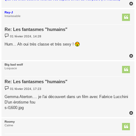
Ray-J
t
Intarissable
Re: Les fantasmes "humains"
M
01 février 2024, 14:28
e
s
Hum... Ah oui très classe et très sexy !
s
a
g
e
Big bad wolf
t
Loquace
Re: Les fantasmes "humains"
M
01 février 2024, 17:23
e
s
Gemma Aterton.... je l'ai découvert dans un film avec Fabrice Lucchini
s
D'un érotisme fou
a
g
s-l1600.jpg
e
Roomy
t
Calme