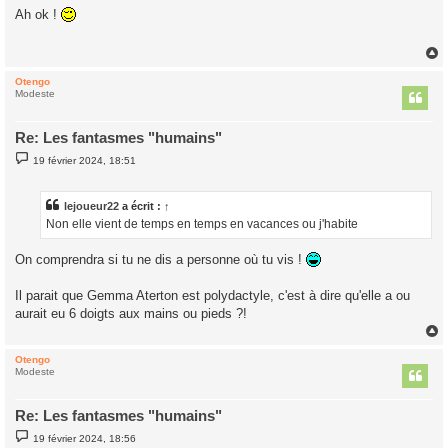
s
Ah ok !
s
a
g
e
Otengo
t
Modeste
Re: Les fantasmes "humains"
M
19 février 2024, 18:51
e
s
s
a
lejoueur22
a écrit :
↑
g
Non elle vient de temps en temps en vacances ou j'habite
e
On comprendra si tu ne dis a personne où tu vis !
Il parait que Gemma Aterton est polydactyle, c'est à dire qu'elle a ou
aurait eu 6 doigts aux mains ou pieds ?!
Otengo
t
Modeste
Re: Les fantasmes "humains"
M
19 février 2024, 18:56
e