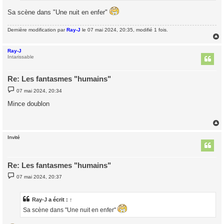
Sa scène dans "Une nuit en enfer"
Dernière modification par
Ray-J
le 07 mai 2024, 20:35, modifié 1 fois.
Ray-J
t
Intarissable
Re: Les fantasmes "humains"
M
07 mai 2024, 20:34
e
s
Mince doublon
s
a
g
e
Invité
t
Re: Les fantasmes "humains"
M
07 mai 2024, 20:37
e
s
s
a
Ray-J
a écrit :
↑
g
Sa scène dans "Une nuit en enfer"
e