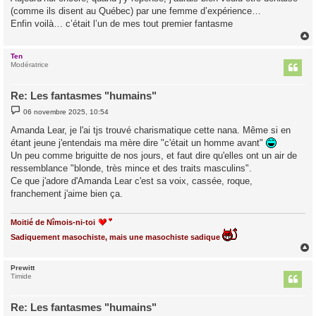
(comme ils disent au Québec) par une femme d’expérience…
Enfin voilà… c’était l’un de mes tout premier fantasme
Ten
t
Modératrice
Re: Les fantasmes "humains"
M
06 novembre 2025, 10:54
e
s
Amanda Lear, je l'ai tjs trouvé charismatique cette nana. Même si en
s
étant jeune j'entendais ma mère dire "c'était un homme avant"
a
g
Un peu comme briguitte de nos jours, et faut dire qu'elles ont un air de
e
ressemblance "blonde, très mince et des traits masculins".
Ce que j'adore d'Amanda Lear c'est sa voix, cassée, roque,
franchement j'aime bien ça.
Moitié de Nîmois-ni-toi
Sadiquement masochiste, mais une masochiste sadique
Prewitt
t
Timide
Re: Les fantasmes "humains"