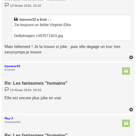
M
13 février 2024, 20:32
e
s
s
a
lejoueur22
a écrit :
↑
g
J'ai toujours un faible Virginie Efira
e
GettyImages-1463571924.jpg
Mais tellement ! Je la trouve si jolie ..puis elle degage un truc tres
sexysympa je trouve
lejoueur22
t
Emérite
Re: Les fantasmes "humains"
M
13 février 2024, 20:33
e
s
Elle est encore plus jolie en vrai
s
a
g
e
Ray-J
t
Intarissable
Re: Les fantasmes "humains"