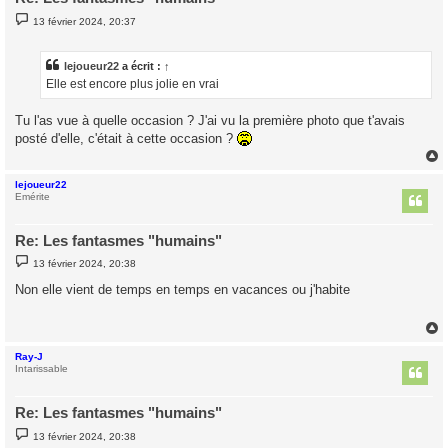
M
13 février 2024, 20:37
e
s
s
a
lejoueur22
a écrit :
↑
g
Elle est encore plus jolie en vrai
e
Tu l'as vue à quelle occasion ? J'ai vu la première photo que t'avais
posté d'elle, c'était à cette occasion ?
lejoueur22
t
Emérite
Re: Les fantasmes "humains"
M
13 février 2024, 20:38
e
s
Non elle vient de temps en temps en vacances ou j'habite
s
a
g
e
Ray-J
t
Intarissable
Re: Les fantasmes "humains"
M
13 février 2024, 20:38
e