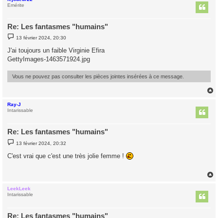
t
Emérite
Re: Les fantasmes "humains"
M
13 février 2024, 20:30
e
s
J'ai toujours un faible Virginie Efira
s
GettyImages-1463571924.jpg
a
g
e
Vous ne pouvez pas consulter les pièces jointes insérées à ce message.
Ray-J
t
Intarissable
Re: Les fantasmes "humains"
M
13 février 2024, 20:32
e
s
C'est vrai que c'est une très jolie femme !
s
a
g
e
LeekLeek
t
Intarissable
Re: Les fantasmes "humains"