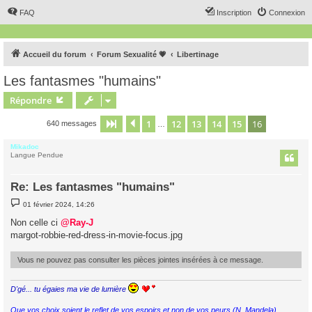
FAQ
Inscription
Connexion
Accueil du forum
Forum Sexualité 💗
Libertinage
Les fantasmes "humains"
Répondre
1
12
13
14
15
16
Page
16
Précédent
sur
16
640 messages
…
Mikadoc
Langue Pendue
Re: Les fantasmes "humains"
M
01 février 2024, 14:26
e
s
Non celle ci
@Ray-J
s
margot-robbie-red-dress-in-movie-focus.jpg
a
g
e
Vous ne pouvez pas consulter les pièces jointes insérées à ce message.
D'gé... tu égaies ma vie de lumière
Que vos choix soient le reflet de vos espoirs et non de vos peurs (N. Mandela)