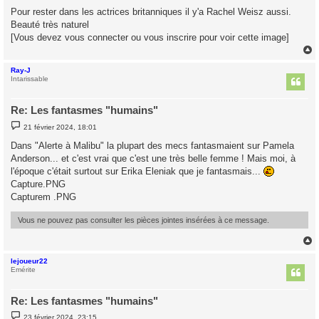
s
Pour rester dans les actrices britanniques il y'a Rachel Weisz aussi.
s
Beauté très naturel
a
g
[Vous devez vous connecter ou vous inscrire pour voir cette image]
e
Ray-J
t
Intarissable
Re: Les fantasmes "humains"
M
21 février 2024, 18:01
e
s
Dans "Alerte à Malibu" la plupart des mecs fantasmaient sur Pamela
s
Anderson... et c'est vrai que c'est une très belle femme ! Mais moi, à
a
g
l'époque c'était surtout sur Erika Eleniak que je fantasmais...
e
Capture.PNG
Capturem .PNG
Vous ne pouvez pas consulter les pièces jointes insérées à ce message.
lejoueur22
t
Emérite
Re: Les fantasmes "humains"
M
23 février 2024, 23:15