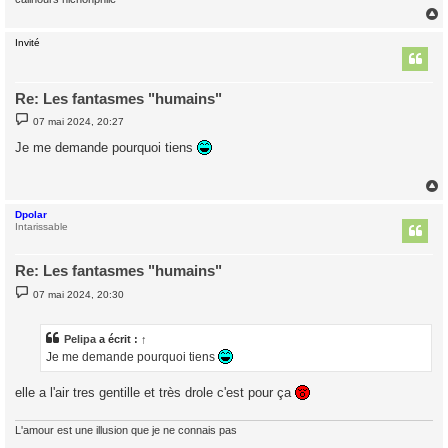
Invité
t
Re: Les fantasmes "humains"
M
07 mai 2024, 20:27
e
s
Je me demande pourquoi tiens
s
a
g
e
Dpolar
t
Intarissable
Re: Les fantasmes "humains"
M
07 mai 2024, 20:30
e
s
s
a
Pelipa
a écrit :
↑
g
Je me demande pourquoi tiens
e
elle a l'air tres gentille et très drole c'est pour ça
L'amour est une illusion que je ne connais pas