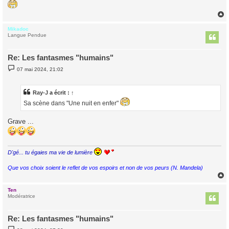
Mikadoc
t
Langue Pendue
Re: Les fantasmes "humains"
M
07 mai 2024, 21:02
e
s
s
a
Ray-J
a écrit :
↑
g
Sa scène dans "Une nuit en enfer"
e
Grave ...
D'gé... tu égaies ma vie de lumière
Que vos choix soient le reflet de vos espoirs et non de vos peurs (N. Mandela)
Ten
t
Modératrice
Re: Les fantasmes "humains"
M