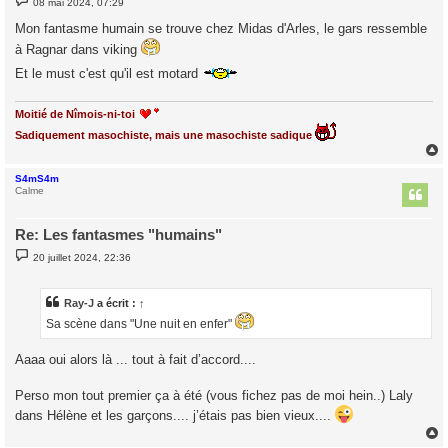
08 mai 2024, 07:29
e
s
Mon fantasme humain se trouve chez Midas d'Arles, le gars ressemble
s
a
à Ragnar dans viking
g
e
Et le must c'est qu'il est motard
Moitié de Nîmois-ni-toi
Sadiquement masochiste, mais une masochiste sadique
S4mS4m
t
Calme
Re: Les fantasmes "humains"
M
20 juillet 2024, 22:36
e
s
s
a
Ray-J
a écrit :
↑
g
Sa scène dans "Une nuit en enfer"
e
Aaaa oui alors là ... tout à fait d’accord....
Perso mon tout premier ça à été (vous fichez pas de moi hein..) Laly
dans Hélène et les garçons.... j’étais pas bien vieux....