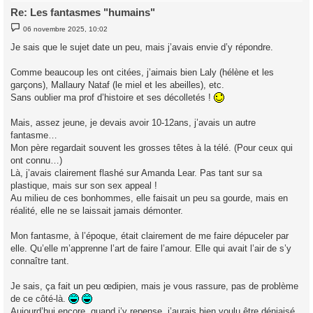
Re: Les fantasmes "humains"
M
06 novembre 2025, 10:02
e
s
Je sais que le sujet date un peu, mais j’avais envie d’y répondre.
s
a
g
Comme beaucoup les ont citées, j’aimais bien Laly (hélène et les
e
garçons), Mallaury Nataf (le miel et les abeilles), etc.
Sans oublier ma prof d’histoire et ses décolletés !
Mais, assez jeune, je devais avoir 10-12ans, j’avais un autre
fantasme…
Mon père regardait souvent les grosses têtes à la télé. (Pour ceux qui
ont connu…)
Là, j’avais clairement flashé sur Amanda Lear. Pas tant sur sa
plastique, mais sur son sex appeal !
Au milieu de ces bonhommes, elle faisait un peu sa gourde, mais en
réalité, elle ne se laissait jamais démonter.
Mon fantasme, à l’époque, était clairement de me faire dépuceler par
elle. Qu’elle m’apprenne l’art de faire l’amour. Elle qui avait l’air de s’y
connaître tant.
Je sais, ça fait un peu œdipien, mais je vous rassure, pas de problème
de ce côté-là.
Aujourd’hui encore, quand j’y repense, j’aurais bien voulu être déniaisé