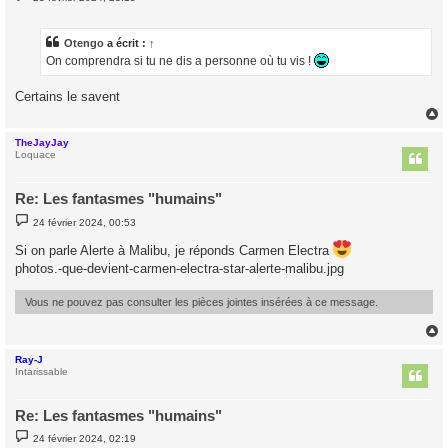
e
s
s
a
Otengo
a écrit :
↑
g
On comprendra si tu ne dis a personne où tu vis !
e
Certains le savent
TheJayJay
t
Loquace
Re: Les fantasmes "humains"
M
24 février 2024, 00:53
e
s
Si on parle Alerte à Malibu, je réponds Carmen Electra
s
a
photos.-que-devient-carmen-electra-star-alerte-malibu.jpg
g
e
Vous ne pouvez pas consulter les pièces jointes insérées à ce message.
Ray-J
t
Intarissable
Re: Les fantasmes "humains"
M
24 février 2024, 02:19
e