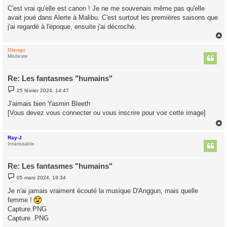
s
C'est vrai qu'elle est canon ! Je ne me souvenais même pas qu'elle
s
avait joué dans Alerte à Malibu. C'est surtout les premières saisons que
a
g
j'ai regardé à l'époque, ensuite j'ai décroché.
e
Otengo
t
Modeste
Re: Les fantasmes "humains"
M
25 février 2024, 14:47
e
s
J'aimais bien Yasmin Bleeth
s
[Vous devez vous connecter ou vous inscrire pour voir cette image]
a
g
e
Ray-J
t
Intarissable
Re: Les fantasmes "humains"
M
05 mars 2024, 19:34
e
s
Je n'ai jamais vraiment écouté la musique D'Anggun, mais quelle
s
femme !
a
g
Capture.PNG
e
Capture .PNG