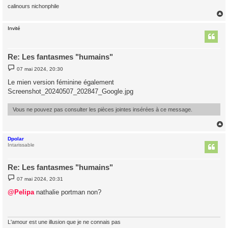
calinours nichonphile
Invité
t
Re: Les fantasmes "humains"
M
07 mai 2024, 20:30
e
s
Le mien version féminine également
s
Screenshot_20240507_202847_Google.jpg
a
g
e
Vous ne pouvez pas consulter les pièces jointes insérées à ce message.
Dpolar
t
Intarissable
Re: Les fantasmes "humains"
M
07 mai 2024, 20:31
e
s
@Pelipa
nathalie portman non?
s
a
g
e
L'amour est une illusion que je ne connais pas