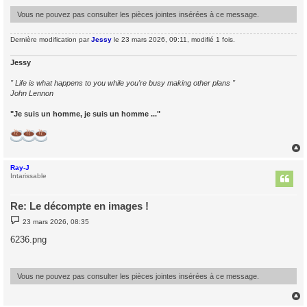
e
Vous ne pouvez pas consulter les pièces jointes insérées à ce message.
Dernière modification par
Jessy
le 23 mars 2026, 09:11, modifié 1 fois.
Jessy
" Life is what happens to you while you're busy making other plans "
John Lennon
"Je suis un homme, je suis un homme ..."
Ray-J
t
Intarissable
Re: Le décompte en images !
M
23 mars 2026, 08:35
e
s
6236.png
s
a
g
e
Vous ne pouvez pas consulter les pièces jointes insérées à ce message.