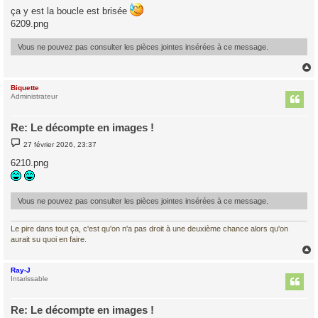
s
ça y est la boucle est brisée
s
a
6209.png
g
e
Vous ne pouvez pas consulter les pièces jointes insérées à ce message.
Biquette
t
Administrateur
Re: Le décompte en images !
M
27 février 2026, 23:37
e
s
6210.png
s
a
g
e
Vous ne pouvez pas consulter les pièces jointes insérées à ce message.
Le pire dans tout ça, c'est qu'on n'a pas droit à une deuxième chance alors qu'on
aurait su quoi en faire.
Ray-J
t
Intarissable
Re: Le décompte en images !