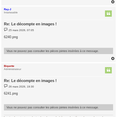
Ray-J
t
Intarissable
Re: Le décompte en images !
M
25 mars 2026, 07:05
e
s
6240.png
s
a
g
e
Vous ne pouvez pas consulter les pièces jointes insérées à ce message.
Biquette
t
Administrateur
Re: Le décompte en images !
M
26 mars 2026, 19:30
e
s
6241.png
s
a
g
e
Vous ne pouvez pas consulter les pièces jointes insérées à ce message.