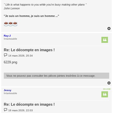
" Life is what happens to you while you're busy making other plans "
John Lennon
"Je suis un homme, je suis un homme ..."
Ray-J
t
Intarissable
Re: Le décompte en images !
M
14 mars 2026, 20:34
e
s
6229.png
s
a
g
e
Vous ne pouvez pas consulter les pièces jointes insérées à ce message.
EN LIGNE
Jessy
t
Intarissable
Re: Le décompte en images !
M
16 mars 2026, 22:03
e