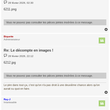
M
28 février 2026, 02:30
e
s
6211.png
s
a
g
e
Vous ne pouvez pas consulter les pièces jointes insérées à ce message.
Biquette
t
Administrateur
Re: Le décompte en images !
M
28 février 2026, 22:12
e
s
6212.jpg
s
a
g
e
Vous ne pouvez pas consulter les pièces jointes insérées à ce message.
Le pire dans tout ça, c'est qu'on n'a pas droit à une deuxième chance alors qu'on
aurait su quoi en faire.
Ray-J
t
Intarissable