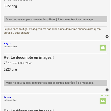
e
s
6222.png
s
a
g
e
Vous ne pouvez pas consulter les pièces jointes insérées à ce message.
Le pire dans tout ça, c'est qu'on n'a pas droit à une deuxième chance alors qu'on
aurait su quoi en faire.
Ray-J
t
Intarissable
Re: Le décompte en images !
M
13 mars 2026, 20:46
e
s
6223.png
s
a
g
e
Vous ne pouvez pas consulter les pièces jointes insérées à ce message.
EN LIGNE
Jessy
t
Intarissable
Re: Le décompte en images !