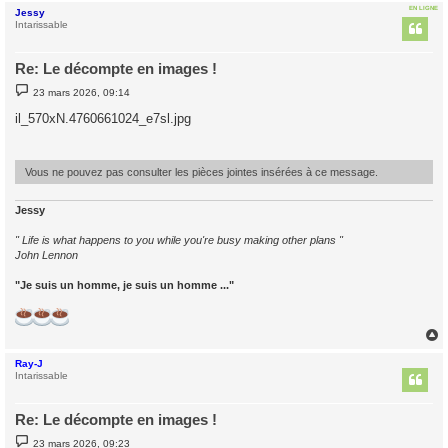
EN LIGNE
Jessy
t
Intarissable
Re: Le décompte en images !
M
23 mars 2026, 09:14
e
s
il_570xN.4760661024_e7sl.jpg
s
a
g
e
Vous ne pouvez pas consulter les pièces jointes insérées à ce message.
Jessy
" Life is what happens to you while you're busy making other plans "
John Lennon
"Je suis un homme, je suis un homme ..."
Ray-J
t
Intarissable
Re: Le décompte en images !
M
23 mars 2026, 09:23