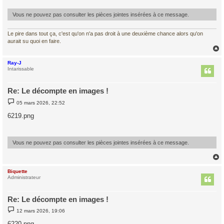
g
e
Vous ne pouvez pas consulter les pièces jointes insérées à ce message.
Le pire dans tout ça, c'est qu'on n'a pas droit à une deuxième chance alors qu'on
aurait su quoi en faire.
Ray-J
t
Intarissable
Re: Le décompte en images !
M
05 mars 2026, 22:52
e
s
6219.png
s
a
g
e
Vous ne pouvez pas consulter les pièces jointes insérées à ce message.
Biquette
t
Administrateur
Re: Le décompte en images !
M
12 mars 2026, 19:06
e
s
6220.png