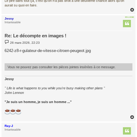
Le pire dans tout ça, c'est qu'on n'a pas droit à une deuxième chance alors qu'on
aurait su quoi en faire.
EN LIGNE
Jessy
t
Intarissable
Re: Le décompte en images !
M
26 mars 2026, 22:23
e
s
6242-z8-r-gulateur-de-vitesse-citroen-peugeot.jpg
s
a
g
e
Vous ne pouvez pas consulter les pièces jointes insérées à ce message.
Jessy
" Life is what happens to you while you're busy making other plans "
John Lennon
"Je suis un homme, je suis un homme ..."
Ray-J
t
Intarissable