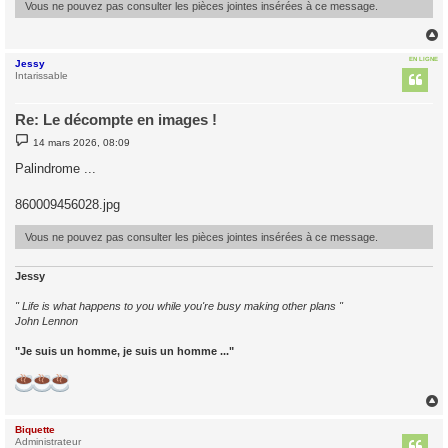
Vous ne pouvez pas consulter les pièces jointes insérées à ce message.
EN LIGNE
Jessy
t
Intarissable
Re: Le décompte en images !
M
14 mars 2026, 08:09
e
s
Palindrome ...
s
a
g
860009456028.jpg
e
Vous ne pouvez pas consulter les pièces jointes insérées à ce message.
Jessy
" Life is what happens to you while you're busy making other plans "
John Lennon
"Je suis un homme, je suis un homme ..."
Biquette
t
Administrateur