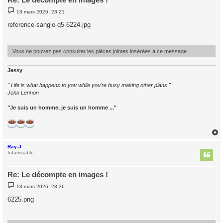
M
13 mars 2026, 23:21
e
s
reference-sangle-q5-6224.jpg
s
a
g
e
Vous ne pouvez pas consulter les pièces jointes insérées à ce message.
Jessy
" Life is what happens to you while you're busy making other plans "
John Lennon
"Je suis un homme, je suis un homme ..."
Ray-J
t
Intarissable
Re: Le décompte en images !
M
13 mars 2026, 23:36
e
s
6225.png
s
a
g
e