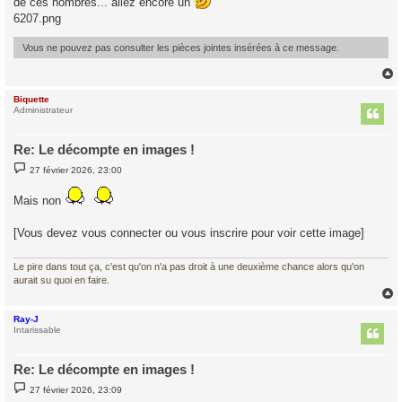
de ces nombres... allez encore un
6207.png
Vous ne pouvez pas consulter les pièces jointes insérées à ce message.
Biquette
t
Administrateur
Re: Le décompte en images !
M
27 février 2026, 23:00
e
s
s
Mais non
a
g
e
[Vous devez vous connecter ou vous inscrire pour voir cette image]
Le pire dans tout ça, c'est qu'on n'a pas droit à une deuxième chance alors qu'on
aurait su quoi en faire.
Ray-J
t
Intarissable
Re: Le décompte en images !
M
27 février 2026, 23:09
e