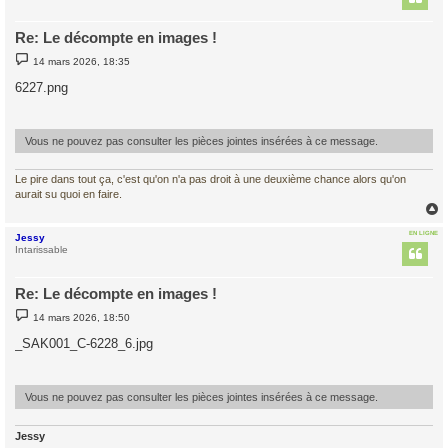
Re: Le décompte en images !
M
14 mars 2026, 18:35
e
s
6227.png
s
a
g
e
Vous ne pouvez pas consulter les pièces jointes insérées à ce message.
Le pire dans tout ça, c'est qu'on n'a pas droit à une deuxième chance alors qu'on
aurait su quoi en faire.
EN LIGNE
Jessy
t
Intarissable
Re: Le décompte en images !
M
14 mars 2026, 18:50
e
s
_SAK001_C-6228_6.jpg
s
a
g
e
Vous ne pouvez pas consulter les pièces jointes insérées à ce message.
Jessy