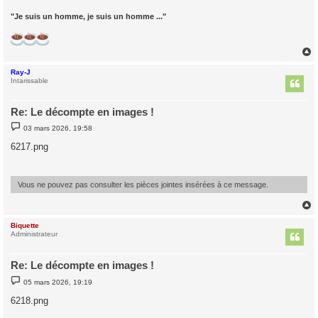
"Je suis un homme, je suis un homme ..."
Ray-J
t
Intarissable
Re: Le décompte en images !
M
03 mars 2026, 19:58
e
s
6217.png
s
a
g
e
Vous ne pouvez pas consulter les pièces jointes insérées à ce message.
Biquette
t
Administrateur
Re: Le décompte en images !
M
05 mars 2026, 19:19
e
s
6218.png
s
a