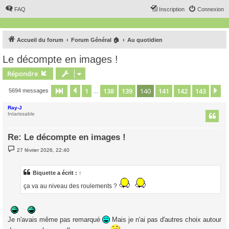
FAQ
Inscription
Connexion
Accueil du forum
Forum Général 🏠
Au quotidien
Le décompte en images !
Répondre
1
138
139
140
141
142
143
Page
140
Précédent
sur
143
Su
5694 messages
…
Ray-J
Intarissable
Re: Le décompte en images !
M
27 février 2026, 22:40
e
s
s
a
Biquette
a écrit :
↑
g
e
ça va au niveau des roulements ?
Je n'avais même pas remarqué
Mais je n'ai pas d'autres choix autour