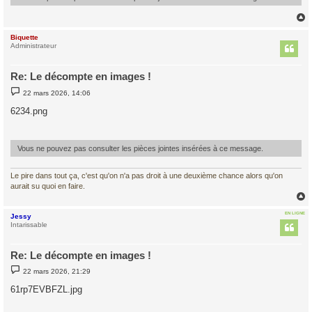
Biquette
t
Administrateur
Re: Le décompte en images !
M
22 mars 2026, 14:06
e
s
6234.png
s
a
g
e
Vous ne pouvez pas consulter les pièces jointes insérées à ce message.
Le pire dans tout ça, c'est qu'on n'a pas droit à une deuxième chance alors qu'on
aurait su quoi en faire.
EN LIGNE
Jessy
t
Intarissable
Re: Le décompte en images !
M
22 mars 2026, 21:29
e
s
61rp7EVBFZL.jpg
s
a
g