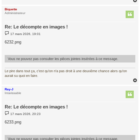
Biquette
t
Administrateur
Re: Le décompte en images !
M
17 mars 2026, 19:01
e
s
6232.png
s
a
g
e
Vous ne pouvez pas consulter les pièces jointes insérées à ce message.
Le pire dans tout ça, c'est qu'on n'a pas droit à une deuxième chance alors qu'on
aurait su quoi en faire.
Ray-J
t
Intarissable
Re: Le décompte en images !
M
17 mars 2026, 20:23
e
s
6233.png
s
a
g
e
Vous ne pouvez pas consulter les pièces jointes insérées à ce message.