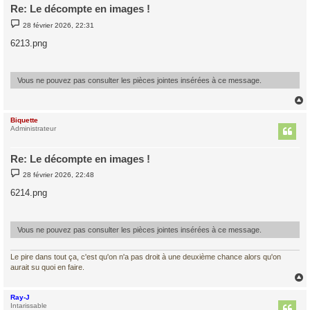
Re: Le décompte en images !
M
28 février 2026, 22:31
e
s
6213.png
s
a
g
e
Vous ne pouvez pas consulter les pièces jointes insérées à ce message.
Biquette
t
Administrateur
Re: Le décompte en images !
M
28 février 2026, 22:48
e
s
6214.png
s
a
g
e
Vous ne pouvez pas consulter les pièces jointes insérées à ce message.
Le pire dans tout ça, c'est qu'on n'a pas droit à une deuxième chance alors qu'on
aurait su quoi en faire.
Ray-J
t
Intarissable