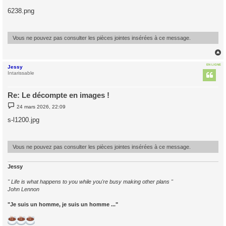
e
s
6238.png
s
a
g
e
Vous ne pouvez pas consulter les pièces jointes insérées à ce message.
EN LIGNE
Jessy
t
Intarissable
Re: Le décompte en images !
M
24 mars 2026, 22:09
e
s
s-l1200.jpg
s
a
g
e
Vous ne pouvez pas consulter les pièces jointes insérées à ce message.
Jessy
" Life is what happens to you while you're busy making other plans "
John Lennon
"Je suis un homme, je suis un homme ..."