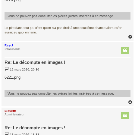
s
a
g
e
Vous ne pouvez pas consulter les pièces jointes insérées à ce message.
Le pire dans tout ça, c'est qu'on n'a pas droit à une deuxième chance alors qu'on
aurait su quoi en faire.
Ray-J
t
Intarissable
Re: Le décompte en images !
M
12 mars 2026, 20:36
e
s
6221.png
s
a
g
e
Vous ne pouvez pas consulter les pièces jointes insérées à ce message.
Biquette
t
Administrateur
Re: Le décompte en images !
M
13 mars 2026, 18:33