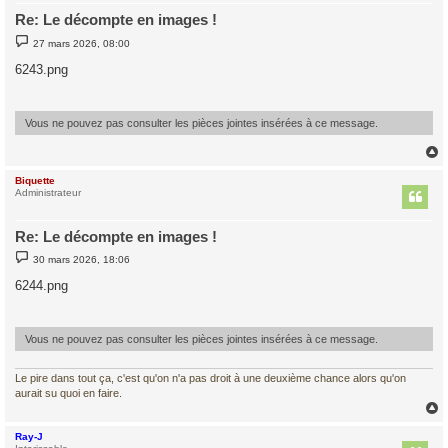
Re: Le décompte en images !
M
27 mars 2026, 08:00
e
s
6243.png
s
a
g
e
Vous ne pouvez pas consulter les pièces jointes insérées à ce message.
Biquette
t
Administrateur
Re: Le décompte en images !
M
30 mars 2026, 18:06
e
s
6244.png
s
a
g
e
Vous ne pouvez pas consulter les pièces jointes insérées à ce message.
Le pire dans tout ça, c'est qu'on n'a pas droit à une deuxième chance alors qu'on
aurait su quoi en faire.
Ray-J