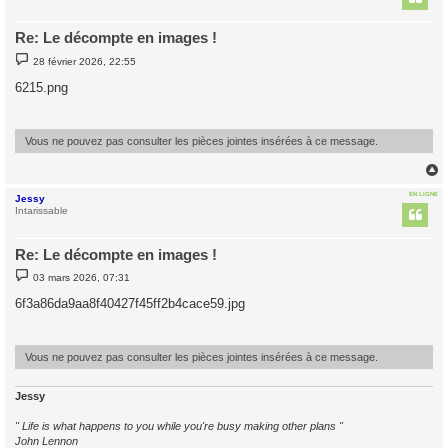
Re: Le décompte en images !
M
28 février 2026, 22:55
e
s
6215.png
s
a
g
e
Vous ne pouvez pas consulter les pièces jointes insérées à ce message.
EN LIGNE
Jessy
t
Intarissable
Re: Le décompte en images !
M
03 mars 2026, 07:31
e
s
6f3a86da9aa8f40427f45ff2b4cace59.jpg
s
a
g
e
Vous ne pouvez pas consulter les pièces jointes insérées à ce message.
Jessy
" Life is what happens to you while you're busy making other plans "
John Lennon