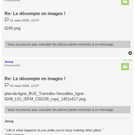
t
Intarissable
Re: Le décompte en images !
M
31 mars 2026, 10:37
e
s
6245.png
s
a
g
e
Vous ne pouvez pas consulter les pièces jointes insérées à ce message.
EN LIGNE
Jessy
t
Intarissable
Re: Le décompte en images !
M
31 mars 2026, 13:57
e
s
plan-de-ligne_BUS_Transdev-Versailles_ligne-
s
6246_LIG_IDFM_C02239_copy_1451x617.png
a
g
e
Vous ne pouvez pas consulter les pièces jointes insérées à ce message.
Jessy
" Life is what happens to you while you're busy making other plans "
John Lennon