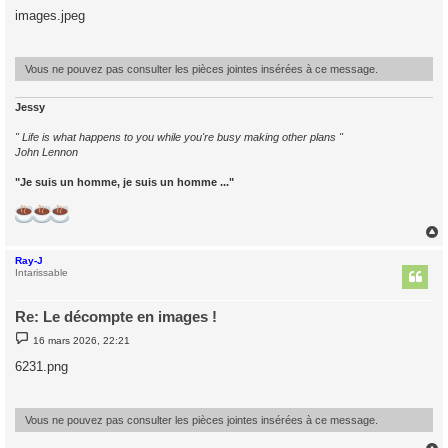
s
images.jpeg
s
a
g
e
Vous ne pouvez pas consulter les pièces jointes insérées à ce message.
Jessy
" Life is what happens to you while you're busy making other plans "
John Lennon
"Je suis un homme, je suis un homme ..."
Ray-J
t
Intarissable
Re: Le décompte en images !
M
16 mars 2026, 22:21
e
s
6231.png
s
a
g
e
Vous ne pouvez pas consulter les pièces jointes insérées à ce message.