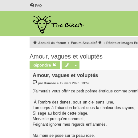
FAQ
Accueil du forum
Forum Sexualité 💗
Récits et Images E
Amour, vagues et voluptés
Répondre
Amour, vagues et voluptés
M
par
Osmoze
»
19 mars 2026, 19:59
e
s
J'aimerais vous offrir ce petit poème érotique comme premi
s
a
g
À l’ombre des dunes, sous un ciel sans lune,
e
Ton corps à l’abandon brûlant sous la chaleur des rayons,
Si sage au bord de cette plage,
Merveille presqu’en sommeil,
Feignant ignorer mes regards enflammés.
Ma main se pose sur ta peau rose,