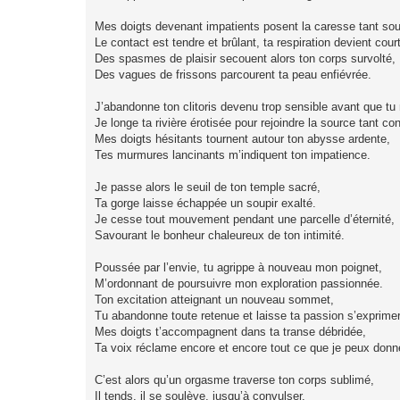
Mes doigts devenant impatients posent la caresse tant sou
Le contact est tendre et brûlant, ta respiration devient cou
Des spasmes de plaisir secouent alors ton corps survolté,
Des vagues de frissons parcourent ta peau enfiévrée.
J’abandonne ton clitoris devenu trop sensible avant que tu 
Je longe ta rivière érotisée pour rejoindre la source tant co
Mes doigts hésitants tournent autour ton abysse ardente,
Tes murmures lancinants m’indiquent ton impatience.
Je passe alors le seuil de ton temple sacré,
Ta gorge laisse échappée un soupir exalté.
Je cesse tout mouvement pendant une parcelle d’éternité,
Savourant le bonheur chaleureux de ton intimité.
Poussée par l’envie, tu agrippe à nouveau mon poignet,
M’ordonnant de poursuivre mon exploration passionnée.
Ton excitation atteignant un nouveau sommet,
Tu abandonne toute retenue et laisse ta passion s’exprimer
Mes doigts t’accompagnent dans ta transe débridée,
Ta voix réclame encore et encore tout ce que je peux donn
C’est alors qu’un orgasme traverse ton corps sublimé,
Il tends, il se soulève, jusqu’à convulser.