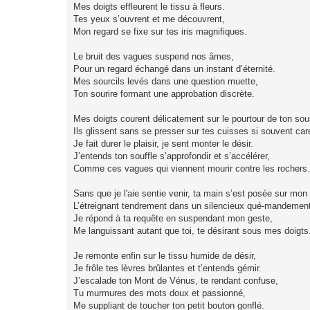
Mes doigts effleurent le tissu à fleurs.
Tes yeux s’ouvrent et me découvrent,
Mon regard se fixe sur tes iris magnifiques.
Le bruit des vagues suspend nos âmes,
Pour un regard échangé dans un instant d’éternité.
Mes sourcils levés dans une question muette,
Ton sourire formant une approbation discrète.
Mes doigts courent délicatement sur le pourtour de ton so
Ils glissent sans se presser sur tes cuisses si souvent ca
Je fait durer le plaisir, je sent monter le désir.
J’entends ton souffle s’approfondir et s’accélérer,
Comme ces vagues qui viennent mourir contre les rochers.
Sans que je l'aie sentie venir, ta main s’est posée sur mon
L’étreignant tendrement dans un silencieux qué-mandement
Je répond à ta requête en suspendant mon geste,
Me languissant autant que toi, te désirant sous mes doigts
Je remonte enfin sur le tissu humide de désir,
Je frôle tes lèvres brûlantes et t’entends gémir.
J’escalade ton Mont de Vénus, te rendant confuse,
Tu murmures des mots doux et passionné,
Me suppliant de toucher ton petit bouton gonflé.