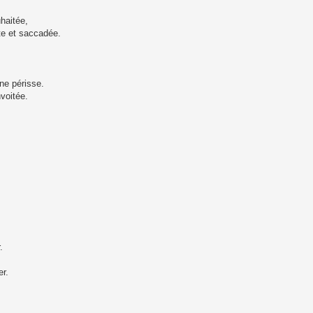
haitée,
rte et saccadée.
ne périsse.
nvoitée.
.
er.