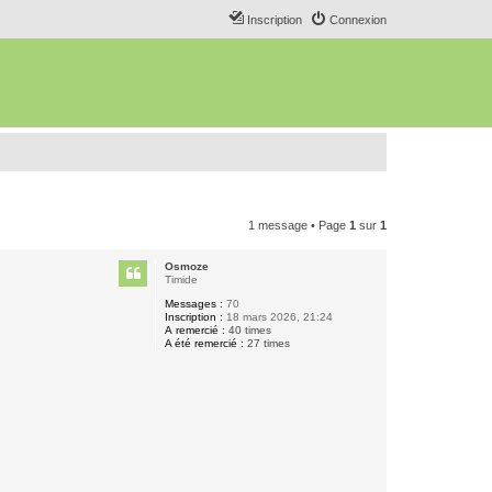
Inscription
Connexion
1 message • Page
1
sur
1
Osmoze
Timide
Messages :
70
Inscription :
18 mars 2026, 21:24
A remercié :
40 times
A été remercié :
27 times