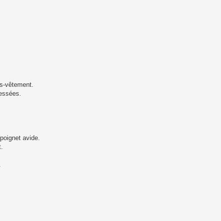
us-vêtement.
ressées.
 poignet avide.
.
.