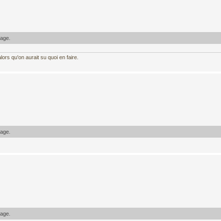
sage.
ors qu'on aurait su quoi en faire.
sage.
sage.