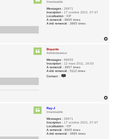
t
Intarissable
Messages :
26671
Inscription :
17 octobre 2021, 07:47
Localisation :
IDF
A remercié :
8605 times
A été remercié :
3865 times
H
a
u
Biquette
t
Administrateur
Messages :
68655
Inscription :
12 mars 2011, 16:03
A remercié :
3957 times
A été remercié :
5112 times
C
Contact :
o
n
t
a
c
t
H
e
a
r
u
B
Ray-J
t
i
Intarissable
q
Messages :
26671
u
Inscription :
17 octobre 2021, 07:47
e
Localisation :
IDF
t
A remercié :
8605 times
t
A été remercié :
3865 times
e