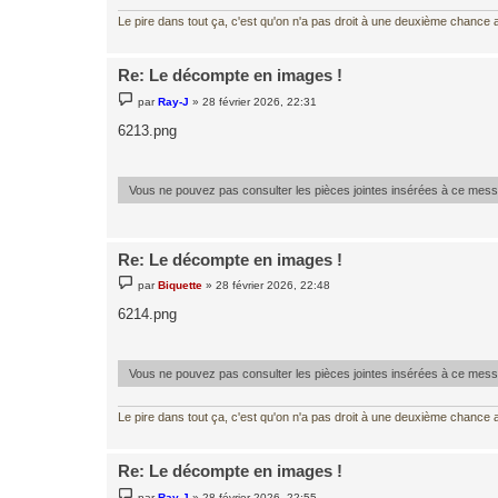
Le pire dans tout ça, c'est qu'on n'a pas droit à une deuxième chance al
Re: Le décompte en images !
M
par
Ray-J
»
28 février 2026, 22:31
e
s
6213.png
s
a
g
e
Vous ne pouvez pas consulter les pièces jointes insérées à ce mes
Re: Le décompte en images !
M
par
Biquette
»
28 février 2026, 22:48
e
s
6214.png
s
a
g
e
Vous ne pouvez pas consulter les pièces jointes insérées à ce mes
Le pire dans tout ça, c'est qu'on n'a pas droit à une deuxième chance al
Re: Le décompte en images !
M
par
Ray-J
»
28 février 2026, 22:55