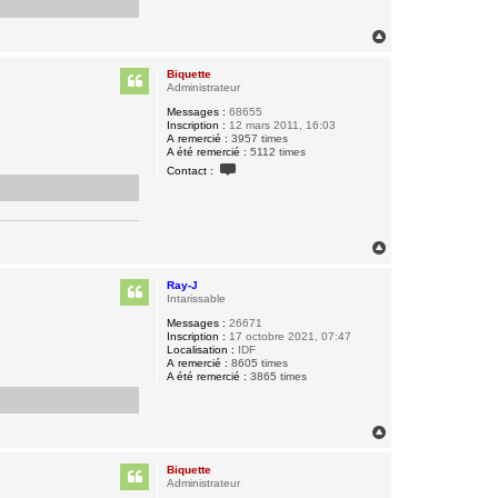
H
a
u
Biquette
t
Administrateur
Messages :
68655
Inscription :
12 mars 2011, 16:03
A remercié :
3957 times
A été remercié :
5112 times
C
Contact :
o
n
t
a
c
t
H
e
a
r
u
B
Ray-J
t
i
Intarissable
q
Messages :
26671
u
Inscription :
17 octobre 2021, 07:47
e
Localisation :
IDF
t
A remercié :
8605 times
t
A été remercié :
3865 times
e
H
a
u
Biquette
t
Administrateur