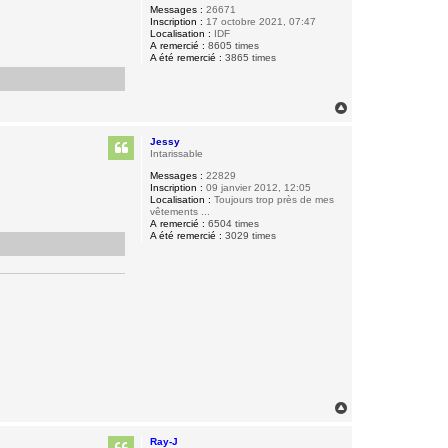
Messages :
26671
u
Inscription :
17 octobre 2021, 07:47
e
Localisation :
IDF
t
A remercié :
8605 times
t
A été remercié :
3865 times
e
H
a
u
Jessy
t
Intarissable
Messages :
22829
Inscription :
09 janvier 2012, 12:05
Localisation :
Toujours trop près de mes
vêtements ...
A remercié :
6504 times
A été remercié :
3029 times
H
a
u
Ray-J