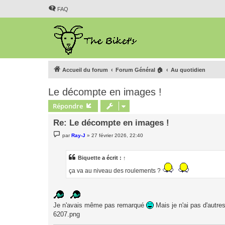
FAQ
Accueil du forum
Forum Général 🏠
Au quotidien
Le décompte en images !
Répondre
Re: Le décompte en images !
M
par
Ray-J
»
27 février 2026, 22:40
e
s
s
a
Biquette
a écrit :
↑
g
e
ça va au niveau des roulements ?
Je n'avais même pas remarqué
Mais je n'ai pas d'autre
6207.png