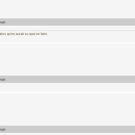
sage.
ors qu'on aurait su quoi en faire.
sage.
sage.