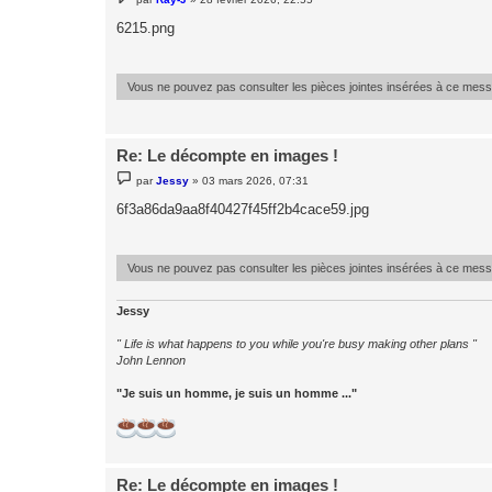
e
s
6215.png
s
a
g
e
Vous ne pouvez pas consulter les pièces jointes insérées à ce mes
Re: Le décompte en images !
M
par
Jessy
»
03 mars 2026, 07:31
e
s
6f3a86da9aa8f40427f45ff2b4cace59.jpg
s
a
g
e
Vous ne pouvez pas consulter les pièces jointes insérées à ce mes
Jessy
" Life is what happens to you while you're busy making other plans "
John Lennon
"Je suis un homme, je suis un homme ..."
Re: Le décompte en images !