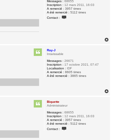
Messages :
68655
Inscription :
12 mars 2011, 16:03
A remercié :
3957 times
A été remercié :
5112 times
C
Contact :
o
n
t
a
c
t
H
e
a
r
u
B
Ray-J
t
i
Intarissable
q
Messages :
26671
u
Inscription :
17 octobre 2021, 07:47
e
Localisation :
IDF
t
A remercié :
8605 times
t
A été remercié :
3865 times
e
H
a
u
Biquette
t
Administrateur
Messages :
68655
Inscription :
12 mars 2011, 16:03
A remercié :
3957 times
A été remercié :
5112 times
C
Contact :
o
n
t