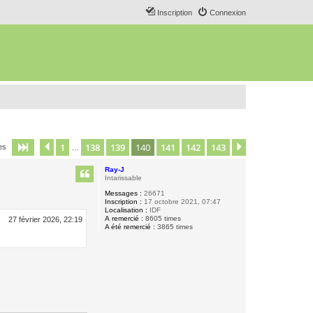
Inscription
Connexion
1
138
139
140
141
142
143
Page
140
Précédent
sur
143
Suivant
es
…
Ray-J
Intarissable
Messages :
26671
Inscription :
17 octobre 2021, 07:47
Localisation :
IDF
A remercié :
8605 times
27 février 2026, 22:19
A été remercié :
3865 times