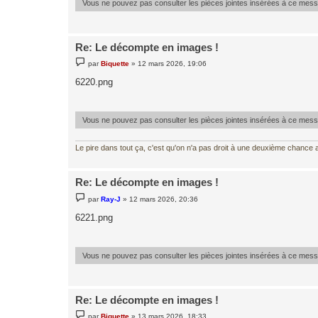
Vous ne pouvez pas consulter les pièces jointes insérées à ce mes
Re: Le décompte en images !
M
par
Biquette
»
12 mars 2026, 19:06
e
s
6220.png
s
a
g
e
Vous ne pouvez pas consulter les pièces jointes insérées à ce mes
Le pire dans tout ça, c'est qu'on n'a pas droit à une deuxième chance al
Re: Le décompte en images !
M
par
Ray-J
»
12 mars 2026, 20:36
e
s
6221.png
s
a
g
e
Vous ne pouvez pas consulter les pièces jointes insérées à ce mes
Re: Le décompte en images !
M
par
Biquette
»
13 mars 2026, 18:33