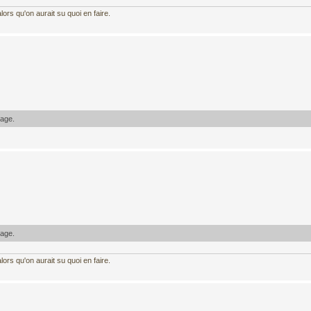
ors qu'on aurait su quoi en faire.
sage.
sage.
ors qu'on aurait su quoi en faire.