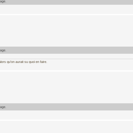
sage.
sage.
ors qu'on aurait su quoi en faire.
sage.