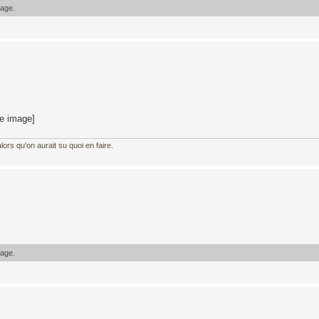
sage.
te image]
ors qu'on aurait su quoi en faire.
sage.