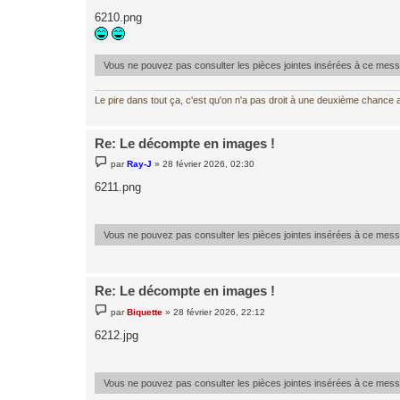
e
s
6210.png
s
a
g
e
Vous ne pouvez pas consulter les pièces jointes insérées à ce mes
Le pire dans tout ça, c'est qu'on n'a pas droit à une deuxième chance al
Re: Le décompte en images !
M
par
Ray-J
»
28 février 2026, 02:30
e
s
6211.png
s
a
g
e
Vous ne pouvez pas consulter les pièces jointes insérées à ce mes
Re: Le décompte en images !
M
par
Biquette
»
28 février 2026, 22:12
e
s
6212.jpg
s
a
g
e
Vous ne pouvez pas consulter les pièces jointes insérées à ce mes