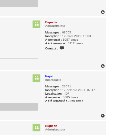
H
a
u
Biquette
t
Administrateur
Messages :
68655
Inscription :
12 mars 2011, 16:03
A remercié :
3957 times
A été remercié :
5112 times
C
Contact :
o
n
t
a
c
H
t
a
e
u
r
Ray-J
t
B
Intarissable
i
q
Messages :
26671
u
Inscription :
17 octobre 2021, 07:47
e
Localisation :
IDF
t
A remercié :
8605 times
t
A été remercié :
3865 times
e
H
a
u
Biquette
t
Administrateur