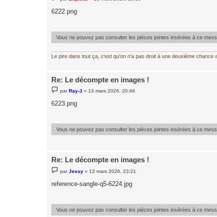
e
s
6222.png
s
a
g
e
Vous ne pouvez pas consulter les pièces jointes insérées à ce mes
Le pire dans tout ça, c'est qu'on n'a pas droit à une deuxième chance al
Re: Le décompte en images !
M
par
Ray-J
»
13 mars 2026, 20:46
e
s
6223.png
s
a
g
e
Vous ne pouvez pas consulter les pièces jointes insérées à ce mes
Re: Le décompte en images !
M
par
Jessy
»
13 mars 2026, 23:21
e
s
reference-sangle-q5-6224.jpg
s
a
g
e
Vous ne pouvez pas consulter les pièces jointes insérées à ce mes