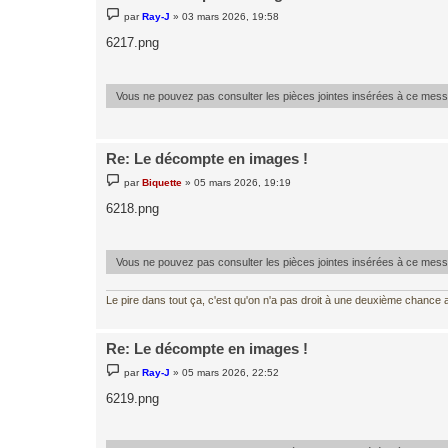
M
par
Ray-J
»
03 mars 2026, 19:58
e
s
6217.png
s
a
g
e
Vous ne pouvez pas consulter les pièces jointes insérées à ce mes
Re: Le décompte en images !
M
par
Biquette
»
05 mars 2026, 19:19
e
s
6218.png
s
a
g
e
Vous ne pouvez pas consulter les pièces jointes insérées à ce mes
Le pire dans tout ça, c'est qu'on n'a pas droit à une deuxième chance al
Re: Le décompte en images !
M
par
Ray-J
»
05 mars 2026, 22:52
e
s
6219.png
s
a
g
e