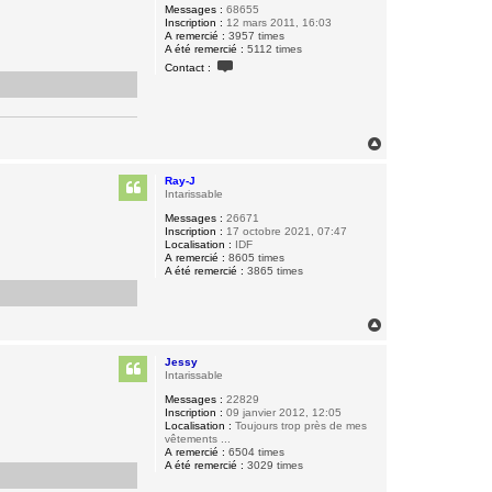
Messages :
68655
Inscription :
12 mars 2011, 16:03
A remercié :
3957 times
A été remercié :
5112 times
C
Contact :
o
n
t
a
c
t
H
e
a
r
u
B
Ray-J
t
i
Intarissable
q
Messages :
26671
u
Inscription :
17 octobre 2021, 07:47
e
Localisation :
IDF
t
A remercié :
8605 times
t
A été remercié :
3865 times
e
H
a
u
Jessy
t
Intarissable
Messages :
22829
Inscription :
09 janvier 2012, 12:05
Localisation :
Toujours trop près de mes
vêtements ...
A remercié :
6504 times
A été remercié :
3029 times