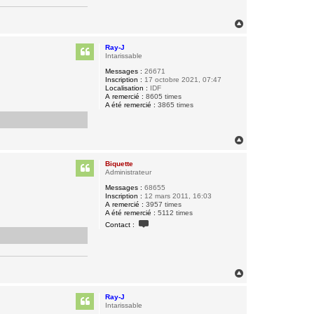
a
c
t
H
e
a
r
u
B
Ray-J
t
i
Intarissable
q
Messages :
26671
u
Inscription :
17 octobre 2021, 07:47
e
Localisation :
IDF
t
A remercié :
8605 times
t
A été remercié :
3865 times
e
H
a
u
Biquette
t
Administrateur
Messages :
68655
Inscription :
12 mars 2011, 16:03
A remercié :
3957 times
A été remercié :
5112 times
C
Contact :
o
n
t
a
c
t
H
e
a
r
u
B
Ray-J
t
i
Intarissable
q