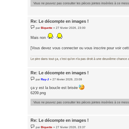
Vous ne pouvez pas consulter les pièces jointes insérées à ce mes
Re: Le décompte en images !
M
par
Biquette
»
27 février 2026, 23:00
e
s
s
Mais non
a
g
e
[Vous devez vous connecter ou vous inscrire pour voir cet
Le pire dans tout ça, c'est qu'on n'a pas droit à une deuxième chance al
Re: Le décompte en images !
M
par
Ray-J
»
27 février 2026, 23:09
e
s
ça y est la boucle est brisée
s
a
6209.png
g
e
Vous ne pouvez pas consulter les pièces jointes insérées à ce mes
Re: Le décompte en images !
M
par
Biquette
»
27 février 2026, 23:37