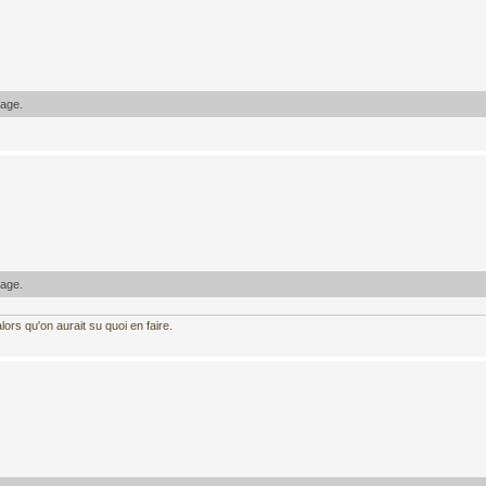
sage.
sage.
ors qu'on aurait su quoi en faire.