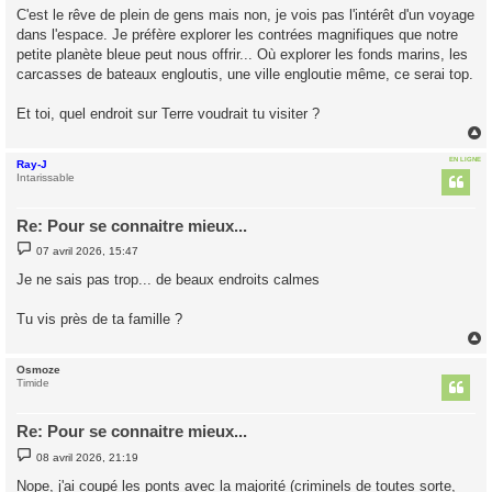
s
C'est le rêve de plein de gens mais non, je vois pas l'intérêt d'un voyage
s
dans l'espace. Je préfère explorer les contrées magnifiques que notre
a
g
petite planète bleue peut nous offrir... Où explorer les fonds marins, les
e
carcasses de bateaux engloutis, une ville engloutie même, ce serai top.
Et toi, quel endroit sur Terre voudrait tu visiter ?
EN LIGNE
Ray-J
t
Intarissable
Re: Pour se connaitre mieux...
M
07 avril 2026, 15:47
e
s
Je ne sais pas trop... de beaux endroits calmes
s
a
g
Tu vis près de ta famille ?
e
Osmoze
t
Timide
Re: Pour se connaitre mieux...
M
08 avril 2026, 21:19
e
s
Nope, j'ai coupé les ponts avec la majorité (criminels de toutes sorte,
s