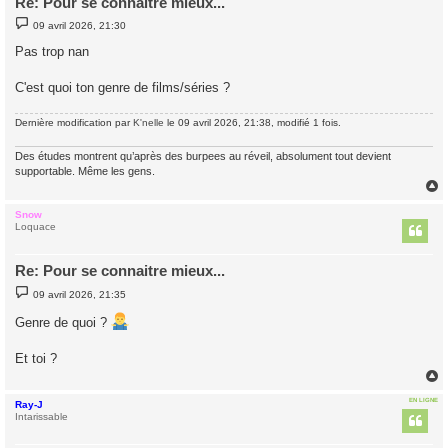
Re: Pour se connaitre mieux...
M
09 avril 2026, 21:30
e
s
Pas trop nan
s
a
g
C'est quoi ton genre de films/séries ?
e
Dernière modification par
K'nelle
le 09 avril 2026, 21:38, modifié 1 fois.
Des études montrent qu’après des burpees au réveil, absolument tout devient
supportable. Même les gens.
Snow
t
Loquace
Re: Pour se connaitre mieux...
M
09 avril 2026, 21:35
e
s
Genre de quoi ?
s
a
g
Et toi ?
e
EN LIGNE
Ray-J
t
Intarissable