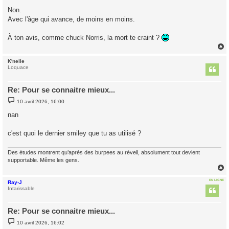
e
s
Non.
s
Avec l'âge qui avance, de moins en moins.
a
g
e
À ton avis, comme chuck Norris, la mort te craint ?
K'nelle
t
Loquace
Re: Pour se connaitre mieux...
M
10 avril 2026, 16:00
e
s
nan
s
a
g
c'est quoi le dernier smiley que tu as utilisé ?
e
Des études montrent qu’après des burpees au réveil, absolument tout devient
supportable. Même les gens.
EN LIGNE
Ray-J
t
Intarissable
Re: Pour se connaitre mieux...
M
10 avril 2026, 16:02
e