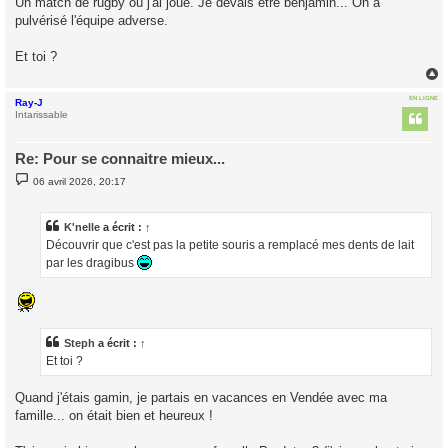
Un match de rugby où j'ai joué. Je devais être benjamin... On a
s
pulvérisé l'équipe adverse.
a
g
e
Et toi ?
EN LIGNE
Ray-J
t
Intarissable
Re: Pour se connaitre mieux...
M
06 avril 2026, 20:17
e
s
s
a
K'nelle
a écrit :
↑
g
Découvrir que c'est pas la petite souris a remplacé mes dents de lait
e
par les dragibus
Steph
a écrit :
↑
Et toi ?
Quand j'étais gamin, je partais en vacances en Vendée avec ma
famille... on était bien et heureux !