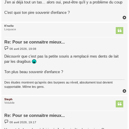
s
J'en ai déjà tout un tas... alors oui, peut-être qu'il y a problème du coup
s
a
g
C'est quoi ton pire souvenir d'enfance ?
e
K'nelle
t
Loquace
Re: Pour se connaitre mieux...
M
06 avril 2026, 19:08
e
s
Découvrir que c'est pas la petite souris a remplacé mes dents de lait
s
par les dragibus
a
g
e
Ton plus beau souvenir d'enfance ?
Des études montrent qu’après des burpees au réveil, absolument tout devient
supportable. Même les gens.
Steph
t
Volubile
Re: Pour se connaitre mieux...
M
06 avril 2026, 19:17
e
s