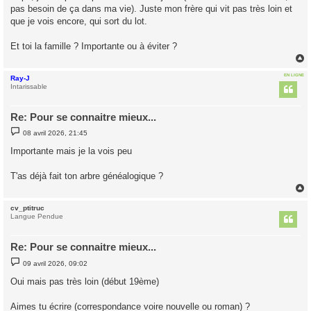
pas besoin de ça dans ma vie). Juste mon frère qui vit pas très loin et
a
g
que je vois encore, qui sort du lot.
e
Et toi la famille ? Importante ou à éviter ?
EN LIGNE
Ray-J
t
Intarissable
Re: Pour se connaitre mieux...
M
08 avril 2026, 21:45
e
s
Importante mais je la vois peu
s
a
g
T'as déjà fait ton arbre généalogique ?
e
cv_ptitruc
t
Langue Pendue
Re: Pour se connaitre mieux...
M
09 avril 2026, 09:02
e
s
Oui mais pas très loin (début 19ème)
s
a
g
Aimes tu écrire (correspondance voire nouvelle ou roman) ?
e