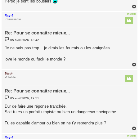
Perso je sont les bousiers
EN LIGNE
Ray-J
t
Intarissable
Re: Pour se connaitre mieux...
M
05 avril 2026, 13:42
e
s
Je ne sais pas trop... je dirais les fourmis ou les araignées
s
a
g
love le monde ou fuck le monde ?
e
Steph
t
Volubile
Re: Pour se connaitre mieux...
M
05 avril 2026, 19:51
e
s
Dur de faire une réponse tranchée.
s
Soit tu es un parfait utopiste ou bien un dangereux sociopathe.
a
g
e
Tu es capable d'amour ou bien on ne t'y reprendra plus ?
EN LIGNE
Ray-J