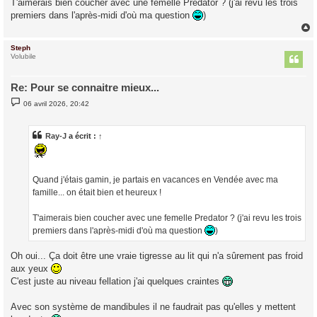
T'aimerais bien coucher avec une femelle Predator ? (j'ai revu les trois
premiers dans l'après-midi d'où ma question
)
Steph
t
Volubile
Re: Pour se connaitre mieux...
M
06 avril 2026, 20:42
e
s
s
a
Ray-J
a écrit :
↑
g
e
Quand j'étais gamin, je partais en vacances en Vendée avec ma
famille... on était bien et heureux !
T'aimerais bien coucher avec une femelle Predator ? (j'ai revu les trois
premiers dans l'après-midi d'où ma question
)
Oh oui... Ça doit être une vraie tigresse au lit qui n'a sûrement pas froid
aux yeux
C'est juste au niveau fellation j'ai quelques craintes
Avec son système de mandibules il ne faudrait pas qu'elles y mettent