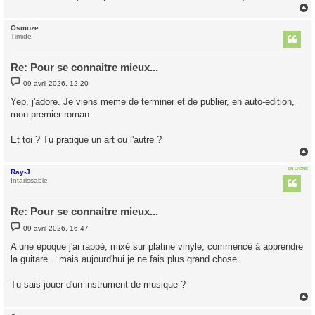
Osmoze
t
Timide
Re: Pour se connaitre mieux...
M
09 avril 2026, 12:20
e
s
Yep, j'adore. Je viens meme de terminer et de publier, en auto-edition,
s
mon premier roman.
a
g
e
Et toi ? Tu pratique un art ou l'autre ?
EN LIGNE
Ray-J
t
Intarissable
Re: Pour se connaitre mieux...
M
09 avril 2026, 16:47
e
s
A une époque j'ai rappé, mixé sur platine vinyle, commencé à apprendre
s
la guitare... mais aujourd'hui je ne fais plus grand chose.
a
g
e
Tu sais jouer d'un instrument de musique ?