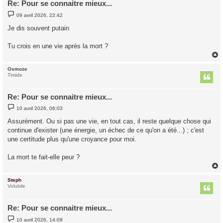
Re: Pour se connaitre mieux...
M
09 avril 2026, 22:42
e
s
Je dis souvent putain
s
a
g
Tu crois en une vie après la mort ?
e
Osmoze
t
Timide
Re: Pour se connaitre mieux...
M
10 avril 2026, 06:03
e
s
Assurément. Ou si pas une vie, en tout cas, il reste quelque chose qui
s
continue d'exister (une énergie, un échec de ce qu'on a été...) ; c'est
a
g
une certitude plus qu'une croyance pour moi.
e
La mort te fait-elle peur ?
Steph
t
Volubile
Re: Pour se connaitre mieux...
M
10 avril 2026, 14:09