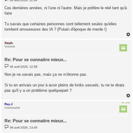
06 avril 2026, 11:39
e
s
Ces dernières années, ni l'une ni l'autre. Mais je préfère le réel tant qu'à
s
faire
a
g
e
Tu savais que certaines personnes sont tellement seules qu'elles
tombent amoureuses des IA ? (Putain d'époque de merde !)
Steph
t
Volubile
Re: Pour se connaitre mieux...
M
06 avril 2026, 12:58
e
s
Non je ne savais pas, mais ça ne m'étonne pas.
s
a
g
Si tu en arrivais un jour à avoir pleins de kinks sexuels, tu ne te dirais
e
pas qu'il y a un problème quelquepart ?
EN LIGNE
Ray-J
t
Intarissable
Re: Pour se connaitre mieux...
M
06 avril 2026, 13:45
e