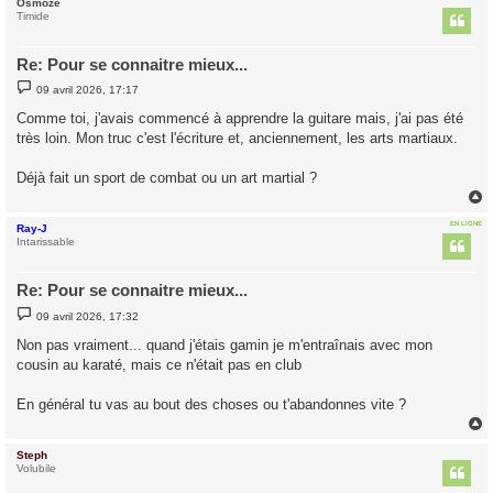
Osmoze
t
Timide
Re: Pour se connaitre mieux...
M
09 avril 2026, 17:17
e
s
Comme toi, j'avais commencé à apprendre la guitare mais, j'ai pas été
s
très loin. Mon truc c'est l'écriture et, anciennement, les arts martiaux.
a
g
e
Déjà fait un sport de combat ou un art martial ?
EN LIGNE
Ray-J
t
Intarissable
Re: Pour se connaitre mieux...
M
09 avril 2026, 17:32
e
s
Non pas vraiment... quand j'étais gamin je m'entraînais avec mon
s
cousin au karaté, mais ce n'était pas en club
a
g
e
En général tu vas au bout des choses ou t'abandonnes vite ?
Steph
t
Volubile