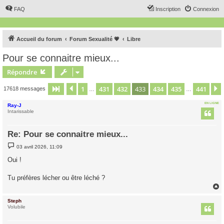
FAQ
Inscription
Connexion
Accueil du forum
Forum Sexualité 💗
Libre
Pour se connaitre mieux...
Répondre
1
431
432
433
434
435
441
Page
433
Précédent
sur
441
17618 messages
…
…
EN LIGNE
Ray-J
Intarissable
Re: Pour se connaitre mieux...
M
03 avril 2026, 11:09
e
s
Oui !
s
a
g
Tu préfères lécher ou être léché ?
e
Steph
t
Volubile