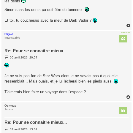
les dents
Sinon sans les dents ça doit être du tonnerre
Et toi, tu coucherais avec la meuf de Dark Vador ?
EN LIGNE
Ray-J
t
Intarissable
Re: Pour se connaitre mieux...
M
06 avril 2026, 20:57
e
s
s
a
g
Je ne suis pas fan de Star Wars alors je ne savais pas à quoi elle
e
ressemblait... Mais ouais, et je lui lécherai bien les pieds aussi
T'aimerais bien faire un voyage dans l'espace ?
Osmoze
t
Timide
Re: Pour se connaitre mieux...
M
07 avril 2026, 13:02
e