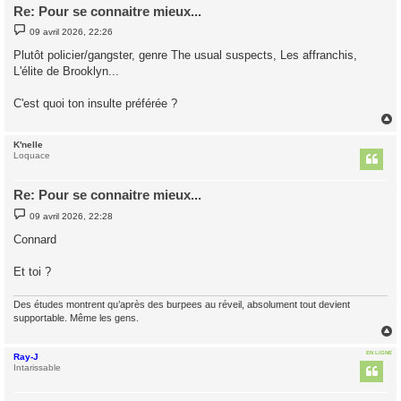
Re: Pour se connaitre mieux...
M
09 avril 2026, 22:26
e
s
Plutôt policier/gangster, genre The usual suspects, Les affranchis,
s
L'élite de Brooklyn...
a
g
e
C'est quoi ton insulte préférée ?
K'nelle
t
Loquace
Re: Pour se connaitre mieux...
M
09 avril 2026, 22:28
e
s
Connard
s
a
g
Et toi ?
e
Des études montrent qu’après des burpees au réveil, absolument tout devient
supportable. Même les gens.
EN LIGNE
Ray-J
t
Intarissable