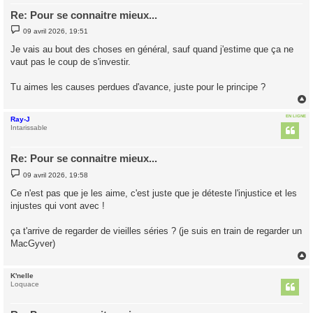
Re: Pour se connaitre mieux...
M
09 avril 2026, 19:51
e
s
Je vais au bout des choses en général, sauf quand j'estime que ça ne
s
vaut pas le coup de s'investir.
a
g
e
Tu aimes les causes perdues d'avance, juste pour le principe ?
EN LIGNE
Ray-J
t
Intarissable
Re: Pour se connaitre mieux...
M
09 avril 2026, 19:58
e
s
Ce n'est pas que je les aime, c'est juste que je déteste l'injustice et les
s
injustes qui vont avec !
a
g
e
ça t'arrive de regarder de vieilles séries ? (je suis en train de regarder un
MacGyver)
K'nelle
t
Loquace