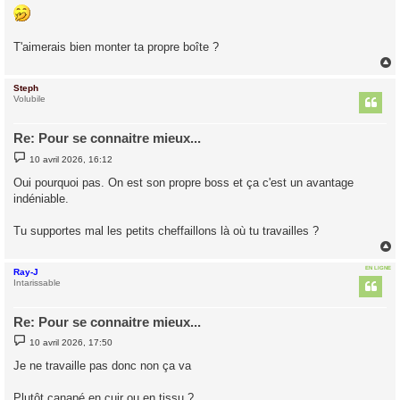
s
s
a
g
T'aimerais bien monter ta propre boîte ?
e
Steph
t
Volubile
Re: Pour se connaitre mieux...
M
10 avril 2026, 16:12
e
s
Oui pourquoi pas. On est son propre boss et ça c'est un avantage
s
indéniable.
a
g
e
Tu supportes mal les petits cheffaillons là où tu travailles ?
EN LIGNE
Ray-J
t
Intarissable
Re: Pour se connaitre mieux...
M
10 avril 2026, 17:50
e
s
Je ne travaille pas donc non ça va
s
a
g
Plutôt canapé en cuir ou en tissu ?