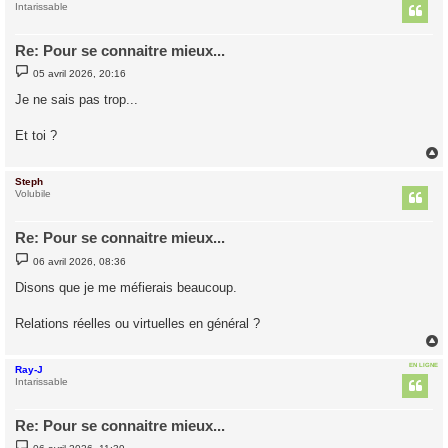
t
Intarissable
Re: Pour se connaitre mieux...
M
05 avril 2026, 20:16
e
s
Je ne sais pas trop...
s
a
g
Et toi ?
e
Steph
t
Volubile
Re: Pour se connaitre mieux...
M
06 avril 2026, 08:36
e
s
Disons que je me méfierais beaucoup.
s
a
g
Relations réelles ou virtuelles en général ?
e
EN LIGNE
Ray-J
t
Intarissable
Re: Pour se connaitre mieux...
M