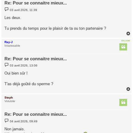
Re: Pour se connaitre mieux...
M
03 avril 2026, 11:39
e
s
Les deux.
s
a
g
Tu prends du temps pour le plaisir de ta ou ton partenaire ?
e
EN LIGNE
Ray-J
t
Intarissable
Re: Pour se connaitre mieux...
M
03 avril 2026, 13:06
e
s
Oui bien sûr !
s
a
g
T'as déjà goûté du sperme ?
e
Steph
t
Volubile
Re: Pour se connaitre mieux...
M
04 avril 2026, 09:49
e
s
Non jamais.
s