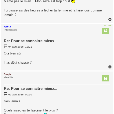
Même pas le mien... Mon sexe est trop court
a
g
e
Tu passerais des heures à lécher ta femme et la faire jouir comme
jamais ?
EN LIGNE
Ray-J
t
Intarissable
Re: Pour se connaitre mieux...
M
04 avril 2026, 12:21
e
s
Oui bien sûr
s
a
g
T'as déjà chassé ?
e
Steph
t
Volubile
Re: Pour se connaitre mieux...
M
05 avril 2026, 09:10
e
s
Non jamais.
s
a
g
Quels insectes te fascinent le plus ?
e