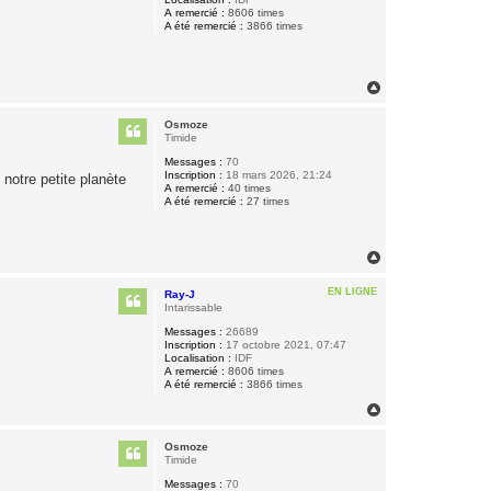
A remercié :
8606 times
A été remercié :
3866 times
H
a
u
Osmoze
t
Timide
Messages :
70
Inscription :
18 mars 2026, 21:24
 notre petite planète
A remercié :
40 times
A été remercié :
27 times
H
a
u
EN LIGNE
Ray-J
t
Intarissable
Messages :
26689
Inscription :
17 octobre 2021, 07:47
Localisation :
IDF
A remercié :
8606 times
A été remercié :
3866 times
H
a
u
Osmoze
t
Timide
Messages :
70