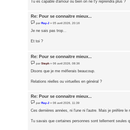
Tu es capable d'amour ou bien on ne t'y reprendra plus ?
Re: Pour se connaitre mieux...
M
par
Ray-J
»
05 avril 2026, 20:16
e
s
Je ne sais pas trop...
s
a
g
Et toi ?
e
Re: Pour se connaitre mieux...
M
par
Steph
»
06 avril 2026, 08:36
e
s
Disons que je me méfierais beaucoup.
s
a
g
Relations réelles ou virtuelles en général ?
e
Re: Pour se connaitre mieux...
M
par
Ray-J
»
06 avril 2026, 11:39
e
s
Ces dernières années, ni l'une ni l'autre. Mais je préfère le r
s
a
g
Tu savais que certaines personnes sont tellement seules q
e