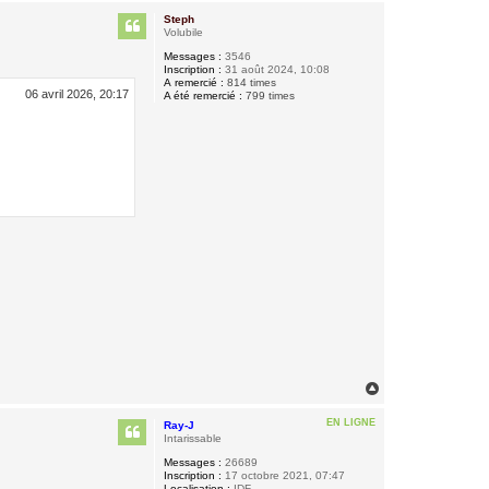
u
Steph
t
Volubile
Messages :
3546
Inscription :
31 août 2024, 10:08
A remercié :
814 times
06 avril 2026, 20:17
A été remercié :
799 times
H
a
u
EN LIGNE
Ray-J
t
Intarissable
Messages :
26689
Inscription :
17 octobre 2021, 07:47
Localisation :
IDF