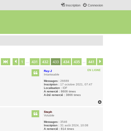
Inscription
Connexion
1
431
432
433
434
435
441
Page
433
Précédent
sur
441
Suivant
…
…
EN LIGNE
Ray-J
Intarissable
Messages :
26689
Inscription :
17 octobre 2021, 07:47
Localisation :
IDF
A remercié :
8606 times
A été remercié :
3866 times
H
a
u
Steph
t
Volubile
Messages :
3546
Inscription :
31 août 2024, 10:08
A remercié :
814 times