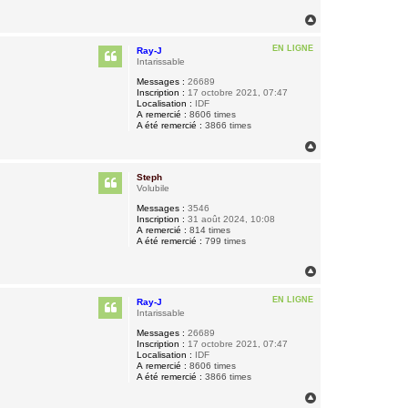
H
a
u
EN LIGNE
Ray-J
t
Intarissable
Messages :
26689
Inscription :
17 octobre 2021, 07:47
Localisation :
IDF
A remercié :
8606 times
A été remercié :
3866 times
H
a
u
Steph
t
Volubile
Messages :
3546
Inscription :
31 août 2024, 10:08
A remercié :
814 times
A été remercié :
799 times
H
a
u
EN LIGNE
Ray-J
t
Intarissable
Messages :
26689
Inscription :
17 octobre 2021, 07:47
Localisation :
IDF
A remercié :
8606 times
A été remercié :
3866 times
H