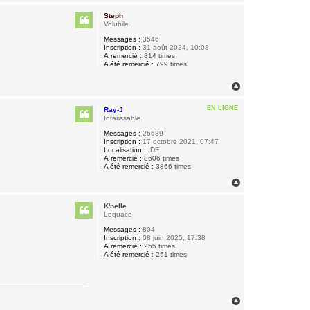
a
u
Steph
t
Volubile
Messages :
3546
Inscription :
31 août 2024, 10:08
A remercié :
814 times
A été remercié :
799 times
H
a
u
EN LIGNE
Ray-J
t
Intarissable
Messages :
26689
Inscription :
17 octobre 2021, 07:47
Localisation :
IDF
A remercié :
8606 times
A été remercié :
3866 times
H
a
u
K'nelle
t
Loquace
Messages :
804
Inscription :
08 juin 2025, 17:38
A remercié :
255 times
A été remercié :
251 times
H