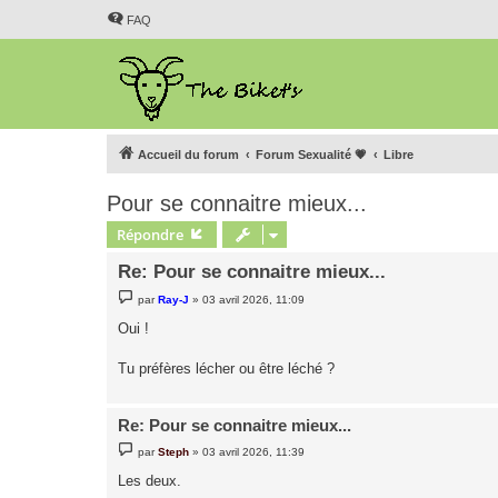
FAQ
Accueil du forum
Forum Sexualité 💗
Libre
Pour se connaitre mieux...
Répondre
Re: Pour se connaitre mieux...
M
par
Ray-J
»
03 avril 2026, 11:09
e
s
Oui !
s
a
g
Tu préfères lécher ou être léché ?
e
Re: Pour se connaitre mieux...
M
par
Steph
»
03 avril 2026, 11:39
e
s
Les deux.
s