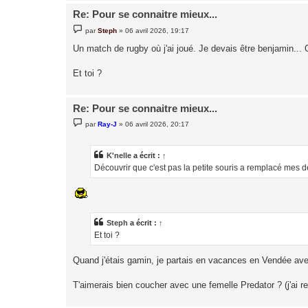
Re: Pour se connaitre mieux...
M
par
Steph
»
06 avril 2026, 19:17
e
s
Un match de rugby où j'ai joué. Je devais être benjamin... 
s
a
g
Et toi ?
e
Re: Pour se connaitre mieux...
M
par
Ray-J
»
06 avril 2026, 20:17
e
s
s
a
K'nelle
a écrit :
↑
g
Découvrir que c'est pas la petite souris a remplacé mes d
e
Steph
a écrit :
↑
Et toi ?
Quand j'étais gamin, je partais en vacances en Vendée avec
T'aimerais bien coucher avec une femelle Predator ? (j'ai r