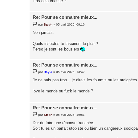
T'as déjà chassé ?
e
Re: Pour se connaitre mieux...
M
par
Steph
»
05 avril 2026, 09:10
e
s
Non jamais.
s
a
g
Quels insectes te fascinent le plus ?
e
Perso je sont les bousiers
Re: Pour se connaitre mieux...
M
par
Ray-J
»
05 avril 2026, 13:42
e
s
Je ne sais pas trop... je dirais les fourmis ou les araignées
s
a
g
love le monde ou fuck le monde ?
e
Re: Pour se connaitre mieux...
M
par
Steph
»
05 avril 2026, 19:51
e
s
Dur de faire une réponse tranchée.
s
Soit tu es un parfait utopiste ou bien un dangereux sociopa
a
g
e