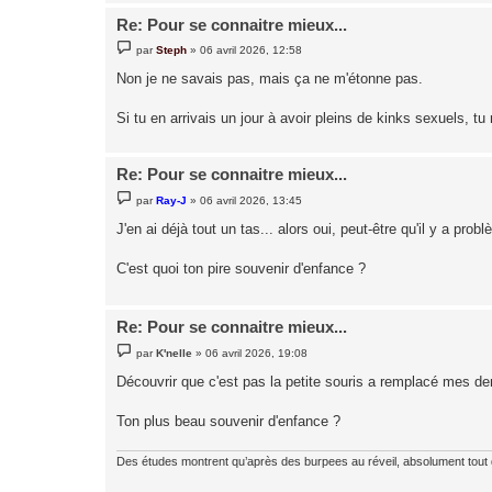
Re: Pour se connaitre mieux...
M
par
Steph
»
06 avril 2026, 12:58
e
s
Non je ne savais pas, mais ça ne m'étonne pas.
s
a
g
Si tu en arrivais un jour à avoir pleins de kinks sexuels, tu
e
Re: Pour se connaitre mieux...
M
par
Ray-J
»
06 avril 2026, 13:45
e
s
J'en ai déjà tout un tas... alors oui, peut-être qu'il y a pro
s
a
g
C'est quoi ton pire souvenir d'enfance ?
e
Re: Pour se connaitre mieux...
M
par
K'nelle
»
06 avril 2026, 19:08
e
s
Découvrir que c'est pas la petite souris a remplacé mes den
s
a
g
Ton plus beau souvenir d'enfance ?
e
Des études montrent qu’après des burpees au réveil, absolument tout