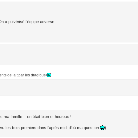
On a pulvérisé l'équipe adverse.
ents de lait par les dragibus
 ma famille... on était bien et heureux !
evu les trois premiers dans l'après-midi d'où ma question
)