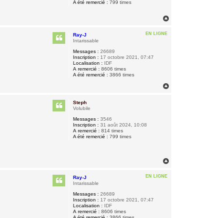
A été remercié :
799 times
H
a
u
EN LIGNE
Ray-J
t
Intarissable
Messages :
26689
Inscription :
17 octobre 2021, 07:47
Localisation :
IDF
A remercié :
8606 times
A été remercié :
3866 times
H
a
u
Steph
t
Volubile
Messages :
3546
Inscription :
31 août 2024, 10:08
A remercié :
814 times
A été remercié :
799 times
H
a
u
EN LIGNE
Ray-J
t
Intarissable
Messages :
26689
Inscription :
17 octobre 2021, 07:47
Localisation :
IDF
A remercié :
8606 times
A été remercié :
3866 times