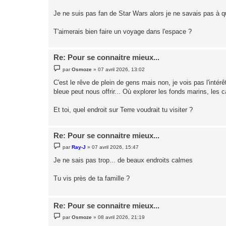
a
g
Je ne suis pas fan de Star Wars alors je ne savais pas à quo
e
T'aimerais bien faire un voyage dans l'espace ?
Re: Pour se connaitre mieux...
M
par
Osmoze
»
07 avril 2026, 13:02
e
s
C'est le rêve de plein de gens mais non, je vois pas l'intér
s
bleue peut nous offrir... Où explorer les fonds marins, les
a
g
e
Et toi, quel endroit sur Terre voudrait tu visiter ?
Re: Pour se connaitre mieux...
M
par
Ray-J
»
07 avril 2026, 15:47
e
s
Je ne sais pas trop... de beaux endroits calmes
s
a
g
Tu vis près de ta famille ?
e
Re: Pour se connaitre mieux...
M
par
Osmoze
»
08 avril 2026, 21:19
e