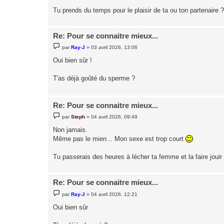
a
g
Tu prends du temps pour le plaisir de ta ou ton partenaire ?
e
Re: Pour se connaitre mieux...
M
par
Ray-J
»
03 avril 2026, 13:06
e
s
Oui bien sûr !
s
a
g
T'as déjà goûté du sperme ?
e
Re: Pour se connaitre mieux...
M
par
Steph
»
04 avril 2026, 09:49
e
s
Non jamais.
s
Même pas le mien... Mon sexe est trop court
a
g
e
Tu passerais des heures à lécher ta femme et la faire jou
Re: Pour se connaitre mieux...
M
par
Ray-J
»
04 avril 2026, 12:21
e
s
Oui bien sûr
s
a
g