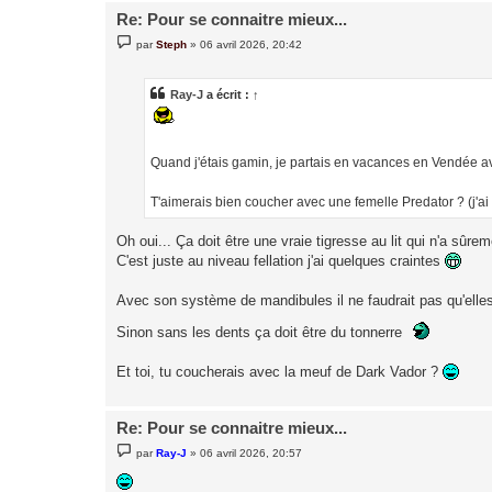
Re: Pour se connaitre mieux...
M
par
Steph
»
06 avril 2026, 20:42
e
s
s
a
Ray-J
a écrit :
↑
g
e
Quand j'étais gamin, je partais en vacances en Vendée ave
T'aimerais bien coucher avec une femelle Predator ? (j'ai
Oh oui... Ça doit être une vraie tigresse au lit qui n'a sûr
C'est juste au niveau fellation j'ai quelques craintes
Avec son système de mandibules il ne faudrait pas qu'elle
Sinon sans les dents ça doit être du tonnerre
Et toi, tu coucherais avec la meuf de Dark Vador ?
Re: Pour se connaitre mieux...
M
par
Ray-J
»
06 avril 2026, 20:57
e
s
s