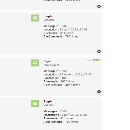
H
a
u
Steph
t
Volubile
Messages :
3546
Inscription :
31 août 2024, 10:08
A remercié :
814 times
A été remercié :
799 times
H
a
u
EN LIGNE
Ray-J
t
Intarissable
Messages :
26689
Inscription :
17 octobre 2021, 07:47
Localisation :
IDF
A remercié :
8606 times
A été remercié :
3866 times
H
a
u
Steph
t
Volubile
Messages :
3546
Inscription :
31 août 2024, 10:08
A remercié :
814 times
A été remercié :
799 times