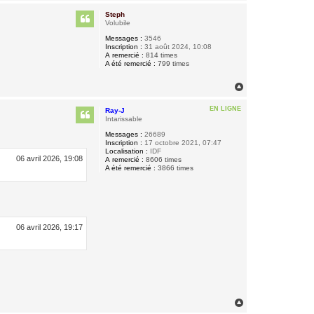
a
u
Steph
t
Volubile
Messages :
3546
Inscription :
31 août 2024, 10:08
A remercié :
814 times
A été remercié :
799 times
H
a
u
EN LIGNE
Ray-J
t
Intarissable
Messages :
26689
Inscription :
17 octobre 2021, 07:47
Localisation :
IDF
06 avril 2026, 19:08
A remercié :
8606 times
A été remercié :
3866 times
06 avril 2026, 19:17
H
a