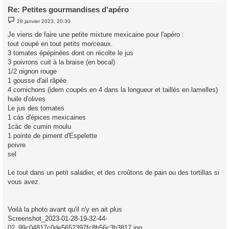
Re: Petites gourmandises d'apéro
M
28 janvier 2023, 20:30
e
s
Je viens de faire une petite mixture mexicaine pour l'apéro :
s
tout coupé en tout petits morceaux.
a
g
3 tomates épépinées dont on récolte le jus
e
3 poivrons cuit à la braise (en bocal)
1/2 oignon rouge
1 gousse d'ail râpée
4 cornichons (idem coupés en 4 dans la longueur et taillés en lamelles)
huile d'olives
Le jus des tomates
1 càs d'épices mexicaines
1càc de cumin moulu
1 pointe de piment d'Espelette
poivre
sel
Le tout dans un petit saladier, et des croûtons de pain ou des tortillas si
vous avez.
Voilà la photo avant qu'il n'y en ait plus
Screenshot_2023-01-28-19-32-44-
02_99c04817c0de5652397fc8b56c3b3817.jpg