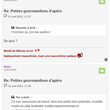
t
Modératrice
Re: Petites gourmandises d'apéro
M
01 avril 2022, 17:37
e
s
s
a
Biquette
a écrit :
↑
g
C'est bon ça, j'en fais parfois !
e
De quoi ?
Moitié de Nîmois-ni-toi
Sadiquement masochiste, mais une masochiste sadique
Mojito
t
Intarissable
Re: Petites gourmandises d'apéro
M
01 avril 2022, 17:39
e
s
s
a
Ten
a écrit :
↑
g
Ce soir samoussas de boeuf, dont une partie bien pimentés, et petits
e
roulés en pâte feuilletée ricotta/coppa/emmental et