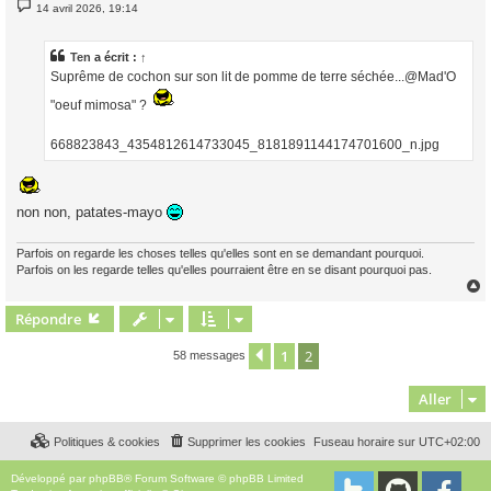
M
14 avril 2026, 19:14
e
s
s
a
Ten
a écrit :
↑
g
Suprême de cochon sur son lit de pomme de terre séchée...@Mad'O
e
"oeuf mimosa" ?
668823843_4354812614733045_8181891144174701600_n.jpg
non non, patates-mayo
Parfois on regarde les choses telles qu'elles sont en se demandant pourquoi.
Parfois on les regarde telles qu'elles pourraient être en se disant pourquoi pas.
Répondre
t
1
2
Précédent
58 messages
Aller
Politiques & cookies
Supprimer les cookies
Fuseau horaire sur
UTC+02:00
Développé par
phpBB
® Forum Software © phpBB Limited