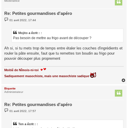
t
Modératrice
Re: Petites gourmandises d'apéro
M
01 avril 2022, 17:44
e
s
s
a
Mojito
a écrit :
↑
g
Pas besoin de mettre au frigo avant de découper ?
e
Ah si, si tu mets trop de temps entre étaler les couches d'ingrédients et
rouler la pâte ensuite, faut que tu remettes ton boudin au frigo pour
pouvoir découper plus proprement
Moitié de Nîmois-ni-toi
Sadiquement masochiste, mais une masochiste sadique
Biquette
t
Administrateur
Re: Petites gourmandises d'apéro
M
01 avril 2022, 17:57
e
s
s
a
Ten
a écrit :
↑
g