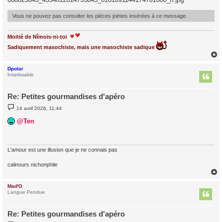
Vous ne pouvez pas consulter les pièces jointes insérées à ce message.
Moitié de Nîmois-ni-toi
Sadiquement masochiste, mais une masochiste sadique
Dpolar
t
Intarissable
Re: Petites gourmandises d'apéro
M
14 avril 2026, 11:44
e
s
@Ten
s
a
g
e
L'amour est une illusion que je ne connais pas
calinours nichonphile
Mad'O
t
Langue Pendue
Re: Petites gourmandises d'apéro