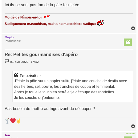
Ici ils ne sont pas fan de la pâte feuilletée.
Moitié de Nîmois-ni-toi
Sadiquement masochiste, mais une masochiste sadique
Mojito
t
Intarissable
Re: Petites gourmandises d'apéro
M
01 avril 2022, 17:42
e
s
s
a
Ten
a écrit :
↑
g
J'étale la pâte sur un papier sulfu, j'étale une couche de ricotta avec
e
des herbes, sel, poivre, les tranches de coppa et l'emmental.
Après je roule le tout bien serré et je découpe des rondelles.
Je les couche et j'enfourne.
Pas besoin de mettre au frigo avant de découper ?
EN LIGNE
Ten