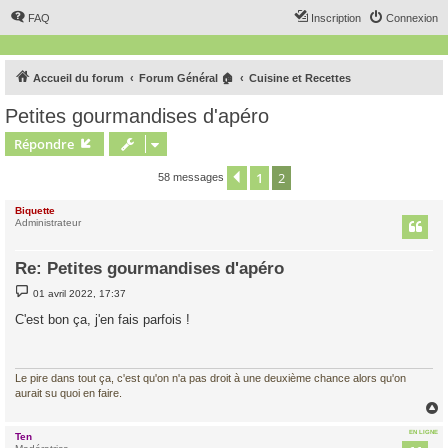
FAQ
Inscription
Connexion
Accueil du forum
Forum Général 🏠
Cuisine et Recettes
Petites gourmandises d'apéro
Répondre
1
2
Précédent
58 messages
Biquette
Administrateur
Re: Petites gourmandises d'apéro
M
01 avril 2022, 17:37
e
s
C'est bon ça, j'en fais parfois !
s
a
g
e
Le pire dans tout ça, c'est qu'on n'a pas droit à une deuxième chance alors qu'on
aurait su quoi en faire.
EN LIGNE
Ten