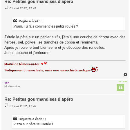
Re: Petites gourmandises d'apéro
M
01 avril 2022, 17:41
e
s
s
a
Mojito
a écrit :
↑
g
Miam. Tu fais comment tes petits roulés ?
e
J'étale la pâte sur un papier sulfu, j'étale une couche de ricotta avec des
herbes, sel, poivre, les tranches de coppa et l'emmental.
Après je roule le tout bien serré et je découpe des rondelles.
Je les couche et j'enfourne.
Moitié de Nîmois-ni-toi
Sadiquement masochiste, mais une masochiste sadique
EN LIGNE
Ten
t
Modératrice
Re: Petites gourmandises d'apéro
M
01 avril 2022, 17:42
e
s
s
a
Biquette
a écrit :
↑
g
Pizza sur pâte feuilletée !
e