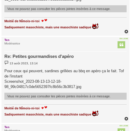
Vous ne pouvez pas consulter les pièces jointes insérées à ce message.
Moitié de Nîmois-ni-toi
Sadiquement masochiste, mais une masochiste sadique
EN LIGNE
Ten
t
Modératrice
Re: Petites gourmandises d'apéro
M
13 août 2023, 13:14
e
s
Pour ceux qui peuvent, sardines grillées au bbq en apéro ça le fait. Tof
s
de l'instant
a
g
Screenshot_2023-08-13-13-12-18-
e
98_99c04817c0de5652397fc8b56c3b3817.jpg
Vous ne pouvez pas consulter les pièces jointes insérées à ce message.
Moitié de Nîmois-ni-toi
Sadiquement masochiste, mais une masochiste sadique
EN LIGNE
Ten
t
Modératrice