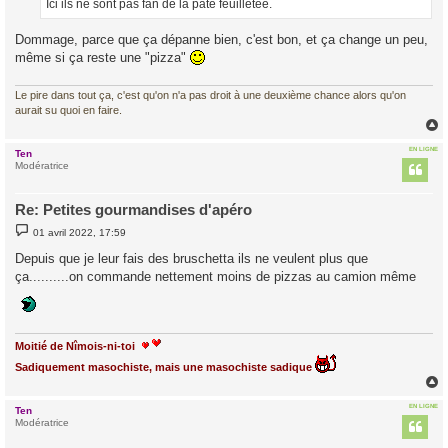
Ici ils ne sont pas fan de la pâte feuilletée.
e
Dommage, parce que ça dépanne bien, c'est bon, et ça change un peu,
même si ça reste une "pizza"
Le pire dans tout ça, c'est qu'on n'a pas droit à une deuxième chance alors qu'on
aurait su quoi en faire.
EN LIGNE
Ten
t
Modératrice
Re: Petites gourmandises d'apéro
M
01 avril 2022, 17:59
e
s
Depuis que je leur fais des bruschetta ils ne veulent plus que
s
ça..........on commande nettement moins de pizzas au camion même
a
g
e
Moitié de Nîmois-ni-toi
Sadiquement masochiste, mais une masochiste sadique
EN LIGNE
Ten
t
Modératrice