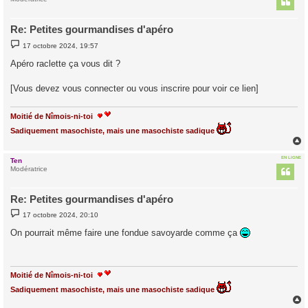
Re: Petites gourmandises d'apéro
M
17 octobre 2024, 19:57
e
s
Apéro raclette ça vous dit ?
s
a
g
[Vous devez vous connecter ou vous inscrire pour voir ce lien]
e
Moitié de Nîmois-ni-toi
Sadiquement masochiste, mais une masochiste sadique
EN LIGNE
Ten
t
Modératrice
Re: Petites gourmandises d'apéro
M
17 octobre 2024, 20:10
e
s
On pourrait même faire une fondue savoyarde comme ça
s
a
g
e
Moitié de Nîmois-ni-toi
Sadiquement masochiste, mais une masochiste sadique