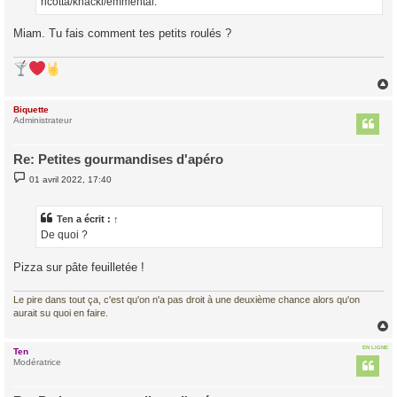
ricotta/knacki/emmental.
Miam. Tu fais comment tes petits roulés ?
Biquette
t
Administrateur
Re: Petites gourmandises d'apéro
M
01 avril 2022, 17:40
e
s
s
a
Ten
a écrit :
↑
g
De quoi ?
e
Pizza sur pâte feuilletée !
Le pire dans tout ça, c'est qu'on n'a pas droit à une deuxième chance alors qu'on
aurait su quoi en faire.
EN LIGNE
Ten
t
Modératrice