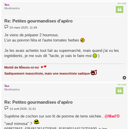
EN LIGNE
Ten
t
Modératrice
Re: Petites gourmandises d'apéro
M
24 mars 2025, 11:49
e
s
Je viens de préparer 2 houmous.
s
L'un au poivron féta et l'autre tomates herbes
a
g
e
Je les avais achetés tout fait au supermarché, mais quand j'ai vu les
ingrédients, je me suis dit "facile, je vais le faire moi
)
Moitié de Nîmois-ni-toi
Sadiquement masochiste, mais une masochiste sadique
EN LIGNE
Ten
t
Modératrice
Re: Petites gourmandises d'apéro
M
14 avril 2026, 11:41
e
s
Suprême de cochon sur son lit de pomme de terre séchée...
@Mad'O
s
a
"oeuf mimosa" ?
g
e
668823843_4354812614733045_8181891144174701600_n.jpg