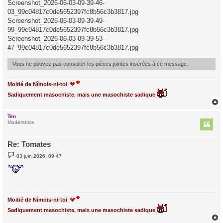
Screenshot_2026-06-03-09-39-46-
03_99c04817c0de5652397fc8b56c3b3817.jpg
Screenshot_2026-06-03-09-39-49-
99_99c04817c0de5652397fc8b56c3b3817.jpg
Screenshot_2026-06-03-09-39-53-
47_99c04817c0de5652397fc8b56c3b3817.jpg
Vous ne pouvez pas consulter les pièces jointes insérées à ce message.
Moitié de Nîmois-ni-toi
Sadiquement masochiste, mais une masochiste sadique
Ten
t
Modératrice
Re: Tomates
M
03 juin 2026, 09:47
e
s
s
a
g
e
Moitié de Nîmois-ni-toi
Sadiquement masochiste, mais une masochiste sadique