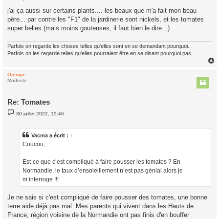
e
s
j'ai ça aussi sur certains plants.... les beaux que m'a fait mon beau
s
père... par contre les "F1" de la jardinerie sont nickels, et les tomates
a
g
super belles (mais moins gouteuses, il faut bien le dire...)
e
Parfois on regarde les choses telles qu'elles sont en se demandant pourquoi.
Parfois on les regarde telles qu'elles pourraient être en se disant pourquoi pas.
Otengo
t
Modeste
Re: Tomates
M
30 juillet 2022, 15:46
e
s
s
a
Vacma
a écrit :
↑
g
Coucou,
e
Est-ce que c’est compliqué à faire pousser les tomates ? En
Normandie, le taux d’ensoleillement n’est pas génial alors je
m’interroge !!!
Je ne sais si c'est compliqué de faire pousser des tomates, une bonne
terre aide déjà pas mal. Mes parents qui vivent dans les Hauts de
France, région voisine de la Normandie ont pas finis d'en bouffer