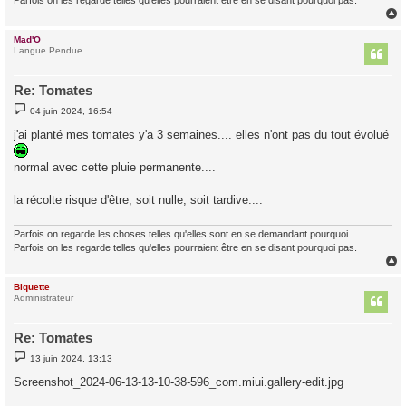
Mad'O
t
Langue Pendue
Re: Tomates
M
04 juin 2024, 16:54
e
s
j'ai planté mes tomates y'a 3 semaines.... elles n'ont pas du tout évolué
s
a
g
normal avec cette pluie permanente....
e
la récolte risque d'être, soit nulle, soit tardive....
Parfois on regarde les choses telles qu'elles sont en se demandant pourquoi.
Parfois on les regarde telles qu'elles pourraient être en se disant pourquoi pas.
Biquette
t
Administrateur
Re: Tomates
M
13 juin 2024, 13:13
e
s
Screenshot_2024-06-13-13-10-38-596_com.miui.gallery-edit.jpg
s
a