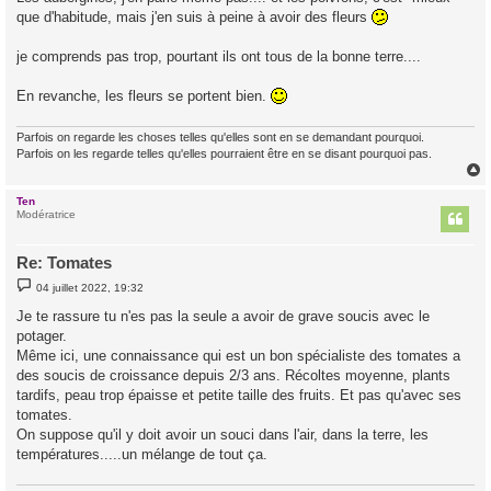
que d'habitude, mais j'en suis à peine à avoir des fleurs
je comprends pas trop, pourtant ils ont tous de la bonne terre....
En revanche, les fleurs se portent bien.
Parfois on regarde les choses telles qu'elles sont en se demandant pourquoi.
Parfois on les regarde telles qu'elles pourraient être en se disant pourquoi pas.
Ten
t
Modératrice
Re: Tomates
M
04 juillet 2022, 19:32
e
s
Je te rassure tu n'es pas la seule a avoir de grave soucis avec le
s
potager.
a
g
Même ici, une connaissance qui est un bon spécialiste des tomates a
e
des soucis de croissance depuis 2/3 ans. Récoltes moyenne, plants
tardifs, peau trop épaisse et petite taille des fruits. Et pas qu'avec ses
tomates.
On suppose qu'il y doit avoir un souci dans l'air, dans la terre, les
températures.....un mélange de tout ça.