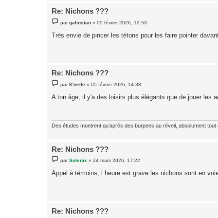
Re: Nichons ???
M
par
galinstan
»
05 février 2026, 12:53
e
s
Très envie de pincer les tétons pour les faire pointer davan
s
a
g
e
Re: Nichons ???
M
par
K'nelle
»
05 février 2026, 14:38
e
s
A ton âge, il y'a des loisirs plus élégants que de jouer les
s
a
g
e
Des études montrent qu’après des burpees au réveil, absolument tout
Re: Nichons ???
M
par
Solenix
»
24 mars 2026, 17:22
e
s
Appel à témoins, l heure est grave les nichons sont en vo
s
a
g
e
Re: Nichons ???