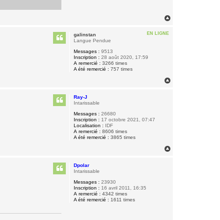
H
a
u
EN LIGNE
galinstan
t
Langue Pendue
Messages :
9513
Inscription :
28 août 2020, 17:59
A remercié :
3266 times
A été remercié :
757 times
H
a
u
Ray-J
t
Intarissable
Messages :
26680
Inscription :
17 octobre 2021, 07:47
Localisation :
IDF
A remercié :
8606 times
A été remercié :
3865 times
H
a
u
Dpolar
t
Intarissable
Messages :
23930
Inscription :
16 avril 2011, 16:35
A remercié :
4342 times
A été remercié :
1611 times