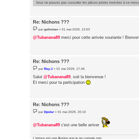
Vous ne pouvez pas consulter les pièces jointes insérées à ce mes
Re: Nichons ???
M
par
galinstan
»
01 mai 2026, 13:03
e
s
@Tubanana89
merci pour cette arrivée souriante ! Bienve
s
a
g
e
Re: Nichons ???
M
par
Ray-J
»
01 mai 2026, 17:46
e
s
Salut
@Tubanana89
, soit la bienvenue !
s
Et merci pour ta participation
a
g
e
Re: Nichons ???
M
par
Dpolar
»
01 mai 2026, 20:10
e
s
s
@Tubanana89
c'est une belle arriver
a
g
e
L'amour est une illusion que je ne connais pas