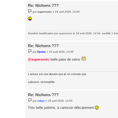
Re: Nichons ???
M
par
supersonic
»
19 avril 2026, 13:45
e
s
s
a
g
e
Dernière modification par
supersonic
le 19 avril 2026, 14:04, modifié 1 fois
Re: Nichons ???
M
par
Dpolar
»
19 avril 2026, 13:46
e
s
@supersonic
belle paire de seins
s
a
g
e
L'amour est une illusion que je ne connais pas
calinours nichonphile
Re: Nichons ???
M
par
rubys
»
19 avril 2026, 13:55
e
s
Très belle poitrine, à caresser délicatement
s
a
g