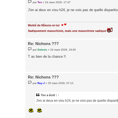
M
par
Ten
»
24 mars 2026, 17:47
e
s
J'en ai deux en visu h24, je ne vois pas de quelle dispariti
s
a
g
e
Moitié de Nîmois-ni-toi
Sadiquement masochiste, mais une masochiste sadique
Re: Nichons ???
M
par
Solenix
»
24 mars 2026, 19:00
e
s
T as bien de la chance !!
s
a
g
e
Re: Nichons ???
M
par
Ray-J
»
25 mars 2026, 07:12
e
s
s
a
Ten
a écrit :
↑
g
J'en ai deux en visu h24, je ne vois pas de quelle disparit
e