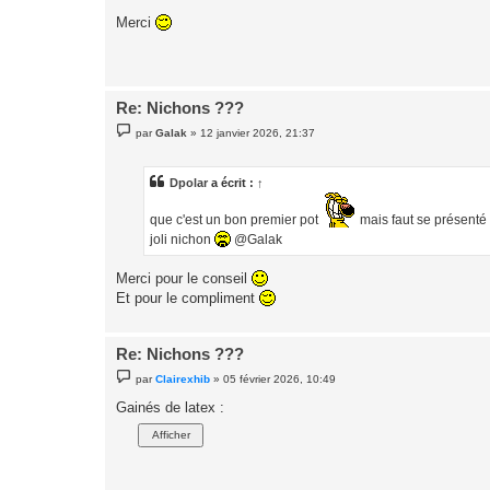
e
s
Merci
s
a
g
e
Re: Nichons ???
M
par
Galak
»
12 janvier 2026, 21:37
e
s
s
a
Dpolar
a écrit :
↑
g
e
que c'est un bon premier pot
mais faut se présenté 
joli nichon
@Galak
Merci pour le conseil
Et pour le compliment
Re: Nichons ???
M
par
Clairexhib
»
05 février 2026, 10:49
e
s
Gainés de latex :
s
a
g
e