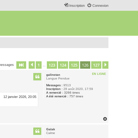
Inscription
Connexion
1
123
124
125
126
127
Page
126
Précédent
sur
127
Suivant
messages
…
EN LIGNE
galinstan
Langue Pendue
Messages :
9513
Inscription :
28 août 2020, 17:59
A remercié :
3266 times
A été remercié :
757 times
12 janvier 2026, 20:05
H
a
u
Galak
t
Calme