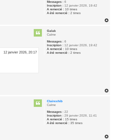
Messages :
6
Inscription :
12 janvier 2026, 19:42
A remercié :
10 times
A été remercié :
2 times
H
a
u
Galak
t
Calme
Messages :
6
Inscription :
12 janvier 2026, 19:42
A remercié :
10 times
12 janvier 2026, 20:17
A été remercié :
2 times
H
a
u
Clairexhib
t
Calme
Messages :
22
Inscription :
29 janvier 2026, 11:41
A remercié :
15 times
A été remercié :
35 times
H