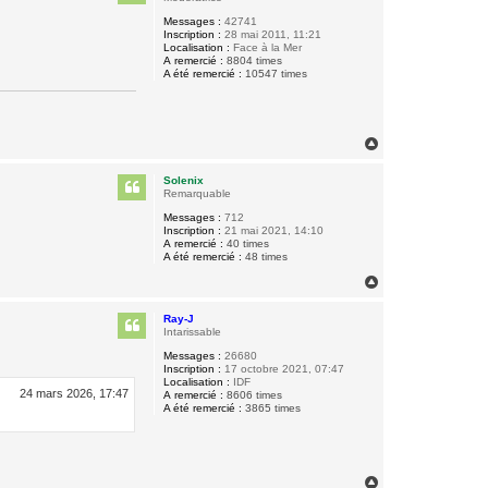
Messages :
42741
Inscription :
28 mai 2011, 11:21
Localisation :
Face à la Mer
A remercié :
8804 times
A été remercié :
10547 times
H
a
u
Solenix
t
Remarquable
Messages :
712
Inscription :
21 mai 2021, 14:10
A remercié :
40 times
A été remercié :
48 times
H
a
u
Ray-J
t
Intarissable
Messages :
26680
Inscription :
17 octobre 2021, 07:47
Localisation :
IDF
24 mars 2026, 17:47
A remercié :
8606 times
A été remercié :
3865 times
H