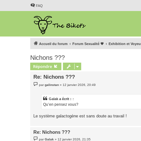
FAQ
Accueil du forum
Forum Sexualité 💗
Exhibition et Voye
Nichons ???
Répondre
Re: Nichons ???
M
par
galinstan
»
12 janvier 2026, 20:49
e
s
s
a
Galak
a écrit :
↑
g
Qu’en pensez vous?
e
Le système galactogène est sans doute au travail !
Re: Nichons ???
M
par
Galak
»
12 janvier 2026, 21:35