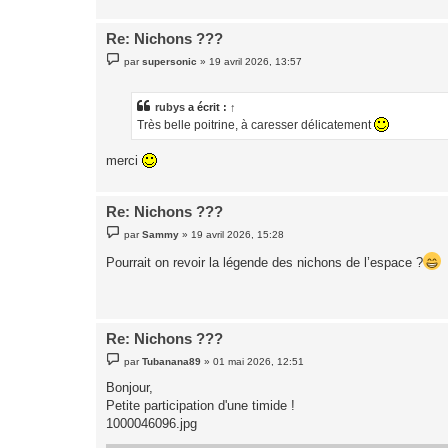
e
Re: Nichons ???
M
par
supersonic
»
19 avril 2026, 13:57
e
s
s
a
rubys
a écrit :
↑
g
Très belle poitrine, à caresser délicatement
e
merci
Re: Nichons ???
M
par
Sammy
»
19 avril 2026, 15:28
e
s
Pourrait on revoir la légende des nichons de l’espace ?
s
a
g
e
Re: Nichons ???
M
par
Tubanana89
»
01 mai 2026, 12:51
e
s
Bonjour,
s
Petite participation d'une timide !
a
g
1000046096.jpg
e