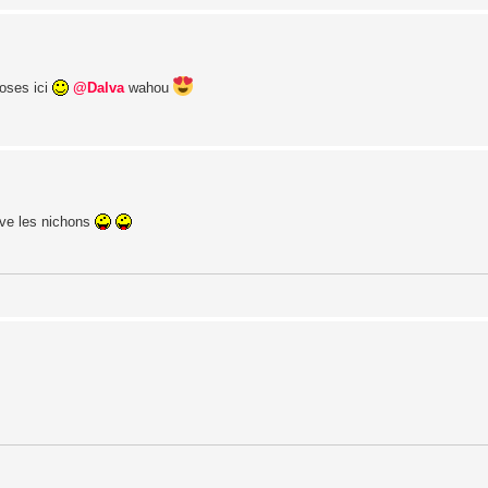
hoses ici
@Dalva
wahou
vive les nichons