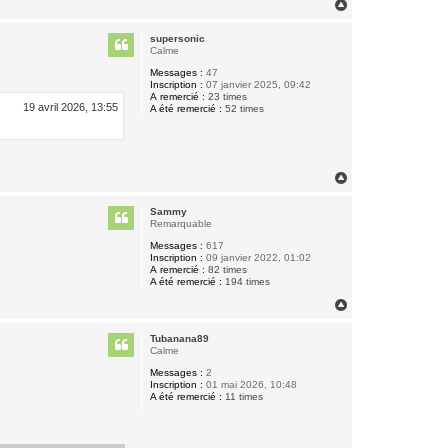
H
a
u
supersonic
t
Calme
Messages :
47
Inscription :
07 janvier 2025, 09:42
A remercié :
23 times
19 avril 2026, 13:55
A été remercié :
52 times
H
a
u
Sammy
t
Remarquable
Messages :
617
Inscription :
09 janvier 2022, 01:02
A remercié :
82 times
A été remercié :
194 times
H
a
u
Tubanana89
t
Calme
Messages :
2
Inscription :
01 mai 2026, 10:48
A été remercié :
11 times