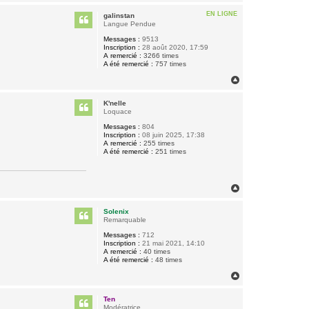
a
u
EN LIGNE
galinstan
t
Langue Pendue
Messages :
9513
Inscription :
28 août 2020, 17:59
A remercié :
3266 times
A été remercié :
757 times
H
a
u
K'nelle
t
Loquace
Messages :
804
Inscription :
08 juin 2025, 17:38
A remercié :
255 times
A été remercié :
251 times
H
a
u
Solenix
t
Remarquable
Messages :
712
Inscription :
21 mai 2021, 14:10
A remercié :
40 times
A été remercié :
48 times
H
a
u
Ten
t
Modératrice