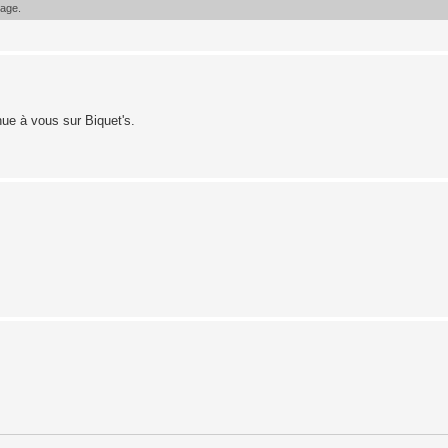
sage.
nue à vous sur Biquet's.