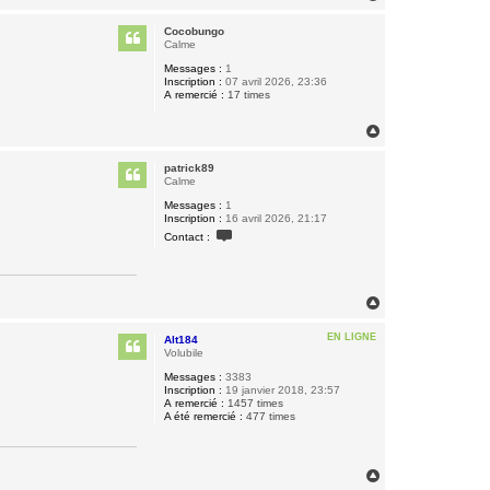
a
u
Cocobungo
t
Calme
Messages :
1
Inscription :
07 avril 2026, 23:36
A remercié :
17 times
H
a
u
patrick89
t
Calme
Messages :
1
Inscription :
16 avril 2026, 21:17
C
Contact :
o
n
t
a
c
H
t
a
e
u
r
EN LIGNE
Alt184
t
p
Volubile
a
t
Messages :
3383
r
Inscription :
19 janvier 2018, 23:57
i
A remercié :
1457 times
c
A été remercié :
477 times
k
8
9
H