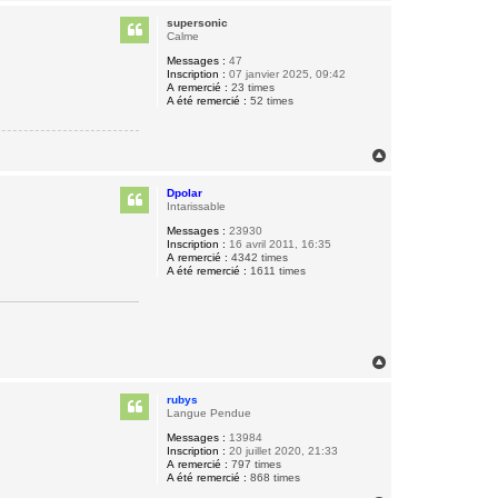
a
u
supersonic
t
Calme
Messages :
47
Inscription :
07 janvier 2025, 09:42
A remercié :
23 times
A été remercié :
52 times
H
a
u
Dpolar
t
Intarissable
Messages :
23930
Inscription :
16 avril 2011, 16:35
A remercié :
4342 times
A été remercié :
1611 times
H
a
u
rubys
t
Langue Pendue
Messages :
13984
Inscription :
20 juillet 2020, 21:33
A remercié :
797 times
A été remercié :
868 times