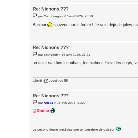
Re: Nichons ???
M
par
Cocobungo
»
07 avril 2026, 23:58
e
s
Bonjour
nouveau sur le forum ! Je vois déjà de jolies c
s
a
g
e
Re: Nichons ???
M
par
patrick89
»
16 avril 2026, 21:21
e
s
un sujet san fins les nibars, les nichons ! vive les corps, 
s
a
g
e
Libertin
coquin du 89
Re: Nichons ???
M
par
Alt184
»
16 avril 2026, 21:22
e
s
@Dpolar
s
a
g
e
Le second degré n'est pas une température de cuisson