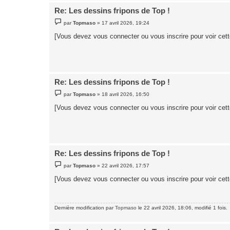
Re: Les dessins fripons de Top !
M
par
Topmaso
»
17 avril 2026, 19:24
e
s
[Vous devez vous connecter ou vous inscrire pour voir cet
s
a
g
e
Re: Les dessins fripons de Top !
M
par
Topmaso
»
18 avril 2026, 16:50
e
s
[Vous devez vous connecter ou vous inscrire pour voir cet
s
a
g
e
Re: Les dessins fripons de Top !
M
par
Topmaso
»
22 avril 2026, 17:57
e
s
[Vous devez vous connecter ou vous inscrire pour voir cet
s
a
g
e
Dernière modification par
Topmaso
le 22 avril 2026, 18:06, modifié 1 fois.