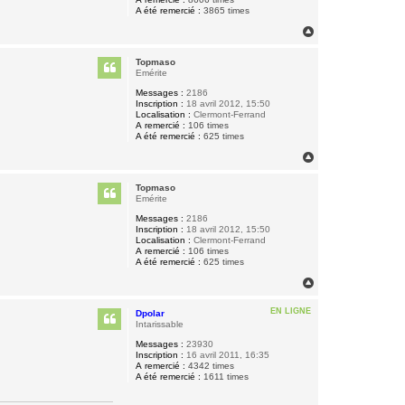
A été remercié :
3865 times
H
a
u
Topmaso
t
Emérite
Messages :
2186
Inscription :
18 avril 2012, 15:50
Localisation :
Clermont-Ferrand
A remercié :
106 times
A été remercié :
625 times
H
a
u
Topmaso
t
Emérite
Messages :
2186
Inscription :
18 avril 2012, 15:50
Localisation :
Clermont-Ferrand
A remercié :
106 times
A été remercié :
625 times
H
a
u
EN LIGNE
Dpolar
t
Intarissable
Messages :
23930
Inscription :
16 avril 2011, 16:35
A remercié :
4342 times
A été remercié :
1611 times