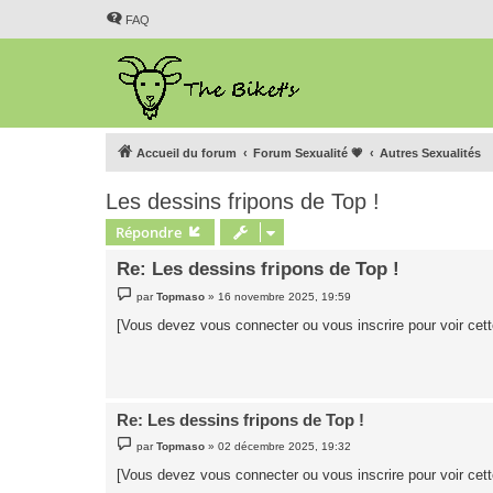
FAQ
Accueil du forum
Forum Sexualité 💗
Autres Sexualités
Les dessins fripons de Top !
Répondre
Re: Les dessins fripons de Top !
M
par
Topmaso
»
16 novembre 2025, 19:59
e
s
[Vous devez vous connecter ou vous inscrire pour voir cet
s
a
g
e
Re: Les dessins fripons de Top !
M
par
Topmaso
»
02 décembre 2025, 19:32
e
s
[Vous devez vous connecter ou vous inscrire pour voir cet
s