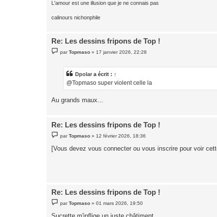
L'amour est une illusion que je ne connais pas
calinours nichonphile
Re: Les dessins fripons de Top !
M
par
Topmaso
»
17 janvier 2026, 22:28
e
s
s
a
Dpolar
a écrit :
↑
g
@Topmaso super violent celle la
e
Au grands maux...
Re: Les dessins fripons de Top !
M
par
Topmaso
»
12 février 2026, 18:36
e
s
[Vous devez vous connecter ou vous inscrire pour voir cet
s
a
g
e
Re: Les dessins fripons de Top !
M
par
Topmaso
»
01 mars 2026, 19:50
e
s
Sucrette m'inflige un juste châtiment.