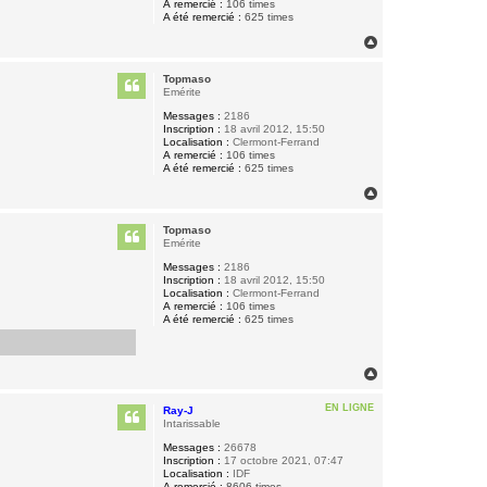
A remercié :
106 times
A été remercié :
625 times
H
a
u
Topmaso
t
Emérite
Messages :
2186
Inscription :
18 avril 2012, 15:50
Localisation :
Clermont-Ferrand
A remercié :
106 times
A été remercié :
625 times
H
a
u
Topmaso
t
Emérite
Messages :
2186
Inscription :
18 avril 2012, 15:50
Localisation :
Clermont-Ferrand
A remercié :
106 times
A été remercié :
625 times
H
a
u
EN LIGNE
Ray-J
t
Intarissable
Messages :
26678
Inscription :
17 octobre 2021, 07:47
Localisation :
IDF
A remercié :
8606 times