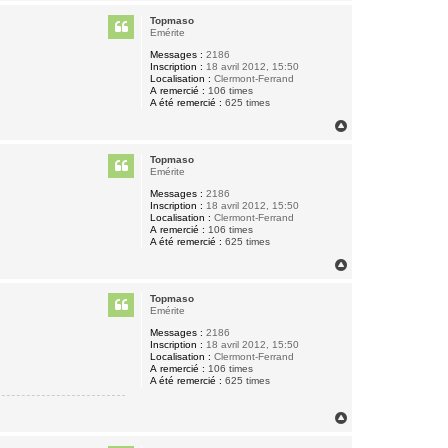
a
u
Topmaso
t
Emérite
Messages :
2186
Inscription :
18 avril 2012, 15:50
Localisation :
Clermont-Ferrand
A remercié :
106 times
A été remercié :
625 times
H
a
u
Topmaso
t
Emérite
Messages :
2186
Inscription :
18 avril 2012, 15:50
Localisation :
Clermont-Ferrand
A remercié :
106 times
A été remercié :
625 times
H
a
u
Topmaso
t
Emérite
Messages :
2186
Inscription :
18 avril 2012, 15:50
Localisation :
Clermont-Ferrand
A remercié :
106 times
A été remercié :
625 times
H
a
u