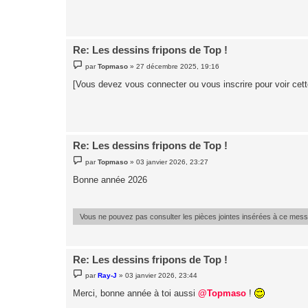
a
g
e
Re: Les dessins fripons de Top !
M
par
Topmaso
»
27 décembre 2025, 19:16
e
s
[Vous devez vous connecter ou vous inscrire pour voir cet
s
a
g
e
Re: Les dessins fripons de Top !
M
par
Topmaso
»
03 janvier 2026, 23:27
e
s
Bonne année 2026
s
a
g
e
Vous ne pouvez pas consulter les pièces jointes insérées à ce mes
Re: Les dessins fripons de Top !
M
par
Ray-J
»
03 janvier 2026, 23:44
e
s
Merci, bonne année à toi aussi
@Topmaso
!
s
a