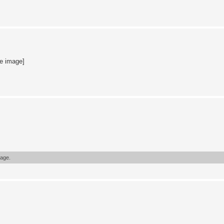
te image]
sage.