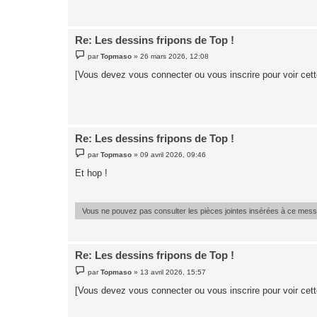
e
Re: Les dessins fripons de Top !
M
par
Topmaso
»
26 mars 2026, 12:08
e
s
[Vous devez vous connecter ou vous inscrire pour voir cet
s
a
g
e
Re: Les dessins fripons de Top !
M
par
Topmaso
»
09 avril 2026, 09:46
e
s
Et hop !
s
a
g
e
Vous ne pouvez pas consulter les pièces jointes insérées à ce mes
Re: Les dessins fripons de Top !
M
par
Topmaso
»
13 avril 2026, 15:57
e
s
[Vous devez vous connecter ou vous inscrire pour voir cet
s
a
g