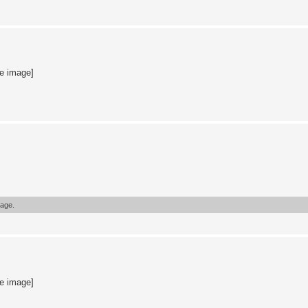
te image]
sage.
te image]