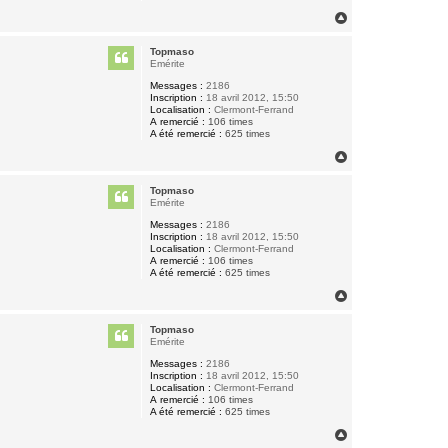
H
a
u
Topmaso
t
Emérite
Messages :
2186
Inscription :
18 avril 2012, 15:50
Localisation :
Clermont-Ferrand
A remercié :
106 times
A été remercié :
625 times
H
a
u
Topmaso
t
Emérite
Messages :
2186
Inscription :
18 avril 2012, 15:50
Localisation :
Clermont-Ferrand
A remercié :
106 times
A été remercié :
625 times
H
a
u
Topmaso
t
Emérite
Messages :
2186
Inscription :
18 avril 2012, 15:50
Localisation :
Clermont-Ferrand
A remercié :
106 times
A été remercié :
625 times
H