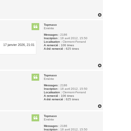
H
a
u
Topmaso
t
Emérite
Messages :
2186
Inscription :
18 avril 2012, 15:50
Localisation :
Clermont-Ferrand
17 janvier 2026, 21:01
A remercié :
106 times
A été remercié :
625 times
H
a
u
Topmaso
t
Emérite
Messages :
2186
Inscription :
18 avril 2012, 15:50
Localisation :
Clermont-Ferrand
A remercié :
106 times
A été remercié :
625 times
H
a
u
Topmaso
t
Emérite
Messages :
2186
Inscription :
18 avril 2012, 15:50