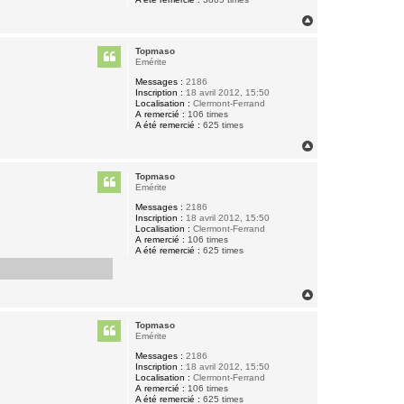
H
a
u
Topmaso
t
Emérite
Messages :
2186
Inscription :
18 avril 2012, 15:50
Localisation :
Clermont-Ferrand
A remercié :
106 times
A été remercié :
625 times
H
a
u
Topmaso
t
Emérite
Messages :
2186
Inscription :
18 avril 2012, 15:50
Localisation :
Clermont-Ferrand
A remercié :
106 times
A été remercié :
625 times
H
a
u
Topmaso
t
Emérite
Messages :
2186
Inscription :
18 avril 2012, 15:50
Localisation :
Clermont-Ferrand
A remercié :
106 times
A été remercié :
625 times