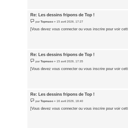
e
Re: Les dessins fripons de Top !
M
par
Topmaso
»
15 avril 2026, 17:27
e
s
[Vous devez vous connecter ou vous inscrire pour voir cet
s
a
g
e
Re: Les dessins fripons de Top !
M
par
Topmaso
»
15 avril 2026, 17:35
e
s
[Vous devez vous connecter ou vous inscrire pour voir cet
s
a
g
e
Re: Les dessins fripons de Top !
M
par
Topmaso
»
16 avril 2026, 18:40
e
s
[Vous devez vous connecter ou vous inscrire pour voir cet
s
a
g
e