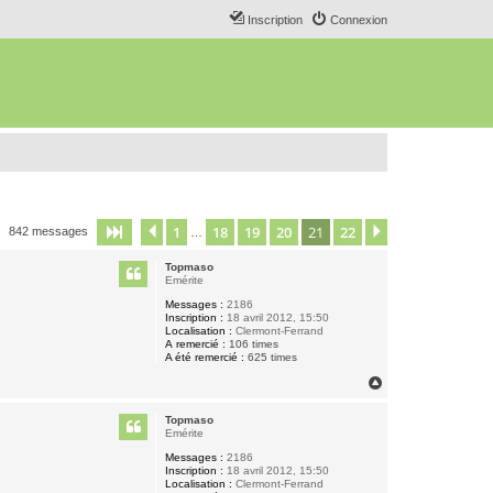
Inscription
Connexion
1
18
19
20
21
22
Page
21
Précédent
sur
22
Suivant
842 messages
…
Topmaso
Emérite
Messages :
2186
Inscription :
18 avril 2012, 15:50
Localisation :
Clermont-Ferrand
A remercié :
106 times
A été remercié :
625 times
H
a
u
Topmaso
t
Emérite
Messages :
2186
Inscription :
18 avril 2012, 15:50
Localisation :
Clermont-Ferrand