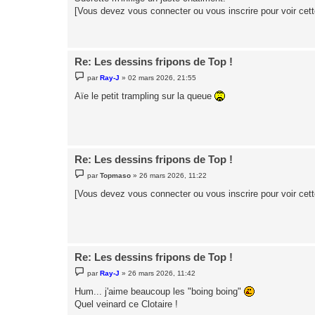
s
[Vous devez vous connecter ou vous inscrire pour voir cet
a
g
e
Re: Les dessins fripons de Top !
M
par
Ray-J
»
02 mars 2026, 21:55
e
s
Aïe le petit trampling sur la queue
s
a
g
e
Re: Les dessins fripons de Top !
M
par
Topmaso
»
26 mars 2026, 11:22
e
s
[Vous devez vous connecter ou vous inscrire pour voir cet
s
a
g
e
Re: Les dessins fripons de Top !
M
par
Ray-J
»
26 mars 2026, 11:42
e
s
Hum... j'aime beaucoup les "boing boing"
s
Quel veinard ce Clotaire !
a
g