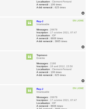
Localisation :
Clermont-Ferrand
A remercié :
106 times
A été remercié :
625 times
H
a
u
EN LIGNE
Ray-J
t
Intarissable
Messages :
26678
Inscription :
17 octobre 2021, 07:47
Localisation :
IDF
A remercié :
8606 times
A été remercié :
3865 times
H
a
u
Topmaso
t
Emérite
Messages :
2186
Inscription :
18 avril 2012, 15:50
Localisation :
Clermont-Ferrand
A remercié :
106 times
A été remercié :
625 times
H
a
u
EN LIGNE
Ray-J
t
Intarissable
Messages :
26678
Inscription :
17 octobre 2021, 07:47
Localisation :
IDF
A remercié :
8606 times
A été remercié :
3865 times