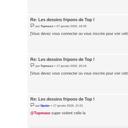
g
e
Re: Les dessins fripons de Top !
M
par
Topmaso
»
07 janvier 2026, 18:35
e
s
[Vous devez vous connecter ou vous inscrire pour voir cet
s
a
g
e
Re: Les dessins fripons de Top !
M
par
Topmaso
»
17 janvier 2026, 20:24
e
s
[Vous devez vous connecter ou vous inscrire pour voir cet
s
a
g
e
Re: Les dessins fripons de Top !
M
par
Dpolar
»
17 janvier 2026, 21:01
e
s
@Topmaso
super violent celle la
s
a
g
e