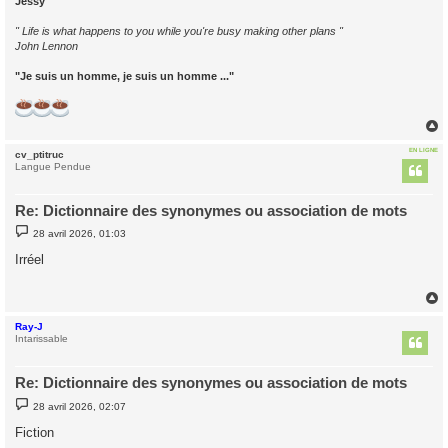
Jessy
" Life is what happens to you while you're busy making other plans "
John Lennon
"Je suis un homme, je suis un homme ..."
EN LIGNE
cv_ptitruc
t
Langue Pendue
Re: Dictionnaire des synonymes ou association de mots
M
28 avril 2026, 01:03
e
s
Irréel
s
a
g
e
Ray-J
t
Intarissable
Re: Dictionnaire des synonymes ou association de mots
M
28 avril 2026, 02:07
e
s
Fiction
s