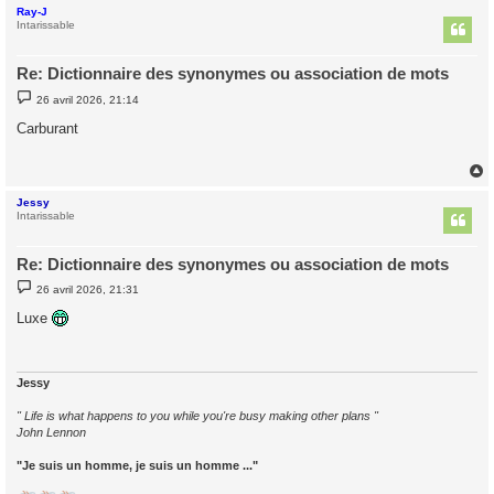
Ray-J
t
Intarissable
Re: Dictionnaire des synonymes ou association de mots
M
26 avril 2026, 21:14
e
s
Carburant
s
a
g
e
Jessy
t
Intarissable
Re: Dictionnaire des synonymes ou association de mots
M
26 avril 2026, 21:31
e
s
Luxe
s
a
g
e
Jessy
" Life is what happens to you while you're busy making other plans "
John Lennon
"Je suis un homme, je suis un homme ..."