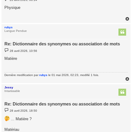
e
s
Physique
s
a
g
e
rubys
t
Langue Pendue
Re: Dictionnaire des synonymes ou association de mots
M
28 avril 2026, 10:56
e
s
Matière
s
a
g
e
Dernière modification par
rubys
le 01 mai 2026, 02:23, modifié 1 fois.
Jessy
t
Intarissable
Re: Dictionnaire des synonymes ou association de mots
M
28 avril 2026, 18:50
e
s
... Matière ?
s
a
g
Matériau
e