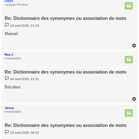
rubys
t
Langue Pendue
Re: Dictionnaire des synonymes ou association de mots
M
24 avril 2026, 21:15
e
s
Manuel
s
a
g
e
Ray-J
t
Intarissable
Re: Dictionnaire des synonymes ou association de mots
M
24 avril 2026, 21:22
e
s
Bricoleur
s
a
g
e
Jessy
t
Intarissable
Re: Dictionnaire des synonymes ou association de mots
M
25 avril 2026, 06:22
e
s