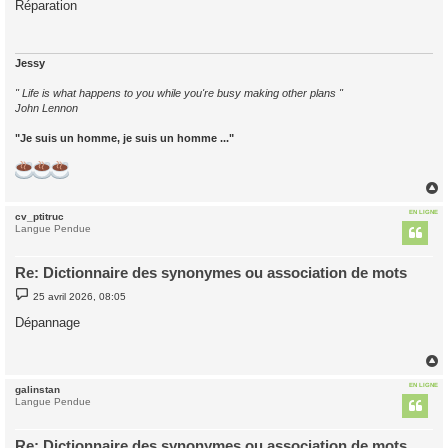
Réparation
s
a
g
e
Jessy
" Life is what happens to you while you're busy making other plans "
John Lennon
"Je suis un homme, je suis un homme ..."
EN LIGNE
cv_ptitruc
t
Langue Pendue
Re: Dictionnaire des synonymes ou association de mots
M
25 avril 2026, 08:05
e
s
Dépannage
s
a
g
e
EN LIGNE
galinstan
t
Langue Pendue
Re: Dictionnaire des synonymes ou association de mots