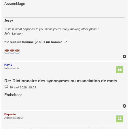
s
Assemblage
s
a
g
e
Jessy
" Life is what happens to you while you're busy making other plans "
John Lennon
"Je suis un homme, je suis un homme ..."
Ray-J
t
Intarissable
Re: Dictionnaire des synonymes ou association de mots
M
30 avril 2026, 18:02
e
s
Emboîtage
s
a
g
e
Biquette
t
Administrateur