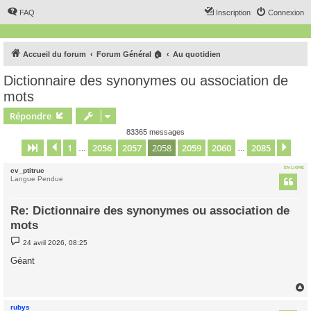
FAQ
Inscription
Connexion
Accueil du forum
Forum Général 🏠
Au quotidien
Dictionnaire des synonymes ou association de
mots
Répondre
83365 messages
1
2056
2057
2058
2059
2060
2085
Page
2058
Précédent
sur
2085
Sui
…
…
EN LIGNE
cv_ptitruc
Langue Pendue
Re: Dictionnaire des synonymes ou association de
mots
M
24 avril 2026, 08:25
e
s
Géant
s
a
g
e
rubys