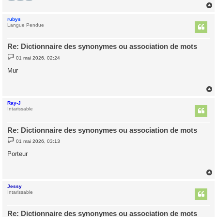
rubys
t
Langue Pendue
Re: Dictionnaire des synonymes ou association de mots
M
01 mai 2026, 02:24
e
s
Mur
s
a
g
e
Ray-J
t
Intarissable
Re: Dictionnaire des synonymes ou association de mots
M
01 mai 2026, 03:13
e
s
Porteur
s
a
g
e
Jessy
t
Intarissable
Re: Dictionnaire des synonymes ou association de mots