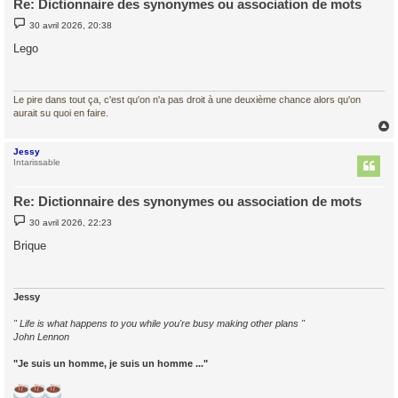
Re: Dictionnaire des synonymes ou association de mots
M
30 avril 2026, 20:38
e
s
Lego
s
a
g
e
Le pire dans tout ça, c'est qu'on n'a pas droit à une deuxième chance alors qu'on
aurait su quoi en faire.
Jessy
t
Intarissable
Re: Dictionnaire des synonymes ou association de mots
M
30 avril 2026, 22:23
e
s
Brique
s
a
g
e
Jessy
" Life is what happens to you while you're busy making other plans "
John Lennon
"Je suis un homme, je suis un homme ..."