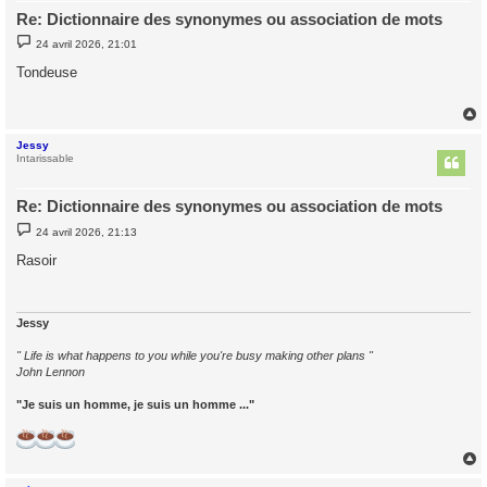
Re: Dictionnaire des synonymes ou association de mots
M
24 avril 2026, 21:01
e
s
Tondeuse
s
a
g
e
Jessy
t
Intarissable
Re: Dictionnaire des synonymes ou association de mots
M
24 avril 2026, 21:13
e
s
Rasoir
s
a
g
e
Jessy
" Life is what happens to you while you're busy making other plans "
John Lennon
"Je suis un homme, je suis un homme ..."