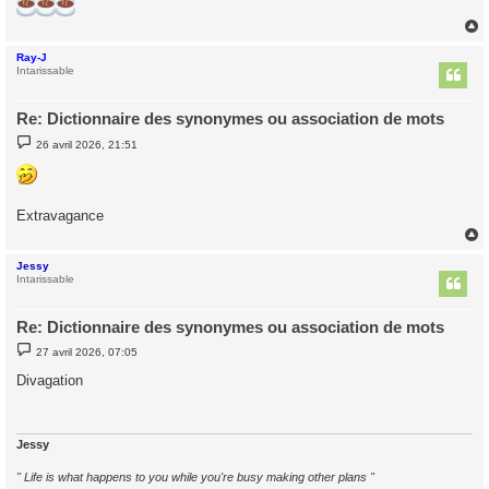
Ray-J
t
Intarissable
Re: Dictionnaire des synonymes ou association de mots
M
26 avril 2026, 21:51
e
s
s
a
g
Extravagance
e
Jessy
t
Intarissable
Re: Dictionnaire des synonymes ou association de mots
M
27 avril 2026, 07:05
e
s
Divagation
s
a
g
e
Jessy
" Life is what happens to you while you're busy making other plans "