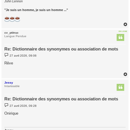
John Lennon
"Je suis un homme, je suis un homme ..."
EN LIGNE
cv_ptitruc
t
Langue Pendue
Re: Dictionnaire des synonymes ou association de mots
M
27 avril 2026, 09:06
e
s
Rêve
s
a
g
e
Jessy
t
Intarissable
Re: Dictionnaire des synonymes ou association de mots
M
27 avril 2026, 09:28
e
s
Onirique
s
a
g
e