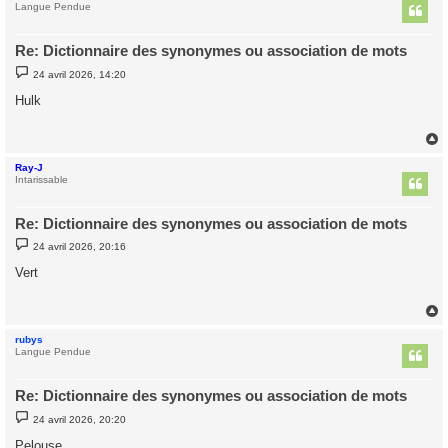
t
Langue Pendue
Re: Dictionnaire des synonymes ou association de mots
M
24 avril 2026, 14:20
e
s
Hulk
s
a
g
e
Ray-J
t
Intarissable
Re: Dictionnaire des synonymes ou association de mots
M
24 avril 2026, 20:16
e
s
Vert
s
a
g
e
rubys
t
Langue Pendue
Re: Dictionnaire des synonymes ou association de mots
M
24 avril 2026, 20:20
e
s
Pelouse