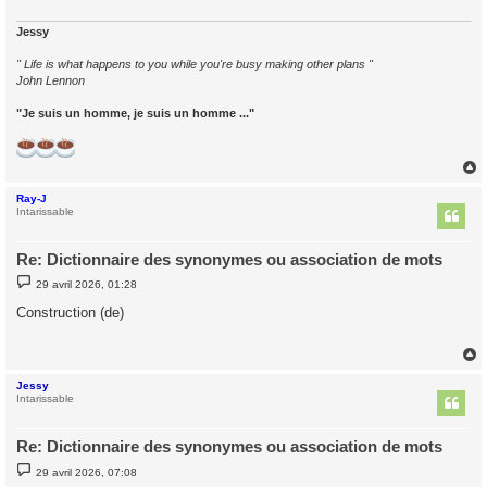
Jessy
" Life is what happens to you while you're busy making other plans "
John Lennon
"Je suis un homme, je suis un homme ..."
Ray-J
t
Intarissable
Re: Dictionnaire des synonymes ou association de mots
M
29 avril 2026, 01:28
e
s
Construction (de)
s
a
g
e
Jessy
t
Intarissable
Re: Dictionnaire des synonymes ou association de mots
M
29 avril 2026, 07:08
e