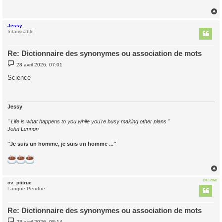
a
g
e
Jessy
t
Intarissable
Re: Dictionnaire des synonymes ou association de mots
M
28 avril 2026, 07:01
e
s
Science
s
a
g
e
Jessy
" Life is what happens to you while you're busy making other plans "
John Lennon
"Je suis un homme, je suis un homme ..."
EN LIGNE
cv_ptitruc
t
Langue Pendue
Re: Dictionnaire des synonymes ou association de mots
M
28 avril 2026, 08:14