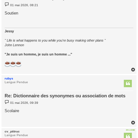
M
01 mai 2026, 08:21
e
s
Soutien
s
a
g
e
Jessy
" Life is what happens to you while you're busy making other plans "
John Lennon
"Je suis un homme, je suis un homme ..."
rubys
t
Langue Pendue
Re: Dictionnaire des synonymes ou association de mots
M
01 mai 2026, 09:39
e
s
Scolaire
s
a
g
e
EN LIGNE
cv_ptitruc
t
Langue Pendue