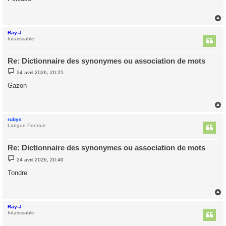
s
a
g
e
Ray-J
t
Intarissable
Re: Dictionnaire des synonymes ou association de mots
M
24 avril 2026, 20:25
e
s
Gazon
s
a
g
e
rubys
t
Langue Pendue
Re: Dictionnaire des synonymes ou association de mots
M
24 avril 2026, 20:40
e
s
Tondre
s
a
g
e
Ray-J
t
Intarissable