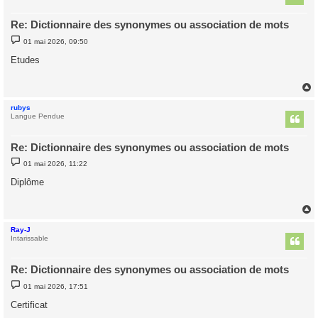
Re: Dictionnaire des synonymes ou association de mots
M
01 mai 2026, 09:50
e
s
Etudes
s
a
g
e
rubys
t
Langue Pendue
Re: Dictionnaire des synonymes ou association de mots
M
01 mai 2026, 11:22
e
s
Diplôme
s
a
g
e
Ray-J
t
Intarissable
Re: Dictionnaire des synonymes ou association de mots
M
01 mai 2026, 17:51
e
s
Certificat
s
a